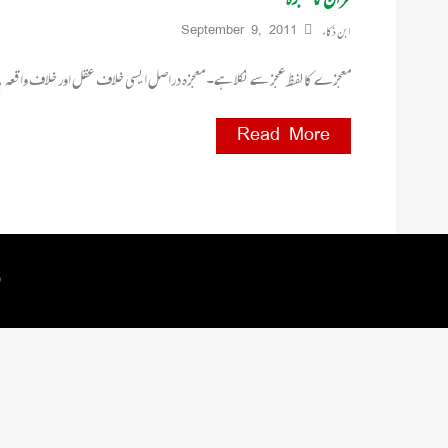
ابن ذکاء
September 9, 2011
معجزے کا لفظ عجز سے نکلا ہے۔ معجزہ دراصل ایسی خلاف عقل اور خلاف واقعہ با
Read More
 by