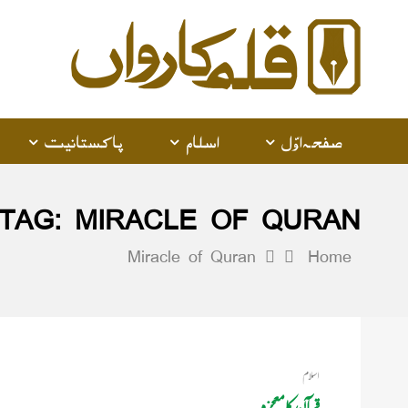
alam
arwan
صفحہ اوّل
اسلام
پاکستانیت
TAG:
MIRACLE OF QURAN
Miracle of Quran
Home
اسلام
قرآن کا معجزہ