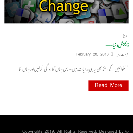
ابلاغ
ڈیجیٹل دنیا۔۔۔
فرحت طاہر
February 28, 2013
’’خواتین کے لئے بھی یہ ہی ہدا یات ہیں ۔ بس جہاں گا ہو گی کر لیں اور جہاں کا
Read More
© Copyrights 2019. All Rights Reserved. Designed by