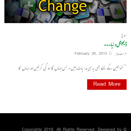
ابلاغ
ڈیجیٹل دنیا۔۔۔
فرحت طاہر
February 28, 2013
’’خواتین کے لئے بھی یہ ہی ہدا یات ہیں ۔ بس جہاں گا ہو گی کر لیں اور جہاں کا
Read More
© Copyrights 2019. All Rights Reserved. Designed by