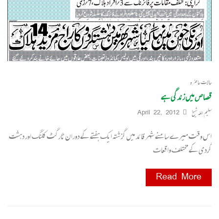
حالات حاضرہ
قصاص میں زندگی ہے
سلیم اللہ شیخ
April 22, 2012
اس وقت میرے سامنے شہر قائد میں گزشتہ ایک ہفتے کے دوران ٹارگٹ کلنگ اور دہشت
گردی کے مختلف واقعات
Read More