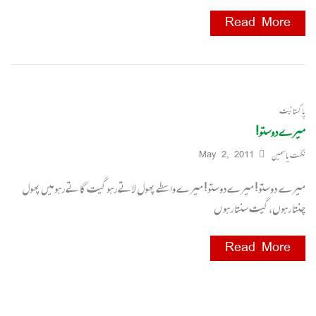
Read More
پاکستانیت
میرے دوستو!
نگہت یاسمین
May 2, 2011
میرے دوستو! میرے دوستو! میرے واسطے پھول لاتے رہو گیت گاتے رہو میں پھول
چنتا رہوں، گیت سنتا رہو ں
Read More