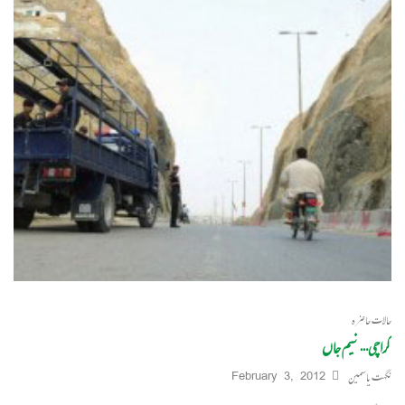
حالات حاضرہ
کراچی… نیم جاں
نگہت یاسمین
February 3, 2012