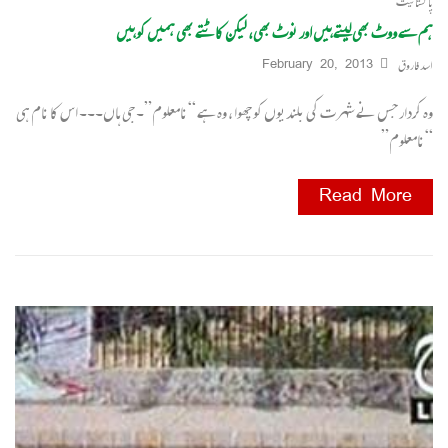
پاکستانیت
ہم سے ووٹ بھی لیتے ہیں اور نوٹ بھی، لیکن کاٹتے بھی ہمیں کو ہیں
اسد فاروق
February 20, 2013
وہ کردار جس نے شہرت کی بلندیوں کو چھوا ، وہ ہے “نامعلوم”۔ جی ہاں۔۔۔ اس کا نام ہی
“نامعلوم”
Read More