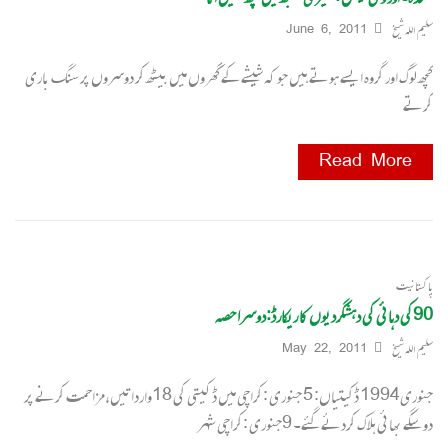
سلیم اللہ شیخ
June 6, 2011
کچھ لوگ اور گروہ ایسے ہوتے ہیں جو کہ شیشے کے گھروں میں بیٹھ کر دوسروں پر سنگ باری
کرتے
Read More
پاکستانیت
90کی دہائی کی دہشگردیوں کا ریکارڈ:دوسرا حصہ
سلیم اللہ شیخ
May 22, 2011
جنوری1994 ڈکیتیاں: 5 جنوری :کراچی میں ڈکیتی کی 18وارداتیں،مزاحمت کرنے پر
دو سگے بھائی ہلاک کردئے گئے۔ 9جنوری :کراچی شہر