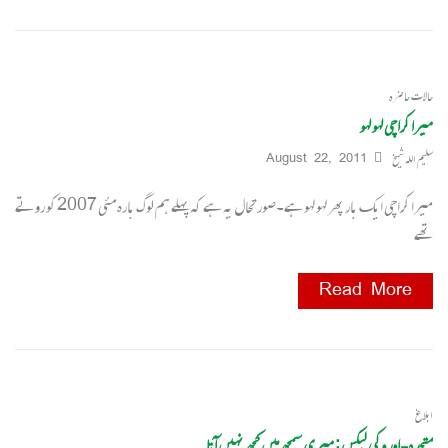
حالات حاضرہ
میرا کراچی لہو لہو
سلیم اللہ شیخ
August 22, 2011
میرا کراچی ایک بار پھر لہو لہو ہے۔صورتحال یہ ہے کہ پہلے ہم لوگ بارہ مئی 2007 کو روتے
تھے
Read More
ابلاغ
متحدہ۔اور وکی لیکس : میری سمجھ میں کچھ نہیں آتا