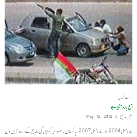
دہشت گردی
آج بارہ مئی ہے
سلیم اللہ شیخ
May 12, 2012
بارہ مئی 2004ء اور بارہ مئی 2007ء پاکستان بالخصوص کراچی کی تاریخ کے سیاہ ترین دن