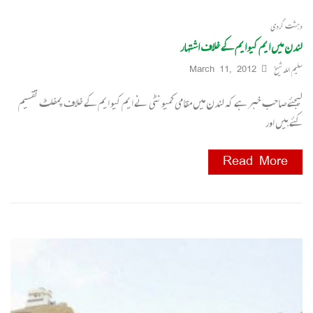
دہشت گردی
لندن میں ایم کیو ایم کے خلاف اشتہار
سلیم اللہ شیخ
March 11, 2012
لیجئے صاحب خبر ہے کہ لندن میں مقامی کمیونٹی نے ایم کیو ایم کے خلاف پمفلٹ تقسیم
کئے ہیں اور
Read More