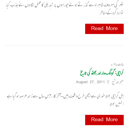
شہر کی معروف شاہراہ سے گذرتے ہوئے چوراہوں پر تبدیلی کا عمل نگاہوں نے جذب کیا
تو ارد گردکے مناظر
Read More
حالات حاضرہ
کراچی: گینگ وار اور بھتے کی تاریخ
سلیم اللہ شیخ
August 27, 2011
اہل کراچی بھتہ خوری سے اچھی طرح واقف ہیں۔ آخر کار بیس سال سے زائد عرصہ ہوگیا ہے
انہیں بھتہ
Read More