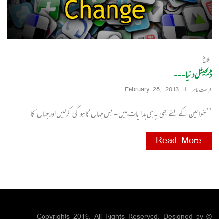
ابلاغ
ڈیجیٹل دنیا۔۔۔
فرحت طاہر
February 28, 2013
’’خواتین کے لئے بھی یہ ہی ہدا یات ہیں ۔ بس جہاں گا ہو گی کر لیں اور جہاں کا
Read More
© Copyrights 2019. All Rights Reserved. Designed by