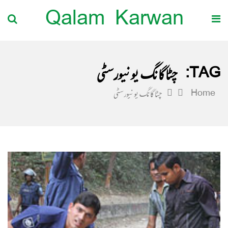
Qalam Karwan
TAG:
چٹاگانگ یونیورسٹی
Home
چٹاگانگ یونیورسٹی