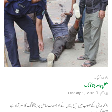
دعوت و تحریک
مقتلِ جامعہ چٹاگانگ
وقار اعظم
February 9, 2012
بنگلہ دیش کے جنوب میں خلیج بنگال کے خوبصورت ساحل پر چٹاگانگ کا شہر آباد ہے۔