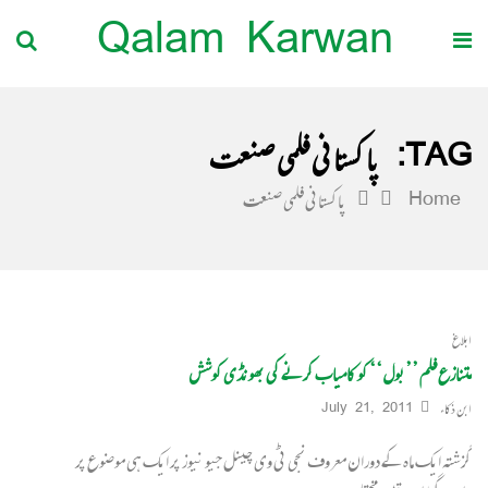
Qalam Karwan
TAG:
پاکستانی فلمی صنعت
Home
پاکستانی فلمی صنعت
ابلاغ
متنازع فلم ’’بول‘‘ کو کامیاب کرنے کی بھونڈی کوشش
ابن ذکاء
July 21, 2011
گزشتہ ایک ماہ کے دوران معروف نجی ٹی وی چینل جیو نیوز پر ایک ہی موضوع پر