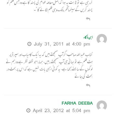
کررہی ہے تو ثابت یہ ہوا کہ اصل معاملہ عوام کی پسند کا ہے وہ جس فلم کو
پسند کریں گے سینما گھر مالک وہی فلم لگائے گا‘۔
ابن ذکاء
July 31, 2011 at 4:00 pm
کناب عبداللہ صاحب اگر آپ سمجھتے ہیں کہ یہ ایک کامیاب اور سپر ڈپر
ہٹ فلم ہے تو بھائی جی آپ سمجھتے رہیں. ہمارا جو نقطہ نظر ہے وہ ہم نے
لوگوں کے سامنے رکھا ہے. یہ کوئی ایسی بات نہیں ہے کہ اس پر بحث در
بحث کی جائے
FARHA DEEBA
April 23, 2012 at 5:04 pm