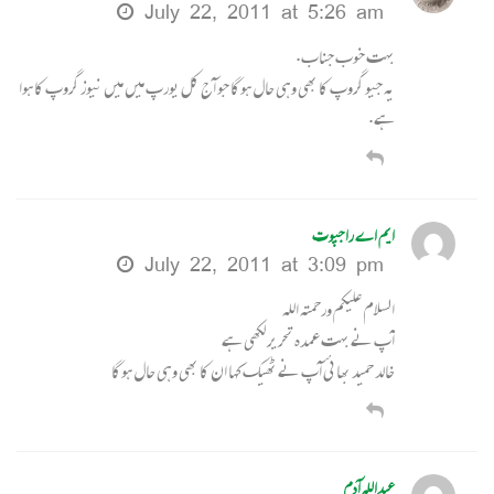
July 22, 2011 at 5:26 am
بہت خوب جناب.
یہ جیو گروپ کا بھی وہی حال ہوگا جو آج کل یورپ میں میں نیوز گروپ کا ہوا
ہے.
ایم اے راجپوت
July 22, 2011 at 3:09 pm
السلام علیکم ورحمتہ اللہ
آپ نے بہت عمدہ تحریر لکھی ہے
خالد حمید بھائی آپ نے ٹھیک کہا ان کا بھی وہی حال ہوگا
عبداللہ آدم