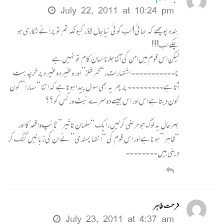
July 22, 2011 at 10:24 pm
بندہ پوچھے کہ بھائی! اب کوئی نیا جال لاؤ ، کیونکہ تم تو پرانے شکاری ہو
چکے اب!!!
لیکن اس قوم میں امن کی آشا جلانا اسان کام تو نہیں ہے
نا۔۔۔۔۔۔۔۔۔۔۔ اشتہارات، “کمرشلز” اور وغیرہ وغیرہ پر خرچہ بہت
آتا ہے۔۔۔۔۔۔۔۔۔ پر پھر یہ بھی سوال پیدا ہوتا ہے کہ اتنا “سہارا” کون
کون دیتا ہے اس اور اس جیسے دوسرے نیٹ ورکس کو؟؟
بہرحال یہ لوگ جو مرضی کر لیں، ایک “سلمان تاثیر” ٹائپ واقعہ کا اور
“ظاہر” ہونا ہے اور اس قوم کی “انتہا پسندی” نے ان کی زبانیں گنگ کر
دینی ہیں۔۔۔۔۔۔۔۔
فرحت طاہر
July 23, 2011 at 4:37 am