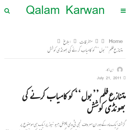
Qalam Karwan
Home
متفرقات
ابلاغ
متنازع فلم ’’بول‘‘ کو کامیاب کرنے کی بھونڈی کوشش
ابن ذکاء
July 21, 2011
متنازع فلم ’’بول‘‘ کو کامیاب کرنے کی
بھونڈی کوشش
گزشتہ ایک ماہ کے دوران معروف نجی ٹی وی چینل جیو نیوز پر ایک ہی موضوع پر