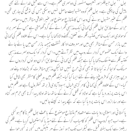
بول ‘‘ بول جیوفلمز اور شعیب منصور کی دوسری فلم ہے۔ اس سے قبل خدا کے لئے بھی
پیش کی جاچکی ہے۔ بول فلم کو وہ مقبولیت حاصل نہیں ہوسکی جس کی توقع کی جارہی تھی۔
فلم کے غیر مقبول ہونے کی وجہ اس کا متنازع موضوع اور غیر اخلاقی مناظر ہیں۔ معاصر
جرائد کے مطابق بول فلم کی کہانی ایک مذہبی گھرانے کے گرد گھومتی ہے جس کے سربراہ
کو مولوی اور ایک خاص مکتبہء فکر سے تعلق رکھنے والا دکھایا گیا ہے۔ اس کے علاوہ فلم کی کہانی
میں بازار حسن کے مناظر بھی ہیں اور معروف اداکار شفقت چیمہ بازار حسن میں پائے جانے
والے ایک مخصوص کردار کے روپ میں نظر آتے ہیں۔ اس کردار کو ایک دوسرے مذہبی
مکتبہ فکر سے منسلک دکھایا گیا ہے جبکہ فلم کی کہانی کے مطابق اگر ان دونوں کرداروں کے
مسالک کو اجاگر نہ کیا جاتا تو بھی کوئی حرج نہیں تھا لیکن مذہبی منافرت کو بڑھاوا دینے اور
دین بیزاری کو فروغ دینے کے لئے ایسا کیا گیا۔ جبکہ فلم میں بد فعلی کا منظر بھی شامل کیا
گیا۔ اس کے علاوہ فلم کی کہانی کا مرکزی خیال بہبود آبادی (برتھ کنٹرول ) ہے اور فلم میں
اس بات پر زور دیا گیا ہے کہ اولا د کو قتل کرنے کے ساتھ ساتھ اولاد پیدا کرنا بھی جرم اور گناہ
ہے اور سارا زور اس بات پر دیا گیا ہے کہ بچے پیدا نہ کیئے جائیں۔
پاکستانی اور اسلامی روایات سے متصادم متنازع موضوع کے باعث بول فلم ناکام ہوگئی
ہے۔ اب جیو گروپ اس فلم کو کامیاب کرانے کے لئے میڈیا کو استعمال کررہا ہے۔ فلم کی
ریلیز سے ایک ہفتہ قبل سے لیکر اب تک جیو نیوز کے ہر بلیٹن میں کسی نہ کسی حوالے