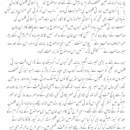
چارپروگرامات تین مختلف فورمز پر پیش کئے گئے اور موضوع تھا ’’ پاکستانی فلموں کا زوال‘‘
یا ’’پاکستان میں بھارتی فلموں کی مقبولیت کی وجہ‘‘۔اب اس کو کوئی بھی عنوان دیں لیکن
بنیادی بحث یہی تھی کہ پاکستانی سینما زوال کا شکار کیوں ہے؟ اور پاکستانی فلموں کی
نسبت بھارتی فلمیں زیادہ مقبول کیوں ہیں؟اس موضوع پر سب سے پہلے کامران خان
صاحب نے اپنے پروگرام ’’آج کامران خان کے ساتھ ‘ میں لگاتار دو پروگرام پیش کئے،پھر
عبد الرؤف صاحب نے ’’پچاس منٹ ‘‘ میں اسی موضوع پر بات کی۔ اور اس کے بعد حامد
میر صاحب نے ’’کیپٹل ٹاک‘ ‘ میں اس موضوع کو زیر بحث رکھا۔
ہمارے لئے یہ بڑی حیرت انگیز بات تھی کیوں کہ اگر دیکھا جائے تو اس وقت بھارتی
فلموں اور کلچر کو سب سے زیادہ جنگ گروپ ہی سپورٹ کرتا آرہا ہے۔ جیو نیوز کی مختلف
خبروں اور ویڈیو کلپس کے درمیان انڈین گانوں کی مکسنگ ہوتی ہے۔زیادہ دور نہ جائیں
بلکہ ابھی حال ہی میں میر پور کے ایک انوکھے جوڑے یعنی ڈھائی فٹ کے سردار عارف اور
ساڑھے پانچ فٹ کی شمائلہ کی شادی کی خبر چلائی گئی،شادی کے دوسرے روز کی جو خبر
بلیٹن میں نشر کی گئی اس ڈھائی تین منٹ کی رپورٹ میں شائد چھے یا سات انڈین فلموں
کے ٹوٹے شامل کئے گئے تھے۔ اسی طرح آج کامران خان میں اس موضوع کے پروگرام کے
بعد جو نیوز بلیٹن جاری کیا گیا اس کے آخر میں انڈین فلم اسٹار کرینہ کپور کا گانا دکھاتے
ہوئے انکشاف کیا گیا کہ یو گا کے ذریعے خود کو فِٹ رکھتی ہیں۔اسی طرح ساحر شو بھی جیو