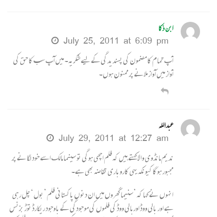
ابن ذکا
July 25, 2011 at 6:09 pm
آپ تمام کا مضمون کی پسندیدگی کے لیے شکریہ۔ میں آپ سب کا حق کی
آواز میں آواز ملانے پر ممنون ہوں۔
عبداللہ
July 29, 2011 at 12:27 am
ندیم مانڈوی والا کہتے ہیں کہ فلم اچھی ہوگی تو سینما مالک اسے خود لگانے پر
مجبور ہوگا کیونکہ یہی کاروباری تقاضہ بھی ہے۔
انہوں نے کہا کہ ’سنیما گھروں میں ان دنوں پاکستانی فلم ’بول‘ چل رہی
ہے اور بالی ووڈ اور ہالی ووڈ کی فلموں کی موجودگی کے باوجود ریکارڈ توڑ بزنس