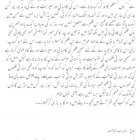
سے ’’بول ‘‘ فلم کا تذکرہ کیا جاتا ہے۔ اس کی کامیابی اور سپر ہٹ ہونے کی ویڈیو رپورٹس
جاری کی جارہی ہیں۔ اور گذشتہ ماہ جنگ اخبار کو کوئی رنگین ایڈیشن ایسا نہیں ہے جس میں
ایک یا آدھے صفحے کا فیچر اس فلم سے متعلق نہیں ہو۔ روزانہ کی بنیاد پر ایک یا دو خبریں
بول فلم کی چلائی جاتی ہیں بلکہ آغاز میں تو تین اور چار کالمی خبر نما پبلسٹی مہم بھی چلائی گئی
لیکن ان تمام باتوں کے باوجود عوام نے اس فلم کو مسترد کردیا ہے۔ اس لئے جیو گروپ
اپنی اس ناکامی کو چھپانے کے لئے کبھی فلم کی کامیابی اور سپرہٹ ہونے کا دعویٰ کرتا ہے
اور کبھی بھارتی فلموں کی مقبولیت اور پاکستانی سینما کے زوال کا رونا روتا ہے لیکن اصل دکھ
صرف اور صرف اپنی فلم کے پٹنے کا ہے۔ کیوں کہ اگر مذکورہ گروپ کو واقعی بھارتی فلموں
کی آمد اوربھارتی ثقافت کے پھیلاؤ پر تشویش ہوتی تو سب سے پہلے اپنے چینل سے بالی ووڈ
کی خبروں، بھارتی فلم فئیر ایوارڈ کی تقریبات کی نمائش، نیوز رپورٹس میں انڈین گانوں
کی مکسگ کو ختم کرتا لیکن ایسا نہیں ہے یعنی بقول شاعر
ہیں کواکب کچھ نظر آتے ہیں کچھ ۔ دیتے ہیں دھوکا یہ بازی گر کھلا۔۔۔
ابلاغ
,
تہذیب و ثقافت