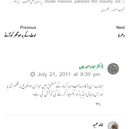
bol
,
pakistani film industry
,
shoaib mansoor
,
پاکستانی فلمی صنعت
,
جیو فلمز
,
شعیب منصور
,
فلم بول
Previous
Next
دھرنا
لوٹ کے بدھو گھر کو آئے
ڈاکٹر جواد احمد خان
July 21, 2011 at 8:39 pm
جناب ابن ذکاء صاحب مبارکباد کے مستحق ہیں جو اس موضوع پر قلم اٹھایا
اور اس دجالی میڈیا کو ایکسپوز کرنے کی کوشش کی ہے۔
خالد حمید