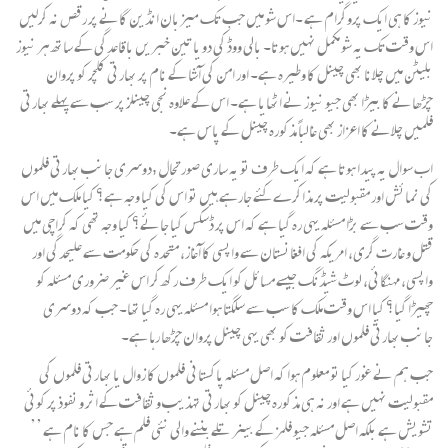
نیوز کا ہی ایک پروگرام ہے ۔اس شو میں جب تک میزبان انڈین گانے پر رقص نہ کرلیں
اس وقت تک یہ شو مکمل نہیں ہوتا۔ بالی ووڈ کی دو یا تین خبریں باقاعدگی کے ساتھ ہر نیوز
بلیٹن میں چلانا بھی چینل کا وطیرہ ہے۔ اور امن کی آشا کے نام پر بھارتی کلچر کو پروان
چڑھانے کا بیڑا بھی جیو نیوز نے اٹھایا ہے۔ اس کے علاوہ نجی چینلز پر سب سے پہلے بھارتی
فلمیں چلانے کا اعزاز بھی غالباً مذکورہ چینل کے پاس ہے۔
اب سوال یہ پیدا ہوتا ہے کہ ایک طرف تو یہ ساری صورتحال ,دوسری جانب بھارتی فلموں
کی نمائش اور مقبولیت پر مذاکرے کئے جارہے ہیں تو اس کی کیا وجہ ہے؟ کیا ملک میں اس
وقت سب سے بڑا مسئلہ یہی رہ گیا ہے کہ اس پر ڈسکس کیا جائے؟ کیا وجہ تھی کہ کراچی میں
قتل و غارت گری، امریکہ کی افغانستان سے واپسی کا آغاز، متحدہ کی حکومت سے علیحدگی اور
واپسی، مہنگائی، لوٹ شیڈنگ جیسے مسائل کو ایک طرف رکھ کر اس غیر ضروری مسئلہ کو
چھیڑا گیا؟ کیا اس وقت ملک کا سب سے سلگتا ہوا مسئلہ یہی رہ گیا تھا۔ جب کہ دوسری
جانب بھارتی فلموں اور ثقافت کو بھی یہی چینل پروان چڑھا رہا ہے۔
جب ہم نے غور کیا تو معلوم ہوا کہ اصل مسئلہ پاکستانی فلموں کا زوال یا بھارتی فلموں کی
مقبولیت نہیں ہے اور نہ ہی مذکورہ چینل کو بھارتی تہذیب و ثقافت کے اثر و نفوذ پر کوئی
تشویش ہے بلکہ اصل مسئلہ جیو فلمز کے بینر تلے بننے والی نئی فلم ہے جس کا نام ہے ’’