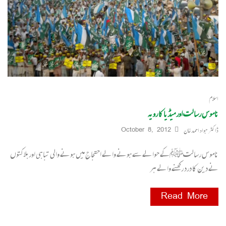
اسلام
ناموس رسالت اور میڈیا کا رویہ
ڈاکٹر جواد احمد خان
October 8, 2012
ناموس رسالتﷺکے حوالے سے ہونے والے احتجاج میں ہونے والی تباہی اور ہلاکتوں
نے دین کا درد رکھنے والے ہر
Read More