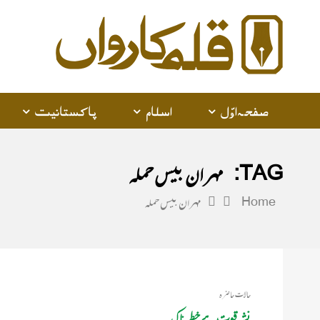
alam
arwan
صفحہ اوّل
اسلام
پاکستانیت
TAG:
مہران بیس حملہ
Home
مہران بیس حملہ
حالات حاضرہ
نشہ قوت ہے خطر ناک