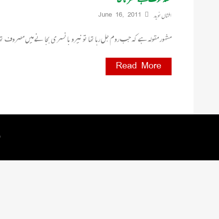
افشاں نوید
June 16, 2011
مشہور مقولہ ہے کہ جب روم جل رہا تھا تو نیرو بانسری بجا نے میں مصروف تھا 
Read More
 by