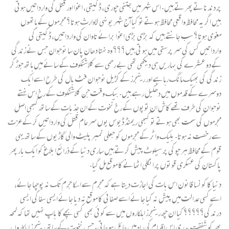
پر دندناتے پھرتے ہیں. اس شہر میں جتنی چوری، ڈکیتی، اغوا اور قتل کی وارداتیں ہوتی
ہیں اگر یہ محافظ واقعی محافظ ہوتے تو کیا آج شہر یونہی لاوارث ہوتا؟ مجرموں کے ہاتھوں
مغوی ہوتا؟ سب جانتے ہیں کہ بڑی بڑی اغوا برائے تاوان کی وارداتیں، ڈکیتی کی
وارداتیں کس کی سر پرستی میں ہو تی ہیں؟؟؟ وہ نہتا دھان پان سا نوجوان جس نے زندگی
کے دو عشرے کی بہاریں ہی دیکھی تھی بے رحمی سے کلاشنکوف کے سائے میں ہاتھ جوڑ کر
زندگی کی بھیک مانگ رہا ہے اور رینجرز کے کڑیل نوجوان فٹ بال کی طرح اسے ایک
دوسرے کے قدموں میں دھکیل رہے ہیں. بیک وقت جن کلاشنکوف کے رخ اس نہتے
نوجوان کی طرف تھے کاش ان توپوں کے رخ نخوت کے ان جذبات کے ساتھ کبھی اصل
مجرموں کی سمت بھی ہوتے تو کبھی ریمنڈ ڈیوس یوں سر عام قتل کی وارداتیں کر کے عزت
سے رخصت نہ ہوتا. بلیک واٹر کے مجرموں کو جعلی نمبر پلیٹ والی گاڑیوں کے ساتھ یہی
قوم کے محافظ ہر چوکی پر سیلوٹ پیش کرتے ہیں ساری دنیا کے ذرائع ابلاغ کو ایک بار پھر
پاکستان کی عسکری قوتوں پر انگلی اٹھانے کا موقع مل گیا.
دنیا کا کونسا قانون اس بات کی اجازت دیتا ہے کہ مجرم سے اسکا جرم تک نہ پوچھا جائے،
اسے کسی عدالت میں پیش نہ کیا جائے اسے صفائی کا موقع نہ دیا جائے ایسی سفاکی ایسی
درندگی؟؟؟؟؟ کیا ان چھ رینجرز اہلکاروں میں سے کوئی بھی کسی بچے کا باپ نہیں تھا کہ لمحہ
بھر کو شفقت پدری اس اقدام کی راہ میں حائل ہو جاتی. جس نخوت کے ساتھ رینجرز اہلکاروں