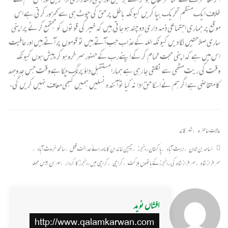
خلاف ایک منظم تحریک بپا کریں کیونکہ باطل پر حق کی چوٹ ہی سے کمزور کرتی ہے اس
موقع پر ہماری اجتماعی ذمہ داری دو چند ہو جاتی ہیں کہ خیر کی قوتوں کو مجتمع کرنے پر اپنی
ساری صلاحتیں لگا دیں کیونکہ اللہ کے عذاب جب آتے ہیں تو قوموں پر آتے ہیں اور عافیت
اس میں ہے کہ اپنی حجت تمام کر کے اپنے رب کے حضور سر خرو ہو کر پیش ہوں کیونکہ
وقت کی ریت مٹھی سے نکلتی جا رہی ہے ہمارا مستقبل داؤ پر لگ چکا ہے وقت جس جدوجہد
کا متقاضی ہے اگر ہم نے اسکا حق ادا نہ کیا تو آئندہ نسلیں ہمیں کبھی معاف نہیں کریں گی.
حالات حاضرہ
,
شہر قائد
اسامہ بن لادن
,
ایبٹ آباد
,
پاکستان رینجرز
,
چیچن خاندان کا ماورائے عدالت قتل
,
سانحہ خروٹ آباد
,
سرفراز شاہ
,
سرفراز شاہ کی رینجرز کے ہاتھوں ہلاکت
,
کراچی
,
کراچی میں رینجرز کا کردار
,
مہران بیس حملہ
افشاں نوید
http://www.qalamkarwan.com