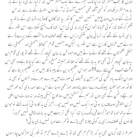
دلدل کا عجب منظر تھا کہ اچانک کیمرے نے ایک منظر عکس بند کر لیا. ساری دنیا نے بار
بار وہ منظر دیکھا اور کونسی آنکھ تھی جسمیں آنسو امڈ نہ آئے ہوں. ضبط کے سارے بندھن
ٹوٹ گئے اور دل و دماغ میں”نہیں نہیں” کا شور بپا تھا گاؤں کا وڈیرہ تو ہاری کے ساتھ یہ
ظلم کر سکتا تھا. کوئی مخباط الحواس آدمی درندگی کی اس انتہا تک پہنچ سکتا ہے. اس شہر کے
باسی تو جانتے تھے کہ انسانی جان کتنی ارزاں ہے کیسے خوف اور وحشت کے دیرے ڈالے
ہوئے ہیں خزاؤں کا راج ہے اس شہر پر. لیکن وہ جنہیں قوم “محافظ” کہتی اور سمجھتی ہے
جنکی عظمتوں کے نغمے گائے جاتے ہیں وہ جو وطن پر جان نچھاور کرتے تھے تو پوری قوم ان
پہ جان نچھاور کرتی تھی جو یہ جانتے تھے کہ مقانلہ ہمیشہ مسلح دشمن سے کیا جاتا ہے وہ بھی اس
وقت جب دشمن للکارے!!! اور جو اس عظیم دین کے پیروکار ہیں جو یہ تعلیم دیتا ہے کہ
دوران جنگ یا دشمن کی سر زمین پر قبضہ کی صورت میں ہرے بھرے درختوں کو بھی نہ
کاٹو، اور جو ہتھیار پھینک دے اسے پناہ دو، جو زخمی ہو جائے اس سے ہمدردی کرو عورتیں
اور بچے دشمن کے بھی ہوں تو رحم کے مستحق ہیں. وہ فوج جسکی پیشہ ورانہ مہارت ان اعلٰی
ترین اخلاقی اوصاف پر ہوئی ہو. ایک نہیں دو نہیں چھ رینجرزکی یہ کاروائی ایک نہتے نو جوان
کے ساتھ جو ہاتھ جوڑ کر معافی مانگ رہا تھا. کیا انکی تربیت میں یہ بات شامل نہیں مجبوراً
قانون کی خلاف ورزی پر گولی چلانا بھی پڑے تو کمر سے اوپر نہیں ماری جاتی؟
سرفراز شاہ گر مان بھی لیا کہ بڑا مجرم بھی تھا تو بڑے بڑے مجرم تو شہر کی سڑکوں چاراہوں