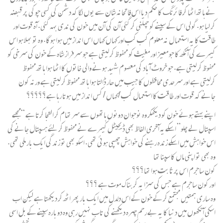
نے ہاتھ اٹھا کر فائرنگ کا حکم دیا اس فاتحانہ شان سے یوں لگا کہ دشمن کی کسی چوکی پر قبضہ
کر لیا ہو. گولی اس کے سینے کو چھلنی کر گئی آن کی آن میں خون کی ندی بہہ گئی. آہ قوت اور
طاقت کا یہ استعما ل نہ معلوم کب کب اور کہاں کہاں اس انداز میں ہوا ہوگا. وہ تو بھلا ہو اس
کیمرے کی آنکھ کا جو معیز اور مغیث کو محفوظ کر لیتی ہے جو سرفراز شاہ کے خون کی سرخی کو
محفوظ کر لیتی ہے. جو خروٹ آباد کی معصوم شہید ہونے والی خاتوں کا اٹھا ہوا ہاتھ محفوظ
کرلیتی ہے اور سرحدی محافظوں کا جیب میں ھار ڈالتا ہوا ہاتھ محفوظ کر لیتی ہے ورنہ کون
جانے کہ قوت اور طاقت کا استعمال کب /کہاں / کس انداز میں ہوتا رہا ہے؟؟؟؟؟
اپنے بہتے ہوئے خون کو دیکھکر وہ نوجوان دونوں ہاتھوں سے سر تھام کر التجا کرتا ہے “مجھے
اسپتال لے چلو” اسکے یہ آخری الفاظ بھی ڈیجیٹل کیمرے نے محفوظ کر لئے ہسپتال جانے کی
اس خواہش میں اسکے زندہ رہنے کی خواہش چھپی ہوئی تھی. اسکو بھی تو زندگی ایک بار ملی تھی.
وہ بھی تو اپنی ماں کا سپنا تھا
کون ساجرم اس پر ثابت ہوا تھا؟؟؟
اور کون ساجرم ہے جس کی سزا یہ کربناک موت ہے ؟؟؟
وہ ساری ہمتیں مجتمع کر کے خون کے اس دلدل میں ایک بار پھر اٹھ کر دیکھتا ہے لیکن اب
اسکی آنکھوں میں دنیا کا یہ بے رحم چہرہ دیکھنے کی تاب نہیں رہی وہ دوبارہ سینے کے بل اسی