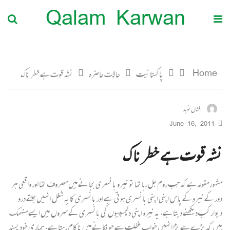
Qalam Karwan
Home
پاکستانیت
حالات حاضرہ
نشہ قوت ہے خطر ناک
افشاں نوید
June 16, 2011
نشہ قوت ہے خطر ناک
مشہور مقولہ ہے کہ جب روم جل رہا تھا تو نیرو بانسری بجا نے میں مصروف تھا اور واقعی ہر
دور کے نیرو کے پاس اپنی اپنی بانسری ہوتی ہے اور بانسری کا یہ شغل انہیں جلتے درو
دیوار کب دیکھنے دیتا ہے. یہ نیرو اپنی دلچسپیوں کی بانسری کے سروں میں ایسے منہمک
ہیں کہ بڑے سے بڑا انہیں خواب غفلت سے چونکانے میں ناکام رہتا ہے. ہماری خود پسند