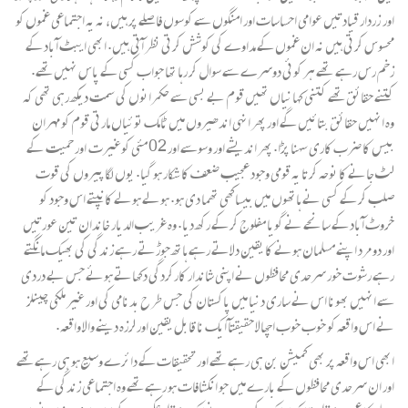
اور زردار قیادتیں عوامی احساسات اور امنگوں سے کوسوں فاصلے پر ہیں، نہ یہ اجتماعی غموں کو
محسوس کرتی ہیں نہ ان غموں کے مداوے کی کوشش کرتی نظر آتی ہیں‌. ابھی ایبٹ آباد کے
زخم رس رہے تھے ہر کوئی دوسرے سے سوال کر رہا تھا جواب کسی کے پاس نہیں تھے.
کتنے حقائق تھے کتنی کہانیاں تھیں قوم بے بسی سے حکمرانوں کی سمت دیکھ رہی تھی کہ
وہ انہیں حقائق بتائیں گے اور پھر انہی اندھیروں میں ٹامک توئیاں مارتی قوم کو مہران
بیس کا ضرب کاری سہنا پڑا. پھر اندیشے اور وسوسے اور 02 مئی کوغیرت اور حمیت کے
لٹ جانے کا نوحہ کرتا یہ قومی وجود عجیب ضعف کا شکار ہو گیا. یوں لگا پیروں کی قوت
صلب کر کے کسی نے ہاتھوں میں بیساکھی تھما دی ہو. ہولے ہولے کانپتے اس وجود کو
خروٹ آباد کے سانحے نے گویا مفلوج کر کے رکھ دیا. وہ غریب الدیار خاندان تین عورتیں
اور دو مرد اپنے مسلمان ہونے کا یقین دلاتے رہے ہاتھ جوڑتے رہے زندگی کی بھیک مانگتے
رہے رشوت خور سرحدی محافظوں نے اپنی شاندار کارکردگی دکھاتے ہوئے جس بے دردی
سے انہیں بھونا اس نے ساری دنیا میں پاکستان کی جس طر ح بدنامی کی اور غیر ملکی چینلز
نے اس واقعہ کو خوب خوب اچھالا حقیقتآ ایک نا قابل یقین اور لرزہ دینے والا واقعہ.
ابھی اس واقعہ پر بھی کمیشن بن ہی رہے تھے اور تحقیقات کے دائرے وسیع ہو ہی رہے تھے
اور ان سرحدی محافظوں کے بارے میں جو انکشافات ہو رہے تھے وہ اجتماعی زندگی کے