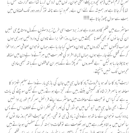
سرخ گرم لہو میں (جو کچھ دیر پہلے اسکی جوان رگوں میں گردش کر رہا تھا اسے حرارت نخش رہا
تھا ) گر جاتا ہے اور ہمیشہ کے لئے اس بے رحم دنیا سے ناطہ توڑ کر دور دور تک فضاؤں میں
بہت سے سوال چھوڑ جاتا ہے !!!!
معاشرے میں ظلم کا دور دورہ ہے اور زبردست اسی طرح زیر دستوں کے مال و متاع ہی نہیں
ان کی جانوں کو بھی کھلونا سمجھتے ہیں. جہاں روز اغوا برائے تاوان کی وارداتیں ہو رہی ہوں
اور اب لاکھوں نہیں کڑوروں میں تاوان وصول کیا جا رہا ہے، جہاں نوجوان صحافی سر راہ اغوا
کر کے قتل کئے جا رہے ہوں، جہاں لا پتہ افراد کی فہرست میں ہر آنے والے دن میں اضافہ
ہوتا چلا جا رہا ہو لیکن “بے قصوروں ” کو پکڑنے کے ماہر ان محافظوں کے ہاتھ کبھی عادی
مجرموں تک نہیں پہنچتے.
ایبٹ آباد کا سانحہ ہو یا خروٹ آباد کا حال ہی میں جان کی بازی ہارنے والے سلیم شہزاد کا
معاملہ ہو یا سرفراز شاہ کا، کمیشن بنتے رہیں گے، تجزیے ہوتے رہیں گے لیکن سوچنے کی بات
یہ ہے کہ کیا اس نوعیت کے معاملات میں معاشرے اپنے فرائض سرگرم طور پر ادا نہیں
کرتے. ابھی حال ہی میں تیونس میں جو شورش کی لہر اٹھی حکمرانوں کے خلاف اس کے پس
پردہ ایک نوجوان کے ساتھ ہو نے والی زیادتی ہی تو تھی. ہم من حیث القوم روز حادثوں کو
سانحوں میں بدلتا دیکھ رہے ہیں اور حکومت سے توقعات وابستہ کر کے مطمئن ہو جاتے ہیں
اگر معاشرے کے عناصر فعال ہو کر آگے بڑھیں اور اپنی ذمہ داری ادا کریں اور اس ظلم کے