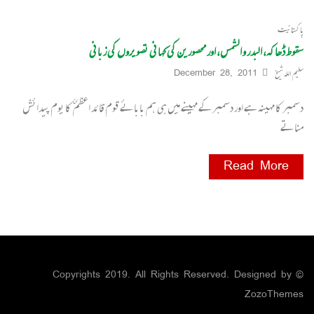
پاکستانیت
سقوط ڈھاکہ، البدر و الشمس، اور محصورین کی کہانی تصویروں کی زبانی
سلیم اللہ شیخ
December 28, 2011
دسمبر کا مہینہ ہے اور دسمبر کے مہینے میں ہی ہم بابائے قوم قائد اعظم ؒ کا یوم پیدائش
مناتے
Read More
© Copyrights 2019. All Rights Reserved. Designed by
ZozoThemes