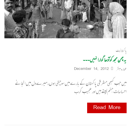
پاکستانیت
یہ چمن مجھ کو آدھا گوارا نہیں۔۔۔
عمارہ مبشّر
December 14, 2012
میں جب کبھی مشرقی پاکستان کے بارے میں سوچتی ہوں،میرے دل میں انجانے
احساسات جنم لیتے ہیں اور عجیب کرب
Read More