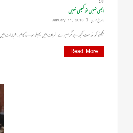
ابلاغ
ابھی نہیں تو کبھی نہیں
اسریٰ غوری
January 11, 2013
لکھنے کو تو بہت کچھ ہے مگر میرے اطراف میں پھیلے ہوئے کالم ،اخبارات م
Read More