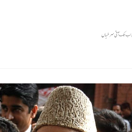
یں اب تک آتی سر خیاں