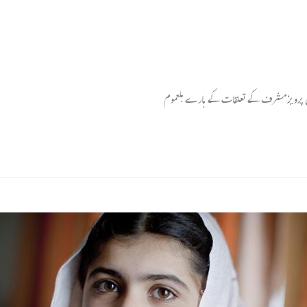
رل پرویز مشرف کے تعلقات کے بارےبلعموم