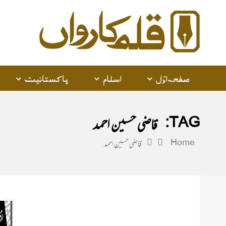
alam
arwan
صفحہ اوّل
اسلام
پاکستانیت
TAG:
قاضی حسین احمد
Home
قاضی حسین احمد