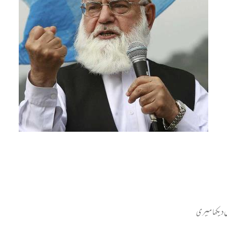
ں دیکھا میری