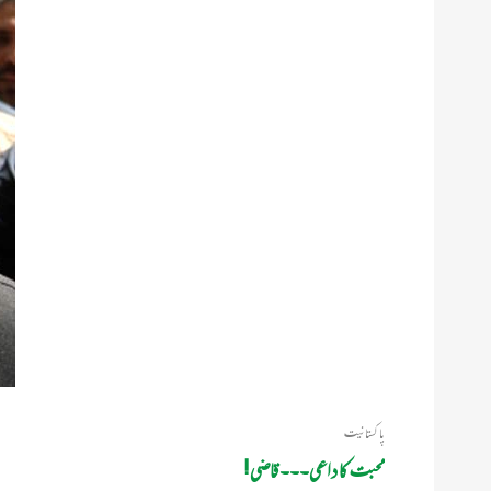
پاکستانیت
محبت کا داعی۔۔۔ قاضی!