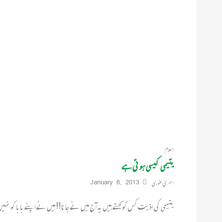
اسلام
یتیمی کیسی ہوتی ہے
اسریٰ غوری
January 6, 2013
یتیمی کی اذیت کس کو کہتے ہیں یہ آج میں نے جانا!! میں نے اپنے بابا کو نہی