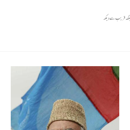
 بلکہ قریب سے دیکھ