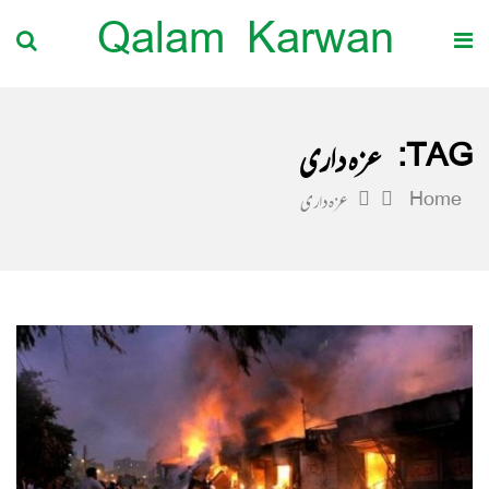
Qalam Karwan
TAG:
عزہ داری
Home
عزہ داری