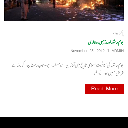
پاکستانیت
یوم عاشور اور مذہبی رواداری
November 25, 2012
ADMIN
یوم عاشور کی حیثیت اسلامی تاریخ میں آغاز ہی سے مسلمہ ہے۔ جب رمضان کے روزے
فرض نہیں ہوئے تھے
Read More