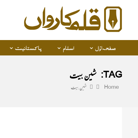
alam
arwan
صفحہ اوّل
اسلام
پاکستانیت
TAG:
شین بیت
Home
شین بیت