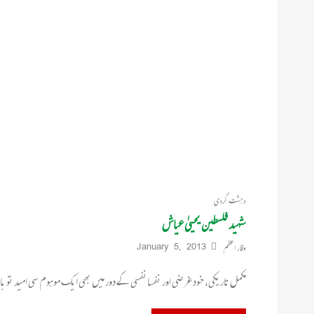
دہشت گردی
شہید فلسطین یحییٰ عیاش
وقار اعظم
January 5, 2013
مکمل تاریکی، خود غرضی اور نفسانفسی کے دور میں بھی ایک موہوم سی امید تو 