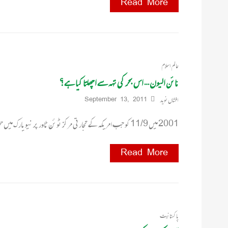
Read More
عالم اسلام
نائن الیون … اس بحر کی تہہ سے اچھلتا کیا ہے؟
افشاں نوید
September 13, 2011
2001 میں 11/9 کو جب امریکہ کے تجارتی مرکز ٹوئن ٹاور پر نیویارک میں حملہ ہوا تو کسی کے وہم
Read More
پاکستانیت