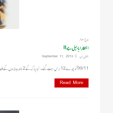
تاریخ اسلام
انتظار ابابیل ہے!!
افشاں نوید
September 11, 2013
99/11کو پورے 12برس بیت گئے۔نیویارک کے 2بلند میناروں کے ملبے سے سراٹھانے والی جنگ نے نہ صرف عالم اسلام ہی
Read More