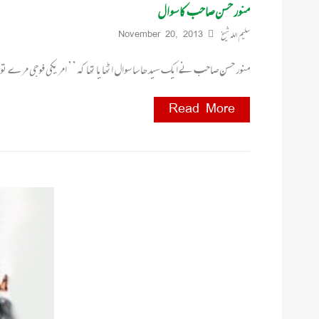
منور حسن صاحب کا سوال
سلیم اللہ شیخ
November 20, 2013
منور حسن صاحب نے ایک سیدھا سا سوال اٹھایا تھا کہ ’’ امریکی فوجی مرے تو
Read More