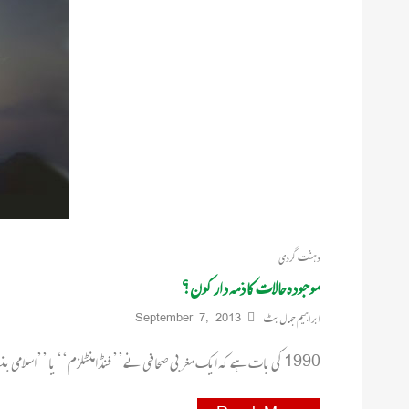
دہشت گردی
موجودہ حالات کا ذمہ دار کون؟
ابراہیم جمال بٹ
September 7, 2013
1990 کی بات ہے کہ ایک مغربی صحافی نے’’ فنڈامنٹلزم‘‘ یا ’’اسلامی بنیاد پرستی‘‘ کے حوالے سے پاکستان کے مایہ