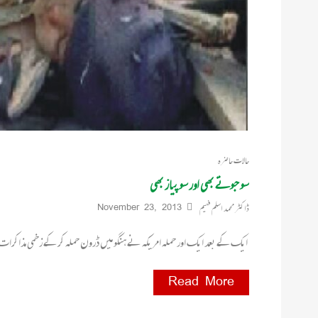
حالات حاضرہ
سو جوتے بھی اور سو پیاز بھی
ڈاکٹر محمد اسلم فہیم
November 23, 2013
ایک کے بعد ایک اور حملہ امریکہ نے ہنگو میں ڈرون حملہ کر کے زخمی مذاکرات 
Read More