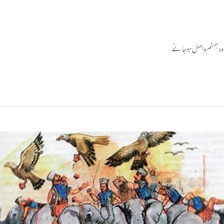
 وہ جہنم واصل ہوجائے