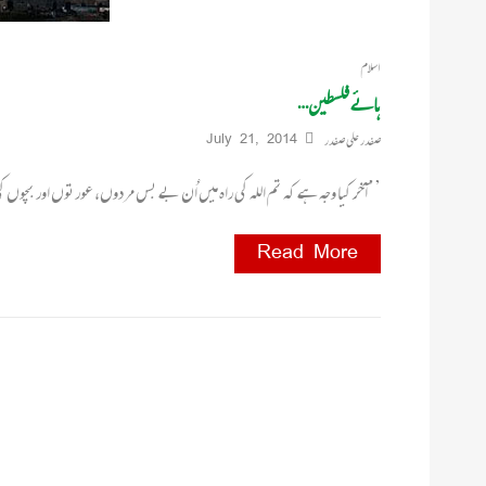
اسلام
ہائے فلسطین…
صفدر علی صفدر
July 21, 2014
’’آخر کیا وجہ ہے کہ تم اللہ کی راہ میں اُن بے بس مردوں، عورتوں اور بچوں کی
Read More