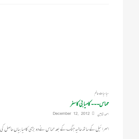
سیاسیات عالم
حماس۔۔۔ کامیابی کا سفر
احمد شاہین
December 12, 2012
اسرائیل کے ساتھ حالیہ جنگ کے بعد حماس نے دو بڑی کامیابیاں حاصل کی 