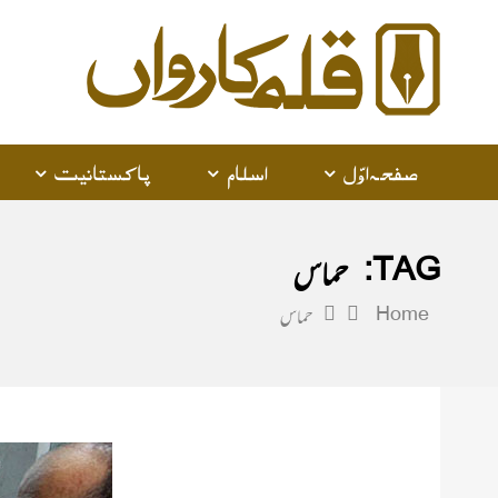
alam
arwan
صفحہ اوّل
اسلام
پاکستانیت
TAG:
حماس
Home
حماس