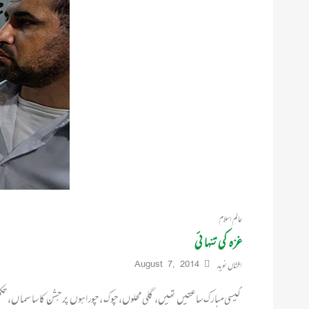
عالم اسلام
غزہ کی تنہائی
افشاں نوید
August 7, 2014
کیسی مبا رک ساعتیں تھیں، گلی محلوں، چوک ، چورا ہوں پر جشن کا سا سما ں، تک