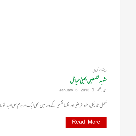
دہشت گردی
شہید فلسطین یحییٰ عیاش
وقار اعظم
January 5, 2013
مکمل تاریکی، خود غرضی اور نفسانفسی کے دور میں بھی ایک موہوم سی امید تو 
Read More