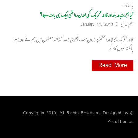
پاکستانیت
کیا ہجرتِ مدینہ اور قائد تحریک کی لندن روانگی ایک ہی بات ہے؟
سلیم اللہ شیخ
January 14, 2013
قائد تحریک کا قائد اعظمؒ پر ڈرون حملہ۔ آخری حصہ گذشتہ مضمون میں ہم نے اوورسیز
پاکستانیوں کا ذکر
Read More
© Copyrights 2019. All Rights Reserved. Designed by
ZozoThemes