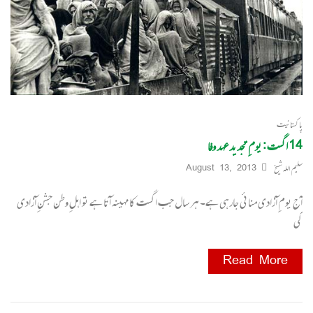
پاکستانیت
14 اگست : یومِ تجدید عہد وفا
سلیم اللہ شیخ
August 13, 2013
آج یومِ آزادی منائی جارہی ہے۔ ہر سال جب اگست کا مہینہ آتا ہے تو اہلِ وطن جشنِ آزادی
کی
Read More