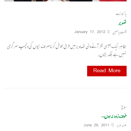
پاکستانیت
تصویر
نگہت یاسمین
January 17, 2012
بظاہر ایک جیسی نظر آنے والی تصاویر میں فرق تلاش کرنا صرف بچوں کی دلچسپ سرگرمی
نہیں ہے بلکہ بڑوں،
Read More
ابلاغ
خوف زدہ نہ ہوں…
غزالہ عزیز
June 29, 2011