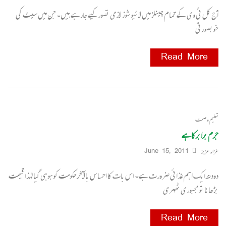
آج کل ٹی وی کے تمام چینلز میں لائیو شوز لازمی تصور کیے جارہے ہیں۔ جن میں سیٹ کی
خوبصورتی
Read More
تعلیم و صحت
جرم برابرکاہے
غزالہ عزیز
June 15, 2011
دودھ ایک اہم غذائی ضرورت ہے۔ اس بات کا احساس بالآخرحکومت کو ہوہی گیا لہٰذا قیمت
بڑھانا تو مجبوری ٹھہری
Read More