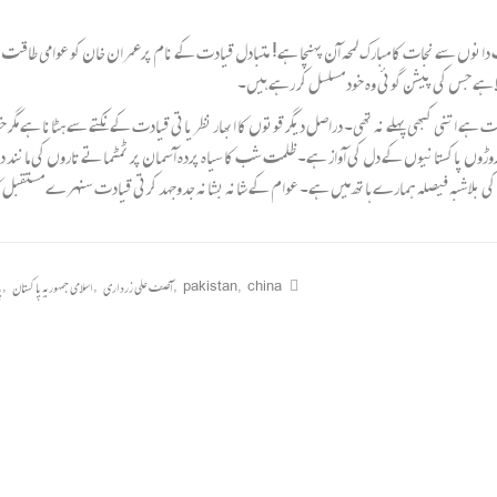
ں سے نجات کا مبارک لمحہ آن پہنچا ہے! متبادل قیادت کے نام پرعمران خان کو عوامی طاقت بنا ک
الا ہے جس کی پیشن گوئی وہ خود مسلسل کر رہے ہیں۔
 ہے اتنی کبھی پہلے نہ تھی۔ دراصل دیگر قوتوں کا ابھار نظریاتی قیادت کے نکتے سے ہٹانا ہے مگر خو
روڑوں پاکستانیوں کے دل کی آواز ہے۔ ظلمت شب کا سیاہ پردہ آسمان پر ٹمٹماتے تاروں کی مانن
ی بلاشبہ فیصلہ ہمارے ہاتھ میں ہے۔ عوام کے شانہ بشانہ جدوجہد کرتی قیادت سنہرے مستقبل کا 
china
,
pakistan
,
آصف علی زرداری
,
اسلامی جمہوریہ پاکستان
,
پ