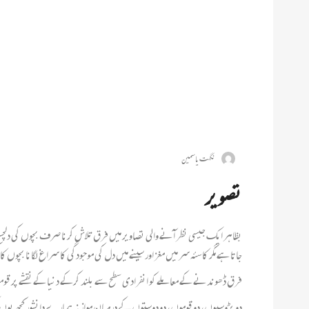
نگہت یاسمین
تصویر
بظاہر ایک جیسی نظر آنے والی تصاویر میں فرق تلاش کرنا صرف بچوں کی دلچسپ
جاتا ہے مگر کاسئہ سر میں مغز اور سینے میں دل کی موجودگی کا سراغ لگانا بچوں ک
فرق ڈھوندنے کے معاملے کو انفرادی سطح سے بلند کرکے دنیا کے نقشے پر ق
دو پڑوسیوں، دو قوموں، دو دوستوں کے درمیان موازنہ ہمارے دانشور کچھ یوں ک