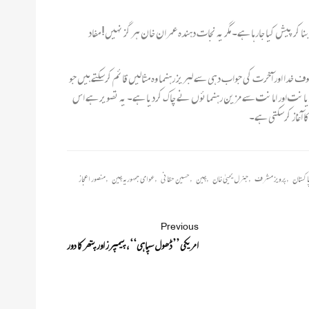
ر پیش کیا جارہا ہے۔ مگر یہ نجات دہندہ عمران خان ہر گز نہیں! مفاد
ف خدا اور آخرت کی جواب دہی سے لبریز رہنما وہ مثالیں قائم کرسکتے ہیں جو
د دیانت اور امانت سے مزین رہنمائوں نے چاک کردیا ہے۔ یہ تصویر ہے اس
آغاز کرسکتی ہے۔
اکستان
,
پرویز مشرف
,
جنرل یحییٰ خان
,
چین
,
حسین حقانی
,
عوامی جمہوریہ چین
,
منصور اعجاز
Previous
امریکی ’’ڈھول سپاہی‘‘، پیمپرز اور پتھر کا دور