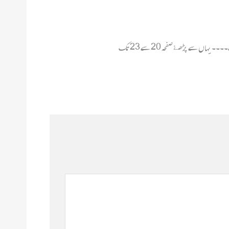
اں سے پڑھۓ صفحہ 20 سے 23 تک