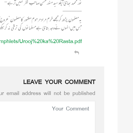
نور محمد بھائ آپکو سید منور حسن صاحب نظر نہیں آرہے-
———–
یہ مضمون پڑھ کر مجھے خرم مراد مرحوم مغفور کا مضمون’عروج کا
جس میں انہوں نے وجہ بتائ ہے مسلمانوں کی ترقی نہ کر سکنے کی
umphlets/Urooj%20ka%20Rasta.pdf
LEAVE YOUR COMMENT
r email address will not be published.*