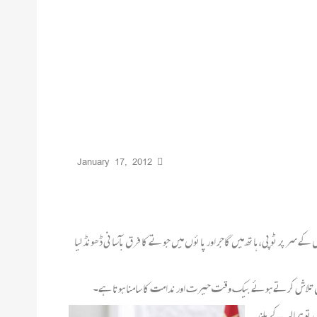
January 17, 2012
 پر ٹوپی، ہاتھ میں گاجر اور پائوں میں جوتے کا فرق بآسانی ڈھونڈ لیا
فرق تلاش کرتے ہوئے بیک وقت حیرت اور ندامت کا سامنا ہوتا ہے۔
تو ہمالیہ کے بلند