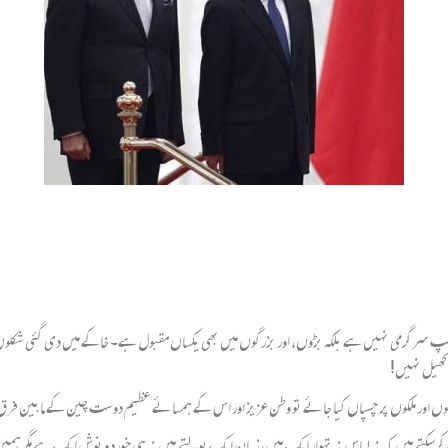
 سرگرمی نہیں ہے بلکہ بڑوں، اور بزرگوں میں بھی یکساں مقبول ہے۔ خاکے میں دی گئی شکلوں کے سر
ا کھیل نہیں!
وموں اور ملکوں پر چسپاں کیا جائے تو وطن عزیز اور اس کے ہمسائے عظیم دوست چین کے مابین 
رسکتے ہیں کہ نہ لباس نہ تہوار ایک ہیں، زبان ایک بولتے ہیں نہ ہی خورد و نوش ایک ہے مگر ہمیں 