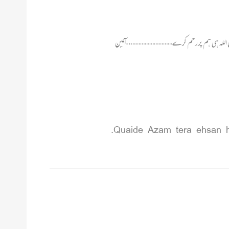
…. بس اللہ ہی ہم پر رحم کرے………………………..آمین
Quaide Azam tera ehsan h