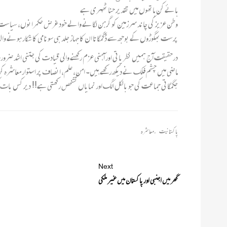
ہائے کن ہاتھوں میں تقدیر حنا ٹھہری ہے
وطن عزیز کی چاند سرزمین کو گرہن لگانے والے خود غرض حکمرانوں، سیاست دانو
پرست بھگوڑوں کے بوجھ سے ڈگمگاتا ان کا جہاز جلد ہی سونامی کا شکار ہونے و
درحقیقت آج ہمیں نظریاتی اور آہنی عزم رکھنے والی قیادت کی جتنی اشد ضرورت
ماضی میں چشم فلک نے دیکھ رکھے ہیں۔ امن، علم، انصاف پر استوار معاشرہ ک
جگمگاتی جماعت کی جو بالکل الگ اور نمایاں تشخص رکھتی ہے!! دیر کس بات ک
پاکستانیت
,
معاشرہ
Next
گھر میں اجنبی اور پاکستان میں غیر ملکی