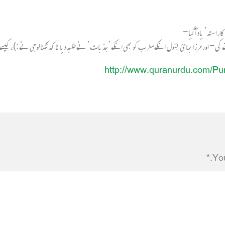
 راستہ’ یاد آگیا-
- اور مرزا بھائ بقول انکے مغرب کو بھی انکے’جذبات’ نے غلبہ دیا نا کہ ٹکنالوجی نے :)، کیسے۔۔۔۔ یہ
http://www.quranurdu.com/P
You