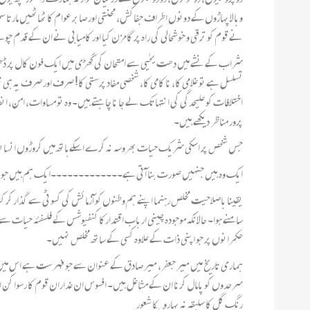
وبالا پہاڑوں کے دونوں اطراف جفاکش، محنتی اور صابر عوام کا ٹھاٹھیں مارتا
نے قوم کو ترقی و خوشحالی کی راہ پر گامزن کیا اور کامیابی نے ان کے قدم چ
شراب کے نشے میں دھت یحیٰی سے امتحان کی گھڑی میں ایک فون کال پر ڈھ
تسلسل ہے تو غلامی کا، نا کامی کا، شخصی مفاد پرستی کا! صرف اور صرف یہ ہی
اختلافات کو علیحدگی کی انتہا تک لے جا نا چا ہتے ہیں۔ وہ تو مساوات، امن، ا
پرور مناظر دیکھے ہیں۔
جس شخص پر اسکی شریک حیات بھروسہ نہ کرے اسکے ہاتھ میں کروڑوں انسان
ایک وہ ہیں جنہیں صورت بنا آتی ہے۔۔۔۔۔۔۔۔۔۔۔۔۔ایک ہم ہیں جو بگا
یقینا باصلاحیت مخلص رہنما اپنے ہم وطنوں کو آزمائش کی کسوٹی سے گذار کر 
سامنے ہوا۔ حالانکہ موجودہ چینی ارباب اقتدارکا کنفیوشس کے فلسفئہ حیات س
حکمرانوں پر جو اپنی ذات کے علاوہ کسی کے ساتھ مخلص نہیں۔
ہماری تاریخ میں میر جعفر، میر صادق کے عنوان سے جو فہرست ہے اس میں
سرحدوں کو پامال کرنا ان کے مشاغل ہیں۔ افسوس ان غداران قوم کا رسوا کن
رنگ گل کا سلیقہ نہ بہاروںکا شعور