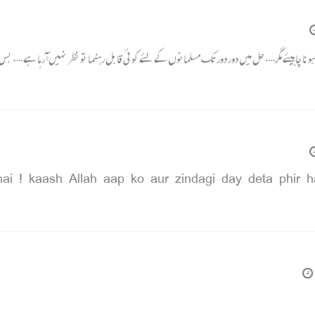
ا چاہیئے مگر…. حل میں دور دور تک مسلمانوں کے لئے کوئی قابل رہنما تو نظر نہیں آ رہا ہے 
ai ! kaash Allah aap ko aur zindagi day deta phir 