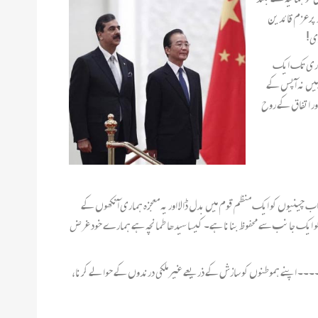
ر پرعزم قائدین
ری!
داری تک ایک
ہیں نہ آپس کے
اور اتفاق کے روح
 چینیوں کو ایک منظم قوم میں بدل ڈالا اور یہ معجزہ ہماری آنکھوں کے
دوں کو ایک جانب سے محفوظ بنانا ہے۔ کیسا سیدھا طمانچہ ہے ہمارے خود غرض
۔۔۔۔ اپنے ہموطنوں کو سازش کے ذریعے غیرملکی درندوں کے حوالے کرنا،