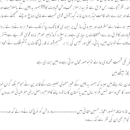
 سمندر نظر آتا ہے۔ بس فرق ہے تو بیدار مغز، محب وطن قیادت کا!!! جمہوریہ چین کے باصلاحیت او
ومے اور ہمارے بلند قامت لیڈر درون خانہ گیدڑ! دل قومی حمیت سے خالی، دماغ سوچنے سمجھنے سے عا
یر ہونے والے مشرف اور بیرونی سازش پر بیماری کاناٹک رچا کر ملک سے فرار ہونے والے زر
 قیادت کافرق سارے اختلافات پر بھاری ہے ورنہ سترہ کروڑ دلیر عوام نہ دو قومی نظریے سے متنفر 
نصاف کے خواہاں ہیں، پانی، بجلی اور گیس کی برابر تقسیم! ورنہ قدرتی آفات پر چشم فلک نے اتحاد 
وںکی قسمت تھمادی جائے تو جو صورتحال ہوتی ہے وہ عین ہماری ہے
ڑ بیٹھے ہیں
کندن بنادیتے ہیں جیسا کہ جمہوریہ چین کے غیر معمولی بصیرت کے قائدین نے ہجوم بلکہ گراں خواب
ے دور کا بھی واسطہ نہیں مگر ہر حال میں پاکستان کا ساتھ دینے کاعزم دراصل اپنی جغرافیائی سرح
 تازہ اضافہ منصور اعجاز، حسین حقانی ہیں۔۔۔۔۔۔۔۔۔۔ مادر وطن کو نوچ کھانے والے گدھ۔۔۔
 انجام بھی ان کی نظر سے گذرے۔