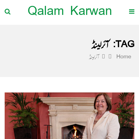
Qalam Karwan
TAG:
آئرلینڈ
Home
آئرلینڈ