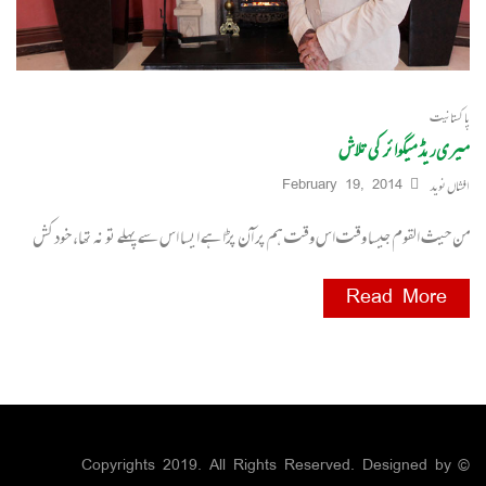
پاکستانیت
میری ریڈ میگوائر کی تلاش
افشاں نوید
February 19, 2014
من حیث القوم جیسا وقت اس وقت ہم پر آن پڑا ہے ایسا اس سے پہلے تو نہ تھا، خودکش
Read More
© Copyrights 2019. All Rights Reserved. Designed by