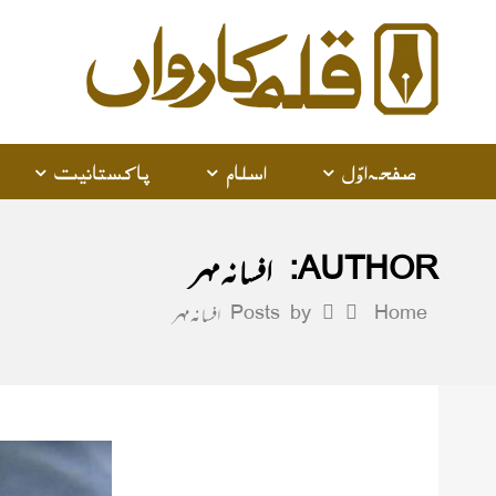
صفحہ اوّل
اسلام
پاکستانیت
AUTHOR:
افسانہ مہر
Home
Posts by افسانہ مہر