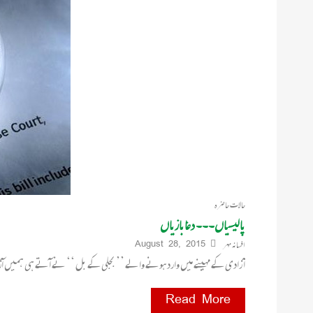
حالات حاضرہ
پالیسیاں۔۔۔ دغابازیاں
افسانہ مہر
August 28, 2015
آ زادی کے مہینے میں وارد ہونے والے ’’ بجلی کے بل ‘‘ نے آتے ہی ہمیں 
Read More