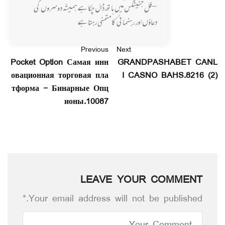
-فل جنیٹکس میں ہاتھ ڈال چکا ہے ہمیشہ دوسروں کی
دعاؤں اور رہنمائی کا متمنی رہتا ہے
Previous
Next
Pocket Option Самая инн
GRANDPASHABET CANL
овационная торговая пла
I CASNO BAHS.8216 (2)
тформа - Бинарные Опц
ионы.10087
LEAVE YOUR COMMENT
Your email address will not be published.*