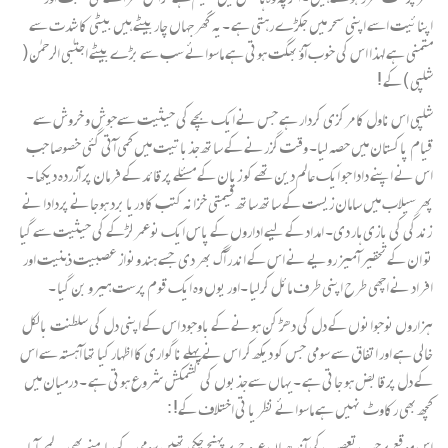
اپنائیت اسے اپنی سحر میں جکڑے رہتی ہے ۔یہ گھر جہاں چار بیٹے ہیں بیٹی کا شدت سے
متمنی ہے لہذا اس کی خوب آؤ بھگت ہوتی ہے ماسوائے سب سے بڑے بیٹے اجتبٰی الرحمٰن (
شلپی ) کے !
شلپی اس ناول کا مرکزی کردار ہے جس نے ایک بچے کی حیثیت سےجوش و خروش سے
قیام پاکستان میں حصہ لیا۔ وقت گزرنے کے ساتھ جذباتیت میں کمی آتی گئی خصوصا جب
اس نے اپنے دادا جو ایک عالم دین تھے کو زبان کے مسئلے پر قائد کے فرمان پر آزردہ دیکھا ۔
پھر سیلاب میں سامان زیست کے ساتھ ساتھ قیمتی خزانہ کتب کا دریا برد ہوجانے پردادا نے
زندگی کی بازی ہار دی۔ امداد کے لیے اداروں کے پاس ایک نوعمر لڑکے کی حیثیت سے گیا
تو ان کےتحقیر آمیز رویے نے اس کے اندر آگ بھر دی جسے ہندونواز عصبیت ذہنیت اور
افراد نے اچھی طرح اپنی طرف مائل کرلیا ۔اور یوں وہ ایک قوم پرست ہیرو بن گیا ۔
ہزاروں نوجوانوں کے دل کی دھڑ کن ہونے کے باوجود اس کے اپنی دل کی سلطنت بالکل
خالی ہے اور اتفاق سے سومی جس کو دیکھ کر اس نے پہلے ناگواری کا اظہار کیا تھا آہستہ سے اس
کے دل پر قابض ہو جاتی ہے ۔یہاں سےجذبوں کی کشمکش شروع ہوتی ہے ۔ درمیان میں
کچھ بھی رکاوٹ نہیں ہے ماسوائے نظر یا تی اختلاف کے! :
اس موقع پرجب تعصب کی آندھیاں عروج پر پہنچ چکی تھیں سومی کے سامنے بھی یہ لمحہ آیا