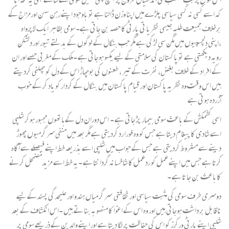
کہ اسے کسی نہ کسی سیاسی پلڑے میں اپنا وزن ڈالنا ہے تو باوجود اپنے رہن سہن اورمزاج کے
برخلاف جمیعت طلبہ جیسی نظریا تی پارٹی کا حصہ بن جاتی ہے۔سومی بظاہر ایک لاپرواہ
،اپنی دلچسپیوں میں مگن سی لڑ کی ہے مگر جب بنگال کے لوگوں کے بدلتے تیور اور دلشکن
رویہ دیکھتی ہے تو پاکستان کی سلامتی کے لیے یکسو ہوجاتی ہے ۔ملک کے مغربی حصے اور ان
کے افراد کے خلاف بغض، نفرت کے تیر ، طعنوں کی بوچھاڑ اس کے دل کو چھلنی کردیتے
ہیں اس وقت وہ نظریہ پاکستان اور قیام پاکستان میں بنگال کے کردار کو یاد کر کے خوب
آزردہ ہوتی ہے
اسی کشمکش کے باعث سومی بیمار پڑ جاتی ہے ۔ اس دوران دل کے ہاتھوں مجبور ہوکر شلپی
اسے شادی کا پیغام دیتا ہے جس کو وہ فورا رد کردیتی ہے مگر بعد میں منفی سر گرمیوں چھوڑ
دینے سے مشروط کردیتی ہے جس کے جواب میں شلپی اسے بذریعہ خط اپنے فیصلے سے آگاہ
کرتا ہے جس میں اپنے عمل کو ردعمل کا شاخسانہ گردانتا ہے ۔یہ خط اسے مزیدمضمحل کرنے
کاباعث بن جا تا ہے ۔
دوسری طرف سومی کی مثبت سیاسی اور ثقافتی سر گر میاں ہندو اور علیحدگی پسندکے لیے
ناقابل بر داشت ہوجاتی ہیں اور وہ اس کے اغوا کا منصوبہ بناتے ہیں ۔اس انکشاف کے بعد
شلپی اپنے پارٹی ورکرز کو اس کی حفاظت پر لگا دیتا ہے اور اپنے والدین کے ذریعے سومی پر