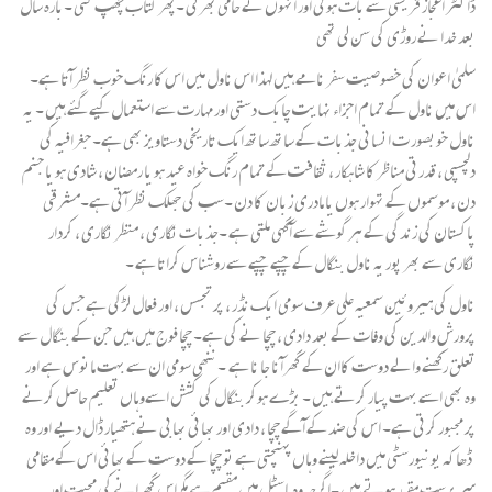
ڈاکٹر اعجاز قریشی سے بات ہوئی اور انہوں نے حامی بھر لی ۔پھر کتاب چھپ گئی ۔بارہ سال
بعد خدا نے روڑی کی سن لی تھی
سلمیٰ اعوان کی خصوصیت سفر نامے ہیں لہذا اس ناول میں اس کا رنگ خوب نظر آتا ہے۔
اس میں ناول کے تمام اجزاء نہایت چابک دستی اور مہارت سے استعمال کیے گئے ہیں ۔ یہ
ناول خوبصور ت انسانی جذبات کے ساتھ ساتھ ایک تاریخی دستاویز بھی ہے۔ جغرافیہ کی
دلچسپی ، قدرتی مناظر کا شاہکار ، ثقافت کے تمام رنگ خواہ عید ہو یا رمضان ، شادی ہو یا جنم
دن ، موسموں کے تہوار ہوں یا مادری زبان کا دن ۔سب کی جھلک نظر آتی ہے۔مشرقی
پاکستان کی زندگی کے ہر گوشے سے آگہی ملتی ہے ۔جذبات نگاری ، منظر نگاری ، کردار
نگاری سے بھر پور یہ ناول بنگال کے چپے چپے سے روشناس کراتا ہے ۔
ناول کی ہیروئین سمعیہ علی عرف سومی ایک نڈر ، پر تجسس ، اور فعال لڑکی ہے جس کی
پرورش والدین کی وفات کے بعد دادی ، چچا نے کی ہے۔ چچا فوج میں ہیں جن کے بنگال سے
تعلق رکھنے والے دوست کاان کے گھرآنا جا نا ہے ۔ننھی سومی ان سے بہت مانوس ہے اور
وہ بھی اسے بہت پیار کرتے ہیں ۔ بڑے ہوکر بنگال کی کشش اسےوہاں تعلیم حاصل کرنے
پر مجبور کرتی ہے۔ اس کی ضد کے آگے چچا ، دادی اور بھائی بھابی نے ہتھیار ڈال دیے اور وہ
ڈھاکہ یونیورسٹی میں داخلہ لینے وہاں پہنچتی ہے تو چچا کے دوست کے بھائی اس کے مقامی
سر پرست مقرر ہوتے ہیں ۔اگرچہ وہ ہاسٹل میں مقیم ہے مگراس گھرانے کی محبت اور