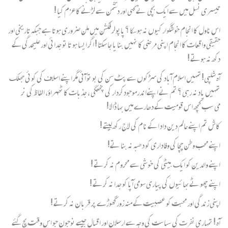
تیسری نسل میں سے ایک بچی نے کہی اور دشمن سے لڑنے کا عزم کیا !
اس ناول کا انجام خوشگوار کیوں نہ ہوسکا ؟ پاپولر فکشن میں ملن ضروری ہوتا ہے جبکہ تاریخی اور
حقیقی واقعات کا انجام اپنی مرضی کا نہیں بنا یا جا سکتا ! اگر ایسا ہو تا تو جدائی اور علیحدگی کے
دکھ نہ ہوتے !
آہ شلپی!تمہیں اسلام آباد کی سڑکوں سے پٹ سن کی بو تو آئی مگر اپنے اسلاف کی کوئی جھلک
تمہیں یاد نہ رہی ؟ تم نے اپنےاندرموجودکردار کی پختگی ، جذبات کا ٹھہراؤ، الفاظ کی نر
می سب کچھ اس قومیت کے دھارے میں بہا ڈالا !
کاش تم اپنے عالم دین داد ا کے نام کی لاج رکھ لیتے !
اپنے محب وطن چچا کی وفاداری کو دھبہ نہ بنا تے!
اپنے والدین کو ایک بیٹی کی خوشی سے محروم نہ کرتے !
اپنے چھو ٹےبھائیوں کی پیاری سومی آپا کو جدا نہ کرتے !
اپنی زندگی اور محبت کو عصبیت کے منہ زور گھوڑے پر قربان نہ کرتے !
آہ ! تمہاری نفرت کی سیاست کی وجہ سے ارسلان اور اقبال جیسے نوجون جو اس وقت بچ گئے