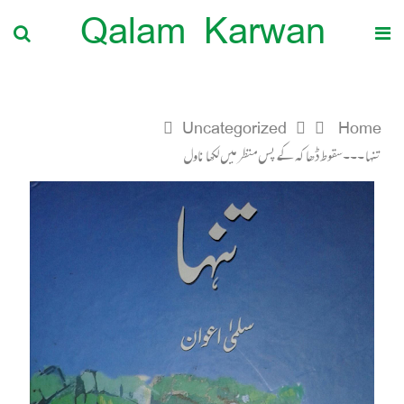
Qalam Karwan
Uncategorized
Home
تنہا ۔۔۔سقوط ڈھاکہ کے پس منظر میں لکھا ناول