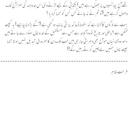
تھے آج پھانسیوں پر جھول رہے ہیں !یکجائی کے لیے لڑنے والی اس جدوجہد کی سزا آج تک
وصول کرہے ہیں !آہ تم نے نہ جانے کس کس کو تنہا کردیا ؟
بہت سے لوگوں کا کہنا ہے کہ سقوط ڈھاکہ پرانی بات ہو گئی ہے ! آگے بڑھنا چاہیے !یہ کیسے
ممکن ہے ؟ ماضی اور تاریخ تو وہ آئینہ ہے جس سے مستقبل کے خد و خال سنوارے جاتے ہیں
۔اور وہ کہانیاں جو آج بھی دہرائی جا رہی ہیں جب تک ان کا سرورق تبدیل نہیں ہوتا تنہا
جیسے ناول ہمیں بے چین کرتے رہیں گے !!
۔۔۔۔۔۔۔۔۔۔۔۔۔۔۔۔۔۔۔۔۔۔۔۔۔۔۔۔۔۔۔۔۔۔۔۔۔۔۔۔۔۔۔۔۔۔۔۔۔۔۔۔۔۔۔
فر حت طاہر