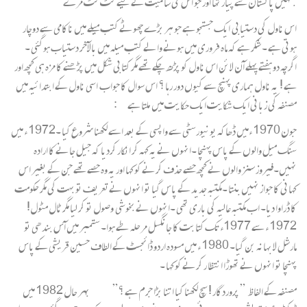
جنہیں پاکستان سے پیار تھا اور جو اس کی سالمیت کے لیے کٹ کٹ مرے
اس ناول کی دستیابی ایک جستجو ہے جو ہر بڑے چھوٹے کتب میلے میں ناکامی سے دوچار
ہوتی ہے ۔ شکر ہے کہ ماہ فروری میں ہونے والے کتب میلہ میں بالآخر دستیاب ہوگئی ۔
اگرچہ دو ہفتے پہلے آن لائن اس ناول کو پڑھ چکے تھے مگر کتابی شکل میں پڑھنے کا مزہ ہی کچھ اور
ہے ! یہ ناول ہماری پہنچ سے کیوں دور رہا ؟ اس سوال کا جواب اسی ناول کے ابتدائیہ میں
مصنفہ کی زبانی ایک شکایت ایک حکایت میں ملتا ہے :
جون 1970 ءمیں ڈھاکہ یونیورسٹی سے واپسی کے بعد اسے لکھنا شروع کیا ۔1972 ء میں
سنگ میل والوں کے پاس پہنچا ۔انہوں نے یہ کہہ کر انکار کردیا کہ جیل جانے کا ارادہ
نہیں۔فیروز سنز والوں نے کچھ حصے حذف کرنے کو کہا اور یہ وہ حصے تھے جن کے بغیر اس
کہانی کا جواز نہیں بنتا ۔مکتبہ جدید کے پاس گیا تو انہوں نےتعریف تو بہت کی مگر حکومت
کا ڈراوا دیا۔ اب مکتبہ عالیہ کی باری تھی ۔انہوں نے بخوشی وصول تو کر لیا مگر ٹال مٹول!
1972 ء سے 1977ء تک کتابت کا جانگسل مرحلہ طے ہوا۔ ستمبر میں آس بندھی تو
مارشل لا بہانہ بن گیا۔ 1980 ء میں مسودہ اردو ڈائجسٹ کے الطاف حسین قریشی کے پاس
پہنچا تو انہوں نے تھوڑا انتظا ر کرنے کو کہا ۔
مصنفہ کے الفاظ ” پروردگار ! سچ لکھنا کیا اتنا بڑا جرم ہے ؟ ” بہر حال 1982 میں