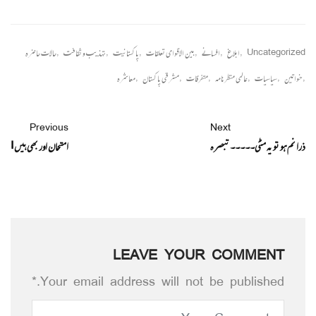
Uncategorized
,
ابلاغ
,
افسانے
,
بین الاقوامی تعلقات
,
پاکستانیت
,
تہذیب و ثقافت
,
حالات حاضرہ
,
خواتین
,
سیاسیات
,
عالمی منظرنامہ
,
متفرقات
,
مشرقی پاکستان
,
معاشرہ
Previous
Next
ذرا نم ہو تو یہ مٹی۔۔۔۔۔ تبصرہ
امتحان اور بھی ہیں !
LEAVE YOUR COMMENT
Your email address will not be published.*