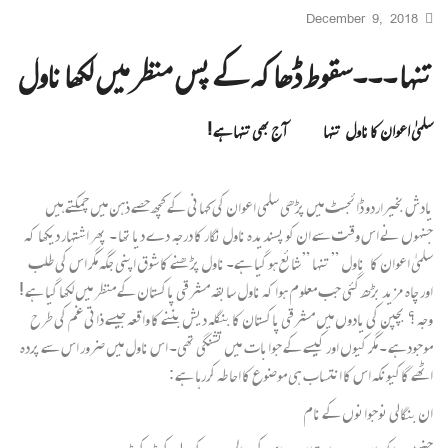
December 9, 2018
تنہا ۔۔۔سقوط ڈھاکہ کے پس منظر میں لکھا ناول
سلمیٰ اعوان کا ناول تنہا آ ج بھی تنہا ہے !
یادش بخیراردو ڈائجسٹ میں پڑھی سلمٰی اعوان کی کہانی کے کچھ حصے ذہن میں چمکتے ہیں
جنہوں نے اس وقت سے ان کو پسندیدہ ناول نگار کا درجہ دے دیا تھا ۔ پھر اشتہار دیکھا کہ
سلمیٰ اعوان کا ناول ” تنہا ” شائع ہو گیا ہے۔ ناول پڑھنے کا شوق اپنی جگہ مگر اس کی طلب
اور چاہ مزید بڑھ گئی جب معلوم ہوا کہ ناول سابقہ مشرقی پاکستان کے منظر میں لکھا گیا ہے !
وجہ ؟ بچپن کی یادوں میں مشرقی پاکستان کا بنگلہ دیش بننے کا واقعہ جیسے ذاتی غم کی طرح
موجودہے ۔ مگر کیوں اور کیسے کے جوابات میں تشنگی تھی۔ اس ناول میں ضرور اس سے پردہ
اٹھے گاکیونکہ اس کا انتساب ہی موضوع کا احا طہ کررہا ہے :
ان بنگالی نوجوانوں کے نام