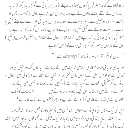
دباؤ ڈالتا ہے کہ وہ مشرقی پاکستان چھوڑ دے پہلے تو وہ بپھر جاتی ہے مگر پھر یہ دیکھ کر کہ یہ
بات اس کے اتنے چاہنے والوں کے لیے وجہ پریشانی بن رہی ہے بادل ناخواستہ واپسی کا
رخت سفر باندھ لیتی ہے۔ سرپرست کے بلاوے پر اس کا بھائی لاہور سے اسے لینے پہنچ جا
تا ہے ۔ رخصت ہونے سے قبل شلپی اور سومی کے درمیان مکالمہ اس کرب کا اظہار ہے جو
مشرقی بازو کی جدائی پر رگ و پے میں اتر گیا تھا اور ناول کے اختتام پر اجتبٰی الرحمان (شلپی)
ماں کے شانوں پر سر رکھ کر بھرائی ہوئے آواز میں کہتا ہے
” ۔ماں ! دیکھو تو ذرا باہر ۔ڈھاکہ تو اجڑا اجڑا لگتا ہے ۔”
اور یہ ہی جذباتی اختتام قاری کو اپنی گرفت میں لے لیتا ہے ۔ یہ ناول آگ اور خون کی وہ
کہانی ہے جو قوم پرستی کے ہاتھوں لگائی گئی اور نفرتوں کے شعلے سے بھڑکائی گئی ۔ناول ہو
یا ڈرامہ اگرحقیقی واقعات سے کشید کیا جائے تودلچسپی کے ساتھ ساتھ تعلق بھی اپنے اندر
سموئے ہوتے ہیں اور شاید اسی لیے زیادہ موءثر ہوتے ہیں ۔ احساسات کا ایک
طوفان ہے جو امڈتا ہے قاری کو ڈبونے کے لیے اور پھر آنکھوں سے ٹپک جا تا ہے !
اس کی ایک مثال ٹی وی ڈرامہ دھواں ہے !اس میں ڈاکٹر داؤدکا قتل ہو جاتا ہے !ڈرامہ
کےمصنف نے اپنے ٹی وی انٹر ویو میں بتا یا کہ ایک لڑکی نے مجھے فون کیا اور بیس منٹ
تک روتی رہی کہ کسی اور کو کیوں نہیں مروادیا ؟ اور یہ ہی بات اس ڈرامے کو دیکھنے والی