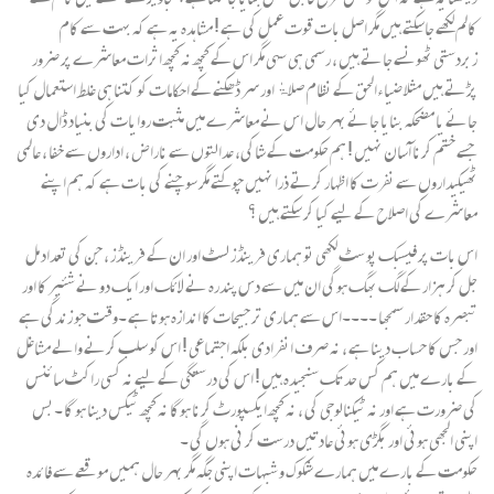
کالم لکهے جاسکتے ہیں مگر اصل بات قوت عمل کی ہے ! مشاہدہ یہ ہے کہ بہت سے کام
زبردستی ٹهونسے جاتے ہیں ، رسمی ہی سہی مگر اس کے کچھ نہ کچھ اثرات معاشرے پر ضرور
پڑتے ہیں مثلا ضیا ءالحق کے نظام صلاۃٰ اور سر ڈهکنے کے احکامات کو کتنا ہی غلط استعمال کیا
جائے یا مضحکہ بنایا جائے بہر حال اس نے معاشرے میں مثبت روایات کی بنیاد ڈال دی
جسے ختم کرنا آسان نہیں ! ہم حکومت کے شاکی، عدالتوں سے ناراض ، اداروں سے خفا ، عالمی
ٹھیکیداروں سے نفرت کا اظہار کرتے ذرا نہیں چوکتے مگر سوچنے کی بات ہے کہ ہم اپنے
معاشرے کی اصلاح کے لیے کیا کر سکتے ہیں ؟
اس بات پر فیسبک پو سٹ لکھی تو ہماری فرینڈز لسٹ اور ان کے فرینڈز ، جن کی تعداد مل
جل کر ہزار کے لگ بھگ ہوگی ان میں سے دس پندرہ نے لائک اور ایک دو نے شئیر کا اور
تبصرہ کا حقدار سمجھا ۔۔۔۔اس سے ہماری تر جیحات کا اندازہ ہوتا ہے ۔وقت جو زندگی ہے
اور جس کا حساب دینا ہے ، نہ صرف انفرادی بلکہ اجتماعی ! اس کو سلب کرنے والے مشاغل
کے بارے میں ہم کس حد تک سنجیدہ ہیں ! اس کی درستگی کے لیے نہ کسی راکٹ سائنس
کی ضرورت ہے اور نہ ٹیکنالوجی کی ، نہ کچھ ایکسپورٹ کرنا ہوگا نہ کچھ ٹیکس دینا ہو گا ۔بس
اپنی الجھی ہوئی اور بگڑی ہوئی عادتیں درست کر نی ہوں گی ۔
حکومت کے بارے میں ہمارے شکوک و شبہات اپنی جگہ مگر بہر حال ہمیں موقعے سے فائدہ