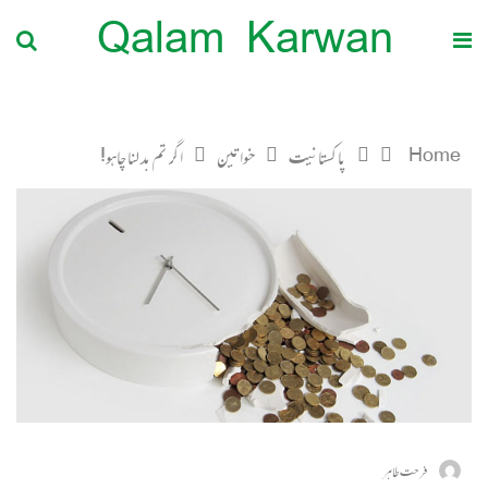
Qalam Karwan
Home
پاکستانیت
خواتین
اگر تم بدلنا چاہو!
فرحت طاہر