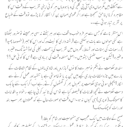
سے آ سکتے ہیں مگر جہاں وی آئی پی کلچر کی وبا ہو وہاں ہر کوئی اپنی تقریب کے وقت اس کا
مظاہرہ کرنا اپنا حق سمجھتا ہے اور اگر عمومی مہمان بن کر انتظار کرنا پڑے تو وقت کے ضیاع
پر تقریر تیار ہوتی ہے۔۔
اس منظر نامے کو جس سے ہر فرد خوب واقف ہے اور ہر ہفتے نہ سہی ہر مہینے تو ضرور بھگتتا
ہے کئی حوالوں سے بات ہوسکتی ہے !رشتہ داری کا نیٹ ورک اور اس کا جبر ( خصوصا پھپو !
) ، رسومات کی بہتات اور تسلط ، گھروں میں تقریب کی زحمت ،بجلی کی لوڈ شیڈنگ وغیرہ
وغیرہ ! لیکن یہ سب ضمنی ایشو ہیں ۔ اصل مسئلہ وقت کی بربادی ہے !اس کا کوئی حل ؟؟
سندھ حکومت نےیکم نومبر سے دکانوں /بازاروںاور شادی ہالوں کےنظام الاوقات کے
بارے میں تازہ احکامات جاری کیے ہیں جن پر یا تو خاموشی ہے یا تنقیداور عمل کرنے سے
انکار ! پچهلی سوئی ہوئ حکومت پر ہم دل بهر کر ٹهٹهول کرتے رہے اب اگر ایک نئے چابک
دست حکومت نے کچھ اقدامات کا فیصلہ کیا ہے تواس کی تائید کرنی چاہیے .، خواہ یہ اقدامات
کاسمیٹک ( اوپری ) ہی کیوں نہ ہو ۔اس وقت جو صورت حال ہے کہ عملا دن بهر سب بند
اور رات کو چمک دمک!
صبح کے اوقات میں ایک عجیب سی منحوسیت اور شام کو یلغار!
دیکهنا یہ ہے کہ اس کو کس طرح قابل عمل بنایا جاسکتا ہے؟تجاویز کے سلسلے میں کالم کے