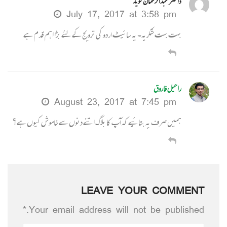
ڈاکٹر عبدالرحمان نوید
July 17, 2017 at 3:58 pm
بہت بہت شکریہ۔ یہ سائیٹ اردو کی ترویج کے لئے بڑا اہم قدم ہے
راحیل فاروق
August 23, 2017 at 7:45 pm
ہمیں صرف یہ بتائیے کہ آپ کا بلاگ اتنے دنوں سے خاموش کیوں ہے؟
LEAVE YOUR COMMENT
Your email address will not be published.*