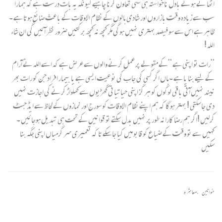
اٹھا تے ہوئے بادل ناخواستہ ہی سہی تعاون کرنا چاہیےکیونکہ یہ بات درست ہے کہ ہمارا
سب سے زیادہ وقت بازاروں اور شادی ہالوں کے نظام الاوقات کے باعث ضائع ہوتا ہے ۔
ظاہر ہے اس سے سو فیصد بہتری نہیں ہوگی مگر کچھ نہ کچھ برکتیں ضرور نظر آئیں گی ان شاء
اللہ !
“رات تو اپنی ہے “کے مقولے پر عمل کرنے والوں سے عرض ہے کہ اسے اللہ نے آرام
کے لیے بنا یا ہے ۔ہاں اگر کسی کی جاب کی نوعیت ایسی ہے یا بیمار افراد جن کو رات بھر
نیند نہیں آتی باقی لوگوں کو ہر گز اپنی حیاتیاتی گھڑیوں سے کھلواڑ کرنے کی اجازت نہیں
دی جاسکتی ! بہتر ہوگا کہ ہم اپنے نظام الاوقات کو سورج اور نمازوں کے لحاظ سے ایڈجسٹ
کرلیں !اگر ہم رضا کارانہ طور پر نہیں بدل سکتے تو قوانیں کے تحت ہی تبدیل ہوجائیں ۔
کہیں سے تو وقت کے ضیاع کو قابو میں کیا جاسکے تا کہ تعمیری سر گرمیاں اپنی جگہ بنا
سکیں
خواتین
,
معاشرہ