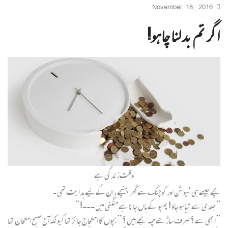
November 18, 2016
اگر تم بدلنا چاہو!
وقت زندگی ہے
بچے جیسے ہی ٹیوشن اور کوچنگ سے گھر پہنچے ، ان کے لیے ہدایت تھی ۔
” جلدی سے تیا ہوجاؤ ! پھپو کے ہاں جانا ہے منگنی میں ۔۔۔! ”
” ابھی سے ؟ صرف ساڑھے چھہ بجے ہیں ؟ ” بچوں کا احتجاج جائز تھاکیونکہ آج صبح امتحان تھا