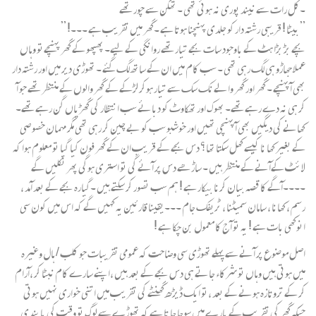
۔کل رات سے نیند پوری نہ ہوئی تھی ۔ تھکن سے چور تھے
” بیٹا ! قریبی رشتہ دار کو جلدی پہنچنا ہوتا ہے ۔گھر میں تقریب ہے ۔۔۔! ”
بچے بڑ بڑا ہٹ کے باوجود سات بجے تیار تھے روانگی کے لیے۔ پھپھو کے گھر پہنچےتو وہاں
عملا جھاڑو ہی لگ رہی تھی ۔ سب کام میں ان کے ساتھ لگ گئے ۔ تھوڑی دیر میں اور رشتہ دار
بھی آ پہنچے ۔ گھر اور گھر والے نک سک سے تیار ہوکر لڑکے کے گھر والوں کے منتظر تھے جو آ
کر ہی نہ دے رہے تھے۔ بھوک اور تھکاوٹ کو دبائے سب انتظار کی گھڑیاں گن رہے تھے۔
کھانے کی دیگیں بھی آ پہنچی تھیں اور خوشبو سب کو بے چین کر رہی تھی مگر مہمان خصوصی
کے بغیر کھا نا کیسے کھل سکتا تھا؟ دس بجے کے قریب ان کے گھر فون کیا گیا تو معلوم ہوا کہ
لائٹ کےآنے کے منتظر ہیں ۔ ساڑھے دس پر آئے گی تو استری ہوگی پھر نکلیں گے
۔۔۔۔آگے کا قصہ بیان کرنا بیکار ہے ! ہم سب تصور کر سکتے ہیں ۔گیارہ بجے کے بعد آمد ،
رسم ، کھانا ، سامان سمیٹنا ، ٹریفک جام ۔۔۔یقینا قارئین یہ کہیں گے کہ اس میں کون سی
انوکھی بات ہے ! یہ تو آج کا معمول بن چکا ہے !
اصل موضوع پر آنے سے پہلے تھوڑی سی وضاحت کہ عمومی تقریبات جو کلب / ہال وغیرہ
میں ہوتی ہیں وہاں تو شرکاء جاتے ہی دس بجے کے بعد ہیں ،اپنے سارے کام نبٹا کر ،آرام
کر کے تروتازہ ہونے کے بعد ،تو ایک ڈیڑھ گھنٹے کی تقریب میں اتنی خواری نہیں ہوتی
جبکہ گھر کی تقریب کے بارے میں سوچا جا تا ہے کہ تھوڑے سے لوگ تو وقت کی پابندی