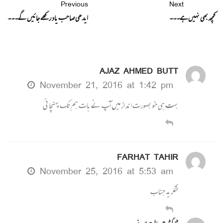
Previous
Next
کچھ بھی نہیں ہے۔۔۔
ایدھی صاحب یاد رکھے جائیں گے۔۔۔
AJAZ AHMED BUTT
November 21, 2016 at 1:42 pm
بہت ہی خوبصورت انداز میں آپ نے بات ہم تک پہنچائی
FARHAT TAHIR
November 25, 2016 at 5:53 am
شکریہ جناب