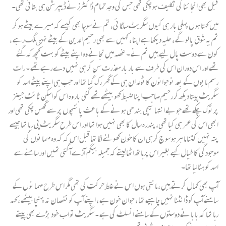
قبل بھی انجا ئنا کی تکلیف ہو چکی تھی جس کی وجہ تمام ڈاکٹرز نے ڈیپرشن ہی بتائی تھی۔
میں کہتا ہو ں پہلی با ر ہی کیوں سگریٹ سلگا ئی، تم نے سوچا بھی کیسے کہ میرے بیٹے ہو کر
تم یہ شوق پا لو گے ، حلیہ دیکھاہے اپنا ، کہیں سے بھی رحیم الدین کے بیٹے نہیںلگ رہے ،
کون سے دوست پال لیے ہیں تم نے ۔ غصہ میں نجانے وہ اپنے بیٹے کو بہت کچھ کہ گئے
تھے اور اس دوران اس کی طرف سے بار بار معذرت سن کر ہی نہیں دے رہے تھے ۔ رات
رسم ما یوں کے بعد نوجوانون کا ٹولہ ان ہی کے گھر رک گیا تھا اور جب ہی اپنے بیٹے اسد کو
سگریٹ پیتا دیکھ کر رحیم صاحب اپنا ضبط کھو بیٹھے تھے کئی بار وہ اس کو اسکن ٹائٹ جینز
پر ٹوک چکے تھے جو بے انتہا نیچی بندھی ہو نے کے با عث پا ئنچوں پر سے گھس چکی تھی اور
ابھی اس کی عمر ہی کیا تھی، پندرہ سال کا بھی نہیں ہوا تھا اور اس طرح سگریٹ پی رہا تھا جیسے
پتہ نہیں کتنا ما ہر ہو سو چ کر ہی ان کا خون کھولنے لگا تھا قبل اس کہ کہ وہ مہما نوں کی
موجودگی کا خیال کیے بغیر اس پرہاتھ اٹھا لیتے کہ جمیلہ بیگم آڑے آ گئی تھیں اور سامنے سے
اسد کو ہٹالیا تھا۔
آپ بھی کمال کرتے ہیں ، مانتی ہوں اس نے غلط حرکت کی تھی مگر اس طرح مہما نوں کے
سامنے آپ کو ڈا نٹنا نہیں چا ہیے تھا ، جوان خون ہے ، اپنے آپ کو نقصان نہ پہنچا بیٹھے ، کہہ
رہا تھا کہ بابا نے دوستوں کے سامنے انسلٹ کی ہے ۔ سگریٹ تو اب خود بڑے بھی پیتے