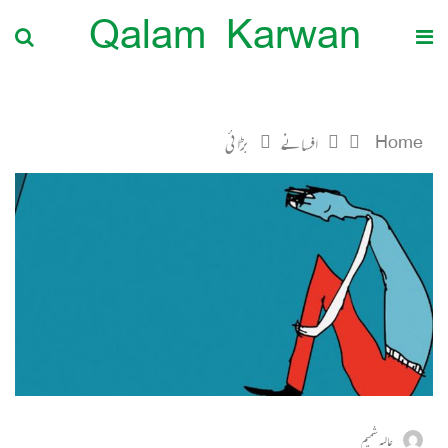
Qalam Karwan
Home
افسانے
بڑائی
عالیہ شمیم