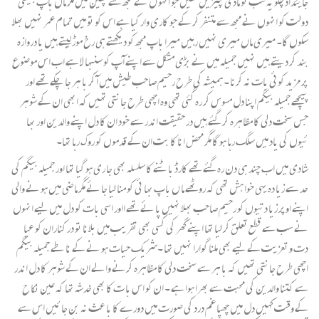
جایئداد چلو یہ سب تو مادی چیزیں تھیں جو انہو ں نے مجھ سے چھین لیں مگر ماں باپ جیسی
دولت کو انہوں نے مجھ سے متنفر کر کے جو کاری وار کیا ہے اس کو تو میں تمام عمر نہیں بھلا
سکوں گا۔ میری ماں میری نہیں رہیں میرا باپ مجھ کو دیکھتے ہی رخ موڑ لیتے ہیں یا دروازہ
بند کر دیتے ہیں نہیں جمیلہ میں نے بڑی مشکل سے اپنے آپ کو سنبھا لا ہے اب اس موضوع
پر مزید کوئی بات نہ کرنا ۔ہمیشہ کی طرح رحیم صاحب طیش میں آ کر با ہر جا چکے تھے اور
پیچھے جمیلہ بیگم اپنا دل مسوس کر رہ گئی تھی وہ اچھی طرح جانتی تھیں کہ ابھی ان کے شوہر
جس سخت دلی کا مظاہرہ کر گئے ہیں در حقیقت اندر سے خود ان کا دل اپنے والدین اور بھا
ئیوں کی یاد میں سلگ رہا ہو گا مگر محض انا کا بت ان کے قدموں کو روک رہا تھا۔
شادی میں اب چند ہی دن رہ گئے تھے کارڈ با ٹنے کا سلسلہ بھی جا ری ہو گیا تھا اور جمیلہ بیگم کی
حد سے زیا دہ یہی خوا ہش تھی کہ روٹھے ما ں باپ بھا ئی کو منا لیا جا ئے مگر ماضی میں ہو نے والی
اپنے اوپر زیا دتیوں کو رحیم صاحب بھلا نہیں پا ئے تھے ااور اسی بات کو دل میں لیے انہوں
نے سب سے قطع تعلق کر لیا تھا اپنے گھر کی کسی بھی تقریب میں بلانا تو در کناران کو عیا
دت و تعزیت کے لیے بھی ملنا گوارا نہیں تھا ۔شریک حیات ہو نے کے نا طے جمیلہ بیگم
اچھی طرح جانتی تھیں کہ با ہر سے سخت دلی کا مظاہرہ کرنے والے ان کے شوہر کا دل اندر
سے کتنا والدین کی محبت سے بھرا ہوا ہے ۔ ان کو اس با ت کا بھی خدشہ تھا کہ عین نکا ح
کے وقت کہیں دل میں چھپا غم درد کی صورت میں دورے کا با عث نہ بن جا ئیں اس سے