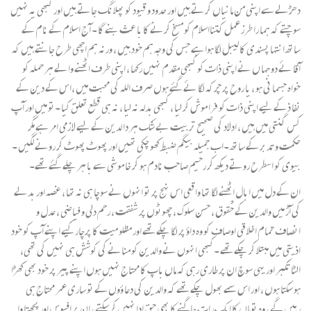
دھڑلے سے اپنی من مانیاں کرتے ہیں اور حدود و قیود کو پھلا نگ جاتے ہیں اور کبھی یہ نہیں
سوچتے کہ ہما را طرز عمل کتنااسلام کو مسخ کرنے کا با عث بنے گا ۔ آج اسلام کے نام کے
ساتھ انتہا پسندی کا لیبل لگا ہوا ہے جس کی وجہ ہم خود ہیں ، ورنہ ہم اچھی طرح جانتے ہیں کہ
آقا ئے دو جہا ں نے اپنی ذات کو کبھی مقدم نہیں رکھا ، اپنی طرف اٹھنے والے ہر حملہ کو
خواہ جسما نی ہو ، یا روح پر چرکہ لگا ئے گئے ہوں صرف اللہ کی محبت میں ،اس کے دین کے
نفا ذ کے لیے اپنی ذات کو فرا موش کر لیا ، کبھی بدلہ نہ لیا ، نہ ہی قطع تعلق کیا ۔تو میں اور آپ
کس گنتی میں ہیں ، ادلاد کی صحیح تربیت بے شک ہر دا لدین کے لیے لا زمی امر ہے مگر
حکمت و تدبر کے ساتھ ۔اب جمیلہ بیگم ضبط کھو چکی تھیں اور پھوٹ پھوٹ کر رونے لگیں ۔
بیوی کو اسطرح روتے دیکھ کر رحیم صاحب نادم ہو کر خا موشی سے با ہر چلے گئے تھے۔
ان کے دل میں ابال اٹھنے لگا تھا واقعی اس نہج پر تو انہوں نے سوچا ہی نہ تھا ، غصہ اور بدلے
کی آڑ میں والدین کے حْقوق ، حسن سلوک ، چھوٹوں پر شفقت ، رحم دلی و فیاضی ، عدل و
انصاف تمام اخلا قی اوصاف کو وہ داؤ پر لگا چکے تھے اور مظلو میت کا پرچار کیے اپنے آپ کو خود
اذیتی میں مبتلا کر چکے تھے ۔کبھی انہوں نے والدین کو منانے کی کوشش ہی نہیں کی تھی،
الٹا تکبر اور یہی سوچ ان پر طاری رہی کہ ماں باپ کا محتاج نہیں ہوں اپنے پیر پر خود بھی کھڑا
ہو سکتا ہوں ، اور اس سمے بھول چکے تھے کہ والدین کی دعا ؤوں کے تو ساری عمر محتاج ہی
رہیں گے ، وہ توماں کا ایک رات جاگنے کا بھی حق ادا نہیں کر سکتے ، ان پر افسوس اور پچھتا وا