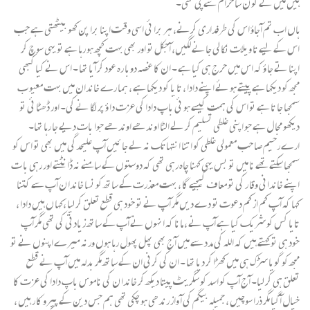
ہیں میں نے کو ن سا حرام شے پی تھی۔
ہاں اب تم آجاؤ اس کی طرفداری کرنے، ہر برا ئی اسی وقت اپنا برا پن کھو بیٹھتی ہے جب
اس کے لیے تا ویلات نکا لی جانے لگیں، آجکل تو اور بھی بہت کچھ ہو رہا ہے تو یہی سوچ کر
اپنا تے جا ؤ کہ اس میں حرج ہی کیا ہے ۔ ان کا غصہ دوبا رہ عود کر آیا تھا ۔ اس نے کیا کبھی
مجھ کو دیکھا ہے پیتے ہو ئے اپنے دادا ، تا یا کو دیکھا ہے ، ہما رے خاندان میں بہت معیو ب
سمجھا جا تا ہے تو اس کی ہمت کیسے ہو ئی باپ دادا کی عزت دا ؤ پر لگا نے کی۔ اور ڈھٹا ئی تو
دیکھو مجا ل ہے جو اپنی غلطی تسلیم کر لے الٹا اوندھے اوندھے جوا بات دیے جا رہا تھا۔
ارے رحیم صا حب معمولی غلطی کو اتنا انتہا تک نہ لے جا ئیں آپ علیحدگی میں بھی تو اس کو
سمجھا سکتے تھے نا میں تو بس یہی کہنا چاہ رہی تھی کہ دوستوں کے سامنے نہ ڈا نٹتے اور رہی با ت
اپنے خاندانی وقا ر کی تو معا ف کیجیے گا ، بہت معذرت کے ساتھ کو نسا خاندا ن آپ سے کتنا
کہا کہ آپ کم از کم دعوت تو دے دیں مگر آپ نے تو خود ہی قطع تعلق کر لیا ،کہا ں ہیں دادا ،
تایا کس کو شریک کیا ہے آپ نے ، مانا کہ انہوں نے آپ کے ساتھ زیادتی کی تھی مگر آپ
خود ہی تو کہتے ہیں کہ اللہ کی مدد سے میں آج بھی پھل پھول رہا ہوں ورنہ میرے اپنوں نے تو
مجھ کو گویا سڑک ہی میں کھڑا کر دیا تھا ۔ ان کی کرنی ان کے ساتھ مگر بدلہ میں آپ نے قطع
تعلق ہی کر لیا۔ آج آپ کو اسد کو سگریٹ پیتا دیکھ کر خاندا ن کی ناموس باپ دادا کی عزت کا
خیال آگیا مگر ذرا سوچیں ، جمیلہ بیگم کی آ واز رندھی ہو چکی تھی ہم جس دین کے پیرو کا ر ہیں ،