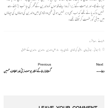
چھانے لگا۔ اور ندامت کے زیر اثر وہ اپنے قدموں کو والدین کے گھر کی جانب بڑھنے سے
نہیں روک پائے تھے کہ اب بھی دیر نہیں ہوئی تھی وہ شادی میں والدین کی دعاؤں کی چھاؤں
میں بیٹی کو رخصت کر سکتے تھے۔
افسانے
,
معاشرہ
بڑا بھائی
,
بھائی جان
,
بیٹی کی شادی
,
شادی بیاہ
,
ناراض والدین
,
والدین
,
والدین کے حقوق
Previous
Next
دعا۔۔۔
گستاخانہ خاکے: ملالہ یوسف زئی اور الطاف حسین