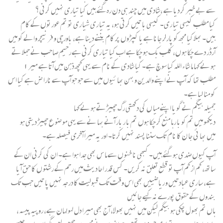
سے بے خبر کر دیا ہے ،شادی میں چند ہی دن رہ گئے ہیں کیا تیاری نہیں کرنی؟
کیا مطلب کیسی تیا ری۔ کیسی با تیں کرتی ہو، یہ تیا ری شیا ری تو تم عورتوں کے کام
ہیں۔ بھلا کیا مجھ کو پارلر جانا ہے یا کپڑوں پر کام بننے دینا ہے، باورچی و فر نیچر والے کو میں
آرڈر دے چکا ہو ں، کلب بک ہو چکا ہے اب کیا تیا ری کرنی ہے رحیم صاحب نے جھلا تے
ہو ئے کہا ما شا ء اللہ کیا سوچ ہے۔ کیا شادی کے نام سے یہی کچھ ذہن میں آتا ہے میر۱
مطلب تھا کہ آپ نے اپنے والدین و بہن بھا ئیوں میں سے جو جو آپ سے نارا ض ہے کیا اس
کو منا لیا ہے۔
جمیلہ بیگم نے گو یا اپنے میا ں کی دکھتی رگ چھیڑتے ہو ئے کہا
دیکھو میں تم کو با رہا منع کر چکا ہوں تم با ر بار آنے بہا نے سے یہی مو ضو ع چھیڑ دیتی ہو
میں بھا ئی جا ن کا نام تک سننا پسند نہیں کرتا۔ اور یہ میرا آخری فیصلہ ہے۔
آپ کیوں ضدی ہو گئے ہیں۔ کبھی نا خنو ں سے ما س بھی جدا ہوا ہے۔ ان کی کرنی ان کے
ساتھ، کم از کم آپ تو قطع تعلق نہ کریں۔ کس قدر احا دیث میں رحم کے رشتو ں کا حق آ یا
ہے، سا ری عبادتیں و ریاضییں بھی اس وقت تک قبولیت کا درجہ نہیں پا تیں جب تک
بندوں کے حقوق پورے نہ کیے جائیں
ہاں تم بھو ل چکی ہو بیگم لیکن میں نہیں بھولا، آج بھی میرا دل لہو لہان ہے، روپیہ پیسہ ،