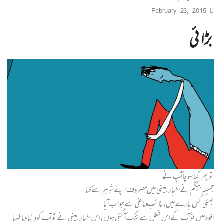
February 23, 2015
بڑائی
تو پھر کیا سو چا آپ نے
جمیلہ بیگم نے اخبا ر بینی میں مصروف اپنے شو ہر سے کہا
بھئی کس با رے میں، غائب دما غی سے جوا ب آیا
افوہ میں تو آپ کے اس شغل سے تنگ آ گئی ہو ں ،اس اخبا ر بینی نے تو آپ کو دنیا و ما فیہا