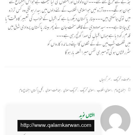
جذبے سے خرچ کئے گئے۔۔۔ ان ولولوں اور امنگوں کی کیا قیمت ہے جو اس اجتماع سے
جوان ہونگے۔۔۔ وہ آرزوئیں جو اسلامی انقلاب کے لئے دلوں میں بیدار ہونگی وہ کس ترازو
میں تولی جاسکتی ہیں۔۔۔ مینار پاکستان دیکھ رہا ہے کہ اقبال کے خواب کی تعبیر کا وقت آ یا
ہی چاہتا ہے۔۔۔ سید مودودی کے قافلہ سخت جان نے پھر مینار پاکستان پروادی شوق میں
قدم رکھ دیا ہے جہاں اقبال کی صدا گونج رہی ہے۔۔۔
میں ظلمت شب میں لے کے نکلوں گا اپنے درماندہ کارواں کو
شرر فشاں ہوگی آہ میری نفس میرا شعلہ بار ہوگا
دعوت و تحریک
,
سرگرمیاں
اجتماع عام
,
اسلامی انقلاب
,
اسلامی تحریک
,
تحریک اسلامی
,
جماعت اسلامی
,
کُل پاکستان اجتماع عام
افشاں نوید
http://www.qalamkarwan.com