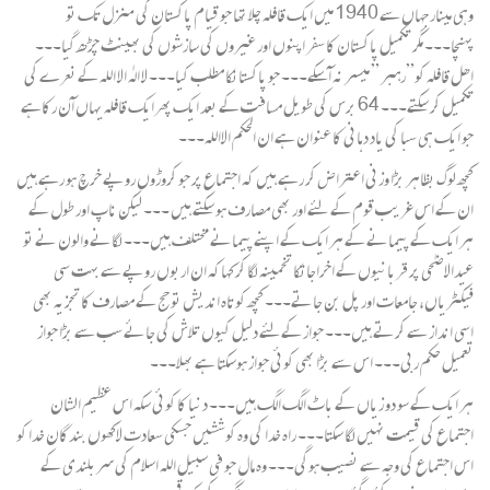
وہی مینار جہاں سے 1940 میں ایک قافلہ چلا تھا جو قیام پاکستان کی منزل تک تو
پہنچا۔۔۔ مگر تکمیل پاکستان کا سفر اپنوں اور غیروں کی سازشوں کی بھینٹ چڑھ گیا۔۔۔
اھل قافلہ کو”رہبر ” میسر نہ آسکے۔۔۔ جو پاکستانکا مطلب کیا۔۔۔ لا الہٰ الا اللہ کے نعرے کی
تکمیل کر سکتے۔۔۔ 64 برس کی طویل مسافت کے بعد ایک پھرایک قافلہ یہاں آن رکاہے
جو ایک ہی سبا کی یاد دہانی کا عنوان ہے ان الحکم الااللہ۔۔۔
کچھ لوگ بظاہر بڑا وزنی اعتراض کر رہے ہیں کہ اجتماع پر جو کروڑوں روپے خرچ ہو رہے ہیں
ان کے اس غریب قوم کے لئے اور بھی مصارف ہو سکتے ہیں ۔۔۔ لیکن ناپ اور طول کے
ہر ایک کے پیمانے کے ہر ایک کے اپنے پیمانے مختلف ہیں۔۔۔ لگانے والون نے تو
عیدالاضحٰی پر قربانیوں کے اخراجاتکا تخمینہ لگا کر کہاکہ ان اربوں روپے سے بہت سی
فیکٹریاں، جامعات اور پل بن جاتے۔۔۔ کچھ کوتاہ اندیش تو حج کے مصارف کا تجزیہ بھی
اسی انداز سے کرتے ہیں۔۔۔ جواز کےلئے دلیل کیوں تلاش کی جائے سب سے بڑا جواز
تعمیل حکم ربی۔۔۔ اس سے بڑا بھی کوئی جواز ہوسکتا ہے بھلا۔۔۔
ہر ایک کے سو دو زیاں کے باٹ الگ الگ ہیں۔۔۔ دنیا کا کوئی سکہ اس عظیم الشان
اجتماع کی قیمت نہیں لگا سکتا۔۔۔ راہ خدا کی وہ کوششیں جسکی سعادت لاکھوں بندگان خدا کو
اس اجتماع کی وجہ سے نصیب ہوگی۔۔۔ وہ مال جو فی سبیل اللہ اسلام کی سربلندی کے