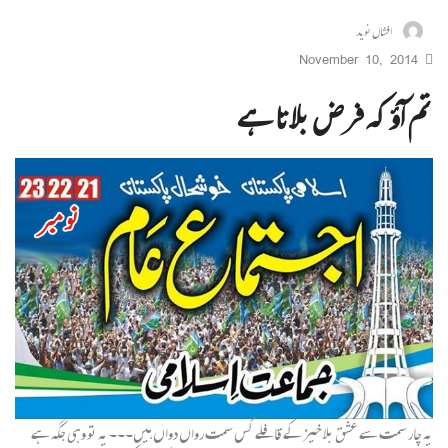
افشاں نوید
November 10, 2014
تم آؤ کہ فرض بلاتا ہے
یہ چار سمت سے عشق بلا خیز کے قافلے کس سمت رواں دواں ہیں۔۔۔ یہ تو وہی جگہ ہے