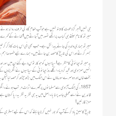
جی نہیں! ہر گز دعوت کا مینو نہیں ہے جو آپ طعام گاہ کی طرف روانہ ہون
میرٹھ کا نام سنتے ہی کباب پراٹھے تصور میں آ جاتے ہیں! کھانے کے کمرے سے
میرٹھ ہماری والدہ کی جائے پیدائش ہے۔ جب بھی امّی اس بات کا ذکر کر تیں اب
بسر کرتے اور اس کی تاریخ کا حصہ بن جا تے ہیں۔ ہمارے لیے خصو صا اہم ہے کہ 1857 ء کی جنگ آزادی جو دراصل تحریک پا کستان کا آ غاز تھی۔ ذرا چھٹی کلاس میں تاریخ کا س
انہیں سزا دی اور قید کر دیا۔ اگلے روز چھائونی کے سپاہیوں نے انگریزوں کے 
بخت خاں اور دوسرے سورماؤں نے اس جنگ میں بڑھ چڑھ کر حصہ لیا لیکن بد قس
1857ء کی جنگ آ زادی سے مسلمانوں پر گہرے اثرات مرتب ہوئے۔ انگریز
قائدین نے اسے عملی جامہ پہنا یا۔ اصل میں یہ ہی نظریہ نظر یہ ء پا کستا
معزز قارئین!
تاریخ کا سبق یاد کر کے آپ کو بور نہیں کرنا چاہتے کہ اس کے لیے ہسٹری کے ٹ