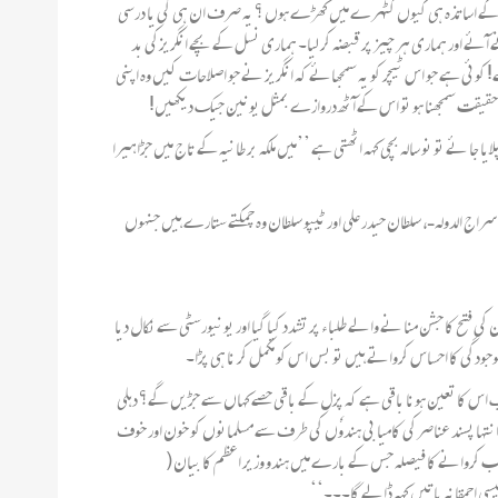
 تاریخ کے اساتذہ ہی کیوں کٹہرے میں کھڑے ہوں ؟ یہ صرف ان ہی کی یا درسی
ٓئے اور ہماری ہر چیز پر قبضہ کر لیا۔ ہماری نسل کے بچے انگریزکی بد
کوئی ہے جو اس ٹیچر کو یہ سمجھائے کہ انگریز نے جو اصلاحات کیں وہ اپنی
کی حقیقت سمجھنا ہو تو اس کے آ ٹھ دروازے بمثل یونین جیک دیکھیں!
ے تو نو سالہ بچی کہہ اٹھتی ہے ’’میں ملکہ بر طانیہ کے تاج میں جڑا ہیرا
 کچھ کم پر آشوب نہیں ہے۔ نواب سراج الدولہ ـ، سلطان حیدر علی اور ٹیپو سلطان وہ چمکتے ستارے ہیں جنہوں
ح کا جشن منا نے والے طلبا ء پر تشدد کیا گیا اور یونیورسٹی سے نکال دیا
موجودگی کا احساس کرواتے ہیں تو بس اس کو مکمل کر نا ہی پڑا۔
 اب اس کا تعین ہونا باقی ہے کہ پزل کے باقی حصے کہاں سے جڑیں گے؟ دہلی
ا پسند عناصرکی کامیا بی ہندوٗں کی طرف سے مسلمانوں کو خون اور خوف
تخب کروانے کا فیصلہ جس کے بارے میں ہندو وزیر اعظم کا بیان (