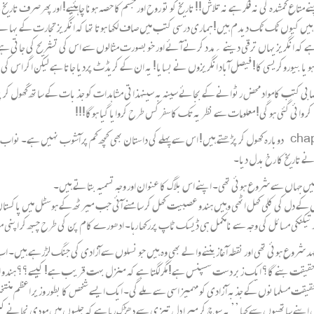
پنے متاع گمشدہ کی نہ فکر ہے نہ تلاش!! تاریخ کو تو روح اور جسم کا حصہ ہونا چاہئیے! اور پھرصرف
تے ہیں کیوں ٹک ٹک دیدم ہیں!ہماری درسی کتب میں صاف لکھا ہوتا تھا کہ انگریز تجارت کے بہانے ا
 کہ انگریز یہاں ترقی دینے ؍ مدد کرنے آ ئے اور خوبصورت مثالوں سے اس کی تشریح کی جاتی ہے! 
 یا بیوروکریسی کا! فیصل آباد انگریزوں نے بسایا! یہ ان کے کریڈٹ پردیا جاتا ہے لیکن اگر اس 
تب کامواد محض رٹوانے کے بجائے سینہ بہ سینہذاتی مشاہدات کو جذ بات کے ساتھ گھول کر پلایا جا ئ
ہوسکتا ہے کہ آپ کو میری تحریر مبہم لگ رہی ہو! چلیں جنگ آ زادی کا chapter دوبارہ کھول کر پڑھتے ہیں! اس سے پہلے کی داستان بھی
نے تاریخ کا رخ بدل دیا۔
یں جہاں سے شروع ہوئی تھی۔ اپنے اس بلاگ کا عنوان اور وجہ تسمیہ بتاتے ہیں۔
ے دل کی کلی کھل اٹھی وہیں ہندو عصبیت کھل کر سامنے آئی جب میرٹھ کے ہوسٹل میں پاکستان کی فت
ر کچھ تیکنکی مسائل کی وجہ سے نامکمل ہی ڈیسک ٹاپ پررکھا رہا۔ ادھورے کام پن کی طرح چبھ کر اپنی 
ہد شروع ہوئی تھی اور نقطہ آ غازبننے والے بھی وہ ہیں جو نسلوں سے آزادی کی جنگ لڑرہے ہیں۔
حقیقت بنے گا؟ ایک زبر دست سسپنس ہے! مگر لگتا ہے کہ منزل بہت قریب ہے! کیسے؟؟ ہندو انتہ
رحقیقت مسلمانوں کے جذبہ آ زادی کو مہمیز اسی سے ملے گی۔ ایک ایسے شخص کا بطور وزیر اعظم من