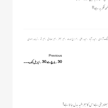
حہ فکریہ ہے!!
نگ آزادی
,
حیدر آباد
,
حیدر علی
,
سراج الدولہ
,
میر جعفر
,
میر صادق
,
میرٹھ
,
نریندر مودی
Previous
30؍مارچ سے 30؍اپریل تک۔۔۔
 بھلادیتی ہے اس کا جغرافیہ بدل جاتا ہے!