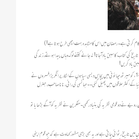
 کام کر تی ہے۔ رمضان میں اس کا مشاہدہ بہت اچھی طرح ہوتا ہے! )
یخ کی کتاب کا سبق یاد آ جاتا! نہ جانے کتنے لوگ وہاں پیدا ہوتے، زندگی
یہ میرٹھ چھائونی کامنظر ہے! سپاہیوں کو جو کارتوس دیے گئے ان میں سور اور گائے کی چر بی شامل ہے! سپاہیوں کے اعتراض کو حقارت سے ٹھکرا دیا جا تا ہے۔ 9 ؍ مئی 1857ء کو میرٹھ چھائونی میں پچاس دیسی سپاہوں کے انکار پر انگریز افسروں نے
ایشیا کے اکثر علاقوں میں پھیل گئی۔۔ جھانسی کی رانی، نانا صاحب، جنرل
یے نے دو قومی نظریہ کی بنیاد رکھی۔ مفکرین نے نظریہ کو آ گے بڑ ھا یا تو
 میں تاریخ رٹوائی جاتی ہے اور یہ بھی بڑی مشہور کہاوت ہے کہ جو قوم اپنی