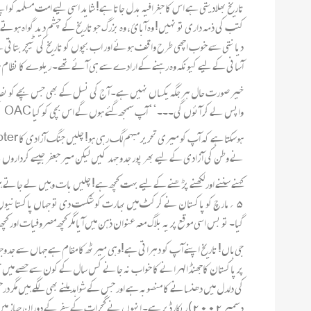
تاریخ بھلادیتی ہے اس کا جغرافیہ بدل جاتا ہے! شاید اسی لیے امت مسلمہ کو ا
کتب کی ذمہ داری تو نہیں! وہ آبائ، وہ بزرگ جو تاریخ کے چشم دید گواہ ہو
دیانتی سے خوب اچھی طرح واقف ہوئے اور اب بچوں کو تاریخ کی ٹیچر بتاتی ہے
آسانی کے لیے کیونکہ وہ رہنے کے ارادے سے ہی آ ئے تھے۔ ریلوے کا نظام ہو
خیر صورت حال ہر جگہ یکساں نہیں ہے۔ آ ج کی نسل کے بھی جس بچے کو نصابی ک
واپس لے کر آ ئوں گی۔۔۔‘‘ آپ سمجھ گئے ہوں گے اس بچی کو کیا OAC کر وائی گئی ہو گی! معلومات سے نظر یہ تک کاسفرکس طرح کروایا گیا ہوگا!!!
نے وطن کی آ زادی کے لیے بھر پور جدو جہد کیں لیکن میر جعفر جیسے کرداروں 
کہنے سننے اور لکھنے پڑ ھنے کے لیے بہت کچھ ہے! چلیں بات وہیں لے جاتے ہ
۵؍ مارچ کو پاکستان نے کر کٹ میں بھارت کو شکست دی تو جہاں پاکستانیوں ک
گیا۔ تو بس اسی موقع پر یہ بلاگ معہ عنوان ذہن میں آ یا مگر کچھ مصروفیات او
جی ہاں! تاریخ اپنے آ پ کو دہراتی ہے!وہی میرٹھ کا مقام ہے جہاں سے جدوج
پر پاکستان کاجھنڈا لہرانے کا خواب نہ جانے کس سال کے کون سے حصے میں 
کی دلدل میں دھنسانے کا منصوبہ ہے اور جس کے شواہد ملنے بھی لگے ہیں مگر د
دسمبر۲۰۰۲) ریکارڈپر ہے۔ انہوں نے گجرات کے سفر کے دوران جہاز میں اپنے ساتھیوں سے کہا ’’ یہ سوچ کر میرا دل تیزی سے دھڑک رہا ہے کہ جلسوں میں مودی نجانے کیسی احمقانہ باتیں کہہ ڈالے گا۔۔۔‘‘