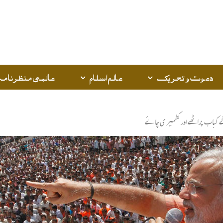
دعوت و تحریک
عالم اسلام
عالمی منظرنامہ
 کباب پراٹھے اورکشمیر ی چائے