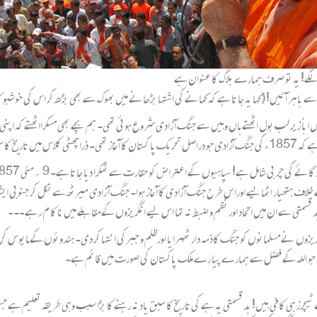
ے لگے! یہ تو صرف ہمارے بلاگ کا عنوان ہے
 باہر آ ئیں! (کہا یہ جا تا ہے کہ کھانے کی اشتہا بڑھانے میں بھوک سے بھی بڑھ کر اس کی خوشبو
اّ زیر لب بول اٹھتے ہاں وہیں سے جنگ آ زادی شروع ہوئی تھی۔ ہم بچے بھی مسکرااٹھتے کہ اپنی تار
بق یاد کریں!
خلاف ہتھیار اٹھا لیے اوراس طرح جنگ آ زادی کا آ غاز ہوا۔ جنگ آ زادی میرٹھ سے نکل کر جنوبی 
متی سے ان میں اتحاد اور نظم و ضبط نہ تھا اس لیے انگریزوں کے مقابلے میں نا کا م رہے۔۔۔
وں نے مسلمانوں کو جنگ کاذمہ دار ٹھہرایا اورظلم و جبرکی انتہا کر دی۔ ہندوئوں کے مایوس کن رو
ن ہے جو اللہ کے فضل سے ہمارے پیا رے ملک پاکستان کی صورت میں قائم ہے۔
یچرز ہی کافی ہیں! بد قسمتی یہ ہے کی تاریخ کا سبق یاد نہ رہنے کا بڑا سبب وہی طریقہ تعلیم ہے جس