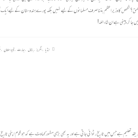
سے احمق؟ شخص کا وزیر اعظم بننا صرف مسلمانوں کے لیے نہیں بلکہ پورے ہندوستان کے لیے ایک لم
جا کر پینی ہے ان شاء اللہ!
انڈیا
,
انگریز
,
بنگال
,
بھارت
,
ٹیپو سلطان
,
ج
طریقہ تعلیم ہے جس میں تاریخ رٹوائی جاتی ہے اور یہ بھی بڑی مشہور کہاوت ہے کہ جو قوم اپنی تاریخ