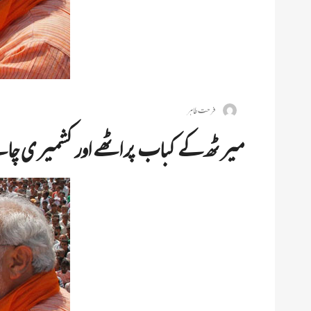
فرحت طاہر
میرٹھ کے کباب پراٹھے اورکشمیر ی چا