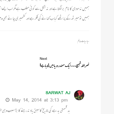
ہمیں نہ مودی کا نام برا لگتا ہے اور نہ شکل سے کوئی مطلب ہے مگر ا ب ای
ہمیں تو میرٹھ کے پراٹھے کبا ب کھانے کی فکر ہے اور کشمیری چائے بھی وہیں 
سیاسیات عالم
Next
نصراللہ شجیع۔۔۔ ایک سمندر دریا میں ڈوبا ہے!
SARWAT AJ
May 14, 2014 at 3:13 pm
بد قسمتی یہ ہے کی تاریخ کا سبق یاد نہ رہنے کا بڑا سبب وہی 