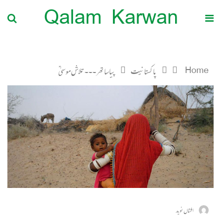
Qalam Karwan
Home
پاکستانیت
پیاساتھر۔۔۔ تلاش موسیٰ ؑ
افشاں نوید