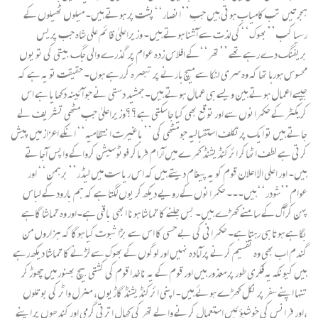
ہجرتیں تب کامیاب ہوتی ہیں جب’’انصار‘‘پشت پر ہوتے ہیں۔ میلوں ٹھیلوں کے
رسیا کب ’’بھوک‘‘کی لذت سے آشنا ہوتے ہیں۔ وزیراعلیٰ قائم علی شاہ جب پریس
بریفنگ دے رہے تھے ’’تھر‘‘کے افلاس زدہ عوام پر گذرے والی جگ بیتی کی تو یوں
محسوس ہورہا تھا کہ وہ سری لنکا سے میچ ہارنے پر تبصرہ کررہے ہوں۔ حقیقت تو یہ ہے کہ
جیسے اعمال ہوتے ہین ویسے ہی عمال ہوتے ہیں۔ جمشید دستی نے جو آئینہ دکھایا ہے اس
کریکٹر کے حکمرانوں سے اور توقع بھی کیا جاسکتی ہے؟؟وزیراعلیٰ جب مٹھی تشریف لے
جاتے ہیں تو ایک پرتکلف استقبالیہ جو مٹھی کی ’’باغیرت انتظامیہ‘‘ انکے اعزاز میں پیش
کرتی ہے لطف اٹھاکر ائرکنڈیشنڈ کمرے میں آرام فرماکر فوٹوسیشن کرواکے واپس آجاتے
ہیں۔ اور اعلی الا اعلان قوم کو یہ پیغام دیتے ہیں کہ اس ریاست میں لیڈر’’برہمن‘‘ اور
عوام ’’شودر‘‘ہیں۔۔۔ حکمرانوں کے رویے دیکھ کر یوں لگتا ہے کہ ہم بارود کے لباس
پہن کر آگ کے سامنے کھڑے ہیں۔ بس جلنے کا تماشا ہونا ابھی باقی ہے۔اور وہ تماشا گاہے
بگاہے ہوتا ہی رہتا ہے۔ حکمرانی کی بے حسی کا اس سے بڑا ثبوت کیا ہوگا کہ ہزاروں من
گندم اب بھی وہ تقسیم کرنے پر آمادہ نہیں اور لوگوں کے بھوک سے لڑنے کا تماشا دیکھ رہے
ہیں کیونکہ یہ فکری طور پر معذور ہیں اور قوم کے یہ ناخدا قوم کی کشتی بیچ بھنور میں چھوڑ کر
تنہا اپنے سفر پر نکل کھڑے ہوئے ہیں۔ اپنی ائرکنڈیشنڈ گاڑیوں، منرل واٹر کی بوتلوں
،اور فرانس کی خوشبؤئیں استعمال کرنے والے تھر کی کھال اترتی گرمی اور کندھوں پر اپنے