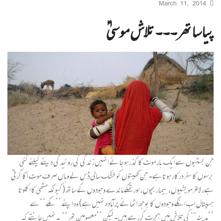
March 11, 2014
پیاساتھر۔۔۔ تلاش موسیٰ ؑ
جن بستیوں سے ایک بار موت کا گذرہوجائے انہیں زندگی کی روئیدگی دینے کیلئے کئی
برسوں کا سفردرکار ہوتا ہے۔ جن کھیتوں کو خشک سالی ڈس لے وہاں صرف موت اگا کرتی
ہے، لاغرمویشیوں، بیمار بچوں، اور تھکے ماندے وجودوں کے ساتھ (کیونکہ مٹھی کا اکلوتا
ہسپتال اب انکے وجودوں کا بوجھ اٹھانے پر آمادہ نہیں ہے) وہ اپنے ’’مکے ‘‘سے
’’مدینہ‘‘ کی تلاش میں ہجرت کررہے ہیں۔ لیکن ’’معصومین تھر‘‘ یہ نہیں جانتے کہ