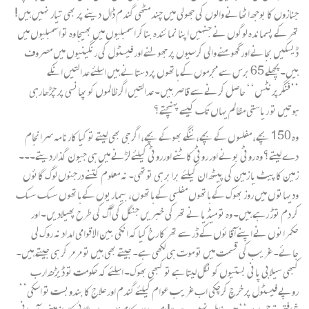
جنازوں کا بوجھ اٹھانے والوں کی جھولی میں چند مٹھی گندم ڈال دینے پر بھی تیار نہیں ہیں!
تھر کے پسماندہ لوگوں نے جنہیں اپنا نمائندہ بناکر اسمبلیوں میں بھیجا وہ تو اسمبلیوں میں
ڈیسکیں بجانے اور گھومنے والی کرسیوں پر جھولنے اور فیسٹول کی رنگینیوں میں مصروف
ہیں۔پچھلے 65 برس سے مجرموں کے ہاتھوں پر دستانے ہیں اسلئے عدالتیں انکے
’’فنگرپرنٹس‘‘ حاصل کرنے سے قاصر ہیں۔ عدالتیں اگر ظالموں کو پھانسی پر چڑھارہی
ہوتیں تو ریاستی مظالم یہاں تک کیسے پہنچتے؟
وہ 150 بچے، مفلسوں کے بچے، ننگے بھوکے بچے، اگر جی بھی لیتے تو کیا کارنامہ سرانجام
دے لیتے؟ وہ روٹی بونے اور روٹی کاٹنے اورروٹی کیلئے لڑنے میں ہی جیون گذاردیتے۔۔۔
زمین کا پیٹ یا زمین کی پیٹھ ان کیلئے برابر ہی توتھی۔ نہ معلوم کتنے درجنوں لوگ گائوں
ودیہاتوں میں روز بھوک کے ہاتھوں مفلسی کے ہاتھوں، بیماریوں کے ہاتھوں سسک سسک
کر دم توڑ رہے ہیں۔ وہ تو میڈیا نے تھر کی خبریں جنگل کی آگ کی طرح پھیلادیں۔ اور
حکمرانوں نے اپنے آقائوں کے ڈر سے تھر کا رخ کیا کہ انکی بین الاقوامی امداد نہ روک لی
جائے۔ غریب کی قسمت میں تو موت ہی لکھی ہے۔ جیتے بھی ہیں تو مرمر کر ہی جیتے ہیں۔
کبھی سیلابی پانی بستیوں کو نگل لیتا ہے تو کبھی بھوک۔ اسلئے کہ حکومت تو ڈیڑھ ارب
روپے فیسٹول پر خرچ کرچکی اب غریب عوام کیلئے گندم اور علاج کا بندوبست تو اسکی’’