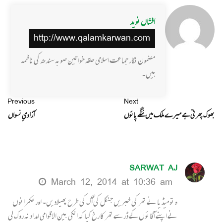
افشاں نوید
http://www.qalamkarwan.com
مضمون نگار جماعت اسلامی حلقہ خواتین صوبہ سندھ کی ناظمہ
ہیں۔
Previous
Next
بھوک پھرتی ہے میرے ملک میں ننگے پائوں
آزادیِ نسواں
SARWAT AJ
March 12, 2014 at 10:36 am
ہ تو میڈیا نے تھر کی خبریں جنگل کی آگ کی طرح پھیلادیں۔ اور حکمرانوں
نے اپنے آقائوں کے ڈر سے تھر کا رخ کیا کہ انکی بین الاقوامی امداد نہ روک لی