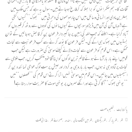
ثقافتی ترجیحات‘‘ میں شامل نہیں ہے نا! امن وامان کا مسئلہ ہو یا مہنگائی کا یا زمینی، آسمانی
آفات کا۔ ہم حکمرانوں کو برا بھلا کہ کرفارغ ہوجاتے ہیں۔ سوال یہ ہے کہ جس ملک میں
بہترین مادی اور انسانی وسائل ہیں اس چارموسموں کی دھرتی میں ’’بھوک‘‘ کیوں اگتی
ہے؟ وہاں آن کی آن میں ڈیڑھ سو بچوں نے کیوں مائوں کی گودوں سے روٹھ کر قبروں کو
آباد کرلیا ہے۔ اسلئے کہ جب اللہ کی زمین پر جاگیردارفرعون بن کر قابض ہوجائیں گے تو ان
بستیوں میں بھوک ہی اگے گی۔ لیکن فرعون کا نوحہ کرنے سے کب فرعونیت سے نجات
ممکن ہے۔ اس قوم کو فرعون سے نجات دلانے کیلئے موسیٰ ؑ کی ضرورت ہے لیکن جب
قومیں اپنے بار بار آزمائے ہوئے ظالم ترین لوگوں کو اپنا آقا خود منتخب کریں، جب غلامی سے
نجات پر آمادہ ہی نہ ہوں، جب بار بار وہی بدکردار اور عیش پرست لوگ عوامی نمائندہ بن کر
اسیمبلیوں میں جائیں۔ اس قوم میں موسیٰ ؑ نہیں اتراکرتے اس قوم کی ’’فصلوں‘‘میں
’’یونہی بھوک‘‘ اُگا کرتی ہے اور انکے سروں پر یونہی موت کا عفریت سوار رہتا ہے!
پاکستانیت
,
تعلیم و صحت
تھر
,
تھر پارکر
,
تھر ریگستان
,
تھر میں خشک سالی
,
سندھ
,
صحرائے تھر
,
غذائی قلت