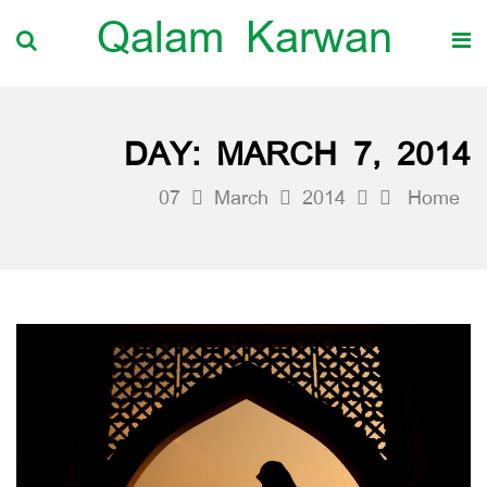
Qalam Karwan
DAY:
MARCH 7, 2014
07
March
2014
Home