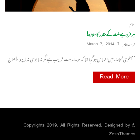
اسلام
ہر فرد ہے ملت کے مقدر کا ستارہ!
فرحت طاہر
March 7, 2014
’’آ خری لمحات میں احساس ہو گیا تھا کہ موت بہت قریب ہے مگر نہ مایوسی نہ لا پرواہ! علاج
Read More
© Copyrights 2019. All Rights Reserved. Designed by
ZozoThemes