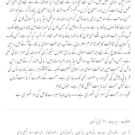
سزائیں سنائی گئیں ہیں۔اس لیے کچھ دیر کے لیے ہی دنیا کو دکھانے کے لیے ہی سہی اس
عمل کی مذمت کریں اور احتجاج کریں۔ کم از کم وہ طبقہ تو اپنا احتجاج ریکارڈ کرائے جو منور
حسن صاحب کے منہ میں اپنی بات ڈال کر اخبارات اور سوشل میڈیا پر پاکستانی فوج کی
حمایت کا ڈھول پیٹتا رہا ہے، وہ یہ تو سوچیں کہ جس فوج کی حمایت میں چند دن پہلے تک
آپ لوگ رطب اللسان تھے اسی فوج کا ساتھ دینے پر ملا عبدالقادر کو شہید کیا گیا ہے،جس ملک
پاکستان کی مخالفت کا جھوٹا الزام ستر سال سے آپ جماعت اسلامی پر لگاتے آئے ہیں ، اسی
ملک کے دفاع کے لیے جماعت اسلامی کے سابق جنرل سیکرٹری کو موت کی سزا سنائی گئی
ہے۔ جس وطن کی محبت کا آ پ سوشل میڈیا اوراخبارات میں زبانی اظہار کرتے ہیں ، اس
وطن کی محبت میں جماعت اسلامی اور اسلامی جمعیت طلبہ نے 20ہزار سے زیادہ جانوں کی
قربانی پیش کی تھی اور یہ سلسلہ ابھی تک جاری ہے۔ محبت کے دعوے کرنا بہت آسان
ہے لیکن محبت نبھانا بہت مشکل کام ہے۔ بقول شاعر
تختۂ دار محبت کی سزا کی ٹھہری ہے۔۔۔ جان لینا میرے قاتل کی ادا ٹھہری ہے
اخلاقیات
,
سیاسیات
,
مشرقی پاکستان
البدر
,
بنگلہ دیش
,
بھارت
,
پاک فوج
,
پاکستان
,
پاکستانی فوج
,
سقوط ڈھاکہ
,
عبدالقادر مولا
,
مکتی باہنی