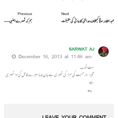
Previous
Next
عبد القادر مولاؒ کیخلاف عدالتی کاروائی کی حقیقت
ہم کہ ٹھہرے اجنبی۔۔۔
SARWAT AJ
December 16, 2013 at 11:46 am
بہت خُوب
تختۂ دار محبت کی سزا کی ٹھہری ہے جان لینا میرے قاتل کی ادا ٹھہری
ہے