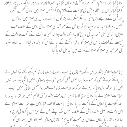
بنایا گیا، مولانا غلام اعظم، مولانا مطیع الرحمان نظامی، عبد القادر ملا اور دیگر کو ایک بار پھر گرفتار
کرلیا گیا اور ان پر بنگلہ دیش کی مخالفت کے الزام لگا کر انہیں سزائیں سنائی گئیں، کنگرو
کورٹس کے ذریعے اسّی اسّی اور ستّر ستّر سالہ بزرگوں کو نوّے سال کی سزائیں سنائیں
گئیں۔ مولانا عبد القادر شہید کو ٹربیونل نے عمر قید کی سزا سنائی ، اس کے خلاف جب
اپیل دائر کی گئی تو عدلیہ کی تاریخ کا یہ انوکھا واقعہ ہوا کہ کسی عدالت نے ماتحت عدالت کے
فیصلے کے خلاف یا اس کی سزا کو برقرار رکھنے کے بجائے اس کو بڑھا دیاگیا اور عبد القادر شہید
کی عمر قید کی سزا کو سزائے موت میں تبدیل کردیا گیا۔
جماعتِ اسلامی بنگلہ دیش کے رہنماؤں پر جب یہ مقدمات دوبارہ قائم کیے گئے تو انہوں نے
یہ جانتے ہوئے بھی کہ حسینہ واجد انہیں قتل کرنا چاہتی ہے ، معافی نہیں مانگی بلکہ عدالتوں
میں یہی موقف اپنایا کہ ہم نے جو کیا وہ درست تھا، جب البدر و الشمس بنائی گئیں، جب
جماعت اسلامی نے پاکستانی فوج کا ساتھ دیا اس وقت بنگلہ دیش قائم نہیں ہوا تھا اور یہ سارا
خطہ حکومت پاکستان کے ماتحت اور پاکستانی ریاست کا حصہ تھا ، اس لیے جماعتِ اسلامی نے
اس وقت دراصل بنگلہ دیش کے خلاف نہیں بلکہ اپنے وطن کے حق میں پاکستانی فوج کا
ساتھ دیا تھا۔پاکستان سے ان کی محبت کا یہ جرم ناقابل معافی ٹھہرا اور ان رہنماؤں کو