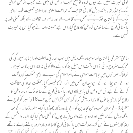
کوئی حیرت نہیں ہے کیوں کہ وہ تو شیخ مجیب الرحمن کی بیٹی ہے، مجیب الرحمن عوامی
لیگ کا لیڈر تھا، بنگلہ دیش کا بانی تھا جب کہ جماعت اسلامی اور اسلامی جمعیت طلبہ عوامی
لیگ کے پاکستان توڑنے کے عمل کے مخالف تھے اور نہ صرف مخالف تھے بلکہ عملی طور پر
پاکستانی فوج کے ساتھ مل کر وطن کا دفاع کیا، اس لیے حسینہ واجد نے جو کیا اس پر حیرت
نہیں ہے۔
سابق مشرقی پاکستان اور موجودہ بنگلہ دیش میں جب بھارتی مداخلت اور ایما پر علیحدگی کی
تحریک شروع ہوئی تو اس وقت اس سیلِ بلا کو روکنے والا کوئی نہ تھا، اس ہنگامہ خیز اور
خوفناک صورتحال میں جماعت اسلامی نے عالم اسلام کی سب سے بڑی مملکت کو دولخت
ہونے سے بچانے کے لیے میدان عمل میں اترنے کا فیصلہ کیا، مملکتِ خداد کی حفاظت
کرنے کے لیے تن من دھن کی بازی لگادی اور پاکستانی فوج کے ساتھ ملک کر مادرِ وطن کا
دفاع کیا، اپنی جانوں کا نذرانہ پیش کیا، گردنیں کٹوائیں لیکن جب 16دسمبر کو فوج نے
ہتھیار ڈالے تو ان محب وطن مجاہدین کو بے یارو مددگار چھوڑ دیا گیا۔ سقوط ڈھاکہ کے بعد
بنگلہ دیش کے مخالفین اور اردو بولنے والوں(بہاریوں) کا قتل عام کیا گیا، البدر و الشمس کے
رضاکارجنہوں نے اس کڑے وقت میں پاکستانی فوج کا ساتھ دیا وہ اردو بولنے والے نہ تھے
بلکہ محب وطن بنگالی تھے، ان کو بالخصوص نشانہ بنایا گیا، ان کو چن چن کر قتل کیا گیا، حتیٰ