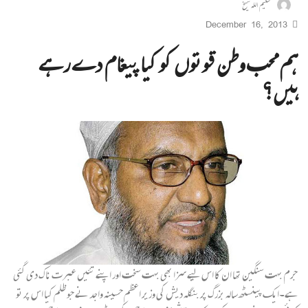
سلیم اللہ شیخ
December 16, 2013
ہم محب وطن قوتوں کو کیا پیغام دے رہے
ہیں؟
جرم بہت سنگین تھا ان کا اس لیے سزا بھی بہت سخت اور اپنے تئیں عبرت ناک دی گئی
ہے۔ایک پینسٹھ سالہ بزرگ پر بنگلہ دیش کی وزیر اعظم حسینہ واجد نے جو ظلم کیا اس پر تو