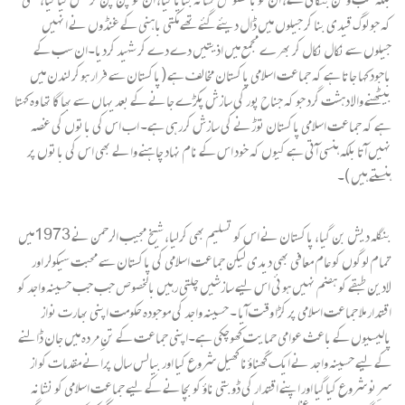
کہ جو لوگ قیدی بنا کر جیلوں میں ڈال دیئے گئے تھے مکتی باہنی کے غنڈوں نے انہیں
جیلوں سے نکال نکال کر بھرے مجمع میں اذیتیں دے دے کر شہید کردیا۔ان سب کے
باجود کہا جاتا ہے کہ جماعت اسلامی پاکستان مخالف ہے (پاکستان سے فرار ہوکر لندن میں
بیٹھنے والا دہشت گرد جو کہ جناح پور کی سازش پکڑے جانے کے بعد یہاں سے بھاگا تھا وہ کہتا
ہے کہ جماعت اسلامی پاکستان توڑنے کی سازش کررہی ہے۔ اب اس کی باتوں کی غصہ
نہیں آتا بلکہ ہنسی آتی ہے کیوں کہ خود اس کے نام نہاد چاہنے والے بھی اس کی باتوں پر
ہنستے ہیں )۔
بنگلہ دیش بن گیا، پاکستان نے اس کو تسلیم بھی کرلیا، شیخ مجیب الرحمن نے 1973میں
تمام لوگوں کو عام معافی بھی دیدی لیکن جماعت اسلامی کی پاکستان سے محبت سیکولر اور
لادین طبقے کو ہضم نہیں ہوئی اس لیے سازشیں چلتی رہیں بالخصوص جب جب حسینہ واجد کو
اقتدار ملا جماعت اسلامی پر کڑا وقت آیا ۔ حسینہ واجد کی موجودہ حکومت اپنی بھارت نواز
پالیسیوں کے باعث عوامی حمایت کھوچکی ہے۔اپنی جماعت کے تنِ مردہ میں جان ڈالنے
کے لیے حسینہ واجد نے ایک گھناؤنا کھیل شروع کیا اور بیالس سال پرانے مقدمات کو از
سرِنو شروع کیاگیا اور اپنے اقتدار کی ڈوبتی ناؤ کو بچانے کے لیے جماعت اسلامی کو نشانہ