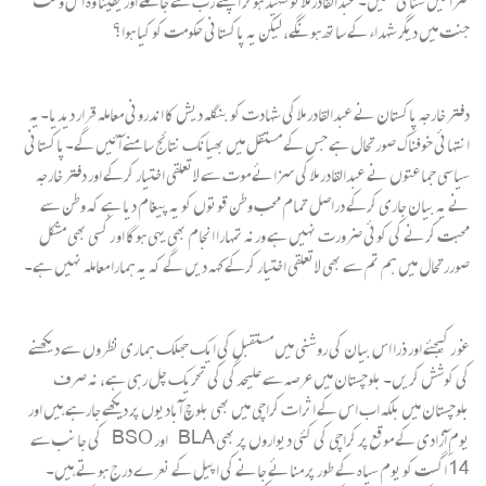
سزائیں سنائی گئیں۔ عبدالقادر ملا تو شہید ہوکر اپنے رب سے جاملے اور یقیناً وہ اس وقت
جنت میں دیگر شہداء کے ساتھ ہونگے، لیکن یہ پاکستانی حکومت کو کیا ہوا؟
دفتر خارجہ پاکستان نے عبدالقادر ملا کی شہادت کو بنگلہ دیش کا اندرونی معاملہ قرار دیدیا۔یہ
انتہائی خوفناک صورتحال ہے جس کے مستقل میں بھیانک نتائج سامنے آئیں گے۔پاکستانی
سیاسی جماعتوں نے عبدالقادر ملا کی سزائے موت سے لاتعلقی اختیار کرکے اور دفتر خارجہ
نے یہ بیان جاری کرکے دراصل تمام محب وطن قوتوں کو یہ پیغام دیا ہے کہ وطن سے
محبت کرنے کی کوئی ضرورت نہیں ہے ورنہ تمہارا انجام بھی یہی ہوگا او ر کسی بھی مشکل
صوررتحال میں ہم تم سے بھی لاتعلقی اختیار کرکے کہہ دیں گے کہ یہ ہمارا معاملہ نہیں ہے۔
غو ر کیجئے اور ذرا اس بیان کی روشنی میں مستقبل کی ایک جھلک ہماری نظروں سے دیکھنے
کی کوشش کریں۔ بلوچستان میں عرصہ سے علیحدگی کی تحریک چل رہی ہے، نہ صرف
بلوچستان میں بلکہ اب اس کے اثرات کراچی میں بھی بلوچ آبادیوں پر دیکھے جارہے ہیں اور
یومِ آزادی کے موقع پر کراچی کی کئی دیواروں پر بھی BLA اور BSO کی جانب سے
14 اگست کو یوم سیاہ کے طور پر منائے جانے کی اپیل کے نعرے درج ہوتے ہیں۔