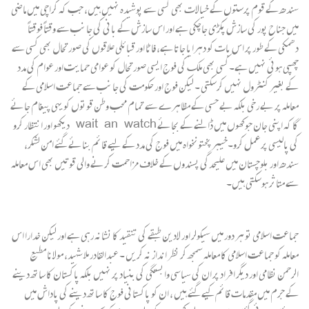
سندھ کے قوم پرستوں کے خیالات بھی کسی سے پوشیدہ نہیں ہیں، جب کہ کراچی میں ماضی
میں جناح پور کی سازش پکڑی جاچکی ہے اور اس سازش کے بانی کی جانب سے وقتاً فوقتاً
دھمکی کے طور پر اس بات کو دہرایا جاتا ہے، فاٹا اور قبائلی علاقوں کی صورتحال بھی کسی سے
چھپی ہوئی نہیں ہے۔کسی بھی ملک کی فوج ایسی صورتحال کو عوامی حمایت اور عوام کی مدد
کے بغیر کنٹرول نہیں کرسکتی ۔ لیکن فوج اور حکومت کی جانب سے جماعت اسلامی کے
معاملہ پر بے رخی بلکہ بے حسی کے مظاہرے سے تمام محب وطن قوتوں کو یہی پیغام جائے
گا کہ اپنی جان جوکھوں میں ڈالنے کے بجائے wait an watch دیکھو اور انتظار کرو
کی پالیسی پر عمل کرو۔خیبر پختونخواہ میں فوج کی مدد کے لیے قائم بنائے گئے امن لشکر،
سندھ اور بلوچستان میں علیحدگی پسندوں کے خلاف مزاحمت کرنے والی قوتیں بھی اس معاملہ
سے متاثر ہوسکتی ہیں۔
جماعت اسلامی تو ہر دور میں سیکولر اور لادین طبقے کی تنقید کا نشانہ رہی ہے اور لیکن خدارا اس
معاملہ کو جماعت اسلامی کا معاملہ سمجھ کر نظر انداز نہ کریں ۔ عبدالقادر ملا شہید، مولانا مطیع
الرحمن نظامی اور دیگر افراد پر ان کی سیاسی وابستگی کی بنیاد پر نہیں بلکہ پاکستان کا ساتھ دینے
کے جرم میں مقدمات قائم کیے گئے ہیں ، ان کو پاکستانی فوج کا ساتھ دینے کی پاداش میں