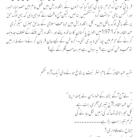
قربانی کو ان ک جرم بنایا گی، کہا گیا کہ انہوں نے بنگلہ دیش میں قتل عام میں حصہ لیا، البدر
اور الشمس نامی ”دہشت گرد“ تنظمیں بنائیں، لیکن آج وقت نے گواہی دی کہ یہی لوگ حق
پر تھے باقی لوگ باطل ہیں۔ کل بنگلہ دیش میں جماعت اسلامی کے سابق جنرل سیکرٹری
عبدالقادر ملا کو1971میں افواجِ پاکستان کا ساتھ دینے اور بنگلہ دیشن بننے کے خلاف جدوجہد
کرنے کے جرم میں پھانسی دید ی گئی۔ اگر وطن کے لیے جان قربان کرنے والے غدار ہیں
تو محبِ وطن کون ہے؟ یہ سوال ہے ہر صاحبِ فکر کے لیے!
شہید عبدالقادرؒ کے نام انٹر نیٹ پر شائع ہونے والی ایک آزاد نظم
” لے آج آگے بڑھ کے خود پہن لے پھندا اپنا“
سُن عبدالقادر! آج تیری آخری رات ہے
کل تیرا لاشہ ڈھاکہ کی زمیں نگل جائے گی
جُرم تیرا بہت بڑا ہے۔۔۔۔۔۔۔۔۔۔۔
جناح سے وفاداری؟