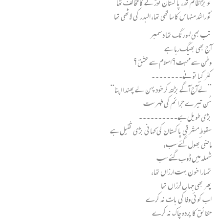
تُو بڑا ظالم تھ، پاکستان توڑنے کا مخالف تھا
تُو راشد منہاس کا ساتھی تھا، البدر کی لاٹھی تھا
تب بھی لہو رنگ تھا دسمبر
آج بھی بھیگ رہا ہے
وطن سے محبت؟ اسلام سے عشق؟
کفر کیا تونے۔۔۔۔۔۔۔۔
”لے آج آگے بڑھ کر خود پہن لے پھندا اپنا“
سُن تیرے جرائم کی فہرست
بڑی طویل ہے۔۔۔۔۔۔۔۔۔۔
سقوطِ مشرقی پاکستان کی کہانی بڑی ثقیل ہے
ماضی بھول گئے سب،
شملہ میں ڈوب گئے سب
تمہارا خون بہت ارزاں تھا،
پھر بھی جہاں لرزاں تھا
اب کوئی وفا کی بات نہ کرے
حقائق کا پردہ چاک نہ کرے