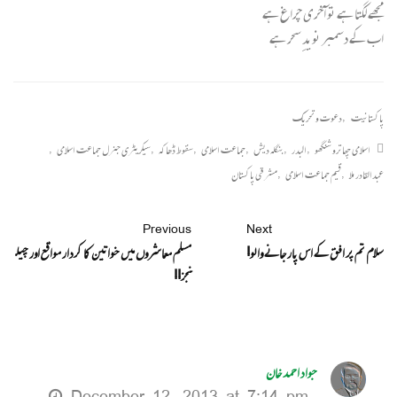
مجھے لگتا ہے تو آخری چراغ ہے
اب کے دسمبر نویدِ سحر ہے
پاکستانیت
,
دعوت و تحریک
اسلامی چھاترو شنگھو
,
البدر
,
بنگلہ دیش
,
جماعت اسلامی
,
سقوط ڈھاکہ
,
سیکریٹری جنرل جماعت اسلامی
,
عبدالقادر ملا
,
قیم جماعت اسلامی
,
مشرقی پاکستان
Previous
Next
سلام تم پر افق کے اس پار جانے والو!
مسلم معاشروں میں خواتین کا کردار مواقع اور چیل
نجز!!
جواد احمد خان