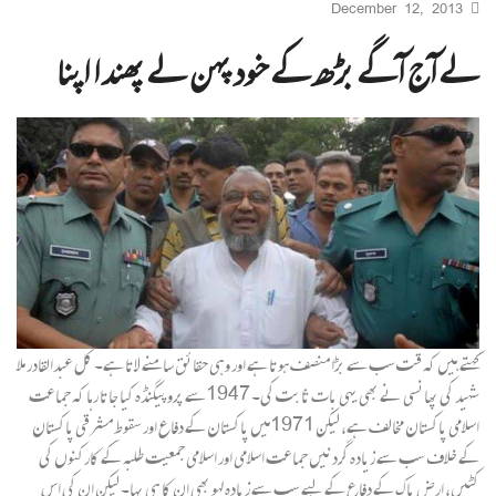
December 12, 2013
لے آج آگے بڑھ کے خود پہن لے پھندا اپنا
کہتے ہیں کہ قت سب سے بڑا منصف ہوتا ہے اور وہی حقائق سامنے لاتا ہے۔ کل عبدالقادر ملا
شہید کی پھانسی نے بھی یہی بات ثابت کی۔ 1947سے پروپیگنڈہ کیا جاتا رہا کہ جماعت
اسلامی پاکستان مخالف ہے، لیکن 1971میں پاکستان کے دفاع اور سقوطِ مشرقی پاکستان
کے خلاف سب سے زیادہ گردنیں جماعت اسلامی اور اسلامی جمعیت طلبہ کے کارکنوں کی
کٹیں، ارض پاک کے دفاع کے لیے سب سے زیادہ لہو بھی ان کا ہی بہا۔ لیکن ان کی اس