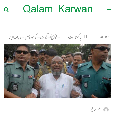
Qalam Karwan
Home
پاکستانیت
لے آج آگے بڑھ کے خود پہن لے پھندا اپنا
سلیم اللہ شیخ