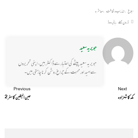
ابلاغ
,
تہذیب و ثقافت
,
معاشرہ
ڈرون حملے
,
ہالی ووڈ
جویریہ سعید
جویریہ سعید پیشے کی اعتبار سے ڈاکٹر ہیں. اپنی تحریروں
سے امید اور محبت کے چراغ روشن کرنا چاہتی ہیں۔
Previous
Next
مکہ کا شہزادہ
عین الیقین کا سفر 2