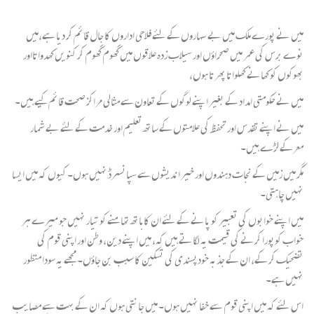
میں نے پورے ملک میں بے سہاروں کے لئے فلاحی اداروں کا جال قائم کر دیا ہے،میں
نوے برس کی عمر میں صحراؤں اور سیلاب زدہ علاقوں میں گھوم گھوم کر کنویں کھدواتااور
بھوکوں کو کھانے کھلواتا پھرتا ہوں،
میں نے حکومتی امداد کے بغیر اپنے لوگوں کے تعاون سے مثالی مراکز صحت قائم کیے ہیں۔
میں نے اپنے تقدس اور تحفظ کی علامتوں کے ساتھ تعلیم اور خدمت کے لئے بے شمار
معرکے لڑے ہیں۔
مگر میں زمیں کے نجات دہندوں اور خیر اندیشوں سے سپانسرڈ نہیں ہوں۔ کیوں کہ میں ایسا
نہیں چاہتی۔
میں اپنے خوابوں کی تعبیر کو پانے کے لئے ان کا ہاتھ تھامنے کو تیار نہیں جو میرے ہر
خواب کوپورا کرنے کی قیمت یہ لگاتے ہیں کہ، میں اپنے دین، وطن اور اپنی قوم کی
تضحیک کر کے، ان کے جذبہ خودپسندی کی تسکین کا سبب بن جاؤں۔ مجھے یہ سودا منظور
نہیں ہے۔
اس لئے کہ میں اپنی قوم سے خفا نہیں ہوں۔ میں جانتی ہوں کہ ان کے بہت سے مصایب