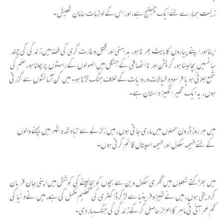
زیست ہمارے لئے ایک چیلنج ہے، اور اس کے لوازمات سامان تعیش۔
اپنا اور اپنے پیاروں کا پیٹ بھرنا ہو، بد امنی اور قتل و غارت گری کی فضا میں زندگی کی چند
سانسیں بچا لینا ہو، کرپشن اور نا انصافی کے جنگل میں اصولوں کے راستوں پر چلنا ہو، علم کی
شمع جلانی ہو یا فرسودہ خیالات و روایات کے خلاف جنگ لڑنا ہو۔ میں کن آزمائشوں سے گزرتی
ہوں، یہ ایک تحیر انگیز داستان ہے۔
میں ہر روز ڈرون حملوں میں ماری جاتی ہوں، میں زلزلے سے تباہ شدہ شہر میں بچنے والوں
کے لئے خیمہ سکول اور خیمہ اسپتال قائم کرتی ہوں۔
میں بھڑکتے شعلوں میں گھری سکول وین سے بچوں کو بچا لینے کی کوشش میں اپنی جان قربان
کر دیتی ہوں، میں نے شیزوفرینیا سے لڑ کر ڈاکٹری کی تعلیم مکمل کی ہے، میں نے دنیا کی
کم عمر آئی ٹی ماہر کا اعزاز حاصل کر کے زندگی کی جنگ ہار دی۔