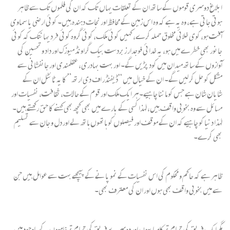
ابلاغ دوسری قوموں کے ساتھ ان کے تعلقات یہاں تک کہ ان کی فلموں تک سے ظاہر
ہوتی جاتی ہے، وہ یہ ہے کہ وہ اس زمین کے محافظ اور نجات دہندہ ہیں۔ کوئی ارضی یا سماوی
آفت ہو، کوی خلائی مخلوق حملہ کرے، کہیں کوئی ملک، کوئی گروہ کوئی فرد یہانتک کہ کوئی
جانور بھی خطرے میں ہو، یہ خدائی فوجدار زبردست بیک گراونڈ میوزک اور داد و تحسین کی
آوازوں کے ساتھ میدان میں کود پڑیں گے۔ اور بہت بہادری، عقلمندی اور جانفشانی سے
مشکل کو حل کر لیں گے۔ ان کے خیال میں “ڈیفنڈر اف دی ارتھ ” کا یہ ٹائٹل ان کے
شایان شان ہے جس کو ماننا چاہیے۔ہر ایک ملک اور قوم کے حالات، ثقافت، نفسیات اور
مسائل سے وہ بخوبی واقف ہیں، لہٰذا کسی کے بارے میں بھی کچھ بھی کہنے کا حق رکھتے ہیں۔
لہٰذا دنیا کو چاہیے کہ ان کے موقف اور فیصلوں کو ہاتھوں ہاتھ لے اور دل و جان سے تسلیم
بھی کرے۔
ظاہر ہے کہ حاکم و محکوم کی اس نفسیات کے نمو پانے کے پیچھے بہت سے عوامل ہیں جن
سے میں بخوبی واقف بھی ہوں اور ان کی معترف بھی۔
مگر ایک فریق کی تمام تر کامیابیوں اور دوسرے فریق کی تمام تر خامیوں کے باوجود میں