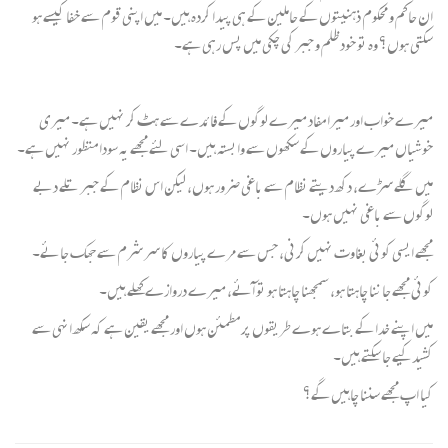
ان حاکم و محکوم ذہنیتوں کے حاملین کے ہی پیدا کردہ ہیں۔ میں اپنی قوم سے خفا کیسے ہو
سکتی ہوں؟ وہ تو خود ظلم و جبر کی چکی میں پس رہی ہے۔
میرے خواب اور میرا مفاد میرے لوگوں کے فائدے سے ہٹ کر نہیں ہے۔ میری
خوشیاں میرے پیاروں کے سکھوں سے وابستہ ہیں۔ اسی لئے مجھے یہ سودا منظور نہیں ہے۔
میں گلے سڑے، دکھ دیتے نظام سے باغی ضرور ہوں، لیکن اس نظام کے جبر تلے دبے
لوگوں سے باغی نہیں ہوں۔
مجھے ایسی کوئی بغاوت نہیں کرنی، جس سے مرے پیاروں کا سر شرم سے جھک جائے۔
کوئی مجھے جاننا چاہتا ہو، سمجھنا چاہتا ہو تو آئے، میرے دروازے کھلے ہیں۔
میں اپنے خدا کے بتاے ہوے طریقوں پر مطمئن ہوں اور مجھے یقین ہے کہ سکھ انہی سے
کشید کیے جا سکتے ہیں۔
کیا اپ مجھے سننا چاہیں گے؟