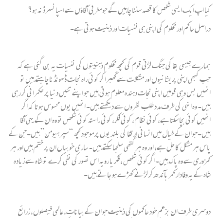
کیا اپ ایک ایسی شخص کا قصہ سننا چاہیں گے جو مغربی آقاؤں سے اسپانسرڈ نہ ہو؟
دراصل حاکم اور محکوم کی اپنی ہی نفسیات اور ذہنیت ہوتی ہے۔
ہمارے جیسی بقا کی جنگ لڑتی قوم کی کچھ محکوم ذہنیتوں کی نفسیات یہ بن گئی ہے کہ
جب کبھی اپنی پریشانیوں اور مشکلات سے گھبرا کر کوئی راہ نجات ڈھونڈنا چاہتے ہیں تو
انھیں بس وہی قومیں اپنی نجات دہندہ معلوم ہوتی ہیں جو اپنے تئیں دنیا پر حکمرانی کر رہی
ہیں۔ وہ انہی کی طرف مدد طلب نظروں سے دیکھتے ہیں۔ انھیں یوں محسوس ہوتا کہ اگر
انھیں کوئی بچا سکتا ہے، کوئی نظام، کوئی فکر، کوئی راستہ کوئی شخص تو وہ ان کے یہی آقا
ہیں۔جو ان کے خیال میں انسانی ارتقا کی بلندیوں پر موجود کچھ “سپر ہیومن” ہیں۔جن کے
پاس ہر مشکل کا حل ہے، اور وہ ہر گتھی سلجھا سکتے ہیں۔ ساری خوبیاں ان پر ختم ہیں اور ہر
کمزوری سے وہ پاک ہیں۔ اگر کوئی شخص ، فکر یا رویہ اس تصور کی نفی کرے تو شاہ سے زیادہ
شاہ کے یہ وفادار کمر بآندھ کر لڑنے کھڑے ہو جاتے ہیں۔
دوسری طرف ان بزعم خود حاکموں کی ذہنیت جو ان کے بیانات، عالمی فیصلوں، زرائع