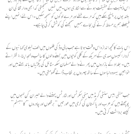
اس ذہنیت کے حقیقت ہونے سے انکاری ہوں۔میں نہیں سمجھتی کہ ابھی وہ ارتقا کی ان
بلندیوں پر پہنچ سکے ہیں کہ مرے خطے اور مرے لوگوں کو سمجھ سکیں ۔ اس لئے انھیں اپنے
فیصلے ہم پر مسلط کرنے کی بجاے ہمیں سمجھنے کی کوشش کرنی چاہیے۔
اس بات کا کچھ اندازہ اس وقت ہوتا ہے جب ہالی وڈ کی فلموں میں الف لیلوی کہانیوں کے
کردار اکیسوں صدی کے امریکہ کے گلی کوچوں میں بسنے والوں کا سا لب و لہجہ اپناۓ نظر اتے
ہیں۔ بغداد کے بازاروں میں پھرنے والے مسلمان سکھ سٹائل کی پگڑیاں باندھتے ہیں اور
خواتین بیہودہ لباسوں کے ساتھ چہروں پر نقاب ڈالے گھومتی ہیں۔
جب منفی بیس سنٹی گریڈ میں منی سکرٹس اور شارٹس پہننے والے حیران کن لہجوں میں
پوچھتے ہیں کہ عرب اور پاکستان کی گرمی میں عورتیں “برقعوں اور چادروں ” کا “جہنم”
کیسے برداشت کرتی ہیں۔