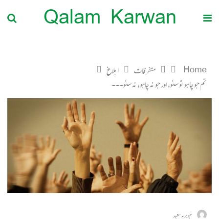
Qalam Karwan
Home
متفرقات
ابلاغ
تم جو چاہو تو سنو، اور جو نہ چاہو، نہ سنو۔۔۔
جویریہ سعید