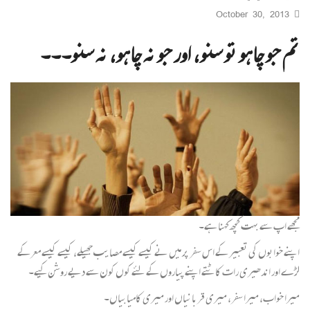
October 30, 2013
تم جو چاہو تو سنو، اور جو نہ چاہو، نہ سنو۔۔۔
مجھے اپ سے بہت کچھ کہنا ہے۔
اپنے خوابوں کی تعبیر کے اس سفر پر میں نے کیسے کیسے مصایب جھیلے، کیسے کیسے معرکے
لڑے اور اندھیری رات کاٹتے اپنے پیاروں کے لئے کوں کون سے دیے روشن کیے۔
میرا خواب، میرا سفر، میری قربانیاں اور میری کامیابیاں۔