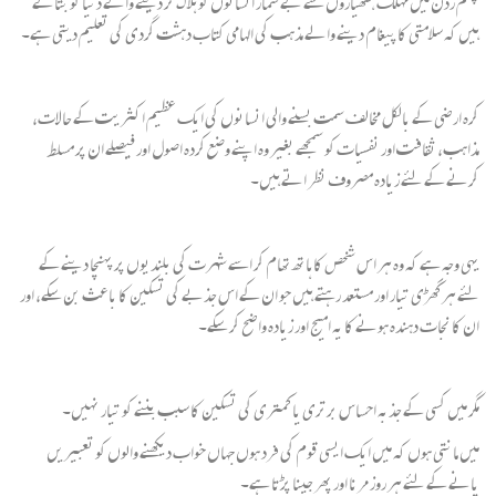
چشم زدن میں مہلک ہتھیاروں سے بے شمار انسانوں کو ہلاک کر دینے والے دنیا کو بتاتے
ہیں کہ سلامتی کا پیغام دینے والے مذہب کی الہامی کتاب دہشت گردی کی تعلیم دیتی ہے۔
کرہ ارضی کے بالکل مخالف سمت بسنے والی انسانوں کی ایک عظیم اکثریت کے حالات،
مذاہب، ثقافت اور نفسیات کو سمجھے بغیر وہ اپنے وضع کردہ اصول اور فیصلے ان پر مسلط
کرنے کے لئے زیادہ مصروف نظر اتے ہیں۔
یہی وجہ ہے کہ وہ ہر اس شخص کا ہاتھ تھام کر اسے شہرت کی بلندیوں پر پہنچا دینے کے
لئے ہر گھڑی تیار اور مستعد رہتے ہیں جو ان کے اس جذبے کی تسکین کا باعث بن سکے، اور
ان کا نجات دہندہ ہونے کا یہ امیج اور زیادہ واضح کر سکے۔
مگر میں کسی کے جذبہ احساس برتری یا کمتری کی تسکین کا سبب بننے کو تیار نہیں۔
میں مانتی ہوں کہ میں ایک ایسی قوم کی فرد ہوں جہاں خواب دیکھنے والوں کو تعبیریں
پانے کے لئے ہر روز مرنا اور پھر جینا پڑتا ہے۔