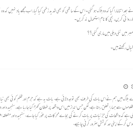
د اتنا مارا گیا کہ وہ ہلاک ہو گئی۔ اس کے ساتھی کو بھی شدید زخمی کیا گیا، ا ب مجھے یاد نہیں کہ وہ
روائی کریں، بچی کا نام استعمال نہ کریں۔
سمبر میں نئی دہلی میں ماری گئی؟؟
خیال رکھتے ہیں۔
گ میں ہم نے اس بات کی طرف بھی توجہ دلائی ہے. بات یہ ہے کہ جرم اور ظلم کوئی بھی نیا ن
موں سے ہمارا تعلق رہتا ہے. لکن جس انداز میں اس واقعہ پر طوفان کھڑا کیا جا رہا ہے، سنجیدہ اور 
ے کہ واقعات کی جزئیات پر بات کرنے کی بجاے محرکات پر غور کیا جاے. سنجیدہ اور متعلقہ افراد
حسوس کر کے اپنی حد کوشش ضرور کرنی چاہیے.