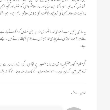
انسانوں کو بدی سے روکتا ہے، میڈیا اور سارا معاشرہ اس کو مشتبہ اور غیر اہ
پرائیویٹ معاملہ جس کی ترویج و اشاعت بھی ناقابل معافی جرم ہے۔ اسی لئے
یہ ساری باتیں سب شعوری اور لاشعوری طور پر اپنی نسلوں کو سکھاتے جا ر
لئے ہر طرف خواہش کے پجاری اور جبلتوں کے غلام پھیلتے جاتے ہیں۔ ایسے میں اگر
ہے۔
اگر مظلوم کو در حقیقت انصاف دلانا مقصود ہے تو اس کے لئے ایسے سارے جر
آرزوئیں ہیں، کہ ان کی وجہ سے بہت سو ں کے کاروبار بند ہو جانے کا اندیشہ
خواتین
,
معاشرہ