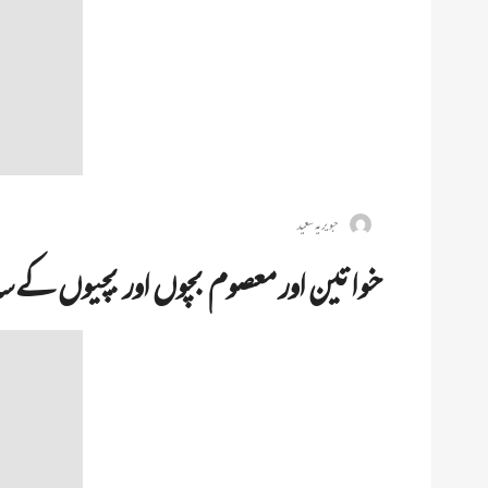
جویریہ سعید
خواتین اور معصوم بچوں اور بچیوں کے 