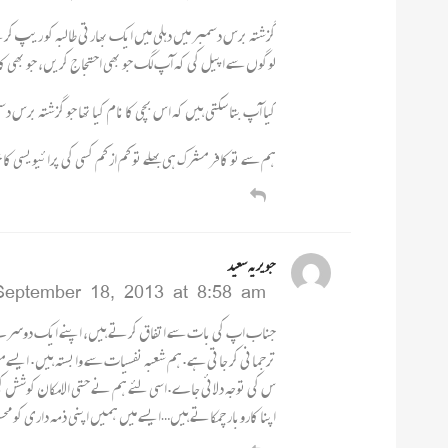
گزشتہ برس دسمبر میں دہلی میں ایک بھارتی طالبہ کو ریپ کرنے بع
لوگوں سے اپیل کی کہ آپ لگ جو بھی احتجاج کریں، جو بھی کار
کیا آپ بتا سکتی ہیں کہ اس بچی کا نام کیا تھا جو گزشتہ برس د
ہم سے تو کافر مشرک ہی بھلے تو کم از کم کسی کی پرائیویسی کا 
جویریہ سعید
September 18, 2013 at 8:58 am
جناب اپ کی بات سے اتفاق کرتے ہیں، اپنے ایک دوسرے بلا
ترجمانی کر جاتی ہے.ہم شعبہ نفسیات سے وابستہ ہیں. ایسے مظلو
س کی توجہ دلائی جاے.اسی لئے ہم نے حتی الامکان کوشش کی ہ
اپنا کاروبار چمکاتے ہیں…ایسے میں ہمیں اپنی ذمہ داری کو م