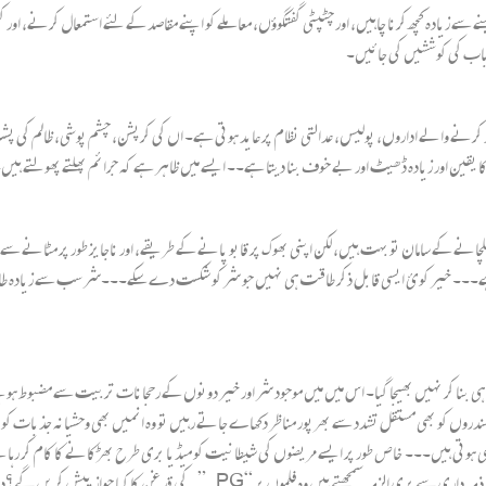
ینے سے زیادہ کچھ کرنا چاہیں، اور چٹپٹی گفتگوؤں، معاملے کو اپنے مقاصد کے لئے استمعال کرنے، او
 باب کی کوششیں کی جائیں۔
ے والے اداروں، پولیس، عدالتی نظام پر عاید ہوتی ہے۔ اں کی کرپشن، چشم پوشی، ظالم کی پشت پنا
کا یقین اور زیادہ ڈھیٹ اور بے خوف بنا دیتا ہے۔۔ ایسے میں ظاہر ہے کہ جرائم پھلتے پھولتے ہیں۔ 
 کے سامان تو بہت ہیں، لکن اپنی بھوک پر قابو پانے کے طریقے، اور ناجایز طور پر مٹانے سے ر
ہے۔۔۔ خیر کوئ ایسی قابل ذکر طاقت ہی نہیں جو شر کو شکست دے سکے۔۔۔شر سب سے زیادہ طاقتور
نا کر نہیں بھیجا گیا۔ اس میں میں موجود شر اور خیر دونوں کے رحجانات تربیت سے مضبوط ہوتے ہ
ں کو بھی مستقل تشدد سے بھرپور مناظر دکھاے جاتے رہیں تو وہ انمیں بھی وحشیانہ جذبات کو ان
ی ہوتی ہیں۔۔۔ خاص طور پر ایسے مریضوں کی شیطانیت کو میڈیا بری طرح بھڑکانے کا کام کر رہا ہ
ہیں، کہ جو عام لوگوں کے احاطہ خیال میں بھی نہیں آ سکتے۔ جولوگ میڈیا کو اس ذمہ داری 