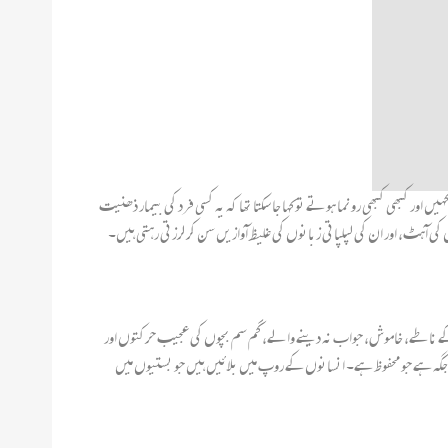
کبھی کبھی رونما ہوتے تو کہا جا سکتا تھا کہ یہ کسی فرد کی بیمار ذھنیت
ی آہٹ، اور ان کی لپلپاتی زبانوں کی غلیظ آوازیں سن کر لرزتی رہتی ہیں۔
ے کے ناطے، خاموش، جواب نہ دینے والے، گم سم بچوں کی عجیب حرکتوں اور
سی جگہ ہے جو محفوظ ہے۔ انسانوں کے روپ میں بلائیں ہیں جو بستیوں میں