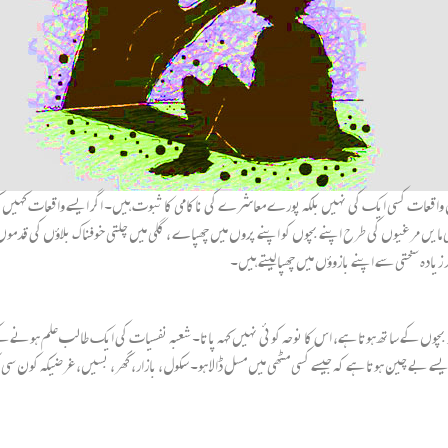
 کسی ایک کی نہیں بلکہ پورے معاشرے کی ناکامی کا ثبوت ہیں۔ اگر ایسے واقعات کہیں کہیں اور 
مایں مرغیوں کی طرح اپنے بچوں کو اپنے پروں میں چھپاے ، گلی میں چلتی خوفناک بلاؤں کی قدموں ک
ر زیادہ سختی سے اپنے بازوؤں میں چھپا لیتے ہیں۔
ر بچوں کے ساتھ ہوتا ہے، اس کا نوحہ کوئی نہیں کہہ پاتا۔ شعبہ نفسیات کی ایک طالب علم ہون
 ایسے بے چین ہوتا ہے کہ جیسے کسی مٹھی میں مسل ڈالا ہو۔ سکول، بازار، گھر، بسیں، غرضیکہ کون 