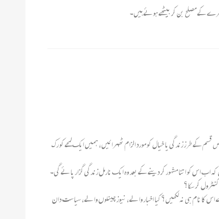
معاشرے کے مصلح بن کر بیٹھے ہوئے ہیں۔
صوص قسم کے طرز زندگی یا خیال کو مورد الزام ٹھہرائیں، ہمیں ایک لمحے کو رک
کہ اب اس کو اتنا مشہور کر دینے کے بعد وہ ایک نارمل زندگی گزار پائے گی۔
 کنٹرول کر سکا؟
 سے اس کا نام ہی نہ لکھیں؟ کیا اخبار والے، نیوز چینلوں والے، سیاست دان