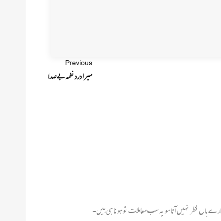
Previous
میرا درد نغمہ بے صدا
ے ہاں نظر نہیں آتا سو یہ سب معاملات تو ہونا ہی ہیں۔