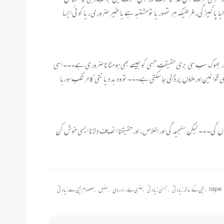
 پاکیزگی،غرضیکہ ہر تصور یا تو مشتبہ ہے یا غیر ضروری، یا کوئی ایسا
ور بھوک سب سی بری حقیقت جسی کو جیسے بھی ہو مٹانا ضروری ہے۔۔۔ اسی
انین اور ملاؤں پر ڈالی جا سکتی ہے۔۔۔ تو وہ بد دیانتی کا مرتکب ہو رہا
 گی۔۔۔ لیکن سنجیدگی اور اخلاص، اور حقیقتا انصاف دلانا ایسی خوش کن
rape
,
بچی کے ساتھ زیادتی
,
جسنی زیادتی
,
جنسی بے راہ روی
,
سنبل
,
معصوم بچی سے زیادتی