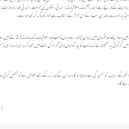
م بنا دینے کے درپے ہے۔ خدا، آخرت،اخلاقیات ، انسانی رشتوں کی حرمت، انسانی اقدار و روایت، حیا
 میڈیا، ادارے، والدین سب نے اس جرم کے ارتکاب سے خود کو روک کر رکھا ہوا ہے۔
ہے ہیں۔ وہ ایسے معاشروں میں پروان چڑھ رہےجہاں مذہب اور اخلاقیات ایک اوٹ ڈیٹڈ شے ہیں، ا
 کوئی یہ سمجھتا ہے کہ مذہب کو چار گواہوں والی گمراہ کن بحث میں الجھا کر ساری ذمہ داری مذہبی قو
ائم کے اسباب کو سنجیدگی سے سوچنا ہو گا۔ اور ان کے تدارک کے لئے اخلاص سے کوششیں کرنی ہوں
 رہے گا۔