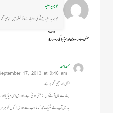
جویریہ سعید
جویریہ سعید پیشے کی اعتبار سے ڈاکٹر ہیں. اپنی ت
Next
جنسی بے راہ روی اور میڈیا کی ذمہ داری
محمد احمد
September 17, 2013 at 9:46 am
اچھی اور سچی تحریر ہے۔
ہمارے ہاں آئے دن بڑھتی ہوئی بے راہ روی اسی میڈیا اور رو
یہ بھی آپ نے ٹھیک کہا کہ مذہب سے دوری لوگوں کو ہر طرح ک