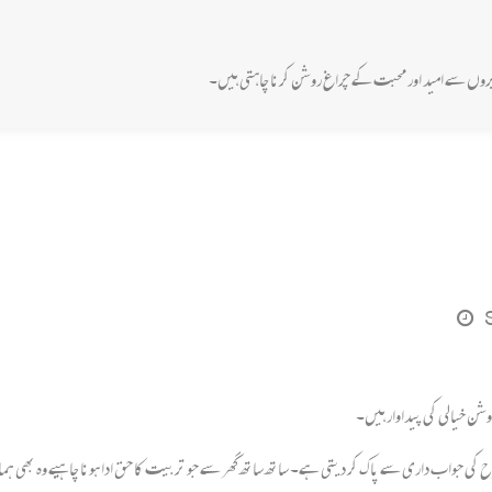
حریروں سے امید اور محبت کے چراغ روشن کرنا چاہتی ہیں۔
شن خیالی کی پیداوار ہیں۔
ی جواب داری سے پاک کر دیتی ہے۔ ساتھ ساتھ گھر سے جو تربیت کا حق ادا ہونا چاہیے وہ بھی ہمار