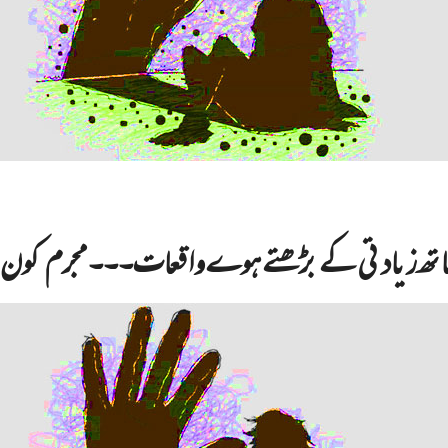
ساتھ زیادتی کے بڑھتے ہوے واقعات۔۔۔ مجرم کون