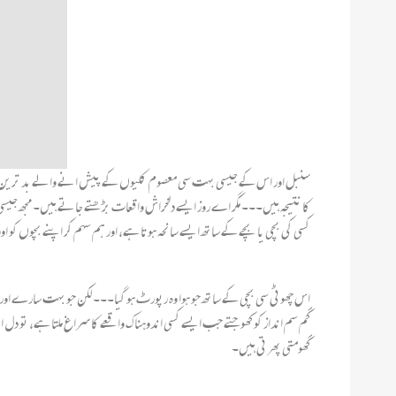
سنبل اور اس کے جیسی بہت سی معصوم کلیوں کے پیش انے والے بد ترین واقعات
کا نتیجہ ہیں۔۔۔ مگر اے روز ایسے دلخراش واقعات بڑھتے جاتے ہیں۔ مجھ جیسی 
کسی کی بچی یا بچے کے ساتھ ایسے سانحہ ہوتا ہے، اور ہم سہم کر اپنے بچوں کو او
اس چھوٹی سی بچی کے ساتھ جو ہوا وہ رپورٹ ہو گیا۔۔۔ لکن جو بہت سارے او
گم سم انداز کو کھوجتے جب ایسے کسی اندوہناک واقعے کا سراغ ملتا ہے، تو دل
گھومتی پھرتی ہیں۔