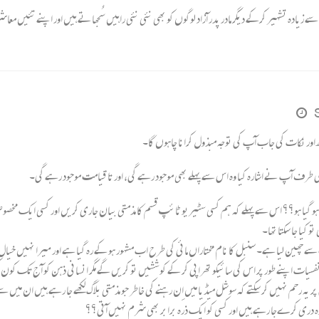
 زیادہ تشہیر کرکے دیگر مادر پدر آزاد لوگوں کو بھی نئی نئی راہیں سُجھاتے ہیں اور اپنے تئیں 
چھ اور نکات کی جاب آپ کی توجہ مبذول کرانا چاہوں گا۔
طرف آپ نے اشارہ کیا وہ اس سے پہلے بھی موجود رہے گی، اور تا قیامت موجود رہے گی۔
 زیادہ ہو گیا ہو؟؟ اس سے پہلے کہ ہم کسی سٹیریو ٹائپ قسم کا مذمتی بیان جاری کریں اور کسی ایک مخ
 کیا جا سکتا تھا۔
ے چھین لیا ہے۔ سنبل کا نام مختاراں مائی کی طرح اب مشہور ہو کے رہ گیا ہے اور میرا نہیں خیال 
ین نفسیات اپنے طور پر اس کی سائیکو تھراپی کر کے کوششیں تو کریں گے مگر انسانی ذہن کو آج تک کون
ر یہ رحم نہیں کر سکتے کہ سوشل میڈیا میں اِن رہنے کی خاطر جو مذمتی بلاگ لکھے جا رہے ہیں ان میں
 دری کرےجا رہے ہیں اور کسی کو ایک ذرہ برابر بھی شرم نہیں آتی؟؟