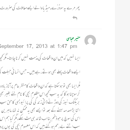
پھر مرے پہ سو دُرّے، میڈیا والے ایسے معاملات کی ضرورت سے
منیر عباسی
September 17, 2013 at 1:47 pm
ایسا نہیں کہ میں ان واقعات کی مذمت نہیں کرنا چاہتا۔ مگر ک
ایسے واقعات پہلے بھی ہوتے رہے ہیں ۔ جس انسانی جبلت کی 
مگر ایسا بھی تو ہو سکتا ہے کہ ان واقعات کا منظر عام پر آنا
کر سوچنا ہوگا کہ یہ سب کچھ اس مظلوم بچی کا نام لئے بغیر بھی تو
بریکنگ نیوز کی دوڑ نے ذاتی زندگی کی پرائیویسی کا حق سب س
اتنا بڑا صدمہ سہنے کے بعد تو ایسے بھی یہ ممکن نہ تھا، ماہر
اس کی سوچ پر جو ذخم بنا اب شائد ہی مٹ سکے، مگر کیا ہم اس پ
سب اتنے بے رحم ہو گئے ہیں کہ اس معصوم بچی کی یوں پردہ