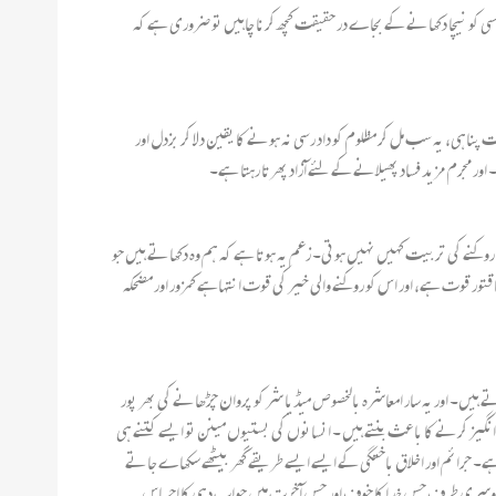
ر کسی کو نیچا دکھانے کے بجاے در حقیقت کچھ کرنا چاہیں تو ضروری ہے کہ
ہی، یہ سب مل کر مظلوم کو داد رسی نہ ہونے کا یقین دلا کر بزدل اور
اور مجرم مزید فساد پھیلانے کے لئے آزاد پھرتا رہتا ہے۔
وکنے کی تربیت کہیں نہیں ہوتی۔ زعم یہ ہوتا ہے کہ ہم وہ دکھاتے ہیں جو
 قوت ہے، اور اس کو روکنے والی خیر کی قوت انتہاہے کمزور اور مضحکہ
یں۔ اور یہ سار امعاشرہ بالخصوص میڈیا شر کو پروان چڑھانے کی بھر پور
گیز کرنے کا باعث بنتے ہیں ۔ انسانوں کی بستیوں مینن تو ایسے کتنے ہی
ے۔ جرائم اور اخلاق باختگی کے ایسے ایسے طریقے گھر بیٹھے سکھاے جاتے
سے بری الزمہ سمجھتے ہیں وہ فلموں پر “PG ” کی قدغن کا کیا جواز پیش کریں گے؟دوسری طرف جس خدا کا خوف اور جس آخرت میں جواب دہی کا احساس