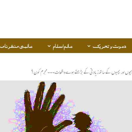
دعوت و تحریک
عالم اسلام
عالمی منظرنامہ
 بچوں اور بچیوں کے ساتھ زیادتی کے بڑھتے ہوے واقعات۔۔۔ مجرم کون؟