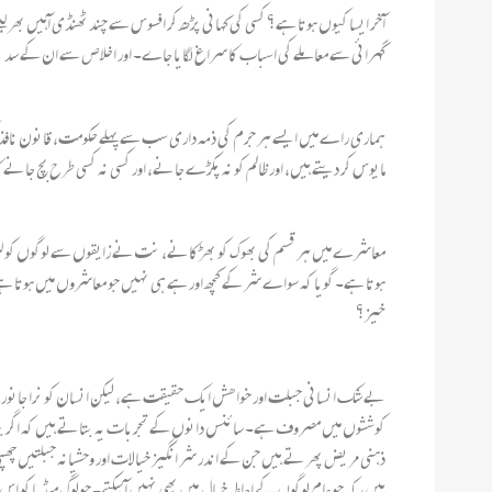
آخر ایسا کیوں ہوتا ہے؟ کسی کی کہانی پڑھ کر افسوس سے چند ٹھنڈی آہیں بھر ل
گہرائی سے معاملے کی اسباب کا سراغ لگایا جاے۔ اور اخلاص سے ان کے سد
ہماری راے میں ایسے ہر جرم کی ذمہ داری سب سے پہلے حکومت، قانون نافذ کرن
مایوس کر دیتے ہیں، اور ظالم کو نہ پکڑے جانے، اور کسی نہ کسی طرح بچ جانے 
معاشرے میں ہر قسم کی بھوک کو بھڑکانے، نت نے زایقوں سے لوگوں کو للچانے
ہوتا ہے۔ گویا کہ سواے شر کے کچھ اور ہے ہی نہیں جو معاشروں میں ہوتا 
خیز؟
بے شک انسانی جبلت اور خواھش ایک حقیقت ہے، لیکن انسان کو نرا جانور ہی ب
کوششوں میں مصروف ہے۔ سائنس دانوں کے تجربات یہ بتاتے ہیں کہ اگر بندرو
ذہنی مریض پھرتے ہیں جن کے اندر شر انگیز خیالات اور وحشیانہ جبلتیں چھپ