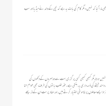
 بھی مارا گیا کہ نہیں۔ مگر کام کی بات یہ ہے کہ بچی کے والد نے میڈیا اور سب
ہیں ہوتا، مگر کبھی کبھی کسی پر گزری بہت سے دوسروں کے دکھوں کی
درد مند طبقے کی ذمہ داری یہ بنتی ہے ، غور طلب باتوں کی طرف بھی عوام النا
 ایسے معاملوں پر خاموشی اختیار کرتے ہیں، اور مفاد پرست ان کے ذریعے