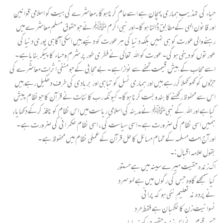
حیاء کی تہذیب ہماری پہچان ہے اسے عام کرناہوگا ،معاشرے کی ہیت کو اسلامی قوانین
اور قانون الہی کے مطابق ڈالنا ہو گا۔اور نبی اکرم ﷺ نے جو حقوق مسلم معاشر ے میں
رہنے والی عورت کو ہی نہیں بلکہ دنیا کی ہرعورت کو دئیے ہیں اسکی آگاہی پوری دنیا کی
عورتوں کو دینی ہو گی۔ عورت کو اﷲ تعالٰی نے فطری طور پر شرم وحیاء کا پیکر بنایاہے ۔
اسے حجاب کے بیش قیمت تحفے سے نوازاہے ۔بے حجابی کے جو منفی اثرات معاشرے کی
جڑوں کو کھوکھلا کررہے ہیں اور ہماری نسل کو تباہی اور بربادی کی طرف دھکیل رہے ہیں
اس سے محفوظ رکھنے کا بندوبست کرنا ہوگا۔کیونکہ رب کائنات نے قرآن کا جونظام پیش
کیاہے اور اﷲ کے نبیﷺ نے مدینہ کی اسلامی ریاست میں اس نظام کو نافذ کرکے دکھایا،
ہمیں اسی نظام کی ضرورت ہے ۔اسی سیاست کی ، اسی نظام حکمرانی کی ضرورت ہے ۔
اور آج امت مسلمہ کے تمام مسائل کا حل قرآن کے عملی نظام میں محفوظ ہے ۔
بقول علامہ اقبال:۔
اک زندہ حقیت میرے سینہ میں ہے مستور
کیا سمجھے گاوہ جس کی رگوں میں ہے لہو سرد
نے پردہ نہ تعلیم نئی ہو کہ پرانی
نسوانیت زن کا نگہبا ن ہے فقط مرد
جس قوم نے اس زندہ حقیت کو نہ پایا