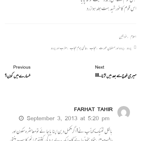
اس قوم کا خورشید بہت جلد ہوا زرد
اسلام
,
خواتین
پردہ
,
پردہ اور مسلمان عورت
,
حجاب
,
عالمی یوم حجاب
,
مغرب اور پردہ
Previous
Next
میری فوج سے بعد میں لڑنا..!!!
خسارے میں کون؟
FARHAT TAHIR
September 3, 2013 at 5:20 pm
بالکل ٹھیک کہا ۤ پ نے! اگر مکمل دین اپنا یا جا ئے تو معاشرہ سکون اور
عافیت میں خؤد بخود ۤ جا ئے گا۔ ایک بے پر دگی کتنے جرائم کا سب بنتی