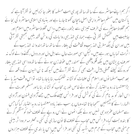
اگر ہم اپنے معاشرے کے ساتھ ساتھ پوری امت مسلمہ کا بغور جائزہ لیں نو نظرآتاہے کہ
پاکستان میں مسلم معاشرہ اپنی اصل پہچان کھوتا جارہا ہے اور بنیادی اسلامی معاشرہ کی بجائے
ہم مخلوط معاشرے کی طرف تیزی سے بڑھ رہے ہیں ۔اس مخلوط معاشرہ میں اسلام اور
جاہلیت میں کشمکش نظرتی ہے۔ہماری تہذیبی روایات کی روشن قندیلیں بھجتی نظر آتی
ہیں اور ان کی جگہ مغربی تہذیب وثقافت کی یلغا ر کے ساتھ ساتھ ہندوانہ تہذیب کے
اثرات نمایاں ہورہے ہیں۔لیکن اسی صورت حال سے اہل دل اور درد دل رکھنے والے لوگ نہ
صرف پریشان ہیں بلکہ فکر وآگہی کے سمندر میں غوطہ زن ہونے کے ساتھ وہ اسی تہذیبی یلغار
کو روکنے کیلئے عملی پیش رفت بھی کرتے نظر آئے ہیں کیونکہ نائن الیون کے واقعہ کے
بعد جب مسلمانوں اور اسلام کی علامات کونشانہ تضحیک بنایاجارہاتھا۔تو اس وقت میڈیا نے
بڑا معتصبانہ رویہ اختیار کرتے ہوئے خاص طور پر حجاب کو نشانہ بنایا اور مسلم عورت کے
اس شعار کو بد نام کرنے کی کوشش کی اور فرانس جیسے ملک میں جسے آزادی فنون اور آزادی
اظہار رائے کا چیمئین سمجھا جاتا تھا۔وہاں پر سب سے زیادہ معتصبانہ رویہ اختیار کیاگیاجس
سے مسلمان غمزدہ ہی نہیں ہوئے بلکہ انھوں نے اس رویے کے خلاف خود کو منظم کرنے
کا بندوبست کیا۔فرانس میں حجاب کے خلاف قانون سازی کی گئی ۔محترمہ مروہ اثر بینی
جرمنی میں حجاب کے جرم میں شہید کی گئی اور فرانس میں اس پابندی کے خلاف ہزاروں