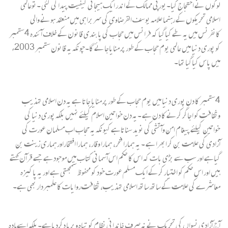
لوگوں نے احتجاج کیا۔یورپی ممالک کے اندر ایک ہیجانی کیفیت پیدا کی گئی ۔توعالمی
اسلامی تحریکوں کے رہنما علامہ یوسف القرضاوی کی سربراہی میں منعقد ہونے والی
کانفرنس میں یہ طے کیاگیا کہ فرانس میں حجاب کی پابندی قانون کے خلاف آئندہ 4ستمبر
کو پوری دنیا میں عالمی یوم حجاب کے طور پر منایاجائے گا۔چونکہ یہ قانون ستمبر 2003ء
میں پاس کیاگیا تھا۔
4ستمبر کا دن پوری دنیا میں یوم حجاب کے طور پر منایا جاتا ہے یہ دن اسلامی تہذیب
وثقافت کو اجاگر کرنے کا دن ہے ۔یہ دن خواتین اسلام کیلئے نہیں بلکہ پوری دنیا کی
خواتین کیلئے پیغام امن وآتشی کی نوید سناتاہے کیونکہ یہ حجاب اب مسلمان عورت کی
آزادی کی علامت بن کر ابھرا ہے ۔ یہ ہمارا فخر، ہمارا وقار، ہمارا افتخاراورہماری زینت بن
گیاہے اور سب سے بڑی بات کہ اس کا حکم اس آسمانی کتاب میں موجود ہے جسے قرآن کہتے
ہیں اور اس حکم کو اختیار کر کے ایک مسلم عورت خود کو محفوظ سمجھتی ہے اور یہ پاکیزہ
معاشرے کی علامت کے ساتھ ساتھ اسلامی تہذیب، ثقافت روایات کا علمبردار بھی ہے۔
آج آزادی نسواں کی تحریک نے نہ صرف خاندانی نظام کو تباہ وبربا دکردیاہے۔بلکہ اسے مادہ