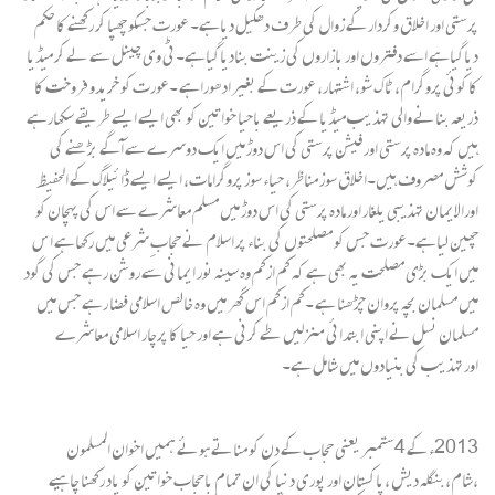
پرستی اور اخلاق وکردار کے زوال کی طرف دھکیل دیاہے۔ عورت جسکو چھپا کر رکھنے کا حکم
دیاگیاہے اسے دفتروں اور بازاروں کی زینت بنادیاگیاہے۔ٹی وی چینل سے لے کر میڈیا
کا کوئی پروگرام، ٹاک شو، اشتہار، عورت کے بغیر ادھوراہے ۔عورت کو خریدو فروخت کا
ذریعہ بنانے والی تہذیب میڈیا کے ذریعے باحیا خواتین کو بھی ایسے ایسے طریقے سکھارہے
ہیں کہ وہ مادہ پرستی اور فیشن پرستی کی اس دوڑ میں ایک دوسرے سے آگے بڑھنے کی
کوشش مصروف ہیں۔اخلاق سوز مناظر، حیاء سوز پروگرامات، ایسے ایسے ڈائیلاگ کے الحفیظ
اورالایمان تہذیبی یلغار اور مادہ پرستی کی اس دوڑ میں مسلم معاشرے سے اس کی پہچان کو
چھین لیاہے۔عورت جس کو مصلحتوں کی بناء پر اسلام نے حجابِ شرعی میں رکھاہے ا س
میں ایک بڑی مصلحت یہ بھی ہے کہ کم ازکم وہ سینہ نور ایمانی سے روشن رہے جس کی گود
میں مسلمان بچہ پروان چڑھنا ہے ۔کم ازکم اس گھر میں وہ خالص اسلامی فضا رہے جس میں
مسلمان نسل نے اپنی ابتدائی منزلیں طے کرنی ہے اور حیا کا پرچار اسلامی معاشرے
اورتہذیب کی بنیادوں میں شامل ہے۔
2013ء کے 4ستمبر یعنی حجاب کے دن کو مناتے ہوئے ہمیں اخوان المسلمون
،شام،بنگلہ دیش ،پاکستان اور پوری دنیا کی ان تمام باحجاب خواتین کو یاد رکھنا چاہیے