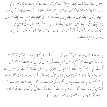
جنہوں نے اپنے حجاب کیلئے اور اسلام کے اس شعار کے لئے کار ہائے نمایاں سرانجام
دیے۔اس وقت اخوان المسلمون کی مجاہد بہنیں جو کہ استقامت کی تصویر بنی اپنے بھائیوں
،اپنے بیٹوں،اپنے بچوں اوراپنے باپوں کے ساتھ اڑھائی مہینے سے جمہوریت کیلئے سڑکوں
پر احتجاج کرتی ،اپنے خون کو بہاتی ،اپنے بھائیوں اور بیٹوںکو قربان کرتی اوران کی
شہادتوں پر سجدہ شکر کرتی نظر آرہی ہے ۔حجاب کے اسی اسلامی شعار کو انہوں نے اپنے
چہروں پر سجایاہواہے ۔
یہ سب اسی تہذیب اور اسی مسلم معاشرے کے قیام کی عملی جدوجہد ہے جس کا حکم اﷲ
رب العالمین نے ہم مسلم خواتین کو دیاہے ۔ آج ہم ان کی اس استقامت کو سلام پیش
کرتے ہیں اور ۴ ستمبر کے دن کو میدان رابعہ کی ان بہنوں کے نام کرتے ہیں جنہوں نے
جمہوریت کی آبیاری کیلئے اپنا خون بہایااور بیش قیمت قربانی دی۔رابعہ کا لفظ یعنی چار اور
یہ 4ستمبر یوم حجاب ہے ۔یہ اس انقلاب کی نوید ہے جو مسلم دنیا اور امت مسلمہ کے اتحاد
کا پیش خیمہ ثابت ہو گا۔اور یہ دنیا اﷲ کے نور سے جگمگائے گی کیونکہ اﷲ کے نور کو پھیلنا
ہے اور کفر اس دنیا سے تلملاتا ہوارخصت ہو جائے گا۔