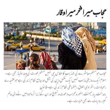
حجاب میرا فخر میرا وقار
حجاب جو مسلم معاشرے کی تہذیب کا عکاس ہی نہیں مسلم عورت کی وجہ امتیاز بھی ہے۔
اسلام ایک روایتی مذہب نہیں ایک مکمل دین کی شکل اور جامع نظام زندگی ہے جو عقیدے
،عبادات ،انفرادی اخلاق ،اجتماعی نظام زندگی ہے۔قانون
،عدالت،پارلیمنٹ،منبرومحراب دعوت وتبلیغ اور ان کے زیر اثر وجود میں نے والی عالم
گیر روایات سے بھی عبارت ہے۔