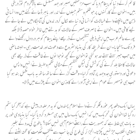
قائم کر کے دنیا کو پیغام دیا کہ سب مزاحمتیں صبر اور جہد مسلسل سے بالآخر دم توڑ دیتی
ہیں۔ اخوان کے کارکنوں پر جو ظلم و ستم جیلوں کے اندر اور باہر ڈھائے گئے ہیں وہ انسانی
ذہن میں پنپنے والے خیالات کو انسانی دنیا سے نکال کردرندوں کی آماجگاہ میں لے جانے کے
لیے کافی ہیں۔ اخوان نے نا صرف مصر کے حالات کو بدلنے میں خاطر خواہ حصہ ڈالا بلکہ
پورے عالم عرب میں اپنی ذیلی تنظیموں کے ذریعے اپنے پیغام کو ہر درد دل رکھنے والے
فرد تک پہنچایا۔ ان کے طریقہ کار کی بنیاد شروع سے دعوت اور خدمت رہی ۔ البتہ ماضی
میں جب جبر سہتے سہتے حد ہو گئی تو اخوان کے کچھ نوجوانوں نے طاقت کے ذریعے بھی
حالات کا مقابلہ کرنے کی کوشش کی لیکن تنظیم کے مثالی نظم و ضبط نے انہیں واپس
دعوتی اور دستوری جدوجہد پر آمادہ کر لیا۔ وقت گزرنے کے ساتھ ساتھ یہ باب مکمل بند ہو گیا
جب ہی تو مصر کے عوام نے اپنی آزاد رائے کا وزن اخوان کے پلڑے میں ڈالا۔
یہاں ایک دفعہ پھر غور و فکر کرنے والے اسلام پسندوں کو یہ مرحلہ درپیش ہے کہ آخر کیا سقم
رہ گیا تھا اخوان کی تحریک میں کہ انہیں ایک سال میں ہی مسترد کر دیا گیا۔ کیا بنیادی طور پر
یہ بات ہی غلط ہے کہ جمہوریت کے راستے اسلام آ ہی نہیں سکتا؟ یا فوج کی مدد کے بغیر
اسلامی انقلاب جڑ نہیں پکڑتا۔ الجزائر کی فوج کی جانب سے منتخب حکومت کا تختہ الٹنے کے