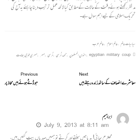
مدنظر رکھتے ہوئے وقت کے حالات کے مطابق کیا لائحہ عمل ترتیب دینا چاہئے یہ آج کی
تحریک اسلامی کے لیے اہم سوال ہے۔
سیاسیات عالم
,
عالم اسلام
,
عالم عرب
egyptian military coup
,
اخوان المسلمون
,
محمد مُرسی
,
مُرسی
,
مصر
,
مصری فوجی بغاوت
Previous
Next
معاشرے انصاف کے ساتھ زندہ رہتے ہیں
جو ڈٹے ہوئے ہیں محاذ پر
ابراہیم
July 9, 2013 at 8:11 am
محترم بھائی! یہ باتیں سنتے اور کرتے تو ہمیں صدیاں بیت گئیں ہیں.