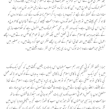
بعد مصر کی فوج نے اس شبہ کو مزید تقویت دی ہے کہ اسلام کی راہ میں رکاوٹ دراصل
مسلم ممالک کی افواج ہیں۔ جن کا سارا ناک و نقشہ مغرب نے اپنی ضرورتوں اور اپنے
مفادات کے تحفظ کے لیے ترتیب دیا ہے۔یا اگر اسلام پسند ملک کے اندر کے اداروں کو
قابو کر بھی لیتے ہیں تو بیرونی حملہ آوروں سے مزاحمت کیسے کریں گے؟ طالبان کا عروج و
زوال اس کی مثال ہے۔ ایک اور نظریہ بھی مسلم ممالک میں مقبول ہے کہ حکومت سازی
کے لئے جہدو جہد کا اسلام سے کوئی تعلق نہیں بلکہ حکمران تو عوام کا عکس ہوتے ہیں۔ اچھے
اعمال کے نتیجے میں اللہ تعالیٰ انعام کے طور پر اچھے حکمران عطا کر دیتے ہیں۔ بر صغیر میں
تبلیغی جماعت سے وابستہ لوگ اس ساری چیز کو اسی نظر سے دیکھتے ہیں۔
ہمارا نقطہ نظر کوئی بھی ہو، ہم سب مسلمان اس بات پر یقین رکھتے ہیں کہ کسی ایک ملک
میں یا کسی ایک تنظیم کی ناکامی اسلام کی ناکامی نہیں ہے۔ یہ وہاں کے لوگوں اور لائحہ عمل
کی ناکامی تو ہو سکتی ہے لیکن اسلام کو تو بہرحال پوری دنیا میں پھیلنا ہے۔ اسلام کے نفاذ
کے جتنے راستے بیان کیے جاتے ہیں چاہے وہ طاقت کےحصول کے بعد میدان جہاد سے
متعلق ہوں یا محض دعوتی اسلوب تک ہی بات ختم ہو جاتی ہو،سیکولر طاقتوں کے ساتھ
مفاہمت ہو یا مذہبی جماعتوں کا گٹھ جوڑ ہو ان سب کا تھوڑا بہت تجربہ پچھلی دو دہائیوں میں
تقریبا ہو چکا ہے۔ ان کے کیا نتائج برآمد ہوئے ہیں اور کہاں کہاں کمزوری رہ گئی ہے ان کو