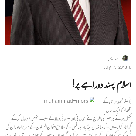
احمد اویس
July 7, 2013
اسلام پسند دوراہے پر!
ڈاکٹر محمد مرسی کے
اقتدار کا ایک سال
مکمل ہونے پر مصر کی افواج نے اندرونی اور بیرونی دباؤ کے سبب انہیں معزول کر کے
گرفتار کرلیا۔ ان کے ساتھ ہی میڈیا رپورٹس کے مطابق اخوان المسلون کے سربراہ اور ان کی
ٹیم کو بھی گرفتار کر کے اسی جیل میں بند کر دیا گیا جہاں پر مصر کے عوام پر بد ترین آمریت