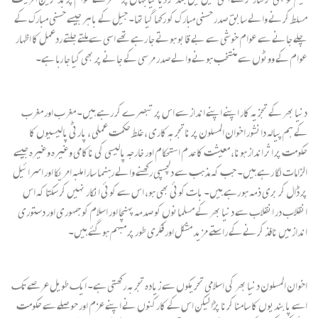
مسلط کرنے والے سابق صدر حسنی مبار ک کو رکھا گیا تھا۔ جیل کے باہر جیسے حسنی مبارک کے
چلے جانے سے عوام خوشی سے بے قابو ہوتے جا رہے تھے اسی سے ملتے جلتے ردعمل کا اظہار
عوام کے ووٹوں سے منتخب ہونے والے صدر مرسی کے جانے پر بھی کیا جا رہا ہے۔
دنیا بھر کے تجزیہ کار اپنے اپنے انداز سے اس پر تبصرے کر رہے ہیں۔ مغرب اور مغرب
کے ہم پیالہ دانشور اخوان المسلون پر ناتجربہ کاری ، غلط حکمت عملی ، پارٹی پالیسیوں کا
حکومت پر اثر انداز ہونا، معیشت کا عدم استحکام اور خارجہ پالیسی کی ناکامی وغیرہ وغیرہ جیسے
الزامات لگا رہے ہیں۔ جب کہ مذہب سے دلچسپی رکھنے والے رہنما سارا ملبہ امریکا اور اسرائیل
پر ڈال کر بری ذمہ ہو رہے ہیں۔ بات کوئی بھی ہو، اس سے کوئی انکار نہیں کر سکتا کہ اس
انقلاب در انقلاب سے دنیا بھر کے مسلمانوں کو صدمہ پہنچا اور اسلام کو جمہوری اور دستوری
انداز میں نافذ کرنے کے راستے مزید مشکل اور فکری طور پر مبہم ہو گئے ہیں۔
اخوان المسلون دنیا بھر کی اسلامی تحریکوں سے زیادہ تجربہ رکھتی ہے۔ ایک طویل عرصے تک
اسے پابندیوں کا سامنا کرنا پڑا لیکن اس کے کارکنوں نے اپنے عزم اور حوصلے سے حکومت