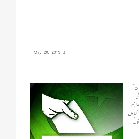
May 26, 2013
 کر وا دیے جا ئیں گے وغیرہ وغیرہ اور آخر کار ۱۱ مئی کا دن آ
کی
 اہم
 گیا دن
لولگ