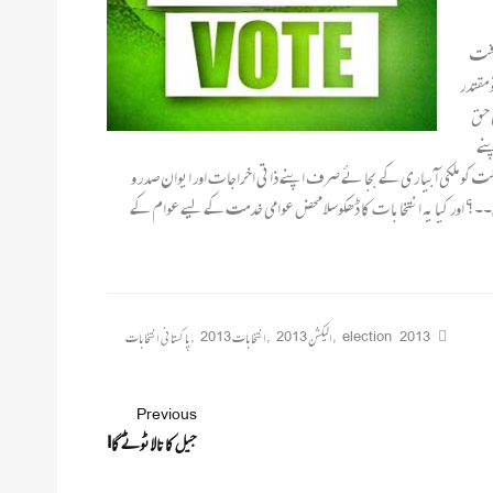
گرفت
 مقتدر
 حق
پنے
کو ملکی آبیا ری کے بجا ئے صرف اپنے ذاتی اخراجا ت اور ایوان صدر و
گی۔۔؟ اور کیا یہ انتخابا ت کا ڈھکوسلا محض عوامی خدمت کے لیے عوام کے
election 2013
,
الیکشن 2013
,
انتخابات 2013
,
پاکستانی انتخابات
Previous
جیل کا تالا ٹوٹے گا!