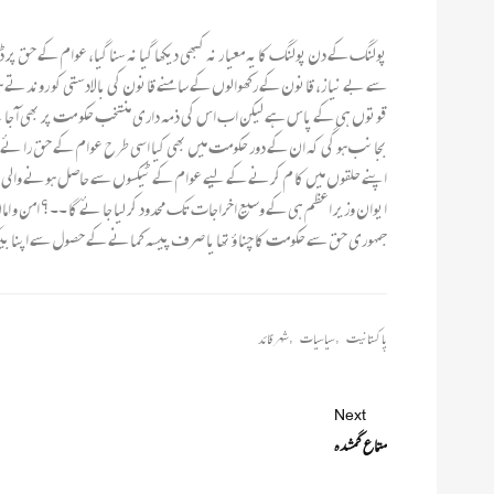
پولنگ کے دن پولنگ کا یہ معیا ر نہ کبھی دیکھا گیا نہ سنا گیا، عوام کے حق پر 
سے بے نیا ز، قانون کے رکھوالوں کے سامنے قانون کی بالادستی کو روندتے ہوئے
قوتوں ہی کے پاس ہے لیکن اب اس کی ذمہ داری منتخب حکو مت پر بھی آ جا ئ
بجانب ہو گی کہ ان کے دور حکومت میں بھی کیا اسی طرح عوام کے حق را ئے دہی
اپنے حلقوں میں کا م کرنے کے لیے عوام کے ٹیکسوں سے حاصل ہونے والی رقم عو
ایوان وزیر اعظم ہی کے وسیع اخراجات تک محدود کر لیا جا ئے گا ۔۔؟ امن و ام
جمہوری حق سے حکومت کا چنا ؤ تھا یا صرف پیسہ کمانے کے حصول سے اپنا بی
پاکستانیت
,
سیاسیات
,
شہر قائد
Next
متاع گمشدہ