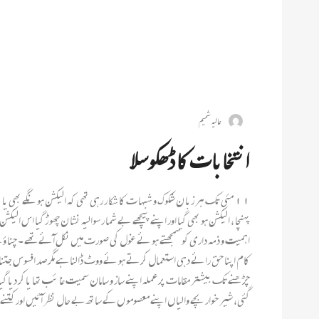
عالیہ شمیم
انتخابات کا ڈھکوسلا
پہنچا ، الیکشن ہو بھی گیا اور اپنے پیچھے بے شما ر سوالیہ نشا ن چھو ڑ گیا اس ال
اہمیت و ذمہ داری کو سمجھتے ہو ئے غول کی صورت میں نکل آئے تھے ۔ چنا 
کام اپنا حق رائے دہی استعمال کرتے ہو ئے ووٹ ڈالنا ہے مگر صد افسوس جتنا عوا
چڑھنے تک بیشتر مقامات پر عملہ اپنے ساز و سامان سمیت غا ئب تھا یا کر دیا گی
گئی، شیر خوار بچے والیاں اپنے معصومو ں کے ساتھ بے حال نظر آئیں اورکتنے 