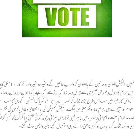
۱۱ مئی تک ہر زبا ن شکوک و شبہا ت کا شکا ر رہی تھی کہ الیکشن ہو نگے بھی یا نہیں، الیکشن ملتوی ہو جا ئیں گے یا ملتوی
یکشن میں عوام کا جوش و خروش صبح ہی سے قا بل دید تھا، کیا بو ڑھے ، کیا بچے ، کیا جوان مرد و زن ووٹ 
ؤ کے اس کار خیر میں سب اس طرح بڑھ چڑھ کر حصہ لے رہے تھے گویا کہ الیکشن کے دن کا سب سے
م کا صبح سے ہی ہجوم تھا وہ حکو متی ملی بھگت، الیکشن کمیشن کی بد انتظامی و غلط پالیسی کی نظر ہو
ا۔۔۔ عوام سخت و چلچلاتی دھوپ میں با ہر لمبی قطار میں سڑتی رہی، کوئی غش کھا کر گر پڑا، کسی کو 
ہی ووٹرز تھک کر ، بد دل ہو کر اپنا حق رائے دہی استعمال کیے بغیر واپس لوٹ گئے۔