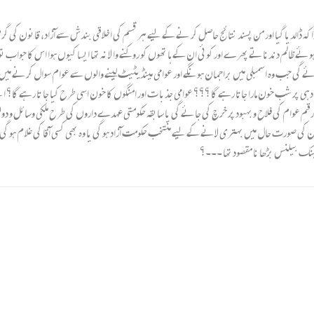
ڈاکہ ڈالدیا گیا اور من پسند نتا ئج حاصل کر نے کے لیے ہر قسم کی اخلاقی بندش سے آزاد، قانون کی 
 ظالم دندناتے پھرے اور کوئی ان کے ہا تھوں کو روکنے وا لا نہ تھا ایسا کیوں ہوا اس کا جواب تو
ے گی جب وہ اسمبلی میں براجمان ہونگے اور عوامی مینڈیٹیٹ لینے والوں سے عوام سوال کرنے میں
 پر شب خون مارا جاتا رہے گا ؟؟؟ عوامی جذبا ت اور امنگوں کا خون اسی طرح کیا جا تا رہے گا؟ ا
ام کی فلاح و بہبود پر خرچ کی جائے گی یا سابقہ حکومتی عہدے داروں کی طرح ملکی وسائل و دولت 
ان کی صورت حال میں بہتری لانے کے لیے منتخب حکومت آزاد ہو گی یا وہ بھی کسی آقا کی غلا م ہو 
نک بیلنس بڑھا نا مقصود تھا ۔۔۔؟