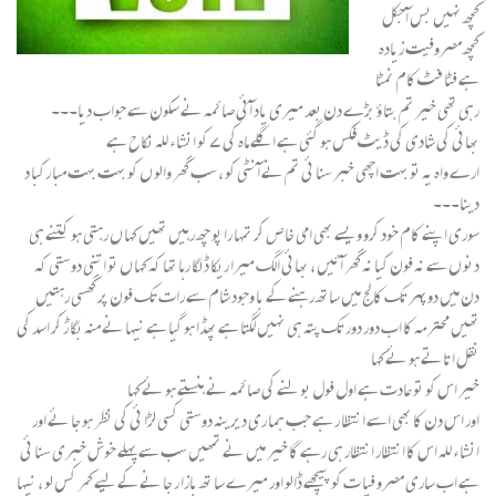
کچھ نہیں بس آجکل
کچھ مصروفیت زیادہ
ہے فٹا فٹ کام نمٹا
رہی تھی خیر تم بتا ؤ بڑے دن بعد میری یاد آئی صائمہ نے سکون سے جواب دیا۔۔۔
بھائی کی شادی کی ڈیٹ فکس ہو گئی ہے اگلے ماہ کی ۷ کو انشا ء للہ نکاح ہے
ارے واہ یہ تو بہت اچھی خبر سنا ئی تم نے آنٹی کو ، سب گھر والو ں کو بہت بہت مبا رکبا د
دینا۔۔۔
سوری اپنے کام خود کرو ویسے بھی امی خاص کر تمہا را پو چھ رہیں تھیں کہا ں رہتی ہو کتنے ہی
دنو ں سے نہ فون کیا نہ گھر آئیں ، بھائی الگ میرا ریکا ڈ لگا رہا تھا کہ کہا ں تو اتنی دوستی کہ
دن میں دوپہر تک کالج میں ساتھ رہنے کے با وجود شام سے رات تک فون پر گھسی رہتیں
تھیں محترمہ کا اب دور دور تک پتہ ہی نہیں لگتا ہے پھڈا ہو گیا ہے نیہا نے منہ بگا ڑ کر اسد کی
نقل اتاتے ہو ئے کہا
خیر اس کو تو عادت ہے اول فول بو لنے کی صائمہ نے ہنستے ہو ئے کہا
اور اس دن کا بھی اسے انتظا ر ہے جب ہما ری دیرینہ دوستی کسی لڑا ئی کی نظر ہو جا ئے اور
انشا ء للہ اس کا انتظار انتظار ہی رہے گا خیر میں نے تمھیں سب سے پہلے خوش خبری سنا ئی
ہے اب ساری مصرو فیا ت کو پیچھے ڈالو اور میرے سا تھ بازا ر جا نے کے لیے کمر کس لو ، نیہا