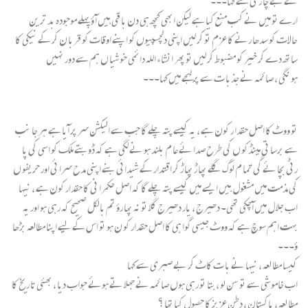
نے بے چا رگی سے کہا۔۔۔
ارے تو میں نے کب منع کیا ہے لیکن ابھی کچھ ہی دن با قی ہیں آ ؤ پہلے موجودہ بد ترین
حالات کو سدھا رنے کا عزم تو کر لیں اپنی دلچسپیوں کو اپنے اوقات کو قربا ن کر کے نیکی کا
ساتھ دے کر خیر کو مضبوط کر لیں تو پھر انشا ء اللہ دائمی خوشیا ں ہم سے دور نہیں
ہو نگی ، صائمہ نے جذبا ت سے پر لہجے میں کہا۔۔۔
تو ووٹ کا اصل حقدا ر کون ہے ، یہ کیسے پتہ چلے گا جب سے الیکشن سر پر آیا ہے ہر جا نب
سے برسا تی مینڈکو ں کی طرح صدا ئے عا م بلند ہو نے لگی ہے کہ ڈوبتے ملک کو اسی کی پا
رٹی بچا ئے گی تما م لوگ گلے پھا ڑ پھا ڑ کر اقتدار کے شیدائی بنے اپنی مدح سرا ئی اور حریفو ں
کی مذمت میں مشغول ہیں ایسے میں کیسے پتہ چلے گا کہ اصل حکمرا نی کا حقدار کون ہے ، نیہا
اب جلا ل میں آچکی تھی۔ دھیرج ، یار دھیرج گلا تو نہ پھا رؤ تم بالکل صحیح کہ رہی ہو اور یہ
بہت اہم سوچ ہے کہ ووٹ جیسی گوا ہی کا اصل حقدار کو ن ہو تو اس کے لیے اپنا مطالعہ بڑھا
ؤ۔۔۔
کیسا مطا لعہ ، نیہا نے با ت کاٹ کر بے صبری سے کہا
اب خاموشی سے تو سن لو ،بتا تو رہی ہوں صائمہ نے جھلا تے ہوئے جواب دیا ، بھئی تا ریخ کا
مطا لعہ ، پاکستان ، دطن عزیز کا حصول کیا تھا ؟