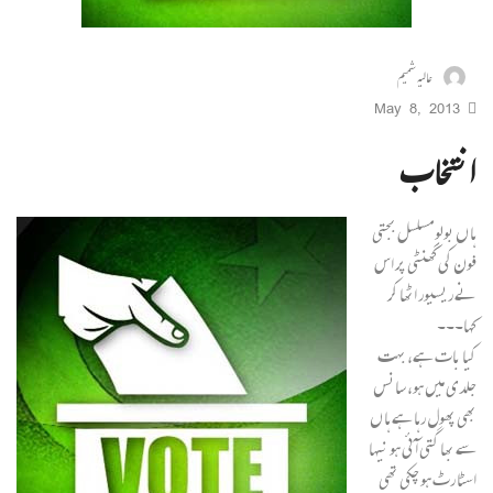
عالیہ شمیم
May 8, 2013
انتخاب
ہا ں بولو مسلسل بجتی
فون کی گھنٹی پر اس
نے ریسیور اٹھا کر
کہا۔۔۔
کیا بات ہے، بہت
جلدی میں ہو، سانس
بھی پھول رہا ہے ہا ں
سے بھا گتی آئی ہو نیہا
اسٹا رٹ ہو چکی تھی