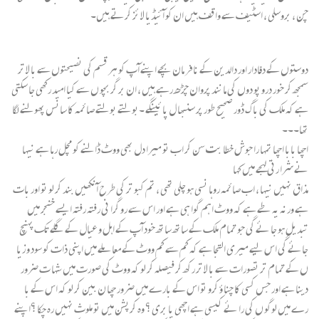
چن ، بروسلی ، اسٹیف سے واقف ہیں ان کو آئیڈیا لا ئز کرتے ہیں۔
دوستوں کے دفادار اور دالدین کے نافر مان بچے اپنے آپ کو ہر قسم کی نصیحتوں سے با لا تر
سمجھ کر خور درو پو دوں کی مانند پروان چڑھ رہے ہیں ، ان بر گر بچو ں سے کیا امید رکھی جا سکتی
ہے کہ ملک کی با گ ڈور صحیح طور پر سنبھا ل پا ئینگے ۔بولتے بولتے صائمہ کا سانس پھولنے لگا
تھا۔۔۔
اچھا بابا اچھا تمہا را جوش خطا بت سن کر اب تو میرا دل بھی ووٹ ڈالنے کو مچل رہا ہے نیہا
نے شرا رتی لہجے میں کہا
مذاق نہیں نیہا ، اب صائمہ روہا نسی ہو چلی تھی ، تم کبو تر کی طرح آنکھیں بند کر لو تو اور بات
ہے ورنہ یہ طے ہے کہ ووٹ اہم گوا ہی ہے اور اس سے رو گرا نی رفتہ رفتہ ایسے خنجر میں
تبدیل ہو جا ئے گی جو تمام ملک کے ساتھ ساتھ خود آپ کے اہل و عیال کے گلے تک پہنچ
جائے گی اس لیے میری التجا ہے کہ کم سے کم ووٹ کے معا ملے میں اپنی ذات کو سود و زیا
ں کے تمام تر تصورات سے با لا تر رکھ کر فیصلہ کر لو کہ ووٹ کی صورت میں شہا ت ضرور
دینا ہے اور جس کسی کا چنا ؤ کرو تو اس کے بارے میں ضرور چھا ن بین کر لو کہ اس کے با
رے میں لوگو ں کی را ئے کیسی ہے اچھی یا بری ؟ وہ کرپشن میں تو ملوث نہیں رہ چکا ؟اپنے