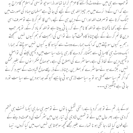
تو جب سے ہی میں نے ووٹ ڈالنے کا عزم کر لیا تھا اور ذرا سو چو تو سہی کہ اسلا م کا مزاج یہ
ہے کہ اس کے دا ئرے میں ہر چیز اللہ ہی کے لیے کی جا تی ہے مسلمان جہا د کی صورت میں
جنگ کرتا ہے تو صرف اللہ اور اس کے دین ہی کے لیے ، امن قا ئم کرتا ہے تو صرف اسی
کے لیے ، کھا نا کھاتا ہے تو اللہ کا نام لے کر ، پانی پیتا ہے تو اللہ کو یاد کر کے، تو پھر جب
دین قائم کرنے کے لیے چنا ؤ کا وقت آ جا ئے تو اس کی اہمیت کو ہم کیوں نہیں سمجھتے
،ہم یہ کیوں سوچتے ہیں کہ ایک ہما رے ووٹ سے کیا ہو گا یہ کیوں نہیں سوچتے کہ ہما را
ایک ووٹ ہی کامیا بی سے ہمکنا ر کر دے گا رہی با ت سیا ست میں دلچسپی لینے کی تو اصل
دلچسپی دین کے نفا ذ کی ہے ، معا شرے کی اصلاح کی ہے ، جو صالح حکمرا نو ں کے بغیر ممکن
نہیں ، بگڑے ہو ئے معا شرے کو بہترین ، چنا ؤ ، کے ذریعے صالح قیا دت کے سپرد کرنے
کو اگر تم سیا ست کہتی ہو تو یہ سیاست لا زمی ہو نی چاہیے کیو نکہ جدا ہو دین سے سیا ست تورہ
جا تی ہے چنگیزی۔۔۔
اوکے یار تم نے تو بور کر دیا ہے ،اتنی ثقیل باتوں نے تو میری ساری ایکسا ئمنٹ ہی ختم
کر دی ہے،بہر حال میں نے تو تمہیں شادی کی تیا ریوں میں شرکت کی دعوت دینے کے
لیے فون کیا تھا ، جانتی ہو نا تمہا رے بغیر مجھے کچھ سوجھتا ہی نہیں اب میں کیا کروں ، نیہا