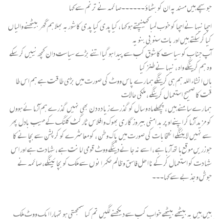
جو سچے ہیں مسند پہ ان کو بٹھا ؤ ۔۔۔۔۔۔صائمہ نے ترنم سے کہا
اچھا نیہا نے اچھا کو خوب لمبا کھینچتے ہو کہا ، کیا پدی کیا پدی کا شوربہ بھلا ہم گھر بیٹھنے والیا ں
کیا کر سکتے ہیں اور بات سنو بی بنو یہ
آپ جنا ب کو سیا ست کا شوق کب سے پیدا ہو گیا اتنے بڑے سیاست دان کچھ نییں کر سکے
وہ ہم کرینگے واہ ، نیہا نے طنز کیا
ہاں انشاء اللہ ہم ہی کرینگے ہما رے پاس ووٹ کی صورت میں بڑی طا قت ہے ہم اس طا
قت کا صحیح استعما ل کرینگے ، ملکی حالات
ہما رے سامنے ہیں ، پچھلے ماہ و سا ل کو گذرے زیا دہ دن بھی نہیں گذرے ہم آزما ئے ہووں
کو مزید آزما کر اپنے اوپر بد امنی بیروز گا ری بھوک و افلا س ٹارگٹ کلنگ کے مہیب بادل پھر
سے نہیں لایئنگے انتخابا ت کی صورت میں پاک وطن ، کو معا شرے کو کرپشن سے بچا نے کا
جو زریں موقع ہا تھ آرہا ہے ، ا سے نہ جا نے دینگے ووٹ قومی امانت ہے ، شہا دت ہے اور اس
شہا دت کو استعمال کر کے نا ا ھل فاسق و ظالم حکمرا نو ں سے ملک کو بچا ئینگے، صائمہ نے
جوش و جذبے سے کہا۔۔۔
ہیں ہیں یہ بیٹھے بیٹھے خواب کب سے دیکھنے لگیں تم کیا سمجھتی ہو تمہارا ایک ووٹ ملک