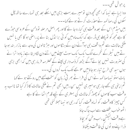
پر جوش تھی۔۔۔
وہ ایسا ہے نیہا کہ ابھی کچھ دن تو میرے بہت بزی ہیں اسکے بعد ہی تمہا رے ساتھ چل
سکوں گی ، صائمہ نے معذرت کرتے ہوئے کہا۔۔۔
ہیں میڈم اس کے بعد وقت ہی کیا رہ جا ئے گا اور پھر اصل مرحلہ تو دلہن کے عروسی جوڑے
کا ہے مجھ کو تو پہلے ہی ڈر ہے کہ ایک ماہ میں کو ئی برا ئڈل بنا نے پر راضی ہو گا بھی یا نہیں
ملکی حالات سے تم وا قف ہی ہو آئے دن کے ہنگا موں اور ہڑ تا لو ں کی وجہ سے با زار بند ہو جا
تے ہیں ٹیلر کے نخرے الگ ایک ایک سوٹ سینے میں اتنے دن لگا دیتا ہے زیادہ اترا نے
کی ضرورت نہیں بجا ئے آگے بڑھ کر ذمہ داری لینے کے محترمہ فر ما رہی ہیں کہ ابھی بزی
ہوں سیدھی طرح تیا ر ہو جا ؤ میں ۴ بجے تک پک کرو ں گی۔۔۔
بات سنو نیہا صائمہ نے اس کی فرا ٹے بھرتی زبان کو سخت لہجے میں روکتے ہو ئے کہا
تم اپنی ہی کہے جا رہی ہو میری نہیں سن رہیں ابھی تم نے ملکی حالات کا ذکر کیا تھا نا اب یہ
وقت سب کا موں کو چھوڑ کر حالات کی بہتری کے لیے قدم اٹھا نے کا ہے
کس چیز کا وقت ، کو نسا وقت ، کیا کہ رہی ہو نیہا جھلا گئی تھی
اٹھو خواب غفلت سے اب جا گ جا ؤ
ہے وقت الیکشن ، اب وطن کو بچا ؤ
ذرا اپنے ووٹو ں کی طا قت دیکھا ؤ