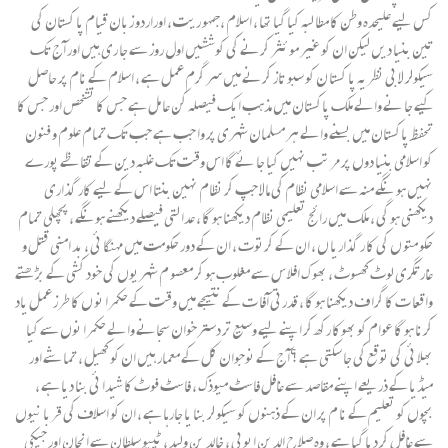
کس لیے علیحدہ وطن کا مطا لبہ کیا گیا تھا ، اسلام ،جمہو ریت ، اوراردو زبان قیام پا کستان کی
تین بنیا دیں لیکن ان کو غیر مو ئثر کرنے کی کوششیں اول روز سے جا ری ہیں اور آج تک
سیکولر لا بی نظریہ پا کستا ن کو سبو تاز کرنے میں سر گرم عمل ہے ، اسلام کے نام پر حاصل
کیے جا نے والے ملک پاکستان میں مذہب ایک فیصلہ کن عا مل ہے جس کا تشخص اور جس کا
تحفظ پاکستان میں بسنے والے ہر مسلمان شہری پر وا جب ہے جب تک تمام علوم و فنون
کو اسلامی بنیا دوں پر مرتب نہیں کیا جا ئے گا اس وقت تک غلبہ دین کے تقاظے پورے
نہیں ہو نگے منہ سے اسلامی نظام کی مالا جپ کر نظام نہین بنتا اس کے لیے کار گذاری
دیکھنی ہو گی ، ملک میں را ئج تعلیمی نظام دیکھنا ہو گا ، عدا لتی فیصلے دیکھنے ہونگے ، پچھلی تمام
حکو متو ں کی کا ر گذاریا ں ، ان کے کرتوت ، ان کے دور حکومت میں مہنگا ئی ، بد امنی قتل و
غارتگری لوٹ کھسوٹ ، بھو ک افلا س سے مغلوب ہو کر معصو م شہریوں کی خود کشی کے بڑھتے
واقعا ت کا گرا ف دیکھنا ہو گا ، قدرتی آفا ت کے نتیجے میں وقت کے حکمرا نو ں کا طرز عمل یاد
کرنا ہو گا عوام کو بھوکا رکھ کر اپنے لیے وسیع تر دسترخوان سجانے والے حکمرا نوں سے کیا
بھلا ئی کی توقع کی جا سکتی ہے ؟آج کے نوجوان کل کے معمار ہیں ان کو کھیل ، تما شے اور
میڈیا کے ذریعے اپنے مقاصد سے غافل فاسٹ میوذک ، فاسٹ فوٹ کا شیدا ئی بنا دیا ہے ،
بچوں کو تعلیم کے نا م پر ان کے ذہنوں کو سیکو لر بنا یا جارہا ہے ، ان کو اسلاف کی قربا نیوں
سے غافل کر دیا گیا ہے ، وہ صلا ح الدین ایوبی ، خالد بن ولید ، ٹیپو سلطان سے انجان اور جیکی