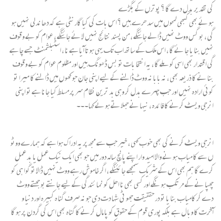
کی تقدیر بدل دے گا ؟ پوترں کے بگڑے
ہو ئے بھی کبھی لمحوں میں سدھرے ہیں ؟ اس بات کی کیا گارنٹی ہے کہ دھا ندلی نہیں ہو
گی ، بو گس ووٹ نھیں ڈالے جا ئنگے ، من پسند نتا ئج نہیں لا ئے جا ئنگے ، عوام کو بے وقوف
نہیں بنا یا جا ئے گا ، اس ملک کے ساتھ اب تک یہی ہو تا آیا ہے نا ، اسٹبلشمنٹ جسے چا ہے
گی اقتدار بھی اسی کو ملے گا ، یہ انتخا بات تو بس ڈھونگ ہیں اور مظلوم عوام کو بے وقوف
بنا نے کا ذریعہ بھی ، نہ بابا نہ ووٹ ڈالنے کے لیے اپنی جان جو کھوں میں ڈالنے کا میرا تو
کوئی ارادہ نہیں اور جب چہرے بدل کر وہی بد ترین نظام سر پر مسلط کیا جانا ہے تو اپنی
انرجی ویسٹ کرنے کا فا ئدہ ، نیہا نے جھلا تے ہو ئے کہا۔۔۔
انرجی ویسٹ کرنے کی بھی خوب کہی ، خیر جب سے مجھ پر یہ ادرا ک ہوا ہے کہ ہمارے ووٹو
ں سے کا میاب ہو نے والا امید وار اپنے پانچ سالہ دور میں جو بھی ایک نیک عمل یا بد عمل
کرے گا ہم بھی اس کے شریک سمجھے جا ئئنگے ، اگر خاموش رہے ووٹ نہیں ڈالا تو گوا ہی کو
چھپا نے کے مر تکب ہو نگے اور کسی بھی نا اھل کو نما ئندگی کے لیے جا نتے بو جھتے ووٹ
دے کر کامیاب بنا یا تو در حققیقت جھو ٹی شہا دت دی جو نہ صرف گنا ہ کبیرہ اور دنیا و
آخرت کا وبا ل ہے بلکہ پوری قوم کے حقوق کو پا مال کرنے کا گناہ بھی اس کی گردن پر ہو گا