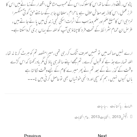
پڑوس رشتے دار کے ساتھ اس کا سلوک ، اس کے محبوب مشا غل ، اقتدار کے زما نے میں اس کا
طرز عمل ، اس کا ذریعہ معاش حلال ہے یا حرام ، سلطا ن جابر کے سامنے حق گوئی ْ منکسرا
لمزاجی اس کا مبلغ علم اور علم و مذہب کے اثرات اسکی نجی زندگی میں پا ئے جاتے ہیں ،
غرض ان تمام شرائط کے تحت فرد کا چنا ؤ ہی آپ کو اللہ کے یہا ں بری کروا سکتا ہے۔
ارے نہیں صائمہ میں تو تمہیں صرف تنگ کر رہی تھی ، میرا مقصد تم کو ہرٹ کرنا نہ تھا ،
اللہ تمہارے جذبے کو قبول کرے ، تم مجھے اپنے ساتھ ہی پا ؤ گی مگر یاد رکھنا کہ اس کڑے
وقت کے گذرنے کے بعد تم نے پھر میرے کام کے لیے وقت نکا لنا ہے
ہا ں کیوں نہیں ، ہم کو سچی اور دائمی خوشیا ں بھی تو حاصل کرنی ہیں نا۔۔۔
افسانے
,
پاکستانیت
,
سیاسیات
الیکشن 2013
,
انتخابات 2013
,
عام انتخابات
Previous
Next