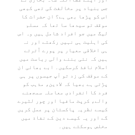
جس بنیاد پر مخالفت کی تھی کبھی
اس کو پڑھا بھی ہے؟ ان حضرات کا
موقف تو سیدھا سا تھا کہ مسلم
لیگ میں جو افراد شامل ہیں وہ اس
کی اہلیت ہی نہیں رکھتے اور نہ
ہی اخلاقی معیار پر پورے اُترتے
ہیں کہ نئی بننے والی ریاست میں
اسلام نافذ کرسکیں۔ ابے بھائی ان
کے موقف کی زد تو آپ جیسوں پر ہی
پڑتی ہے بھیا کہ لادین، مذہب کو
فرد کا انفرادی معاملہ سمجھنے
والے، کرپٹ مافیا اور چور لٹیرے
کیسے نظریہ پاکستان پر عمل کریں
گے اور یہ کیسے دین کے نفاذ میں
مخلص ہوسکتے ہیں۔