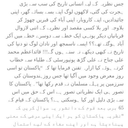
جس نظریہ کے لیے انسانی تاریخ کی سب سے بڑی
ہجرت کی گئی، لاکھوں لوگ اپنے بسے بسائے گھر، اپنی
جائیدادیں، اپنے کاروبار، اپنی آباء کی قبریں چھوڑ کر
بلاوجہ اور بلا کسی مقصد اور نظریے کے اتنی لازوال
قربانیاں دیکر یونہی ایک خطے سے دوسرے خطے میں آکر
آباد ہوگئے تھے؟؟ ایسے ناسمجھ اور نادان لوگ تو دنیا کی
تاریخ نے کبھی دیکھے نہ سنے ہوں گے!!! قائداعظم محمد
علی جناح نے علی گڑھ یونیورسٹی کے طلباء سے خطاب
کرتے ہوئے کیا ازارہ تفنن فرمایا تھا کہ “پاکستان تو اسی
روز معرض وجود میں آگیا تھا جس روزہندوستان کی
سرزمین پر پہلے مسلمان نے قدم رکھا تھا”۔ پاکستان کا
تصور ہی ایک نظریاتی تصور ہے اس کے حق میں اس
سے بڑی دلیل اور کیا ہوسکتی ہے؟ پاکستان کے قیام کے
65 برس بعد قوم کے دانشور یہ سوال کریں کہ
“نظریہ پاکستان کو ہر ایک اپنی مرضی کے معنی
پہنادیتا ہے اور اپنے مفاد کے لیے استمال