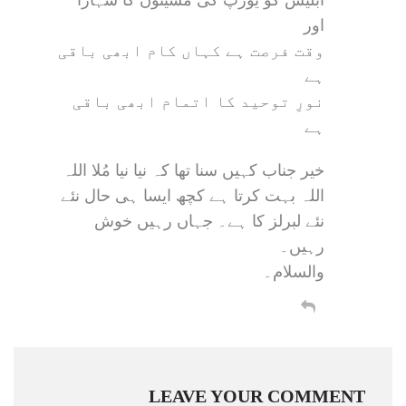
ابلیس کو یورپ کی مشینوں کا سہارا
اور
وقت فرصت ہے کہاں کام ابھی باقی
ہے
نورِ توحید کا اتمام ابھی باقی
ہے
خیر جناب کہیں سنا تھا کہ نیا نیا مُلا اللہ
اللہ بہت کرتا ہے کچھ ایسا ہی حال نئے
نئے لبرلز کا ہے۔ جہاں رہیں خوش
رہیں۔
والسلام۔
LEAVE YOUR COMMENT