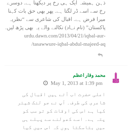
ذہن ہمیشہ ایک ہی رخ پر دیکھتا ہے. دوسرے
رخ سے اسے ڈر لگتا ہے. پھر بھی حق بات کہنا
میرا فرض ہے. اقبال کی شاعری سے “نظریہ
پاکستان” (نام نہاد) نکالنے والے یہ بھی پڑھ لیں.
urdu.dawn.com/2013/04/21/iqbal-aur-
tasawwure-iqbal-abdul-majeed-aq/
محمد وقار اعظم
May 1, 2013 at 1:39 pm
اعلی حضرت اب آتے ہیں اقبال کی
شاعری کی طرف۔ آپ نے جو لنک شیئر
کیا ہے اس کی اوقات کو تو سب کو
پتہ ہے۔ اسے کھولنے سے پہلے ہی
میں بتاسکتا ہوں کہ اس میں کیا