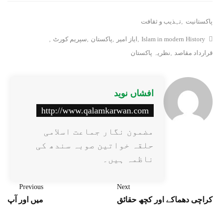
پاکستانیت
,
تہذیب و ثقافت
Islam in modern History
,
ایاز امیر
,
پاکستان
,
سپریم کورٹ
,
قرارداد مقاصد
,
نظریہ پاکستان
افشاں نوید
http://www.qalamkarwan.com
مضمون نگار جماعت اسلامی
حلقہ خواتین صوبہ سندھ کی
ناظمہ ہیں۔
Previous
Next
کراچی دھماکے اور کچھ حقائق
میں اور آپ