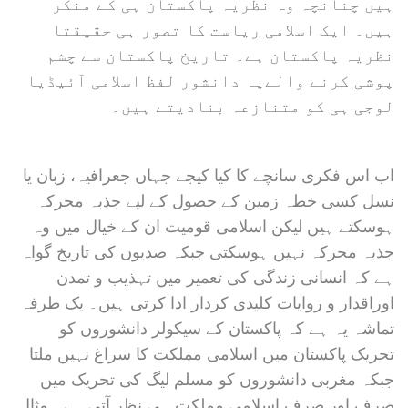
ہیں چنانچہ وہ نظریہ پاکستان ہی کے منکر
ہیں۔ ایک اسلامی ریاست کا تصور ہی حقیقتا
نظریہ پاکستان ہے۔ تاریخ پاکستان سے چشم
پوشی کرنے والےیہ دانشور لفظ اسلامی آئیڈیا
لوجی ہی کو متنازعہ بنادیتے ہیں۔
اب اس فکری سانچے کا کیا کیجے جہاں جعرافیہ، زبان یا
نسل کسی خطہ زمین کے حصول کے لیے جذبہ محرکہ
ہوسکتے ہیں لیکن اسلامی قومیت ان کے خیال میں وہ
جذبہ محرکہ نہیں ہوسکتی جبکہ صدیوں کی تاریخ گواہ
ہے کہ انسانی زندگی کی تعمیر میں تہذیب و تمدن
اوراقدار و روایات کلیدی کردار ادا کرتی ہیں۔ یک طرفہ
تماشہ یہ ہے کہ پاکستان کے سیکولر دانشوروں کو
تحریک پاکستان میں اسلامی مملکت کا سراغ نہیں ملتا
جبکہ مغربی دانشوروں کو مسلم لیگ کی تحریک میں
صرف اور صرف اسلامی مملکت ہی نظر آتی ہے۔ مثال