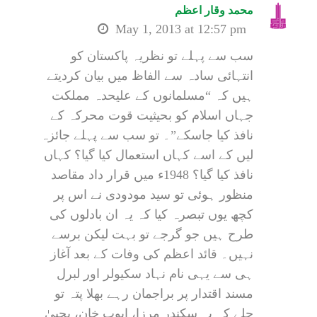
محمد وقار اعظم
May 1, 2013 at 12:57 pm
سب سے پہلے تو نظریہ پاکستان کو
انتہائی سادہ سے الفاظ میں بیان کردیتے
ہیں کہ “مسلمانوں کے علیحدہ مملکت
جہاں اسلام کو بحیثیت قوت محرکہ کے
نافذ کیا جاسکے”۔ تو سب سے پہلے جائزہ
لیں کے اسے کہاں استعمال کیا گیا؟ کہاں
نافذ کیا گیا؟ 1948ء میں قرار داد مقاصد
منظور ہوئی تو سید مودودی نے اس پر
کچھ یوں تبصرہ کیا کہ یہ ان بادلوں کی
طرح ہیں جو گرجے تو بہت لیکن برسے
نہیں۔ قائد اعظم کی وفات کے بعد آغاز
ہی سے یہی نام نہاد سکیولر اور لبرل
مسند اقتدار پر براجمان رہے بھلا پتہ تو
چلے کہ یہ سکندر مرزا، ایوب خان، یحییٰ