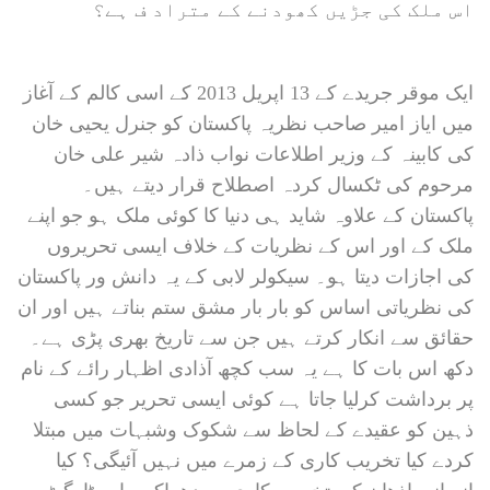
اس ملک کی جڑیں کھودنے کے متراد ف ہے؟
ایک موقر جریدے کے 13 اپریل 2013 کے اسی کالم کے آغاز
میں ایاز امیر صاحب نظریہ پاکستان کو جنرل یحیی خان
کی کابینہ کے وزیر اطلاعات نواب ذادہ شیر علی خان
مرحوم کی ٹکسال کردہ اصطلاح قرار دیتے ہیں۔
پاکستان کے علاوہ شاید ہی دنیا کا کوئی ملک ہو جو اپنے
ملک کے اور اس کے نظریات کے خلاف ایسی تحریروں
کی اجازات دیتا ہو۔ سیکولر لابی کے یہ دانش ور پاکستان
کی نظریاتی اساس کو بار بار مشق ستم بناتے ہیں اور ان
حقائق سے انکار کرتے ہیں جن سے تاریخ بھری پڑی ہے۔
دکھ اس بات کا ہے یہ سب کچھ آذادی اظہار رائے کے نام
پر برداشت کرلیا جاتا ہے کوئی ایسی تحریر جو کسی
ذہین کو عقیدے کے لحاظ سے شکوک وشبہات میں مبتلا
کردے کیا تخریب کاری کے زمرے میں نہیں آئیگی؟ کیا