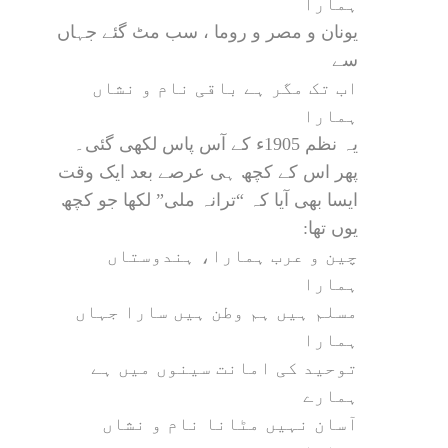
ہمارا
یونان و مصر و روما ، سب مٹ گئے جہاں
سے
اب تک مگر ہے باقی نام و نشاں
ہمارا
یہ نظم 1905ء کے آس پاس لکھی گئی۔
پھر اس کے کچھ ہی عرصے بعد ایک وقت
ایسا بھی آیا کہ “ترانہ ملی” لکھا جو کچھ
یوں تھا:
چین و عرب ہمارا، ہندوستاں
ہمارا
مسلم ہیں ہم وطن ہیں سارا جہاں
ہمارا
توحید کی امانت سینوں میں ہے
ہمارے
آسان نہیں مٹانا نام و نشاں