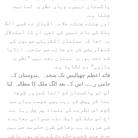
پاکستان نہیں، وہاں نظریہ لسانیت
چلتا ہے.
اور چلتے چلتے علامہ اقبال نے کسی الگ
ملک کی بات نہیں کی تھی. ان کا استدلال
یہ تھا کہ مسلمان اکثریتی صوبوں کی
کنفڈریشن کر دی جائے جو متحدہ انڈیا
کے تحت ہو. یہ بہتان بعد میں “نظریہ
سازوں” نے لگایا ہے.
قائد اعظم چھیالیس تک متحدہ ہندوستان کے
حامی رہے، اس کے بعد الگ ملک کا مطالبہ کیا.
آپ تو پاکستان کو اتنا کمزور چُوچا
بنا کر پیش کر رہے ہیں جیسے یہاں سب
کچھ اس نظریے کی بنیاد پر چل رہا ہے.
آج اس ملک کو ایک نئے عمرانی معاہدے
کی ضرورت ہے. وفاقی طرزِ حکومت جس میں
صرف چند شعبے حکومت کے پاس ہوں باقی