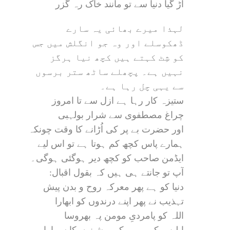
اڑ گیا دنیا سے تو مانند خاک رہ گزر
لہذا میرے بھائی یہ سارے
ڈھکوسلے اور وہ جو انگلش میں جس
کو شِٹ کہتے ہیں کچھ نیا ہرگز
نہیں ہے۔ پچھلے ساٹھ ستر برسوں
سے یہی چل رہا ہے۔
ستیزہ کار رہا ہے ازل سے تا امروز
چراغ مصطفوی سے شرار بولہبی
اور حضرت بے پر کی اُڑانے کا وقت چونکہ
ہمارے پاس کچھ کم ہوتا ہے تو اس لیے
ایڈمن صاحب کو کچھ دیر ہوگئی ہوگی۔
آپ تو جانتے ہی ہیں کہ بقول اقبال:
دنیا کو ہے پھر معرکہ روح و بدن پیش
تہذیب نے پھر اپنے درندوں کو ابھارا
اللہ کو پامردیِ مومن پہ بھروسا