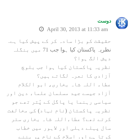
دوست
April 30, 2013 at 11:33 am
حقیقت کو بڑا سادہ کر کے پیش کیا ہے.
نظریہ پاکستان کیا ہوا جب 71 میں بنگلہ
دیش الگ ہوا؟
نظریہ پاکستان کیا ہوا جب بلوچ
آزادی کا نعرہ لگاتے ہیں؟
عطاء اللہ شاہ بخاری، ابو الکلام
آزاد جیسے جید مسلمان علماء دین اور
سیاسی رہنما یا پاگل کے پُتر تھے جو
نظریہ پاکستان (نام نہاد) کی مخالفت
کرتے تھے؟ عطاءاللہ شاہ بخاری ستر
سال پہلے دہلی اور لاہور میں خطاب
کرتا ہے اور اسلام کے نام پر بننے