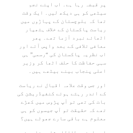
پر قبضہ رہا ہے۔ اب اپنے نجم
سیٹھی کو ہی دیکھ لیں۔ ایک وقت
تھا کہ بلوچستان کے پہاڑوں میں
ریاست پاکستان کے خلاف ہتھیار
اٹھائے نبرد آزما تھے۔ پھر
معافی تلافی کے بعد واپس آئے اور
اب نظریہ پاکستان کی “رسمی” ہی
سہی حفاظت کا حلف اٹھا کر وزیر
اعلی پنجاب بینے بیٹھے ہیں۔
اور جس وقت علامہ اقبال نے ریاست
کے اندر رہتے ہوئے کنفیڈریشن کی
بات کی تھی تو آپ پڑوس میں کھڑے
تھے کہ حقیقت تو آپ جیسوں کو ہی
معلوم ہے باقی سارے جھوٹے ہیں؟
اور اپنے عطااللہ شاہ بخاری نے