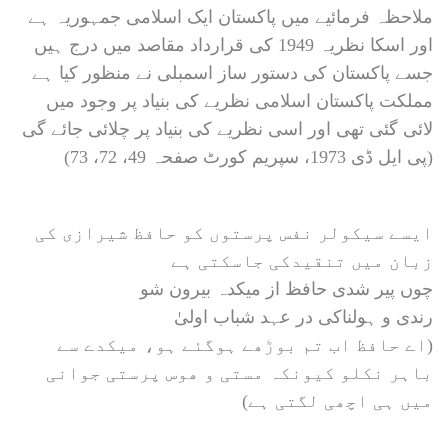
ملاحظہ فرمائیے میں پاکستان ایک اسلامی جمہوریہ ہے
اور اسکا نظریہ 1949 کی قرارداد مقاصد میں درج ہیں
جسے پاکستان کی دستور ساز اسمبلی نے منظور کیا ہے
مملکت پاکستان اسلامی نظریے کی بنیاد پر وجود میں
لائی گئی تھی اور اسی نظریے کی بنیاد پر چلائی جائے گی
(پی ایل ڈی 1973، سپریم کورٹ صفحہ 49، 72، 73)
ایسے سیکولر نفس پرستوں کو حافظ شیرازی کی
زبان میں تنقیدکی جاسکتی ہے
چوں پیر شدی حافظ از میکدہ بیرون شو
رندی و ہولناکی در عہد شباب اولیٰ
(اے حافظ اب تم بوڑھے ہوگئے ہو، میکدے سے
باہر نکلو کیونکہ مستی و ھوس پرستی جوانی
میں ہی اچھی لگتی ہے)