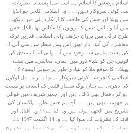
اسلام برصغیر کا اسلام ہے اسے انتہا پسندانہ نظریات
سے کوئی سروکار نہیں۔۔۔ وہ اسلامی کلچر جو انڈیا
میں پھیلا اور جس کی طاقت کا ارتکازدہلی میں دیکھنے
میں آیا وہ اس دیس کے رویوں کا عکاس تھا بالکل جس
طرح ترکی میں پروان چڑھنے والی اسلامی قدریں ترک
معاشرے کی آئینہ دار تھیں اس پس منظرمیں سی آئی اے
کی پشت پناہی سے وجود میں آنے والی انتہا پسندی کی
قوتیں،جن کو ضیاء دور میں ہمارے معاشرے میں پنپنے،
پھیلانے کا موقع ملا کو بنیادی طور پر جنوبی ایشیاء کے
اسلامی کلچر سے کوئی سروکار نہ تھا یہ زندہ دل لوگوں
کی دھرتی ہے یہاں لوگ شہباز قلندر کے آستانے پر مست
ہو کر دھمال بھی ڈالتے ہیں اور اجمیر شریف میں قوالی
پر جھومتے بھی ہیں۔۔۔ آج ہم جس نظریہ پاکستان کی
تشریح میں الجھے ہوئے ہیں وہ کیا ہے؟؟ وہ اقبال اور
قائد کے نظریات کے سوا کیا ہے وہ14 اگست 1947 کے
خطاب کے علاوہ بھی کچھ ہے؟ اس کے سوا ہر تشریح