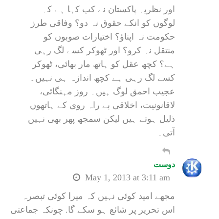
اور نظریہ پاکستان نے کب کہا ہے کہ
لوگوں کو انکے حقوق نہ دو؟ وفاقی طرز
حکومت نہ اپناؤ؟ اختیارات صوبوں کو
منتقل نہ کرو؟ اور ٹھوکر کسے لگ رہی
ہے؟ کچھ عقل کو ہاتھ مار بھائی، ٹھوکر
کسے لگ رہی ہے کچھ اندازہ ہی نہیں۔
عجیب احمق لوگ ہیں۔ روز مہنگائی،
لاقانونیت، اخلاقی بے راہ روی کے ہاتھوں
ذلیل ہوتے ہیں لیکن سمجھ پھر بھی نہیں
آتی۔
دوست
May 1, 2013 at 3:11 am
مجھے امید کوئی نہیں کہ میرا کوئی تبصرہ
اس تحریر پر شائع ہو سکے گا. چونکہ جماعتی