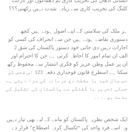
انسانی اذھان کی تخریب کاری بم دھماکوں اور ٹارگٹ
کلنگ کی تخریب کاری سے زیادہ شدت نہیں رکھتی؟؟؟
ہر ملک کی سلامتی کے اپنے اصول ہوتے ہیں کچھ
دستوری تقاضے ہوتے ہیں جن سے انحراف کی کسی کو
اجازات نہیں دی جاتی خود دستور پاکستان کی شق 2
الف ان تمام امور کا احاطہ کرتی ہے جن کا احترام اور
ان پر عمل وطن عزیز کو فکری انتشار سے محفوظ رکھ
سکتا ہے اسطرح قانون فوجداری دفعہ 123 اس شخص کو
دس سال قید با مشقت مع جرمانہ کی سزا دیتی ہے
جسکی تحریر یا گفتگو سے پاکستان کی تشکیل کی
مذمت ہو۔۔۔۔
ایک شخص نظریہ پاکستان کو ماننے کے لیے بھی تیار نہیں
وہ اسے فرد واحد کی “ٹکسال کردہ اصطلاح” قرار دے