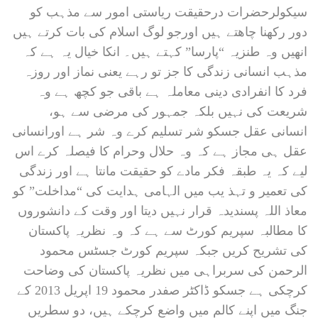
سیکولرحضرات درحقیقت ریاستی امور سے مذہب کو
دور رکھنا چاھتے ہیں اورجو لوگ اسلام کی بات کرتے ہیں
انھیں وہ طنزیہ “پارسا” کہتے ہیں۔ انکا خیال یہ ہے کہ
مذہب انسانی زندگی کا جز تو رہے یعنی نماز اور روزہ
فرد کا انفرادی دینی معاملہ ہے باقی جو کچھ ہے وہ
شریعت کی نہیں بلکہ جمہور کی مرضی سے ہو،
انسانی عقل جسکو شر تسلیم کرے وہ شر ہے اورانسانی
عقل ہی مجاز ہے کہ وہ حلال وحرام کا فیصلہ کرے اس
لیے کہ یہ طبقہ فکر مادے کو حقیقت مانتا ہے اور زندگی
کی تعمیر و تہذ یب میں الہامی ہدایت کی “مداخلت” کو
معاذ اللہ پسندیدہ قرار نہیں دیتا اور وقت کے دانشوروں
کا مطالبہ سپریم کورٹ سے ہے کہ وہ نظریہ پاکستان
کی تشریح کریں جبکہ سپریم کورٹ جسٹس محمود
الرحمن کی سربراہی میں نظریہ پاکستان کی وضاحت
کرچکی ہے جسکو ڈاکٹر صفدر محمود 19 اپریل 2013 کے
جنگ میں اپنے کالم میں واضع کرچکے ہیں، دو سطریں