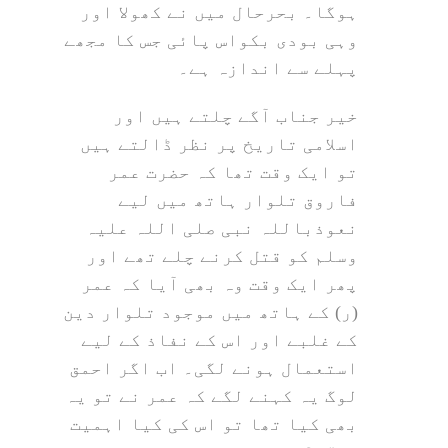
ہوگا۔ بحرحال میں نے کھولا اور
وہی بودی بکواس پائی جس کا مجھے
پہلے سے اندازہ ہے۔
خیر جناب آگے چلتے ہیں اور
اسلامی تاریخ پر نظر ڈالتے ہیں
تو ایک وقت تھا کہ حضرت عمر
فاروق تلوار ہاتھ میں لیے
نعوذباللہ نبی صلی اللہ علیہ
وسلم کو قتل کرنے چلے تھے اور
پھر ایک وقت وہ بھی آیا کہ عمر
(ر) کے ہاتھ میں موجود تلوار دین
کے غلبے اور اس کے نفاذ کے لیے
استعمال ہونے لگی۔ اب اگر احمق
لوگ یہ کہنے لگے کہ عمر نے تو یہ
بھی کیا تھا تو اس کی کیا اہمیت