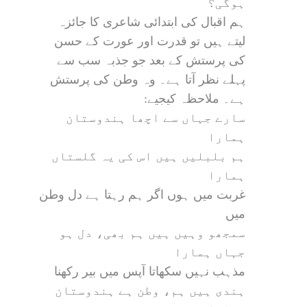
ہوگی؟
ہم اقبال کی ابتدائی شاعری کا جائزہ
لیتے ہیں تو قدرت اور عورت کے حسن
کی پرستش کے بعد جو جذبہ سب سے
پہلے نظر آتا ہے۔ وہ وطن کی پرستش
ہے۔ ملاحظہ کیجیے:
سارے جہاں سے اچھا ہندوستان
ہمارا
ہم بلبلیں ہیں اس کی یہ گلستاں
ہمارا
غربت میں ہوں اگر ہم رہتا ہے دل وطن
میں
سمجھو وہیں ہیں ہم بھی، دل ہو
جہاں ہمارا
مذہب نہیں سکھاتا آپس میں بیر رکھنا
ہندی ہیں ہم، وطن ہے ہندوستان