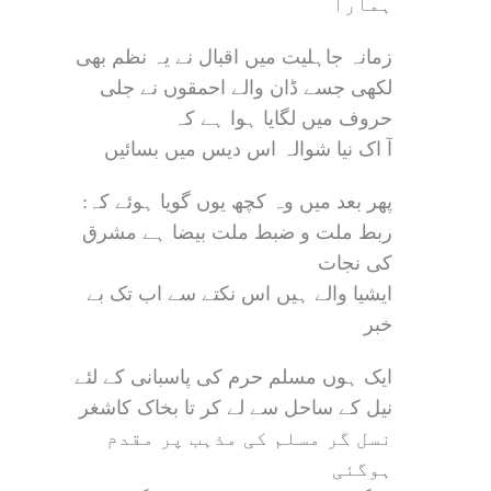
ہمارا
زمانہ جاہلیت میں اقبال نے یہ نظم بھی
لکھی جسے ڈان والے احمقوں نے جلی
حروف میں لگایا ہوا ہے کہ
آ اک نیا شوالہ اس دیس میں بسائیں
پھر بعد میں وہ کچھ یوں گویا ہوئے کہ:
ربط ملت و ضبط ملت بیضا ہے مشرق
کی نجات
ایشیا والے ہیں اس نکتے سے اب تک بے
خبر
ایک ہوں مسلم حرم کی پاسبانی کے لئے
نیل کے ساحل سے لے کر تا بخاک کاشغر
نسل گر مسلم کی مذہب پر مقدم
ہوگئی