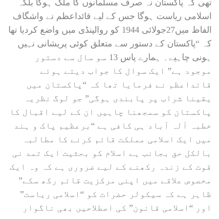
تھی کہ پاکستان نہ صرف مسلمانوں کا ملک ہوگا بلکہ
اسلامی ریاست ہوگا جس کے لیے قائداعظم نے واشگاف
الفاظ میں27جولائی 1944 کو روالپنڈی میں واضع کردیا تھا
کہ “پاکستان کے دستور سے متعلق کوئی پریشانی نہیں
ہونی چاہیے۔ ہمارے پاس 13 سو سال سے دستور
موجود ہے” ایک سوال کا جواب دیتے ہوئے
قائداعظم نے فرمایا تھا کہ “پاکستان میں
یقینا شراب پر پابندی ہوگی” جو لوگ نظریہ
پاکستان کو سمجھنا چاہیں ان کے لیے اقبال کا
خطبہ آلہ آباد ہی کافی ہے “برعظیم پاک و ہند
میں ایک اسلامی مملکت قائم کرنے کا مطالبہ
بالکل حق بجانب ہے اسلام کو بحثیت ایک تمد نی
قوت کے زندہ رکھنے کے لیے ضروری ہے کہ وہ ایک
مخصوص علاقے میں اپنی مرکزیت قائم رکھ سکے”
ظاہر ہے کہ سیکولر حضرات کو “اسلامی ریاست”
اور “اسلامی قانون” کی اصطلاحیں بھی ناگوار