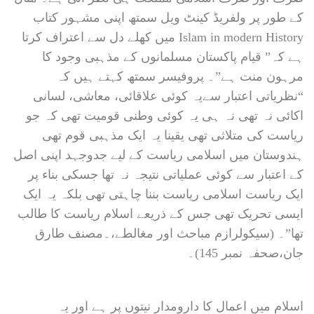
کے طور پر ولفریڈ کینٹ ویل سمتھ اپنی مشہور کتاب
Islam in modern History میں کھلے دل سے اعتراف کرتا
ہے کہ” قیام پاکستان مسلمانوں کے مذہبی وجود کا
مرہون منت ہے”۔ پروفیسر سمتھ کہتے ہیں کہ
“نظریاتی اعتبار سےیہ کوئی علاقائی، معاشی، لسانی
اکائی نہ تھی نہ ہی یہ کوئی وطنی قومیت تھی کہ جو
ریاست کی متلاثی تھی یقینا یہ ایک مذہبی قوم تھی
ہندوستان میں اسلامی ریاست کے لیے جدوجہد اپنی اصل
کے اعتبار سے کوئی عملیاتی نتیجہ نہ تھا جسکی بناء پر
ایک ریاست اسلامی ریاست بننا چاہتی تھی بلکہ یہ ایک
ایسی تحریک تھی جس کے ذریعے اسلام ریاست کا طالب
تھا”۔ (سیکولرازم مباحث اور مغالطے،۔مصنف طارق
جان،صحفہ نمبر 145)۔
اسلام میں اعمال کا دارومدار نیتوں پر ہے اور یہ