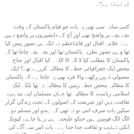
کرلیتا ہے”۔
کتنی سادہ سی تھی یہ بات جو قیام پاکستان کے وقت
بچے بچے پر واضح تھی اور آج کے دانشوروں پر واضع نہیں
ہے۔ علامہ اقبال اور قائداعظم نے ایک ہی تصور پیش کیا
تھا وہی تصور نظریہ پاکستان تھا اور بچہ بچہ جانتا تھا کہ
پاکستان کا مطلب کیا لا الہ الا اللہ۔ کیا اقبال اور جناح
محض ایک جعرافیائی خطے کا مطالبہ کررہے تھے؟ ایک
معمولی ذہین رکھنے والا فرد بھی یہ جانتا ہے کہ پاکستان
کا مطالبہ محض خطہ زمین کا مطالبہ نہ تھا بلکہ ایک
اسلامی ریاست کا مطالبہ تھا جہاں مسلمان اپنے مذہب،
ثقافت، دین اور شریعت کے اصولوں کے تحت زندگی گزار
سکیں بات صرف اتنی تو نہ تھی کہ ہندو اور مسلم دو
الگ الگ قومیں ہیں جنکو علیحدہ ہی رہنا چاہیے کیونکہ
انکی تہذیب و ثقافت جدا جدا ہے۔ بات اس سے آگے کی