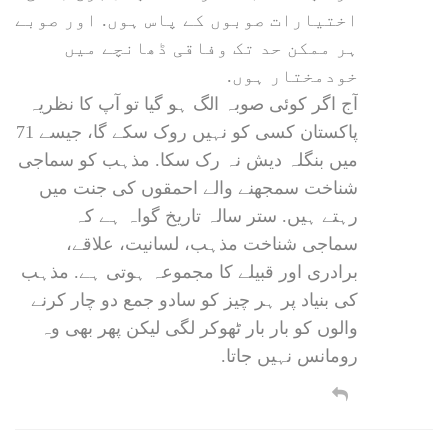
اختیارات صوبوں کے پاس ہوں. اور صوبے
ہر ممکن حد تک وفاقی ڈھانچے میں
خودمختار ہوں.
آج اگر کوئی صوبہ الگ ہو گیا تو آپ کا نظریہ
پاکستان کسی کو نہیں روک سکے گا، جیسے 71
میں بنگلہ دیش نہ رک سکا. مذہب کو سماجی
شناخت سمجھنے والے احمقوں کی جنت میں
رہتے ہیں. ستر سالہ تاریخ گواہ ہے کہ
سماجی شناخت مذہب، لسانیت، علاقے،
برادری اور قبیلے کا مجموعہ ہوتی ہے. مذہب
کی بنیاد پر ہر چیز کو سادو جمع دو چار کرنے
والوں کو بار بار ٹھوکر لگی لیکن پھر بھی وہ
رومانس نہیں جاتا.