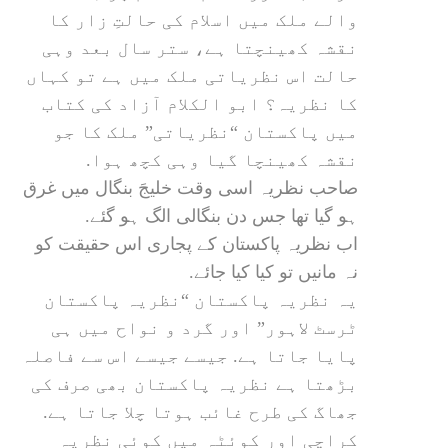
والے ملک میں اسلام کی حالتِ زار کا
نقشہ کھینچتا ہے، ستر سال بعد وہی
حالت اس نظریاتی ملک میں ہے تو کہاں
کا نظریہ؟ ابو الکلام آزاد کی کتاب
میں پاکستان “نظریاتی” ملک کا جو
نقشہ کھینچا گیا وہی کچھ ہوا.
صاحب نظریہ اسی وقت خلیجَ بنگال میں غرق
ہو گیا تھا جس دن بنگالی الگ ہو گئے.
اب نظریہ پاکستان کے پجاری اس حقیقت کو
نہ مانیں تو کیا کیا جائے.
یہ نظریہ پاکستان “نظریہ پاکستان
ٹرسٹ لاہور” اور گرد و نواح میں ہی
پایا جاتا ہے. جیسے جیسے اس سے فاصلہ
بڑھتا ہے نظریہ پاکستان بھی صرف کی
جھاگ کی طرح غائب ہوتا چلا جاتا ہے.
کراچی اور کوئٹہ میں کوئی نظریہ