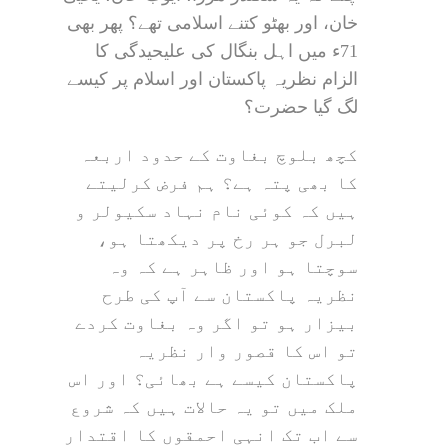
خان، اور بھٹو کتنے اسلامی تھے؟ پھر بھی
71ء میں اہل بنگال کی علیحیدگی کا
الزام نظریہ پاکستان اور اسلام پر کیسے
لگ گیا حضرت؟
کچھ بلوچ بغاوت کے حدود اربعہ
کا بھی پتہ ہے؟ ہم فرض کرلیتے
ہیں کہ کوئی نام نہاد سکیولر و
لبرل جو ہر رخ پر دیکھتا ہو،
سوچتا ہو اور ظاہر ہے کہ وہ
نظریہ پاکستان سے آپ کی طرح
بیزار ہو تو اگر وہ بغاوت کردے
تو اس کا قصور وار نظریہ
پاکستان کیسے ہے بھائی؟ اور اس
ملک میں تو یہ حالات ہیں کہ شروع
سے اب تک انہی احمقوں کا اقتدار