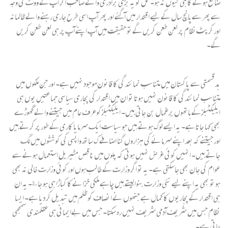
ضائع ہونے کا ہی کیوں نہ ہو۔ کل کو یہ بڑی برادری والے صاحب اگر آپ کے ووٹ کی وجہ
سے پھر سےپانچ سال کے لیے اقتدار میں آگئے اور پھر آپ اسی طرح جاری رہنے والے ظالمانہ
اور کرپٹ نظام پر لعن طعن کریں گے تو حقیقت میں آپ اپنے آپ پر ہی لعن طعن کریں
گے۔
بدقسمتی سے پاکستان میں متناسب نمائندگی کا قانون موجود نہیں ہے۔ اور جن ملکوں میں
متناسب نمائندگی کا قانون نہیں ہوتا تو ان میں اقتدار کی پجاری سیاسی جماعتیں یوں ہی
ایلیکٹبلزکے ہاتھوں یرغمال بن جاتی ہیں۔ ایلیکٹبلزکوعرف عام میں جیتنے والے گھوڑے
بھی کہا جاتا ہے۔ یہ ایسے لوگ ہوتے ہیں جو سیاست ایک سرمایا کاری کے طور پر کرتے ہیں
اور جیتنے کہ بعد اپنے سرمائے کی ہزاروں گنا اضافے ک ساتھ واپسی کی کوششوں میں لگ
جاتے ہیں۔ انہیں کوئی غرض نہیں ہوتی کہ پلوں میں ناقص مٹیریل استعمال ہونے سے
عوام کی جان بھی جاسکتی ہے۔ یہ تو اگر وزارت کے طالب ہوں اور کوئی وزارت خالی نہ بھی
ہو تو بھی یہ اپنے لیے نئی وزارت بنوا لیتے ہیں چاہے ملکی خزانے کا کباڑا ہی ہو جاۓ۔ یہ ان
ہی اقتدار کے پجاریوں کا کمال ہے جنھوں نے انصاف کو ظلم میں تبدیل کر دیا ہے۔ ایسا
نظام جس میں شریف آدمی شریف نہیں رہ سکتا۔ جس میں بےایمانی ہی عقلمندی سمجھی
جاتی ہے۔