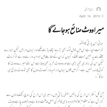
انیق قریشی
April 14, 2013
میرا ووٹ ضائع ہوجائے گا
بھائی اس پارٹی کا منشور
تو بہت اچھا ہے اس میں شامل لوگ بھی بڑے اچھے پڑھے لکھے اور ایمان دار ہیں لیکن ہمارے
حلقےسے یہ نہیں جیت سکتے۔ کیوں کہ ان کے مقابلےمیں جو امید وار ہے وہ ہے تو کرپٹ
لیکن اس کی برادری بھی بڑی ہے اور وہ ووٹ خرید بھی لیتا ہے اس لئے میرے ووٹ کا
کوئی فائدہ نہیں ہے۔ اگر میں فلاں ایمان دار امیدوار کوووٹ دوں گا بھی تو ووٹ ضائع ہی
ہوگا”۔
آج کل اکثر اس طرح کی باتیں سننی پڑ تی ہیں۔ میری اس طرح کی سوچ رکھنے والوں سے
گزارش ہے کہ مظلوم کاخوفزدہ ہونا ہی ظالم کی اصل طاقت ہوتا ہے وہ خوف چاہے ووٹ