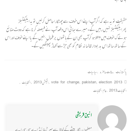
حقیقت تو یہ ہے کہ اگر آپ اپنے اس خوف سے چھٹکارا حاصل کر لیں تو یہ ایلیکٹبلز
پھرایلیکٹبلز نہیں رہیں گے۔ میرےبھائی اس دفعہ آپ نے فیصلہ کرنا ہے کہ ووٹ ضائع
ہونے ک خوف میں مبتلا ہو کر آپ بھی ان کے ہاتھوں یرغمال بنیں گے یا اپنے خوف اور اس
کے ساتھ ساتھ اس بدبودار ظالمانہ نظام کوبھی جڑ سے اکھاڑ پھینکیں گے۔
پاکستانیت
,
حالات حاضرہ
,
سیاسیات
election 2013
,
pakistan
,
vote for change
,
الیکشن 2013
,
انتخابات
,
انتخابات 2013
,
عام انتخابات
انیق قریشی
مضمون نگار پیشے کے لحاظ سے سرٹیفائیڈ اے سی سی اے