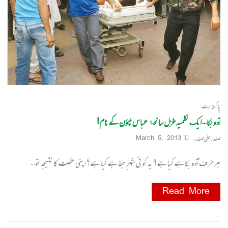
پاکستانیت
آہ و بکا… ایک نظمیہ غزل سانحۂ عباس ٹاؤن کے نام‎!
صفدر علی صفدر
March 5, 2013
ہر طرف آہ و بکا ہے کیا ہے؟ یہ کوئی شہرِ جفا ہے کیا ہے؟ اپنی غفلت کا نتیجہ تو…
Read More