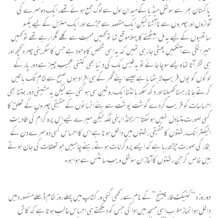
پاکستان بھر سے سوشل میڈیا کے میدان اول سے لوگ جمع ہوئے تھے، ایک دوسرے کی
آوازوں اور چہروں سے نا آشنا لیکن ایک مقصد سے جڑے اور ایک منزل کے لیے یکسو
ساتھیوں کے لیے یہ مل بیٹھنے کا پہلا موقع تھا تو کہیں محبت سے گلے ٹکرا رہے تھے تو کہیں
حیرانگی سے آنکھیں پھٹی جا رہی تھیں کہ یہ اسی شخص کا وجود ہے جس کا سکرینی چہرہ کچھ اور
ہی نظر آتا تھا ویسے سوچا جائے تو یہ فیس بک کی دنیا بھی کتنی عجیب چیز ہے دور پار کے
لوگوں کو یوں قریب لا بٹھایا ہے جیسے اپنے گھر کے ہی افراد ہوں صبح سے شام تک باتیں
کرتے جانا، ہسنا کھیلنا اور دکھ سکھ بانٹنا ایک روٹین سی ہو گئی ہے لیکن یہ مشینی دور جتنا بھی
احساسات کو قریب کر دے گوشت پوشت سے بنے انسانوں کے حقیقی چہروں کے تعلق کا
کسی صورت متبادل نہیں ہو سکتا-ایجنڈا اپنی جگہ لیکن میرے لیے اس پروگرام کی افادیت
الیکٹرانک رشتوں کا حقیقی رشتوں میں داخل ہونا ہے اس کا احساس کسی دوسرے دن کے
بخار کی صورت چڑھ رہا ہے کہ ایسے پروگرامات ہوتے رہنے چاہییں جو تعلقات کی جان ہوتے
ہیں خاص کر جن رشتوں کا آغاز ان سوشل ویب سائٹس سے ہوا ہو۔
دو روزہ “کنیکٹ فار چینج” کے نام سے رکھی گئی ورکشاپ میں پہلے روز شام ڈھلےمنصورہ میں
داخل ہوا نماز مغرب اسی مسجد میں ادا کی جس کو دیکھتے ہی احساس غالب ہوتا ہے کہ کاش