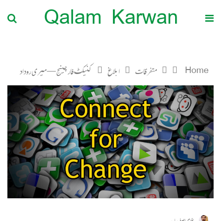
Qalam Karwan
Home
متفرقات
ابلاغ
کنیکٹ فار چینج— میری روداد
غلام اصغر ساجد