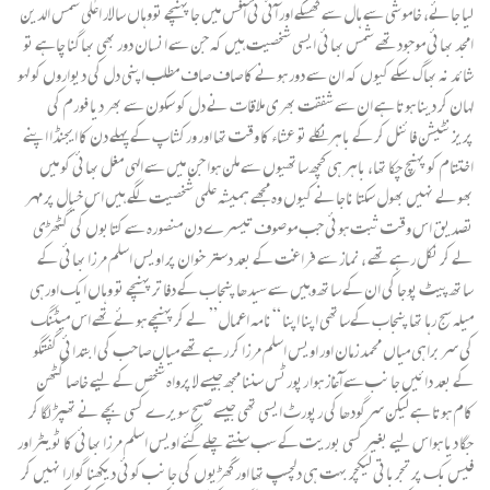
لیا جائے، خاموشی سے ہال سے کھسکے اور آئی ٹی آفس میں جا پہنچے تووہاں سالار اعلٰی شمس الدین
امجد بھائی موجود تھے شمس بھائی ایسی شخصیت ہیں کہ جن سے انسان دور بھی بھاگنا چاہے تو
شائد نہ بھاگ سکے کیوں کہ ان سے دور ہونے کا صاف صاف مطلب اپنی دل کی دیواروں کو لہو
لہان کر دینا ہوتا ہے ان سے شفقت بھری ملاقات نے دل کو سکون سے بھر دیا فورم کی
پریزنٹیشن فائنل کر کے باہر نکلے تو عشاء کا وقت تھا اور ورکشاپ کے پہلے دن کا ایجنڈا اپنے
اختتام کو پہنچ چکا تھا، باہر ہی کچھ ساتھیوں سے ملن ہوا جن میں سے الہی مغل بھائی کو میں
بھولے نہیں بھول سکتا ناجانے کیوں وہ مجھے ہمیشہ علمی شخصیت لگے ہیں اس خیال پر مہر
تصدیق اس وقت ثبت ہوئی جب موصوف تیسرے دن منصورہ سے کتابوں کی گٹھڑی
لے کر نکل رہے تھے ، نماز سے فراغت کے بعد دستر خوان پر اویس اسلم مرزا بھائی کے
ساتھ پیٹ پوجا کی ان کے ساتھ وہیں سے سیدھا پنجاب کے دفاتر پہنچے تو وہاں ایک اورہی
میلہ سج رہا تھا پنجاب کےساتھی اپنا اپنا “نامہ اعمال” لے کر پہنچے ہوئے تھے اس میٹنگ
کی سربراہی میاں محمد زمان اور اویس اسلم مرزا کر رہے تھے میاں صاحب کی ابتدائی گفتگو
کے بعد دائیں جانب سے آغاز ہوا رپورٹس سننا مجھ جیسے لا پرواہ شخص کے لیے خاصا کٹھن
کام ہوتا ہے لیکن سرگودھا کی رپورٹ ایسی تھی جیسے صبح سویرے کسی بچے نے تھپڑ لگا کر
جگا دیا ہواس لیے بغیر کسی بوریت کے سب سنتے چلے گئے اویس اسلم مرزا بھائی کا ٹویٹر اور
فیس بک پر تجرباتی لیکچر بہت ہی دلچسپ تھا اور گھڑیوں کی جانب کوئی دیکھنا گوارا نہیں کر