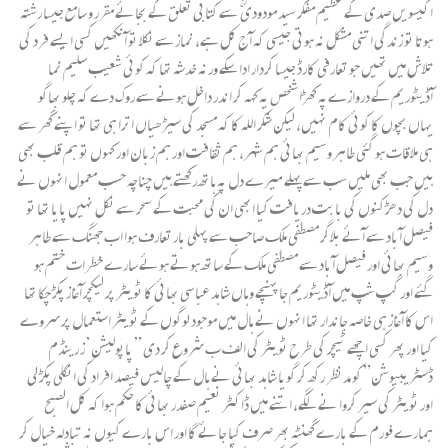
اکیسویں صدی کے عظیم مفکر سید مودودی ؒ سے کتابی تعلق کے بجائے مقرر و سامع جیسا رشتہ
ہوتا تو زندگی اتنی مشکل نہ ہوتی جیسی کہ آج کل ہے، نماز سے نکلا تو آنکھیں کسی ایسے فرد کی
تلاش میں تھیں جو تعارفی کارڈ جیسا کردار ادا سکے ورنہ خدشہ تھا کہ کوئی شعیب سلیم نما
آڈیٹوریم کے دروازےپہ کھڑا شخص یہ کہہ کر اندر داخل ہونے سے روک دے کہ چلو بھاگو
یہاں بچوں کا کوئی کام نہیں، لیکن شکر اللہ کا کہ مسجد کی سیڑھیاں اترا ہی تھا تو اپنے گھر سے
ہی ملاقات ہو گئی طاہر وسیم بھائی ہم شہر، ہم ثقافت اور ہم زبان اور کہوں تو ہم قلب بھی
ہیں جب بھی ملیں سب سے پہلے میرے دل پہ ہاتھ رکھتے ہیں چناچہ حسب معمول انہوں نے
دل کی دھڑکنوں کی بابت دریافت کیا ابھی ان کی محبت کے سحر سے نکل نہیں پایا تھا تو
فیصل آباد سے آئے بلاگر مصطفٰی ملک صاحب سے پہلی بار تعارف ہوا اب جھنگ سے طاہر
وسیم بھائی اور فیصل آباد سے مصطفٰی ملک کے ساتھ ہوتے ہوئے سارے خطرات ختم ہو
گئے اور گپ شپ میں آڈیٹوریم جا پہنچے وہاں شاہد عباسی بھائی کا ٹویٹر پر لیکچر آغاز پکڑ چکا تھا
اس کا آغاز ہی خاصہ جاندار تھا انہوں نے ہال میں موجود لوگوں کے ٹویٹر استعمال پر سروے
کیا اور پھر کسی اچھے ٹیچر کی طرح ٹویٹر کی الف ب شروع کر دی ” پاپولیشن’ز رینڈم
ڈسٹریبیوشن” کو مدنظر رکھ کر گویا شاہد بھائی نے ہال کے چالیس فیصد افراد کی انگلی پکڑ لی
اور ٹویٹر کی سیر کروا نے لگے، اتنے میں ڈاکٹر نعیم صفدر بھائی کا حکم ہوا کہ کل الصبح
ہمارے فورم کے بارے گھنٹہ بھر صرف کیا جائے گا اور اس بارے کیوں نہ تبادلہ خیال کر