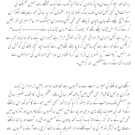
رہا تھا اللہ بھلا کرے ان واپڈا والوں کہ لوڈ شیڈنگ کے ایک جھٹکے سے ہمیں کھسکنے کی
سہولت مل گئی لیکن کہاں تک بھاگ سکتا تھا باہر عثمان گورایہ بھائی مجھ سے پہلے بھگوڑا بن
کے پہنچ چکے تھے جان پہچان تو پہلے بھی تھی لیکن وہ دوران میٹنگ سر عام میری تعریفیں
کر کے اک قرض چڑھا چکے تھے تعریف کر کے احسان چڑھانا ہائے۔۔۔۔۔۔۔۔ ایک عام
مرض ہے لیکن احسان فراموشی بھی تو اک اخلاقی جرم ہے مجبورا ان کے ساتھ ہو لیا وہ مجھ سے
گرافکس کے حوالے سے کچھ حاصل کرنا چاہتے تھے میں نے ایک اچھا ٹیچر بننے کی کوشش کی
اور انہیں “پینٹ” پر تصویریں ڈیزائن کرنا سکھا دیں اور انہی مہمانوں کی سہولتوں سے
فائدہ اٹھاتے ہوئے آنکھیں بند کر لیں۔
اگلے دن ناشتے کی میز پر بہت سے ساتھیوں سے تعارف ہوا اور یہیں ازراہ مزاح ایک
بلاگران یونین کا قیام بھی عمل میں آیا فہد کہر بھائی، وقاراعظم بھائی، کاشف نصیر بھائی
اور مصطفٰی ملک صاحب کے ساتھ بیٹھ کر کیا گیا ناشتہ کبھی نہیں بھولے گا کیونکہ اس ناشتے
کے ذائقہ کی حلاوت چنے نان، دہی اور چائے میں نہیں ساتھیوں کے چہروں اور آوازوں میں
تھی جن کے ساتھ گزرنے والا ایک ایک لمحہ یادوں کے حسین اوراق پر ثبت ہو رہا تھاناشتے
سے فارغ ہو کرآڈیٹویم کی جانب نکلے اور دارالضیافہ کے سامنے کراچی سے آئے ساتھیوں سے