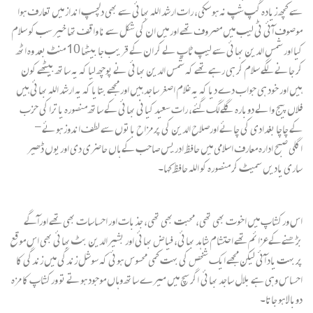
سے کچھ زیادہ گپ شپ نہ ہو سکی، رات ارشد اللہ بھائی سے بھی دلچسپ انداز میں تعارف ہوا
موصوف آئی ٹی لیب میں مصروف تھے اور میں ان کی شکل سے نا واقف تھا خیر سب کو سلام
کیا اور شمس الدین بھائی سے لیپ ٹاپ لے کر ان کے قریب جا بیٹھا 10 منٹ بعد وہ اٹھ
کر جانے لگے سلام کر ہی رہے تھے کہ شمس الدین بھائی نے پوچھ لیا کہ یہ ساتھ بیٹھے کون
ہیں اور خود ہی جواب دے دیا کہ یہ غلام اصغر ساجد ہیں اور مجھے بتایا کہ یہ ارشد اللہ بھائی ہیں
فلاں پیج والے دوبارہ گلے لگ گئے، رات سعید کیانی بھائی کے ساتھ منصورہ یاترا کی حزب
کے چاچا بغدادی کی چائے اورصلاح الدین کی پر مزاح باتوں سے لطف اندوز ہوئے-
اگلی صبح ادارہ معارف اسلامی میں حافظ ادریس صاحب کے ہاں حاضری دی اوریوں ڈھیر
ساری یادیں سمیٹ کر منصورہ کو اللہ حافظ کہا۔
اس ورکشاپ میں اخوت بھی تھی، محبت بھی تھی، جذبات اور احساسات بھی تھے اورآگے
بڑھنےکےعزائم تھے احتشام شاہد بھائی، فیاض بھائی اور بشیرالدین بٹ بھائی بھی اس موقع
پر بہت یاد آئی لیکن مجھے ایک شخص کی بہت کمی محسوس ہوئی کہ سوشل زندگی میں زندگی کا
احساس وہی ہے بلال ساجد بھائی اگر سچ میں میرے ساتھ وہاں موجود ہوتے تو ورکشاپ کا مزہ
دوبالا ہو جاتا۔