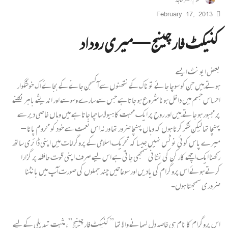
February 17, 2013
کنیکٹ فار چینج— میری روداد
بعض ایونٹ ایسے
ہوتے ہیں جن کو سوچا جائے تو ناک کے نتھنوں سے آکسجن جانے کے بجائے اک خوشگوار
احساس جسم میں داخل ہونا شروع ہو جاتا ہے جس سے سارے وسوسے اور اندیشے باہر نکلنے
پر مجبور ہو جاتے ہیں اور روح پر ایک محبت کا ہیولا سا چھا جاتا ہے میں وہاں خاصی دیر سے
پہنچا تھا لیکن شکر کرتا ہوں کہ وہاں پہنچا ضرور تھا ورنہ اس نعمت سے خود کو محروم پاتا –
میرے پاس کوئی نوٹس نہیں جیسا کہ تحریک اسلامی کے پروگرامات میں اپنی ڈائری ساتھ
رکھنا ایک اچھے کارکن کی نشانی سمجھی جاتی ہے اس لیے صرف اپنی قوت حافظہ پر گزارا
کرتے ہوئے اس پروگرام کی یادیں اور سوغاتیں چند جملوں کی صورت آپ میں بانٹنا
ضروری سمجھتا ہوں۔
اس پروگرام کا نام ہی خاصہ دل لبھانے والا تھا ” کنیکٹ فار چینج”، مثبت تبدیلی کے لیے