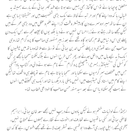
متعلق پوچھا جائے تو اس کا آغاز بھی یہیں سے ہوتا ہے فہد کہر بھائی کے بارے ہمیشہ یہ
خیال رہا کہ وہ اپنے کام اور مرتبہ کے لحاظ سے ایک بڑی شخصیت ہیں اور حقیقتا ایسا ہی ہے
ان کے ساتھ میرا دوسرے دن کا پیشتر وقت گزرا اپنے علم و عقل میں وہ بڑی عمر کے ہیں
لیکن مجھے ساتھ رہتے ہوئے زرا احساس نہیں ہونے دیا بلکہ یوں لگا جیسے مجھ سے بس ایک دن
پہلے ہی اس دنیا میں قدم رکھا ہو گا وقفے کے بعد زبیر منصوری صاحب کا پروگرام تھا، وہی
صاحب جن سے تھوڑی دیر پہلے شمس الدین بھائی کے توسط سے ملا تھا وہ ہاتھ میں ٹافیوں کا
ایک ڈبہ لیے ہال میں داخل ہوئے اور پھر جس طرح انہوں نے بلاگ لکھنا سمجھایا مجھے برٹش
کونسل کی “ٹیلینٹڈ ریسرچر ایکسچینج پروگرام” کے نام سے ہونے والی ورکشاپ یاد آ گئی
جس میں مختلف سرگرمیوں سے سکھایا اور سمجھایا جاتا ہے نام سے تو پہلے ہی واقف تھا لیکن
اپنے کام میں استاد کی حیثیت میں انہیں پہلی بار دیکھ رہا تھا اور ایک ہی گھنٹے میں انہوں
نے بہت کچھ سکھا دیااس کے بعد سید منور حسن صاحب کا الوداعی خطاب تھا۔
ایجنڈا کے لوازمات ختم ہوئے لیکن یادوں کے دیپ نہیں بجھے سعد خان بھائی ، ابراہیم
قاضی بھائی اور کئی ساتھیوں سے تعارف اور اخوت کے نظارے جملوں کے محتاج نہیں،
آخری لمحے رابیل چوہدری آ ملے وہ ابوظہبی سے تشریف لائے تھے مجھے افسوس رہے گا کہ ان