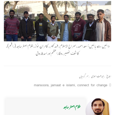
دائیں سے بائیں: سعد احمد، سراج الاسلام، فہد کہر، کامران نواز، غلام اصغرساجد (راقم)،
کاشف نصیر، وقاراعظم اور اسدفاروق
ابلاغ
,
جماعت اسلامی
,
سرگرمیاں
mansoora
,
jamaat e islami
,
connect for change
غلام اصغر ساجد