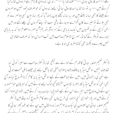
ملے — اسد فاروق بھائی —- اف خدایا—- زندگی زندہ دلی کا نام ہے مردہ دل خاک جیا
کرتے ہیں — یہ تو سنا تھا پر اسد فاروق بھائی ایسے زندہ دل کہ جو صرف خود نہیں دوسروں
کے جینے کا بھی بہانہ بنتے ہیں اور یہ بہانہ مجھے یوں پسند آیا کہ پھر سارا دن کسی دوسرے کو
بھی بلاتے تو میرے کان کھڑے ہو جاتے باقی سب تو اپنے کمروں کی چلے گئے اور میں
انہی کراچی کے ساتھیوں میں ایک بابا جی کے ہمراہ آڈیٹوریم آ گیا سرراہ معلوم ہوا کہ یہ باباجی
ہمارے ٹویٹر کے کمانڈر سراج الاسلام صاحب ہیں تب احساس ہوا کہ صرف الفاظ ہی
نہیں چہرے دیکھنا بھی کتنا ضروری ہوتا ہے۔
ڈاکٹرنعیم صفدر بھائی کا فورم کے حوالے سے لیکچر تھا ، ڈاکٹر صاحب سے میرا کوئی نیا
تعارف نہیں سوشل میڈیا پر ملنے والا وہ پہلا جماعتی تھا بالکل ایسے ہی جیسے پہلی محبت ہوتی
ہے انہی کی رہنمائی میں ، میں نے جماعت کے لیے سوشل میڈیا پر کام کرنا شروع کیا اور آج
بھی انہی کو سوشل میڈیا کا رہبر مانتا ہوں حقیقتا کچھ لوگ ایسے ہوتے ہیں کہ جو پلان جو منصوبہ
ان کے دل و دماغ میں ابھرے اس کے لیے خود ہی اسباب پیدا کرتے ہیں، خود ہی مواد اکٹھا
کرتے ہیں اور پھر خود ہی کسی مزدور کی طرح جاں کنی سے کام شروع کر دیتے ہیں ڈاکٹر
نعیم صفدر بھائی ان جیسوں کی ایک پرعزم اورزندہ مثال ہیں ان کے بعد فہد کہر بھائی کا
بلاگنگ کے حوالے سے پروگرام تھا اور اس ورکشاپ سے کچھ سیکھنے اور حاصل کرنے کے