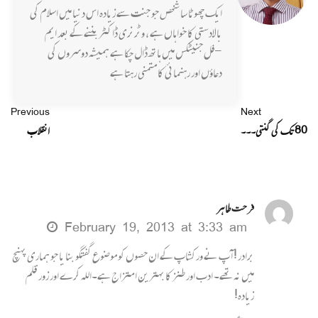
ایک چھوٹا سا شخص جو جنت سے زیادہ اس دنیا میں اسلام کی
بالادستی کا خواہاں ہے ، وٹرنری ڈاکٹر بننے کے بعد ایم
-فل جنیٹکس میں ہاتھ ڈال چکا ہے ہمیشہ دوسروں کی
دعاؤں اور رہنمائی کا متمنی رہتا ہے
Previous
Next
80 تک کی گنتی۔۔۔
انقلاب
فر حت طاہر
February 19, 2013 at 3:33 am
برادر ! آ پ نے ورکشاپ کے ان حصوں کو موضوع گفتگو بنا یا جو ہماری پہنچ
میں نہ تھے۔ ادب اور طنز کا بہترین امتزاج ہے۔اللہ کرے اور زور قلم
زیادہ!