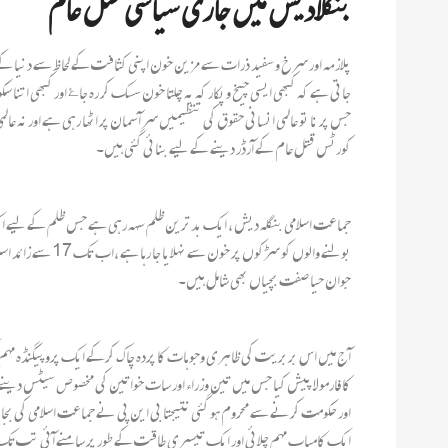
بنگلادیش میں جاری سیاسی قتل عام
پلازمہ اور سرخ و سفید ذرات سے مزین خون اپنی کثافت کے لحاظ سے دنیا کے ت
جاتی ہے کہ کبھی ایسی چیخ و پکار کہ یہ چلتا خون سسک کر رہ جاۓ اور کبھی اتن
جس پر نا تو عالمی انسانی حقوق کی تنظیمیں سر آسمان پر اٹھا رہی ہے اور نہ عال
کورٹس قتل عام کے آرڈر دینے کے لیے بنائی گئی ہیں۔
جوان حیا صفت بچیاں بھی شامل ہیں۔
کا فارمولا پیش کیا جس میں تین وزراء اور سات خواتین کی مخصوص سیٹس دینے ک
ایک کامیاب مہم چلائی اور ایک تیسری طاقت کے طور پر سامنے آئی تب تک ان 