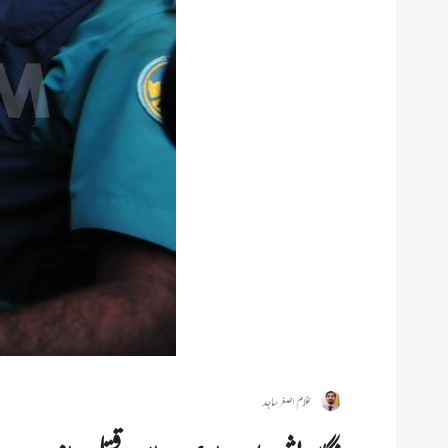
غلام اصغر ساجد