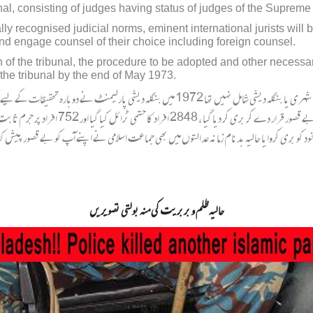
unal, consisting of judges having status of judges of the Supreme
lly recognised judicial norms, eminent international jurists will b
 and engage counsel of their choice including foreign counsel.
n of the tribunal, the procedure to be adopted and other necessa
he tribunal by the end of May 1973.
افراد پر الزامات لگاۓ گئے جن میں سے 30623 افراد
دری اور قتل عام سے خود کو بری کروایا حالیہ بدنام زمانہ عدالتوں میں بھی جماعت اسلامی نے اپنے آپ کو بے ق
حالیہ ظلم و بربریت کی منہ بولتی تصویریں