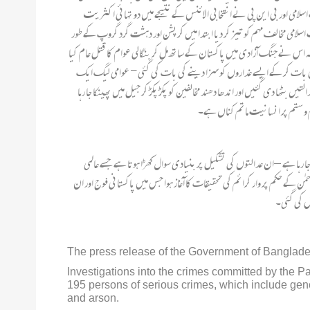
اتھ مل کر ایک طاقت ور اپوزیشن کا کردار ادا کیا اور عوامی لیگ کی غلطیوں اور غیر جمہوری رویوں پر کھل کر تنقید کی 2001 میں جماعت اسلامی اور بی این پی نے انتخابی الائنس کے نتیجے میں دو تہائی اکثریت
سلامی مخالف مہم کو تیز کر دیا ابتدا میں کرپشن اور دہشت گرد گروپ کے طور
 حامی جماعت ہے بلکہ اس نے جنگ آزادی میں پاکستان کے ساتھ مل کر بنگالی عوام کا قتل عام کیا
توں کی بات کر کے ایسے غداروں کو سزا دینے کی بات کی گئی- عوامی لیگ ایک
تیں بٹھا دی گئیں اور اندھا دھند مخالفین کو پکڑ پکڑ کر جیل میں پھینکا جا رہا
م و ستم پر انسانیت ماتم کناں ہے۔
ا رہا ہے – ان عدالتوں کی تشکیل پر بنیادی سوال کھڑا ہوتا ہے جسے عالمی
کے روح رواں شیخ مجیب الرحمٰن کے حکم پر وار کرائم کی تحقیقات کا آغاز ہوا جس میں پاکستانی فوج اور ان
The press release of the Government of Bangladesh 
Investigations into the crimes committed by the Pa
195 persons of serious crimes, which include gen
and arson.