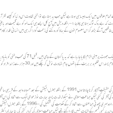
مام علاقوں میں ایک جیسا ہی ہوتا ہے لیکن جب یہ بہتا ہے تو اتنی تفاوت اس دنیا کو کیسے نظر 
ا سکوت کہ بے روک ٹوک بہتا ہی چلا جاۓ – بنگلہ دیش میں آج کل ایسے ہی ایک لہو کو بے قیمت اور با
می طاقتیں آگے بڑھ کر اس معصوم خون کے بہاؤ کو روکنے کی زحمت گواراکر رہی ہیں انسانی اقدار کا دم گ
جماعت اسلامی بنگلہ دیش ، ایک بدترین ظلم سہہ رہی ہے جس ظ
بولنے والوں کو سڑکوں پر خون سے نہلایا جا رہا ہے ،اب
آج میں اس بربریت کی ظاہری وجوہات کا پردہ چاک کرکے ایک پروپیگنڈہ مہم کی حقیقت آشکار کرنا چاہتا ہو
ی آفر کی گئی لیکن جماعت اسلامی نے سیکولر شدت پسند بھارت نوازعوامی لیگ سے اتحاد کی اس آفر ک
اور حکومت کرنے سے محروم ہو گئی نتیجتا بی این پی نے جم
پر کسی قسم کے الزمات نہیں لگاۓ گئے تھے لیکن جماعت اسلامی کی کردار کشی کی بنا بھاری اکثر