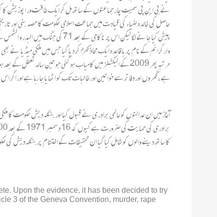
حاصل کی خالدہ ضیاء کی قیادت میں جماعت اسلامی حکومت کا حصہ بنی اور تاریخی 
پیش کیا جانے لگا لیکن اس پر ناکامی
وار کرائم کے نام پر باقاعدہ ایک محاذ کھڑا کر دیا گیا جس میں ملکی میڈیا نے
مرتبہ پھر 2009 کے الیکشنز میں کامیاب ہو گئی جو تین سالہ تعطل 
ہے ، گھروں اور دفاتر سے خواتین اور طالبات تک کو اٹھایا جا رہا ہے اور ا
آغاز میں ان عدالتوں کو عالمی برادری نے قبول کیا اور بنگلہ دیش حکومت کا ملک
کا ساتھ دینے والوں کو شامل کیا گیا ان تحقیقات کے اختتام پر بنگلہ دیش کی حکومت نے باقاعدہ نوٹیفکیشن جاری کیا 
ete. Upon the evidence, it has been decided to try
icle 3 of the Geneva Convention, murder, rape