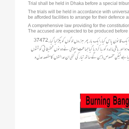
Trial shall be held in Dhaka before a special trib
The trials will be held in accordance with universa
be afforded facilities to arrange for their defence
A comprehensive law providing for the constitutio
The accused are expected to be produced before t
اس لسٹ میں شامل تمام 195 افراد اعلی سطحی فوجی آفیسرز تھے جبکہ کوئی عام شہری یا بنگلہ دیشی شامل نہیں تھا 1972 میں بنگلہ دیشی پارلیمنٹ نے دوبارہ تحقیقات کے لیے ایک قانون پاس کیا ، ایک بار پھر ہزروں لوگوں کو پکڑ لیا گیا ، 37472
 کو عدم ثبوت کی بنا پر بے قصور قرار دے کر بری کر دیا گیا ، 2848 افراد کا حتمی ٹرائل کیا گیا اور 752 افراد پر جرم ثابت ہوا اور باقی ماندہ کو رہا کر دیا گیا جماعت اسلامی نے دونوں تحقیقاتی کوششوں
صور پیش کیا ہے لیکن مخصوص ذہن کے ساتھ تیار کی گئی ان عدالتوں کا مقصد عدل و