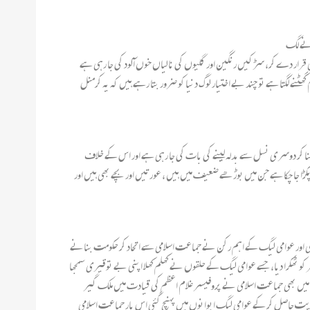
آنے لگ
غی قرار دے کر، سڑکیں رنگین اور گلیوں کی نالیاں خوں آلود کی جا رہی ہے
ھٹنے لگتا ہے تو چند بے اختیار لوگ دنیا کو ضرور بتا رہے ہیں کہ یہ کرمنل
لم کے لیے ایک جھوٹ پر مبنی الزام لگایا جا رہا ہے کہ یہ پاکستان کے حامی ہیں ، قبل71 کی محب وطنی کو بنیاد بنا کر دوسری نسل سے بدلہ لینے کی بات کی جا رہی ہے اور اس کے خلاف
 تک 17 سے زائد اسلام پسند اس ظلم و بربریت کے ہاتھوں جام شہادت نوش کر چکے ہیں اور 30 ہزار سے زائد افراد کو پکڑا جا چکا ہے جن میں بوڑھے ضعیف میں ہیں ، عورتیں اور بچے بھی ہیں اور
ں 1991 کے بنگلہ جنرل الیکشن کے بعد حسینہ واجد کے قریبی ساتھی اور عوامی لیگ کے اہم رکن نے جماعت اسلامی سے اتحاد کر حکومت بنانے
و ٹھکرا دیا، جسے عوامی لیگ کے حلقوں نے کھلم کھلا اپنی بے توقیری سمجھا
اعت اسلامی کی بجاۓ دوسری چھوٹی جماعتوں سے اتحاد کر کے حکومت کی تشکیل کی – 1996 کے بنگلہ جنرل الیکشن میں بھی جماعت اسلامی نے پروفیسر غلام اعظم کی قیادت میں ملک گیر
یت حاصل کر کے عوامی لیگ ایوانوں میں پہنچ گئی اس بار جماعت اسلامی