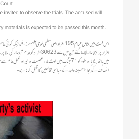
 Court.
e invited to observe the trials. The accused will
ry materials is expected to be passed this month.
میں ہاتھ بٹایا اور خود کو 71 جنگ میں لوٹ مار ، عصمت 
انصاف کے بجاۓ حسینہ واجد کے سیاسی مخالفین کا قتل کرنا ہے۔