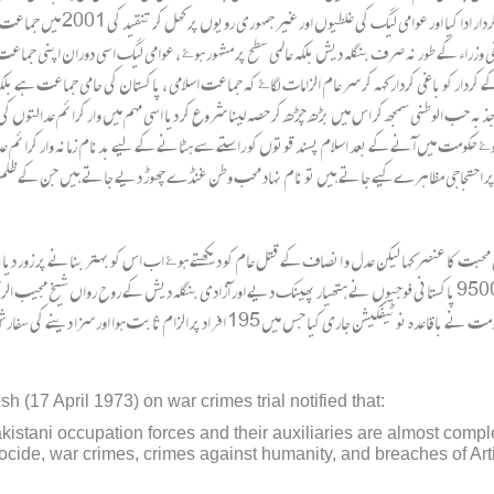
نے بی این پی سمیت چار جماعتوں کے س
وزراء کے طور نہ صرف بنگلہ دیش بلکہ عالمی سطح پر مشہور ہوۓ ، عوامی لیگ اسی دوران اپنی جماعت ا
 کے بعد 71 کی جنگ میں البدر و الشمس کے کردار کو باغی کردار کہہ کر سر عام الزامات لگاۓ کہ جماعت اسلامی ، پاکستان کی
 بھی جذبہ حب الوطنی سمجھ کر اس میں بڑھ چڑھ کر حصہ لینا شروع کر دیا اسی مہم میں وار کرائم عدال
کے بعد ہوۓ حکومت میں آنے کے بعد اسلام پسند قوتوں کو راستے سے ہٹانے کے لیے بدنام زمانہ وار کرائم عدال
گر اس پر احتجاجی مظاہرے کیے جاتے ہیں تو نام نہاد محب وطن غنڈے چھوڑ دیے جاتے ہیں جن کے ظل
ی محبت کا عنصر کہا لیکن عدل و انصاف کے قتل عام کو دیکھتے ہوۓ اب اس کو بہتر بنانے پر زور دیا ج
برادری کی حمایت کی ضرورت ہے کیوں کہ 16 دسمبر 1971 کے بعد 95000 پاکستانی فوجیوں نے ہتھیار پھینک دیے اور آزادی بنگلہ دیش 
جس میں 195 افراد پر الزام ثابت ہوا اور سزا دینے کی سفارش کی گئی۔
(17 April 1973) on war crimes trial notified that:
kistani occupation forces and their auxiliaries are almost compl
ocide, war crimes, crimes against humanity, and breaches of Art