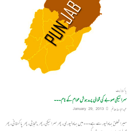
پاکستانیت
سرائیکی صوبے کی قوالی پر مدہوش عوام کے نام۔۔۔
عبدالباسط صائم
January 29, 2013
میرا تعلق بہاولپور سے ہے۔۔۔ میں بہاولپوری، پھر سرائیکی، پھر پنجابی، پھر پاکستانی، پھر