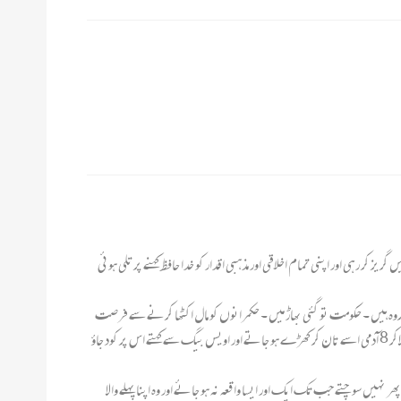
ی اور اپنی تمام اخلاقی اور مذہبی اقدار کو خدا حافظ کہنے پر تلی ہوئی
گروہ ہیں ۔ حکومت تو گئی بھاڑ میں ۔ حکمرانوں کو مال اکٹھا کرنے سے فرصت
نہیں کہ شاید پھر یہ موقع ملے یا نہ ملے ۔ لیکن عوام کی عقل کہان کھو گئی ہے ؟ کسی کے ذہن میں کیوں نہ آیا گھر سے ی کسی دکان سے ایک کھیس یا مضبوط چادر لاکر 8 آدمی اسے تان کر کھڑے ہو جاتے اور اویس بیگ سے کہتے اس پر کود جاؤ
نہیں سوچتے جب تک ایک اور ایسا واقعہ نہ ہو جائے اور وہ اپنا پہلے والا