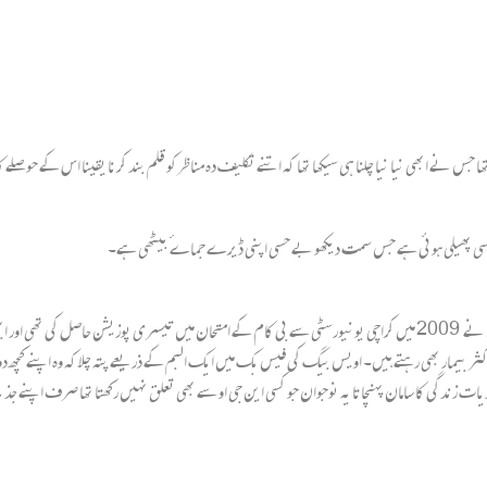
 جس نے ابھی نیا نیا چلنا ہی سیکھا تھا کہ اتنے تکلیف دہ مناظرکو قلم بند کرنا یقینا اس کے حوصلے کا 
سی پھیلی ہوئی ہے جس سمت دیکھو بے حسی اپنی ڈیرے جماےٴ بیٹھی ہے۔
ر بیمار بھی رہتے ہیں۔ اویس بیگ کی فیس بک میں ایک البم کے ذریعے پتہ چلا کہ وہ اپنے کچھ دوستو
وریات زندگی کا سامان پہنچاتا یہ نوجوان جو کسی این جی او سے بھی تعلق نہیں رکھتا تھا صرف اپنے 