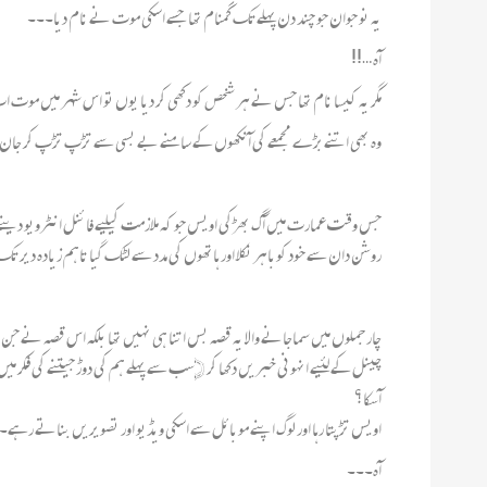
یہ نو جوان جو چند دن پہلے تک گمنام تھا جسے اسکی موت نے نام دیا۔۔۔
آہ …!!
مگر یہ کیسا نام تھا جس نے ہر شخص کو دکھی کر دیا یوں تو اس شہر میں موت 
وہ بھی اتنےبڑے مجمعے کی آنکھوں کے سامنے بے بسی سے تڑپ تڑپ کر جان د
جس وقت عمارت میں آگ بھڑکی اویس جو کہ ملازمت کیلیے فائنل انٹرویو دینے آ
روشن دان سے خود کوباہر نکلا اور ہاتھوں کی مدد سے لٹک گیا تاہم زیادہ دیر ت
چار جملوں میں سماجانے والا یہ قصہ بس اتنا ہی نہیں تھا بلکہ اس قصہ نے ج
چینل کے لئیے انہونی خبریں دکھا کر ﴿سب سے پہلے ہم کی دوڑ جیتنے کی فکر میں ل
آسکا؟
اویس تڑپتا رہا اور لوگ اپنے موبائل سے اسکی ویڈیو اور تصویریں بناتے رہے
آہ۔۔۔