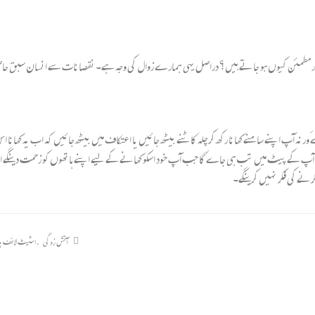
اسقدر مطمئن کیوں ہو جاتے ہیں؟ دراصل یہی ہمارے زوال کی وجہ ہے۔ نقصانات سے انسان سبق حاصل
 ورنہ آپ اپنے سامنے کھانا رکھ کرچلہ کاٹنے بیٹھ جائیں یا اعتکاف میں بیٹھ جائیں کہ اب یہ کھان
نا آپ کے پیٹ میں تب ہی جاےٴ گا جب آپ خود اسکو کھانے کے لیے اپنے ہاتھوں کو زحمت دینگ
رنے کی فکر نہیں کرینگے۔
آتش زدگی
,
اسٹیٹ لائف ب