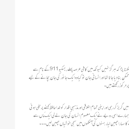
اسی ہولناک منظر کو دیکھتے ہوےٴ میرے ذہن میں ایک سوال ابھرا کہ اگر یہی واقعہ امریکہ یا یورب کے کسی ملک میں پیش آتا تو کیا صورتحال ایسی ہی ہوتی؟ مگر مجھے فوراً ہی خود کو جھٹلانا پڑا کہ ہرگز نہیں کیونکہ میں کافی عرصہ پہلے ریسکیو 911کے نام سے
نا دیا جاتا تھا اور انسانی جان تو کیا وہ ایک جانور کی جان بچانے کے لیے
 مرکوز رکھتے ہیں۔
 رہی اور اپنی تمام اخلاقی اور مذہبی اقدار کو خدا حافظ کہنے پر تلی ہوئی
اور ہمارے اسی رویے نے ایک معصوم انسان کی جان لے لی ایکٴ ماں سے
 سہارا چھین لیا، بہنوں کی آ نکھوں میں سجی خوشیاں چھین لیں۔۔۔