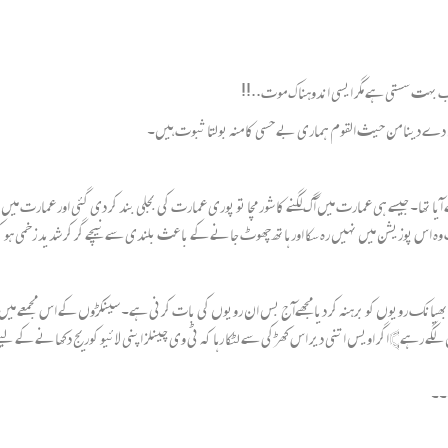
اب بہت سستی ہے مگر ایسی اندوہناک موت..!!
ے دینا من حیث القوم ہماری بے حسی کا منہ بولتا ثبوت ہیں۔
یا تھا۔ جیسے ہی عمارت میں آگ لگنے کا شور مچا تو پوری عمارت کی بجلی بند کر دی گئی اور عمارت
ک وہ اس پوزیشن میں نہیں رہ سکا اور ہاتھ چھوٹ جانے کے باعث بلندی سے نیچے گر کر شدید زخمی ہو ک
ن بھیانک رویوں کو برہنہ کر دیا مجھےآج بس ان رویوں کی بات کرنی ہے۔ سینکڑوں کے اس مجمعے می
گے رہے﴾ اگر اویس اتنی دیر اس کھڑکی سے لٹکا رہا کہ ٹی وی چینلز اپنی لائیو کوریج دکھانے کے لیے 
۔۔۔