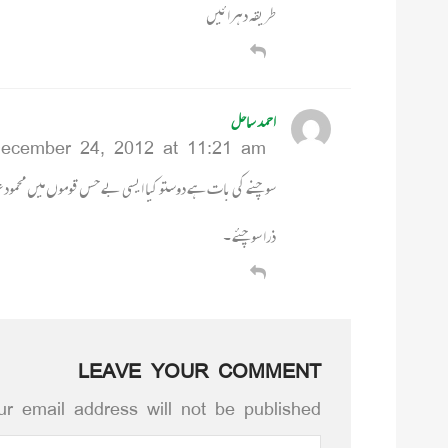
طریقہ دہرائیں
احمد ساحل
ecember 24, 2012 at 11:21 am
سوچنے کی بات ہے دوستو کیا ایسی بے حس قوموں میں محمود غزن
ذرا سوچئے ۔
LEAVE YOUR COMMENT
r email address will not be published.*