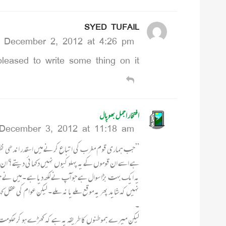
SYED TUFAIL
December 2, 2012 at 4:26 pm
sed to write some thing on it…………….
افتخار اجمل بھوپال
December 3, 2012 at 11:18 am
”جب ہماری قوم مغرب کی اتباع کرنے میں اسقدر اندھی نظر آتی
ہے اسے ان قوموں کے یہ پہلو کیوں نہیں دکھائی دیتے؟ ا
یہ ایک بہت بڑا سوال ہے جو آپ نے لکھ دیا ہے ۔ میں نے جو کچ
۔
لیکن میرے ہموطنوں کا طریقہ یہ ہے کہ کھڑے ہو کر حکومت اور ح