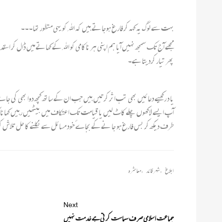
بہت سے لوگ یہ کہہ کر فارغ ہوجاتے ہیں کہ اﷲ کو یہی منظور تھا۔۔۔
مجھے آج تک سمجھ نہیں آیا ہم اپنی ہر ناکامی کو اﷲ کے کھاتے میں ڈال کر 
پھر تیار کردیتا ہے۔
یا د رکھیے دعائیں بھی تب اثر کرتیں ہیں جب ان کے ساتھ کچھ دوا بھی کی جاےٴ
آپ ایسے لاکھوں چلے کاٹ لیں یا قیامت تک اعتکاف میں بیٹھیں رہیں کھا
طرف دیکھ کر بس فارغ ہو جا نے کے بجاےٴ خود مسائل سے نکلنے کا حل تلاش ک
ابلاغ
,
شہر قائد
,
معاشرہ
Next
جماعت اسلامی صرف سیاست کرتی ہے خدمت نہیں