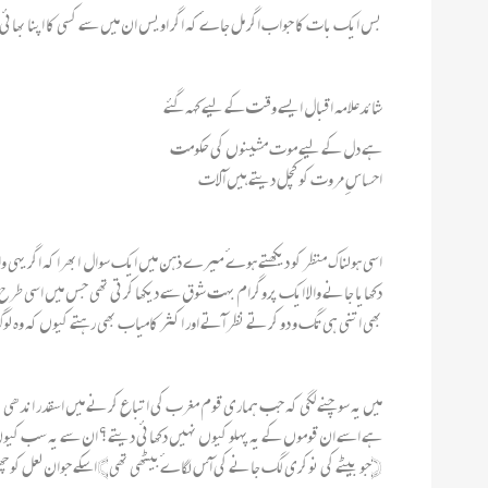
بس ایک بات کا جواب اگر مل جاےٴ کہ اگر اویس ان میں سے کسی کا اپنا بھائی یا 
شائدعلامہ اقبال ایسے وقت کے لیے کہہ گئے
ہے دل کے لیے موت مشینوں کی حکومت
احساسِ مروت کو کچل دیتے ہیں آلات
دکھایا جانے والا ایک پروگرام بہت شوق سے دیکھا کرتی تھی جس میں اسی طرح کے
بھی اتنی ہی تگ و دو کرتے نظر آتے اور اکثر کامیاب بھی رہتے کیوں کہ وہ لو
میں یہ سوچنے لگی کہ جب ہماری قوم مغرب کی اتباع کرنے میں اسقدر اندھی نظر 
ہے اسے ان قوموں کے یہ پہلو کیوں نہیں دکھائی دیتے؟ ان سے یہ سب کیوں 
﴿جو بیٹے کی نوکری لگ جانے کی آس لگاےٴبیٹھی تھی﴾ اسکے جوان لعل کو چھین