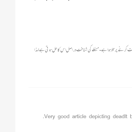
کر نے پر تلا ہوا ہے۔ مسئلے کی شناخت در اصل اس کا حل ہو تی ہے لہذا
Very good article depicting deadlt b