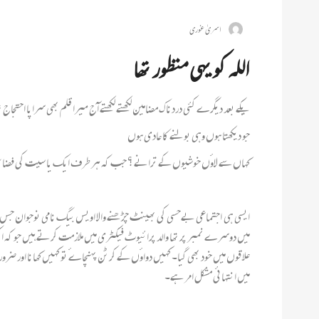
اسریٰ غوری
اللہ کو یہی منظور تھا
یکے بعد دیگرے کئی دردناک مضامین لکھتے لکھتے آج میرا قلم بھی سراپا احتجاج تھا
جو دیکھتا ہوں وہی بولنے کا عادی ہوں
کہاں سے لاوٴں خوشیوں کے ترانے ؟ جب کہ ہر طرف ایک یا سیت کی فضا 
میں دوسرے نمبر پر تھا والد پرائیوٹ فیکٹری میں ملازمت کرتے ہیں جو کہ اکث
علاقوں میں خود بھی گیا۔ کہیں دواوٴں کے کرٹن پہنچاےٴ تو کہیں کھانا اور ضر
میں انتہائی مشکل امر ہے۔