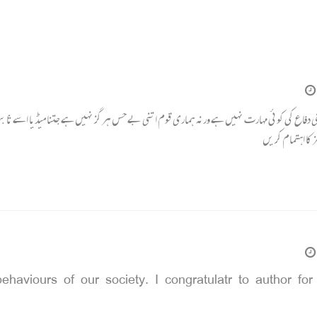
 دفاع کی کوئی مہارت نہیں ہے ورنہ ہماری قوم اتنی بے حس ہر گز نہیں ہے جتنا میڈیا اسے ثا بت 
 کا اہتمام کر یں
ehaviours of our society. I congratulatr to author for