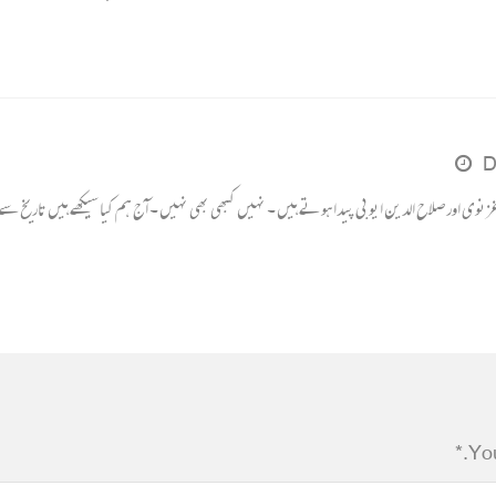
D
وی اور صلاح الدین ایوبی پیدا ہوتے ہیں ۔ نہیں کبھی بھی نہیں ۔ آج ہم کیا سیکھے ہیں تاریخ سے ا
You