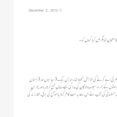
December 2, 2012
امتحان تھا مگر میں کیا کروں کہ۔
ایسی ہی اجتماعی بےحسی کی بھینٹ چڑھنے والا اویس بیگ نامی نوجوان جس نے 2009 میں کراچی یونیورسٹی سے بی کام کے امتحان میں تیسری پوزیشن حاصل کی تھی اور ایم بی اے کرنے کی خواہش رکھتا تھا ۔ اویس بیگ 3 بھائیوں اور3 بہنوں
ں کے ہمراہ سیلاب ذدگان کی مدد کی لیے سامان جمع کرتا رہا اور پھر ان
جذبہ مسلمانی کی تڑپ نے اس سے یہ سب کام کروایا جو آج کی برق رفتار زندگی