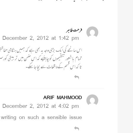
فرحت طا ہر
December 2, 2012 at 1:42 pm
اس سانحے کی ایک بڑی وجہ یہ بھی ہے کہ ہمیں ہنگامی حفاظتی
تمام با شعور تنظیموں کو چا ہئیے کہ اس ضمن میں تر بیتی کورسز
تا کہ اس قسم کے واقعات سے بچا جا سکے۔
ARIF MAHMOOD
December 2, 2012 at 4:02 pm
 writing on such a sensible issue.