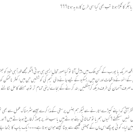
جگر کا ٹکڑا ہوتا تب بھی کیا اسی طرح کا رویہ ہوتا؟؟؟
 انہونے واقعات اور ان میں ریسکیو کے لیے جانے والی ٹیم کی کوششیں جن میں اکثر ناممکن کو ممکن ب
گ صرف آسمان کی طرف دیکھ کر آنکھیں بند کرنے کے بجاےٴ اپنی تمام تر توجہ مسئلے کا حل نکالنے پر
آتی کہ اپنے کپڑے اتارنے سے لیکر ہم جنس پرستی کے مذاکرے جیسے شرمناک عمل سے بھی نہیں گریز کر
نہیں سیکھتے؟ کیوں ہم یا تو تماشائی بنے ہوتے ہیں یا سب اﷲ پر چھوڑکر فارغ ہوجاتے ہیں؟ 
 لیا۔ کوئی پوچھے اس ماں کے چھلنی کلیجے سے بیٹا کیسے جوان ہوتا ہے۔۔۔ ایک باپ کا بڑھاپے کا