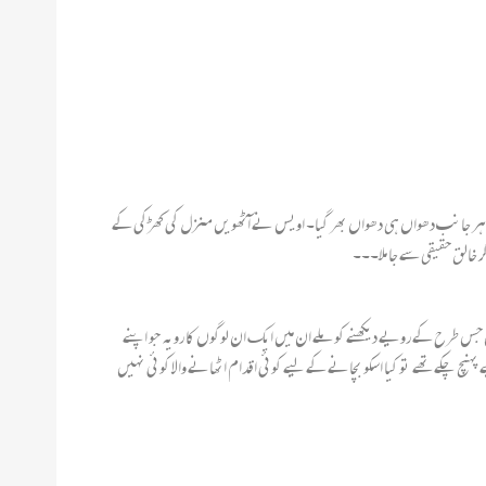
 میں ہر جانب دھواں ہی دھواں بھر گیا۔ اویس نے آٹھویں منزل کی کھڑکی کے
ر خالق حقیقی سے جا ملا۔۔۔
ں جس طرح کے رویے دیکھنے کو ملے ان میں ایک ان لوگوں کا رویہ جو اپنے
پہنچ چکے تھے تو کیا اسکو بچانے کے لیے کوئی اقدام اٹھانے والا کوئی نہیں