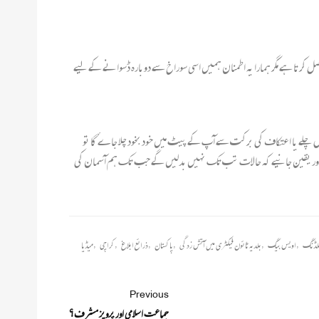
 کرتا ہے مگر ہمارا یہ اطمنان ہمیں اسی سوراخ سے دوبارہ ڈسوانے کے لیے
ا اس چلے یا اعتکاف کی برکت سے آپ کے پیٹ میں خود بخود چلا جاےٴ گا تو
ے اور یقین جانیے کہ حالات تب تک نہیں بدلیں گے جب تک ہم آسمان کی
لڈنگ
,
اویس بیگ
,
بلدیہ ٹائون فیکٹری میں آتش زدگی
,
پاکستان
,
ذرائع ابلاغ
,
کراچی
,
میڈیا
Previous
جماعت اسلامی اور پرویز مشرف؟