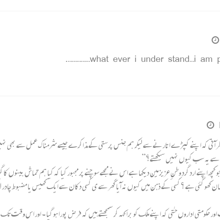
what ever i under stand…i am plea
 کہ اپنے کپڑے اتارنے سے لیکر ہم جنس پرستی کے مذاکرے جیسے شرمناک عمل سے بھی نہیں گریز کر رہ
ن سے یہ سب کیوں نہیں سیکھتے؟“
ھ اپنے ارد گرد وطنِ عزیز مین دیکھا ہے اس نے مجھے سوچنے پر مجبور کیا کہ کیا ہم تماش بینوں کا 
کومتی اداروں حتٰی کہ اپنے ملک کو برا کہہ کر سمجھتے ہیں کہ فرض پورا ہو گیا ۔ اور اس وقت تک پھر 