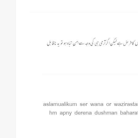
 کافرض ہے لیکن اگر آرمی ہی کی وجہ سے امن تباہ ہوتو یہ ناقابل
aslamualikum ser wana or wazirasta
hm apny derena dushman baharat 