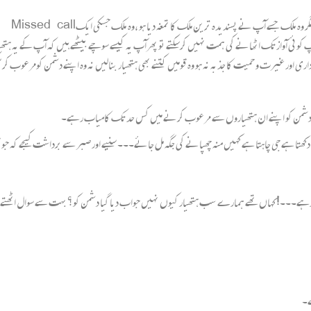
آپ کے ذہن میں بھی یقیناً میری ہی طرح کچھ ناموں کی بازگشت گونجی ہوگی مگر وہ ملک جسے آپ ن
 کوئی آواز تک اٹھانے کی ہمت نہیں کرسکتے تو پھرآپ یہ کیسے سوچے بیٹھے ہیں کہ آپ کے یہ ہتھی
ور غیرت و حمیت کا جذبہ نہ ہو وہ قومیں کتنے بھی ہتھیار بنالیں نہ وہ اپنے دشمن کومرعوب کر س
نے دشمن کو اپنے ان ہتھیاروں سے مرعوب کرنے میں کس حد تک کامیاب رہے۔
ا ہے جی چاہتا ہے کہیں منہ چھپانے کی جگہ مل جائے۔۔۔ سنیے اور صبر سے برداشت کیجے کہ جو قومی
تے رہے۔۔۔! کہاں تھے ہمارے سب ہتھیار کیوں نہیں جواب دیا گیا دشمن کو؟ بہت سے سوال اٹھ
ے۔