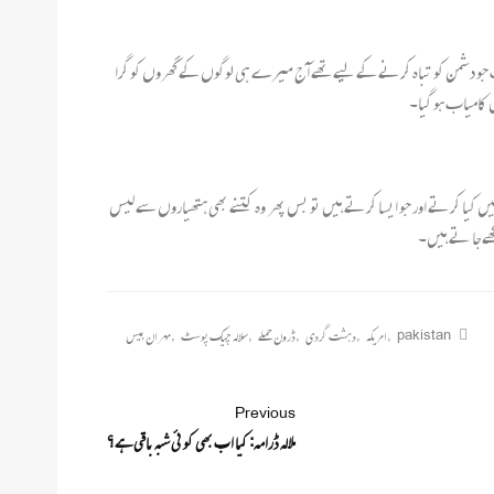
 جو دشمن کو تباہ کرنے کے لیے تھے آج میرے ہی لوگوں کے گھروں کو گرا
کامیاب ہو گیا۔
یں کیا کرتے اور جو ایسا کرتے ہیں تو بس پھر وہ کتنے بھی ہتھیاروں سے لیس
کھےجا تے ہیں۔
pakistan
,
امریکہ
,
دہشت گردی
,
ڈرون حملے
,
سلالہ چیک پوسٹ
,
مہران بیس
Previous
ملالہ ڈرامہ: کیا اب بھی کوئی شبہ باقی ہے؟