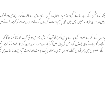
کھا کہ دشمن کے لیے بناےٴ گیے وہ ہتھیار اپنوں پر کس بے دردی سے چلاےٴ جا رہے ہیں وہ ٹینک
وہیں دوسری طرف ہمیں آپس میں بھی باہم دست و گریباں کر کے ہماری قوت کو کمزور کرنے میں 
اروں کے تجربے ضرور کیے جانے چاہیے مگر پہلے آپ کو اپنی بکھری ہوئی قوت کو یکجا کرنا ہوگا کہ
 لیے رکھی جانے والی پستول کو دشمن کی چال میں آکر ایک دوسرے پر تا ن کر اپنی قوت کو کمزور نہ
 انکے نصیبوں میں پھر ڈرون حملے، مہران بیس ، سلالہ چیک پوسٹ اور ایبٹ آباد جیسے سانحات ہی ل