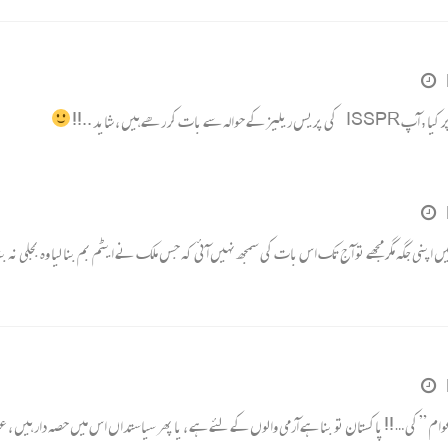
ھے ہیں ، شاید ..!!
ں اپنی جگہ مگر مجھے تو آج تک اس بات کی سمجھ نہیں آئی کہ جس ملک نے ایٹم بم بنا لیا وہ بجلی نہ بنا
ام ” کی … !! پاکستان تو بنا ہے آرمی والوں کے لئے ہے ، یا پھر سیاستداں اس میں حصہ دار ہیں ، عوام