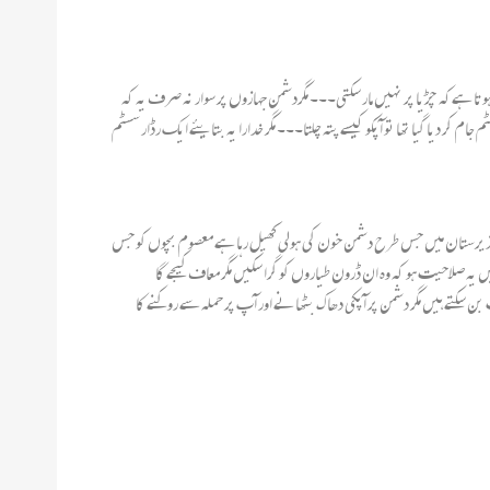
 کی سیکورٹی کا یہ عالم ہوتا ہےکہ چڑیا پر نہیں مار سکتی۔۔۔ مگردشمن جہازوں پر سوار نہ صرف یہ کہ
م کر دیا گیا تھا تو آپکو کیسے پتہ چلتا۔۔۔ مگر خدارا یہ بتایئے ایک رڈار سسٹم
وزیرستان میں جس طرح دشمن خون کی ہولی کھیل رہا ہے معصوم بچوں کو جس
یہ صلاحیت ہو کہ وہ ان ڈرون طیاروں کو گرا سکیں مگر معاف کیجے گا
سکتے ہیں مگر دشمن پر آپکی دھاک بٹھانے اور آپ پر حملہ سے روکنے کا