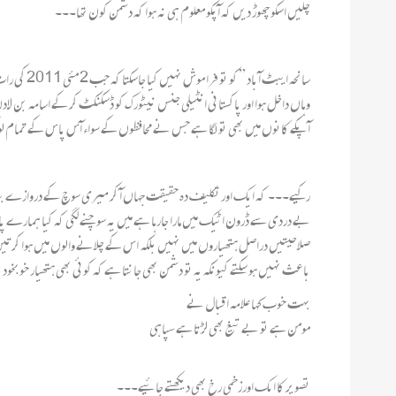
چلیں اسکو چھوڑ دیں کہ آپکو معلوم ہی نہ ہوا کہ دشمن کون تھا۔۔۔
سانحہ ایب
وہاں داخل ہوا اور پاکستانی انٹیلی جنس نیٹورک کو ڈسکنکٹ کر کے اسامہ بن لادن کو
آپکے کانوں میں بھی تو لگا ہے جس نے محافظوں کے سواء آس پاس کے تمام لو
رکیے۔۔۔ کہ ایک اور تکلیف دہ حقیقت جہاں آ کر میری سوچ کے دروازے بند 
بے دردی سے ڈرون اٹیک میں مارا جارہا ہے میں یہ سوچنے لگی کہ کیا ہمارے پاس
صلاحیتیں دراصل ہتھیاروں میں نہیں بلکہ اس کے چلانے والوں میں ہوا کرتیں ہ
باعث نہیں ہو سکتے کیونکہ یہ تو دشمن بھی جانتا ہے کہ کوئی بھی ہتھیار خوبخود 
بہت خوب کہا علامہ اقبال نے
مومن ہے تو بے تیغ بھی لڑتا ہے سپاہی
تصویر کا ایک اورزخمی رخ بھی دیکھتے جائیے۔۔۔