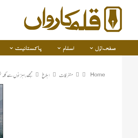
صفحہ اوّل
اسلام
پاکستانیت
Home
متفرقات
ابلاغ
مجھے راہزنوں سے گلہ ن