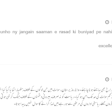
k unho ny jangain saaman e rasad ki buniyad pe nah
را رخ بھی سامنے ہونا چاہئے ۔ وانا ، وزیرستان، سوات میں جن لوگوں کے خلاف ہتھیار اٹھا یا گیا 
 کم از کم سوات کی حد تک امن ہو گیا ۔ ریاست کو نہ صرف بیرونی دشمنوں کے خلاف جنگ کرنہی ہوتی
ں حملے ریاستی اداروں کی مرضی سے ہو رہے ہیں لہذا گرانے کا سوال نہیں پیدا ہوتا۔