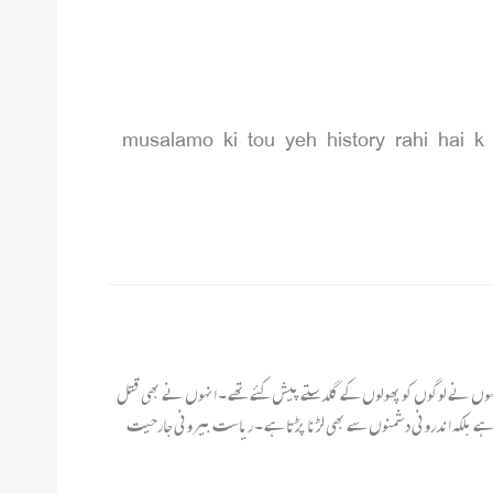
musalamo ki tou yeh history rahi hai 
کیا انہوں نے لوگوں کو پھولوں کے گلدستے پیش کئے تھے ۔ انہوں نے بھی قتل
 ہے بلکہ اندرونی دشمنوں سے بھی لڑنا پڑتا ہے ۔ ریاست بیرونی جارحیت