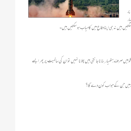
ے پسندیدہ ترین ملک کا تمغہ دیا ہو ،وہ ملک جسکی ایکMissed call پر
ار
کتیں ہیں نہ ہی اپنا دفاع میں کامیاب ہو سکتیں ہیں۔
ں صرف ہتھیار بنانا جانتی ہیں چلانا نہیں تو ان کی سالمیت پر پھر ایسے
تے ہیں جن کے جواب کون دے گا؟