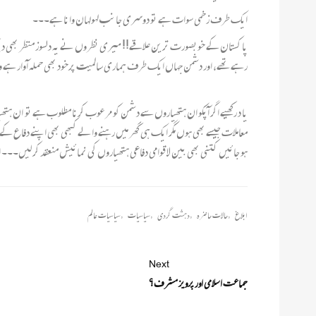
ایک طرف زخمی سوات ہے تو دوسری جانب لہولہان وانا ہے۔۔۔
پا کستان کے خوبصورت ترین علاقے!! میری نظروں نے یہ دلسوز منظر بھی دی
رہے تھے، اور دشمن جہاں ایک طرف ہماری سالمیت پرخود بھی حملہ آوار ہے 
یا د رکھیے اگر آپکو ان ہتھیاروں سے دشمن کو مرعوب کرنا مطلوب ہے تو ان ہتھی
معاملات جیسے بھی ہوں مگر ایک ہی گھر میں رہنے والے کبھی بھی اپنے دفاع کے
ہو جائیں کتنی بھی بین لاقوامی دفاعی ہتھیاروں کی نمائیش منعقد کر لیں۔۔۔
ابلاغ
,
حالات حاضرہ
,
دہشت گردی
,
سیاسیات
,
سیاسیات عالم
Next
جماعت اسلامی اور پرویز مشرف؟