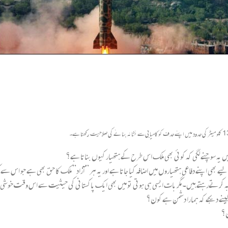
یں یہ سوچنے لگی کہ کوئی بھی ملک اس طرح کے ہتھیار کیوں بناتا ہے؟
یے بھی اپنے دفاعی ہتھیاروں میں اضافہ کیا جاتا ہے اور یہ ہر ” آزاد” ملک کا حق بھی ہے جو اس سے 
جربہ کرتےرہتے ہیں۔ مگر بات ایسی ہی ہوتی تو میں بھی ایک پاکستانی کی حیثیت سے اس وقت خوشی م
ن لینے دیجے کہ ہمارا دشمن ہے کون؟
ن؟