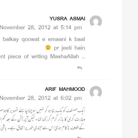
YUSRA ASMAI
November 28, 2012 at 5:14 pm
i balkay qoowat e emaani k baal
pr jeeti hain
.. excellent piece of writing MashaAllah
ARIF MAHMOOD
November 28, 2012 at 6:02 pm
ایک مصنف کو یک رخا ہو کر نہیں سو چنا چا ہئے تصویر کا دوس
وغارت گری کا بازار گرم کر رکھا تھا ۔ لیکن آپریشن کے بعد
کے خلاف ناکام ہوئ اس سے جزوی طور پر اتفاق ہے ۔ باقی ڈرو