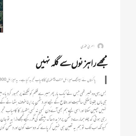
اسریٰ غوری
مجھے راہزنوں سے گلہ نہیں
پاکستان نے بیلسٹک میزائل حتف 5 غوری کاکامیاب تجربہ کیا ہے ۔ یہ میزائل 1300 کلو میٹر کی حدود میں اپنے حدف کو کامیابی سے نشانہ بنانے کی صلاحیت رکھتا ہے۔
بس یہی وہ خبر تھی جس نے ایک بار پھرمیرے قلم کو لکھنے پر مجبور کردیا۔ م
جی ہاں یقیناً ملکی سالمیت اور دفاع کے لیے اور دشمن پر اپنا خوف بٹھانے کے ل
نہیں چھین سکتا اور اسی لیے ہم بھی آےٴ دن کسی نہ کسی ہتھیار کا کامیاب ت
رہی ہوتی کہ چلو ہمارے دشمن پرمزید دھاک بیٹھے گی مگر رکیے مجھے ذرا یہ تو جا
کیونکہ اب تک تو ہم یہ تعین ہی نہیں کر پاےٴ کہ دوست کون اور دشمن کو