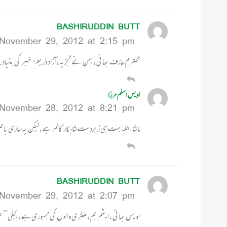
BASHIRUDDIN BUTT
November 29, 2012 at 2:15 pm
محترم عارف بھائی ، بہن نے تجزیہ ، آزاد ذریعۂ خبر کی بنیاد پر کیا , آپ ISSPR کی پریس ریلیز کے حوالہ سے بات کر ر
اویس اسلم مرزا
November 28, 2012 at 8:21 pm
ماشاء اللہ بہت ہی زبردست شاہکار کالم ہے ، لیکن یہ ساری باتی
BASHIRUDDIN BUTT
November 29, 2012 at 2:07 pm
اویس بھائی ، ایٹم بم ، ملٹری والوں کی مجبوری ہے ، بجلی ” عو