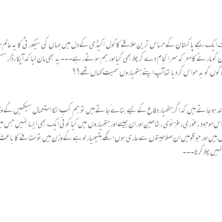
ٹ آباد ” کو تو فرا موش نہیں کیا جاسکتا کہ جب 2 مئی 2011 کی رات ایک بجے پاکستان کے حساس ترین علاقے کاکول اکیڈمی کے دل میں جہاں
 مارنے کا معرکہ سر انجام دے کر چلا بھی گیا اور ہم سوتے رہے۔۔۔ یہ بھی مان لیا کہ آپکا رڈار سسٹم جا
گوں کو بد حواس کر دیا تھا آپ اپنے ہتھیاروں سمیت کہاں تھے؟؟
ہوجاتے ہیں کہ اگر ہتھیار دفاع کے لیے بناےٴ جاتے ہیں تو ہم کب انکا استعمال سیکھیں گے 
 موجود ،غوری، غزنوی ، شاھین اور ان جیسے اور ہتھیاروں میں کیا کوئی ایک بھی ایسا نہیں جس میں 
یں اور جو قومیں ان صلاحیتوں سے عاری ہوں انکے ہتیھیار لوہے کے وزن میں تو اضافے کا باعث بن 
نہیں چلا کرتا۔۔۔