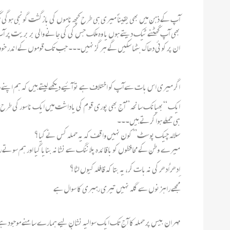
بھی آپ گھٹنے ٹیک دیتے ہوں یا وہ ملک جس کی کی جانے والی بر بر یت پر آپ
ان پر کوئی دھاک بٹھا سکیں گے ہر گز نہیں۔۔۔ جب تک قوموں کے اندر خوداری ا
اگر میری اس بات سے آپ کو اختلاف ہے تو آئیے دیکھے لیتے ہیں کہ ہم اپ
ایک “بھیانک سانحہ ” آج بھی پوری قوم کی یاداشت میں ایک ناسور کی طرح دکھت
ہی حملے ہوا کرتے ہیں۔۔۔
سلالہ چیک پوسٹ” کون نہیں واقف کہ یہ حملہ کس نے کیا؟
میرے وطن کے محافظوں کو باقائدہ پلاننگ سے نشانہ بنایا گیا اور ہم سو
اِدھر اُدھر کی نہ بات کر، یہ بتا کہ قافلہ کیوں لٹا؟
مجھے راہزنوں سے گلہ نہیں تیری رہبری کا سوال ہے
مہران بیس پر حملہ کا آج تک ایک سوالیہ نشان لیے ہمارے سامنے موجود ہ