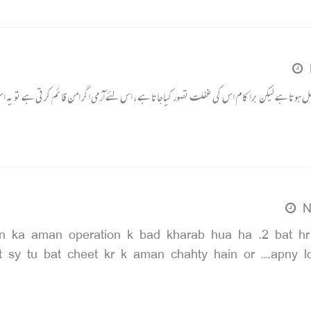
 ہوتا ہے لیکن برا کام اس کی غفلت تصور کیاجاتا ہے ، اس لئے آرمی اگر امن قائم کرتی ہے تو یہ اس
N
n ka aman operation k bad kharab hua ha .2 bat hr
sy tu bat cheet kr k aman chahty hain or ….apny l