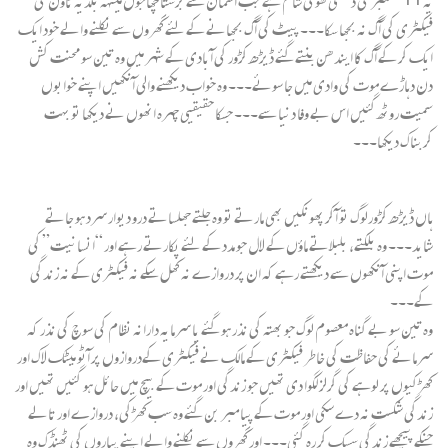
یہ 11 ستمبر کی ڈھلتی ھوئی شام ہے جب آسمان سے برستا چھاجوں مینہہ بلدیہ ٹاؤن کی
فیکٹری کی آگ نہ بجھا سکا۔۔۔ پیٹ کی آگ بجھانے کے لئے گھروں سے نکلنے والے خود ایک
ایک کر کے آگ کا ایندھن بنتے گئے ڈیڑھ کڑور کی آبادی کے شہر میں وہ تین سو محنت کش
دن دہاڑے موت کی وادی میں جا سوئے۔۔۔ وہ خواب دیکھنے والی آنکھیں اپنے خوابوں
سمیت روٹھ گئیں اس بے وفا دنیا سے۔۔۔ جسکا حقیقیی چہرہ انھوں نے دیکھا تو بہت
کربناک دیکھا۔۔۔
ہاں ڈیڑھ کڑورلوگ تو آکر پھونکیں بھی مارتے تو وہ جلتے جھلساتے درو دیوار سرد ہو جاتے
شاید۔۔۔ وہ بلکتے، بلبلاتے ماؤں کے لال جو مدد کے لئے پکارتے رہے اور “انسانیت” کی
موت اپنی آنکھوں سے دیکھتے رہے کہ ان پر دروازے نہ کھل سکے نہ فیکٹری کے نہ زندگی
کے۔۔۔
وہ تین سو بے گناہ معصوم لوگ جو بھتہ کی نذر ہو گئے یا سرمایہ دارانہ نظام کی سوچ کی نذر کہ
سرمائے کی حفاظت کی خاطر فیکٹری کے مالک نے فیکٹری کےدروازوں پر آٹو میٹک لاک اور
کھڑکیوں پر لوہے کی گرلز لگوا دی تھیں جو زندگی اور موت کے بیچ میں حائل ہو گئیں تھیں اور
زندگی شکست نہ دے سکی اور موت کے پیامبر بن گئے وہ سب کھڑکی، دروازے اور تالے
جنکے پیچھے زندگی سسک کر رہ گئی۔۔۔ اور گھروں سے نکلنے والے اپنے پیاروں کی ٹھنڈک وہ