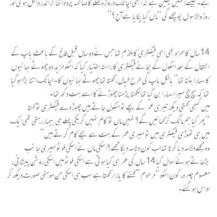
ہے۔ جیسے انہیں یقین ہے کہ ابھی اچانک دروازہ کھلے گا صائمہ پردہ اٹھا کر اندر داخل ہوگی اور
روز والا سوال پوچھے گی “ماں کیا پکایا ہے آج؟”
14سال کا حمزہ بھی اسی فیکٹری کا ملازم تھا جس نے دو سال قبل فالج کے باعث باپ کے
انتقال کے بعد اسکول کے بجائے فیکٹری کا راستہ اختیار کیا کہ اسکو مزید دو چھوٹے بھائیوں
کا سہارا بننا تھا” بالکل باپ کی طرح خیال رکھتا تھا چھوٹے بھائیوں کا۔ اچانک اتنا بڑا ہوگیا
تھا کہ سچ مچ میرا سہارا بن گیا تھا لکھنا پڑھنا چھوڑنے کا اسے بہت دکھ تھا۔
میں کبھی کہتی دیکھ تیری عمر کے بچے تو اسکول جاتے ہیں چھوڑ دے فیکٹری تو کہتا
“پھر کیا ہم مانگ کر کھائیں گے؟ نہیں ماں تو کام نہیں کریگی پہلے ہی بیمار رہتی تھی ایک
میں ہی تھوڑی فیکٹری میں تو میری عمر کے بہت سے بچے کام کرتے ہیں”
وہ مجھے دلاسہ دیا کرتا تھا اب کون دلاسہ دیگا مجھے؟ اسکی ماں نے اسکی فوٹو میری جانب
بڑھاتے ہوئے سوال کیا 14 سال کی عمر ہی کیا ہوتی ہے اسکی فوٹو میں اسکی روشن پیشانی،
معصوم چہرہ، کون اسکو “مرحوم ” کہنے کا یارا رکھتا ہے سب ہی اسکی من موہنی صورت دیکھ کر
اداس ہو گئے۔