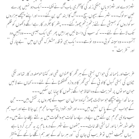
شہزادے اور شہزادیاں جنکی زندگی کا آخری باب آگ نے لکھا۔۔۔ ایک دو نہیں پورے
تین سو لوگ۔۔۔ شہر کے بیچوں بیچ۔۔۔ آگ کا ایندھن بن گئے۔۔۔ اور اپنے پیچھے ہزاروں
سوگواروں کو ہمیشی کے لئے زخم زخم چھوڑ گئے۔۔۔ پتھر کا جگر درکار ہے انکے دکھوں کو قلم
تک لانے کے لئے۔۔۔ کہ سب کی داستانیں جدا ہیں پھر بھی ایک جیسی۔۔۔ وہ آہیں وہ
آنسو۔۔۔ وہ سینہ کوبی۔۔۔ وہ نوحے۔۔۔ ایک ہی تو قدر مشترک تھی ان میں “بےچارگی ”
اور “غربت”۔
غربت اور پسماندگی جو اس بستی کے ہر گھر کا عنوان تھی اور کتنا حوصلہ درکار تھا اورنگی
ٹاؤن کی بستی گبول کالونی کے کسی گھر کا دروازہ کھٹکھٹانے کے لئے۔۔۔ کہاں سے لائیں
جوان موتوں پر تعزیت کے وہ الفاظ جو انکے زخموں کا پھاہا بن سکیں۔۔۔
یہ سانحہ اپنے پیچھے جو سوالات چھوڑ گیا وہ سوال ان سب کے چہروں پر نقش ہیں۔۔۔ جن
کے جواب کسی کے پاس نہیں ہیں۔۔۔ اور خود بخود اپنا آپ سا مجرم بن جاتا ہے اور اب ہم
سب عادی مجرم بن گئے ہیں پے در پے سانحات جو واقعات میں بدلتے چلے جاتے ہیں۔ ہر
دفعہ شور شرابا اور نمائشی اقدامات۔۔۔ جنھوں نے شہر کے درو بام پر یہ تحریر کر دیا ہے
“یہاں قیمت نہیں تو غریب کی جان کی” اور ہر سانحہ کے بعد ہم اگلے سانحے کے منتظر