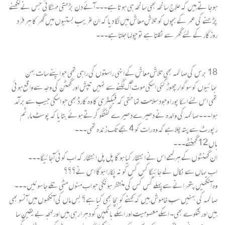
ہوجا تے ہیں کہ علاج سانحہ بھی سانحہ ہی ہوتا ہے۔۔۔ آئے دن بڑھتی مہنگائی جس نے لکھنے
پڑھنے کی عمر کے بچوں کو تلاش معاش میں لگا دیا کہ ان غریب بستیوں میں گھر کا ہر فرد
روزگار کے لئے گھر سے نکلتا ہے تو چولہا جلتا ہے۔۔۔
18 برس کی صائمہ بھی تلاش معاش کے انہی راستوں کی راہی تھی جو اپنے سات بہن
بھائیوں کو سوگوار چھوڑ گئی اسکی موت آگ لگنے سے نہیں تپش اور گھٹن کی وجہ سے واقع ہوئی
تھی اس لئے اسکا پورا وجود سلامت تھا حتٰی کہ فیکٹری کا وہ کارڈ بھی جو اسکی جیب سے بر آمد
ہوا۔۔۔ صائمہ کی والدہ نے دھیرے دھیرے گفتگو کرتے ہوئے بتایا کہ پوسٹ مارٹم
رپورٹ سے پتہ چلا ہے کہ وہ رات کو 4 بجے تک زندہ تھی۔۔۔
ہاں 12 گھنٹے۔۔۔
ان گھنٹوں کے ہر لمحے اس نے انتظار کیا ہو گا پل پل انتظار کہ اب کوئی آجائیگا۔۔۔
اب یہاں سے نکال لے جائیگا کس کس کو نہ پکارا ہوگا اس نے؟؟؟
وہ آنکھیں پتھرانے سے پہلے کس کس کی منتظر ہونگی جو اب منوں مٹی تلے جا سوئیں۔۔۔
صائمہ کی بہنیں سب خاموش ہیں کہ کہنے کو بچا بھی کیا ہے؟ بس ماں کی آنکھوں میں آنسو بھی
ہیں اور شکوے بھی۔ اسکے معصومیت اور اسکے بانکپن کو دہرا رہی ہیں اور لہجہ بے یقین سا