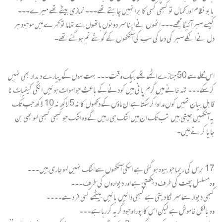
بابو نظام اور کمال تو کبھی کسی کا برا نہیں چاہتے تھے۔۔۔ نمازی بیٹے تھے میرے۔۔۔
کیسے صبر آئیگا مجھے۔۔۔ انھوں نے اپنا سر دونوں ہاتھوں سے تھاما تو کمرے میں موجود ہر
دل نے انکے صبر کی دعا کی سب کی آنکھوں کے گوشے نم ہو گئے تھے۔
اس محلے سے 50 جنازے اٹھے تھے بیک وقت۔۔۔ بہت سوں کے پیارے دیدار بھی نہیں
کر سکے۔۔۔ تہہ خانے میں گرم پانی میں کودنے کے باعث جو اموات ہوئیں انکی کیفیات نا
قابل بیان تھیں کوں مداوا کر سکتا ہے ان ماؤں کے دکھوں کا نہ 5 لاکھ نہ 10 لاکھ جب تک
یہ آنکھیں جیتی ہیں تب تک ان میں اشک ہی رہیں گے وہ اشک جو کبھی کبھی لہو بھی بن
جایا کرتے ہیں۔
17 برس کی ریما جو بیوہ ہو گئی ہے اسکی آنکھوں سے اشک نہیں لہو جاری ہیں۔۔۔
وہ مسلسل چھت کی طرف دیکھتی ہے اور دیواروں کی طرف۔۔۔
کبھی دیوار سے سر ٹکا دیتی ہے کبھی دائیں بائیں بیٹھے کسی فرد سے۔۔۔۔
وہ بالکل خاموش ہے لیکن اس کا پورا وجود گریہ کر رہا ہے۔۔۔