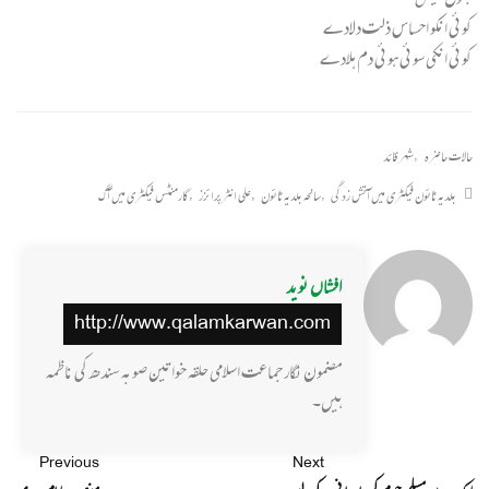
کوئی انکو احساس ذلت دلادے
کوئی انکی سوئی ہوئی دم ہلادے
حالات حاضرہ
,
شہر قائد
بلدیہ ٹائون فیکٹری میں آتش زدگی
,
سانحہ بلدیہ ٹائون
,
علی انٹرپرائزز
,
گارمنٹس فیکٹری میں آگ
افشاں نوید
http://www.qalamkarwan.com
مضمون نگار جماعت اسلامی حلقہ خواتین صوبہ سندھ کی ناظمہ
ہیں۔
Previous
Next