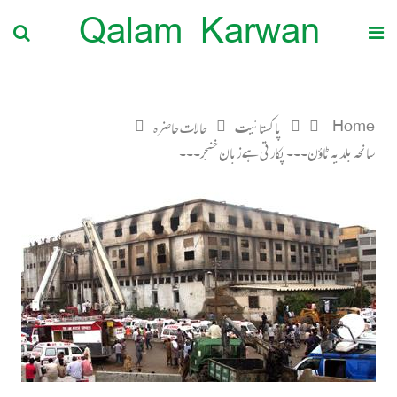
Qalam Karwan
Home
پاکستانیت
حالات حاضرہ
سانحہ بلدیہ ٹاؤن۔۔۔ پکارتی ہے زبان خنجر۔۔۔