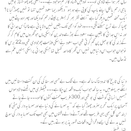
سال بھر ہوا ہے شادی کو۔۔۔ گود میں 3 ماہ کا ارحم موجود ہے۔۔۔ اسکی پھوپھو شہناز بولیں ”
باجی ارحم بالکل اپنے باپ کی کاپی ہے ہو بہو” دیکھو ریما سعود تمہیں تنہا تو نہیں چھوڑ گیا نا؟
ایک تحفہ تمھیں دیکر گیا ہے “اسنے نظر بھر کر بستر پر لیٹے ارحم کو دیکھا اور چہرا دوپٹے میں
چھپا کر بے ترح سسکنے لگی۔۔۔ وہ خود کو ابھی تک یقیں نہیں دلا پائی ہے غالباً اس جدائی کا
اور نہ اس جدائی کا یقین ہے۔ سعود کے بوڑھے والدین کو اسکی ماں جو گھروں میں کام کر کر
کے زندگی کا بوجھل پن کم کرتی تھی اب سعود نے اسکی ملازمت چھڑوادی تھی وہ 22 برس کا
نوجوان جو اب اس دنیا میں نہیں اس گھر کا واحد کفیل تھا جسکی جدائی پر اسکی بہنیں غم سے
نڈھال ہیں۔
دنیا کی تاریخ کا اندوہناک سانحہ ہے۔ بے شک بےحسی اور سفاکی کی ان گنت داستانیں ہیں
اسکے ہر پہلو میں۔ یہ سانحہ جو اب ایک واقعہ بن چکا ہے۔۔۔ فیکٹری میں اٹھنے والا دھواں
جسمیں انسانی گوشت کی بو تھی اور 300 غریب محنت کشوں کا لہو۔۔۔ جاتے جاتے
آسمان پر ایک تحریر ضرور چھوڑ گیا ہے کہ “یہ سرمائے کی دنیا ہے اور سرمایہ دار کی مٹی کا
ایندھن کل بھی یہی غریب تھے اور آنے والے وقتوں میں بھی جب تک سرمایہ دار کی سوچ
نہیں بدلے گی ایسے دلخراش واقعات ظہور پذیر ہوتے رہیں گے۔
بقول فیض