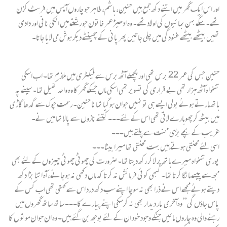
اور اس ایک گھر میں اتنے دکھ جمع ہیں حنین، ہاشم، طاہر جو چاروں آپس میں فرسٹ کزن
تھے۔ سگے بہن بھائیوں کی اولاد تھے۔ وہ ادھیڑ عمر خاتون جو رشتے میں انکی نانی اور دادی
تھیں بیٹھے بیٹھے غنودگی میں چلی جاتیں پھر پانی کے چھینٹے دیکر ہوش می لایا جاتا۔
حنین جس کی عمر 22 برس تھی اور پچھلے آٹھ برس سے فیکٹری میں ملازم تھا۔ اب اسکی
تنخواہ آٹھ ہزار تھی بے قراری کی تصویر تھی اسکی ماں جسکے گھر کا وہ واحد کفیل تھا۔ سینے پہ
ہاتھ مارتے ہوئے بولی ایسے ہی تو نہیں جوان ہوگیا تھا نا حنین۔ رحمت چوک سے گدھا گاڑی
میں بیٹھ کر چھوہارے لاتی تھی اس کے لئے۔۔۔ کتنے نازوں سے پالا تھا میں نے۔
غریب کے بچے بڑی محنت سے پلتے ہیں۔۔۔
اسی لئے محنتی ہوتے ہیں بہت محنتی تھا میرا بیٹا۔۔۔
پوری تنخواہ میرے ہاتھ پر لا کر رکھ دیتا تھا۔ ضرورت کی چھوٹی چھوٹی چیزوں کے لئے بھی
مجھ سے پیسے مانگا کرتا تھا۔ کبھی کوئی فرمائش نہ کرتا کہ ماں دکھی نہ ہوجائے، آہ اتنا بڑا دکھ
دیتے ہوئے مجھے اس نے ذرا بھی نہ سوچا اپنے سب دکھ درد اس سے کہتی تھی اب کس کے
پاس جاؤں گی” وہ آخری بار دیدار بھی نہ کرسکی اپنے پیارے کا۔۔۔ ساتھ ساتھ گھروں میں
رہنے والی وہ چاروں مائیں جنکے وجود خود ان کے لئے بوجھ بن گئے ہیں۔ وہ ان جوان موتوں کا