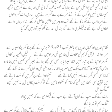
بیوگی کو زرینہ نے محسوس نہ ہونے دیا یوں خیال رکھا انکا۔۔۔ کمرے میں فریج، بیڈ اور
الماری رکھی تھی جو اسکی بہن نے بتایا کہ تہمینہ خرید کر لائی تھی اور ہمارے گھر میں تو کچھ
بھی سامان نہیں لوگوں کے تو اتنے بھرے پرے گھر ہوتے ہیں۔ ساری رات گھر والوں
نے اسپتالوں کے چکر لاگائے تھے تب دوپہر میں میتیں حاصل کرسکے۔ نہ ہسپتال والے
تعاون کر رہے تھے نہ فیکٹری والے” زرینہ کی نند نے گلوگیر آواز میں گلہ کیا۔
نظام الدین اور کمال الدیں جو با لترتیب 21 اور 23 برس کے تھے جنکا گھر پڑوسیوں سے
بھرا ہوا تھا۔ قرآن کریم کی تلاوت کی جارہی تھی مرحومین کے لئے۔۔۔ لیکن انکی ماں کا دل
انکو مرحوم ماننے پر تیار نہیں تھا، میرا بابو کبھی بھی مجھے بتائے بغیر کبھی کہیں نہیں جاتا وہ
واپس آئیگا ضرور آئیگا جب تک میں سر پر ہاتھ نہ رکھ دیتی تھی دونوں گھر سے نہ نکلتے تھے
کھانا بھی کبھی گھر سے باہر نہیں کھاتے تھے۔۔۔ تنخواہ والے دن گھر میں گوشت لاتے تھے
میں تو آج بھی انتطار میں تھی کہ شام کو تنخواہ لائیں گے تو گوشت پکاؤں گی پتہ نہیں کیسے
آگ لگ گئی۔۔۔
رات گئے تک سب کے فون آتے رہے سب کے فیکٹری سے کہ ہمیں بچا لو۔۔۔
آہ مگ ہم تو نہ بچا سکے۔۔۔
بھائی بھی نہ جا سکا انکے پاس کہتے ہیں سازش کی ہے۔۔۔ کیمیکل سے آگ لگائی ہے مگر میرے