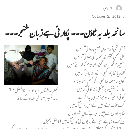
افشاں نوید
October 2, 2012
سانحہ بلدیہ ٹاؤن۔۔۔ پکارتی ہے زبان خنجر۔۔۔
آگئی تھی آندھیوں جیسی روانی آگ میں‌
جل بجھی کتنے چراغوں کی جوانی آگ میں‌
صبح دم گھر سے گئے تھے شام کو لوٹے نہیں
لکھ دیا تھا پھر کسی نے دانہ پانی آگ میں‌
کون‌سا شعلہ تھا کسی کے جسم سے لپٹا ہوا
جانے کتنی دیر چمکی زندگانی آگ میں
محترمہ افشاں نوید اور راعنا افضل 13
کوئی ایسی آگ ہو جو زندگی پیدا کرے
سالہ شبیر احمد کی والدہ کے ساتھ
کب تلک جلتے رہیں گے اس پرانی آگ میں‌
شاہزادوں سے ملیں گی اب کہاں‌شہزادیاں
پھینک دی ہے کسی نے پریوں کی کہانی آگ میں (فاضل جمیلی)