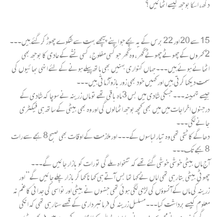
دکھ، اسکا بوجھ کیسے اٹھائیں؟
15 سے 20 اور 22 برس کے یہ بچے جو اپنے پیچھے بہت سے شکوے چھوڑ کر گئے ہیں۔۔۔
2 کمروں کے چھوٹے چھوٹے گھر، وہ گھر جو کسی مفلوج، کسی نشے کے عادی کا بوجھ بھی
اٹھائے ہوئے ہیں۔۔۔ جہاں کنواری بہنیں بھی ہاتھ پیلے ہونے کے لئے انہی بھائیوں کی
سمت دیکھا کرتی ہیں اور کہیں خود بھی زور بازو آزماتی ہیں۔۔۔
جیسے تہمینہ۔۔۔ جسکی شادی میں بس 3 ماہ باقی تھے تو ماں زرینہ نے سوچا کہ شادی کے
درجنوں اخراجات میں میں بھی کچھ بوجھ اٹھالوں گی اور وہ بھی بیٹی کے ساتھ ہی فیکٹری
جانے لگی۔۔۔
دھاگے کاٹتی تھی وہ تیار لباسوں کے۔۔۔ اور ملازمت کے اوقات بھی صبح 8 بجے سے رات
8 بجے تک۔۔۔
آج ماں بیٹی خوشی خوشی گئے تھے کہ تنخواہ ملے گی تو رات کو بازار جائیں گے۔۔۔
چھوٹی بیٹی بتا رہی تھی اماں نے کہا تھا بس آتے ہی کھانا کھا کر بازار چلے جائیں گے” اور
زرینہ کی ماں کے آنسوؤں کی لڑی لگی ہوئی تھی جنہوں نے بیٹی اور نواسی کی جدائی کا غم نہ
معلوم کیسے برداشت کیا۔۔۔ مسلسل زرینہ کی فرمانبرداری کے قصے سنا رہی تھی کہ انکی