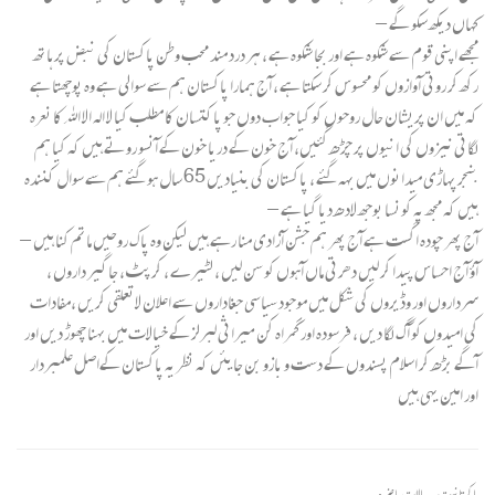
کہاں دیکھ سکو گے –
مجھے اپنی قوم سے شکوہ ہے اور بجا شکوہ ہے ، ہر درد مند محب وطن پاکستان کی نبض پر ہاتھ
رکھ کر روتی آوازوں کو محسوس کر سکتا ہے ، آج ہمارا پاکستان ہم سے سوالی ہے وہ پوچھتا ہے
کہ میں ان پریشان حال روحوں کو کیا جواب دوں جو پاکتسان کا مطلب کیا لا الہ الا الله کا نعرہ
لگاتی نیزوں کی انیوں پر چڑھ گئیں، آج خون کے دریا خون کے آنسو روتے ہیں کہ کیا ہم
بنجر پہاڑی میدانوں میں بہہ گئے ، پاکستان کی بنیادیں 65 سال ہو گئے ہم سے سوال کنندہ
ہیں کہ مجھ پہ کونسا بوجھ لادھ دیا گیا ہے –
آج پھر چودہ اگست ہے آج پھر ہم جشن آزادی منا رہے ہیں لیکن وہ پاک روحیں ماتم کنا ہیں –
آؤ آج احساس پیدا کر لیں دھرتی ماں آہوں کو سن لیں ، لٹیرے ، کرپٹ ، جاگیر داروں ،
سرداروں اور وڈیروں کی شکل میں موجود سیاسی جغاداروں سے اعلان لاتعلقی کریں ،مفادات
کی امیدوں کو آگ لگا دیں ، فرسودہ اور گمراہ کن میراثی لبرلز کے خیالات میں بہنا چھوڑ دیں اور
آگے بڑھ کر اسلام پسندوں کے دست و بازو بن جایئں کہ نظریہ پاکستان کےاصل علمبردار
اور امین یہی ہیں
پاکستانیت
,
حالات حاضرہ