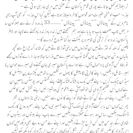
تربیلا ڈیم کھل جاتا ہے پوری قوم پاکستان کے عشق میں مری جا رہی ہوتی ہے –
جذبۂ حب الوطنی غیرت مند قوموں کا طرہ امیتاز ہوتا ہے لیکن کیا اس جذبۂ کو بھی آپ یہی
نام دیں گے “پینا ڈال ” “پینا ڈال ” “پینا ڈال “………… 33 بار ورد کرنے سے بھلا کون سا
مریض تاپ صحت یاب ہو پایا ہے اور ہم سمجھتے ہیں زندہ باد زندہ باد کہنے سے لاچار اور لاغر
پاکستان زندہ ہو کر ترقی کی شاہرہ پر بگٹٹ بھاگنا شروع کر دے گا –
چلیں کہ ضد کو توڑتے ہیں ان آوازوں میں اپنی آواز لگاتے ہیں کہ شائد اک چراغ سے کچھ
بتیاں روشن ہوں جایئں یوں گھٹا ٹوپ اندھیرے میں ذرا سا اجالا ہو جاۓ ، اے آوازوں مجھے
تو بتاؤ کس آزادی پر دھمال ڈال رہے ہو اے پاکستان میری جان کہنے والی میرے جوان اپنا
ہیر سٹائل دیکھیں ، اپنے کالر پی لگا پیتل کا پھول سونگھیں ، ہاتھ میں پکڑے پن پینسل کا
میڈ ان چیک کریں ، اپنے فیس بک پر فٹاک فٹاک چلتے اپنے کمنٹس اور پوسٹس پڑھیں ان
سے کہاں اس عظیم آزادی کی خوشبو آتی ہے ؟ قوم کی دوشیزائیں اپنے نقش نین کا عکس
دیکھیں ، اپنے منہ کے گن گناتے الفاظ کو اپنے کانوں سے سنیں ، اپنی ناز اداؤں پر نظر
پھریں کہاں اس بابرکت آزادی کی مہک آتی ہے ؟ میری مائیں اپنے رسم و رواج کا رنگ
ڈھنگ دیکھیں ، ساس اور بہو کے جھگڑے دیکھیں میرے باپ اپنے بیٹوں اور بیٹیوں کو
شادی کے بندھن میں کس طرح جڑتے دیکھیں اور اپنے بے حس رویے بھی دیکھ لیں کہاں
اس آزادی کا عکس نظر آتا ہے کس کس شکل کو دکھاؤں کہ آپ اس آزادی کو دیکھ سکو لیکن