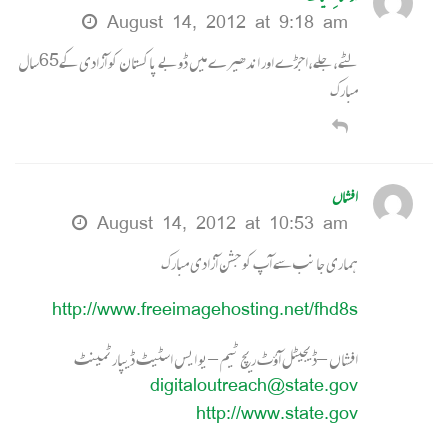
August 14, 2012 at 9:18 am
لٹے،جلے،اجڑے اور اندھیرے میں ڈوبے پاکستان کو آزادی کے65سال
مبارک
افشاں
August 14, 2012 at 10:53 am
ہماری جانب سے آپ کو جشن آزادی مبارک
http://www.freeimagehosting.net/fhd8s
افشاں – ڈيجيٹل آؤٹ ريچ ٹيم – يو ايس اسٹيٹ ڈيپارٹمينٹ
digitaloutreach@state.gov
http://www.state.gov