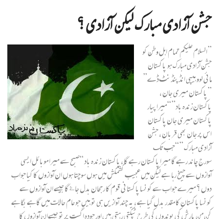
جشن آزادی مبارک لیکن آزادی ؟
” السلام علیکم تمام اہل وطن کو
جشن آزادی مبارک ہو پاکستان
مائی لوو ہیپی انڈپنڈنٹ ڈے”
” پاکستان میری جان ،
پاکستان زندہ باد” “میرا پیار
پاکستان میری جان پاکستان
اس پر جان بھی قربان ، جشن
آزادی مبارک ” “جب تک
سورج چاند رہے گا میرا پاکستان رہے گا ، پاکستان زندہ باد “صبح سے میرا موبائل ایسی
آوازوں سے چیخ رہا ہے لیکن میں عجیب کشمکش میں ہوں سوچتا ہوں ان آوازوں کا کیا جواب
دوں ؟ میرے جواب سے کونسا پاکستانی قوم کا رجحان بدل جاۓ گا جیسے ان آوازوں سے
کونسا پاکستان کا مقدر بدل گیا ہے ، یہ چند آوازیں ہی تو ہیں جو عام حالات میں گاہے بگاہے
کن من بارش کی بوندوں کی طرح ٹپکتی رہتی ہیں اور چودہ اگست پر تو جیسےان آوازوں کا