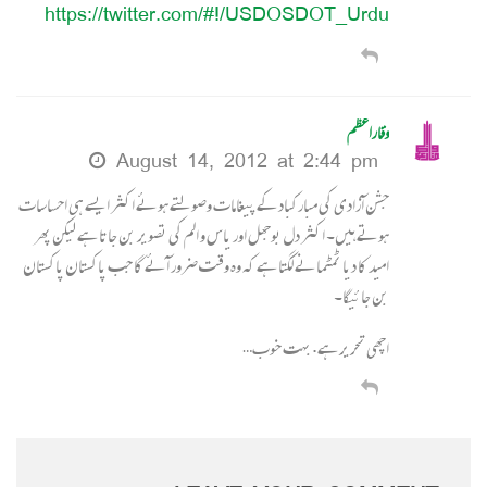
https://twitter.com/#!/USDOSDOT_Urdu
وقاراعظم
August 14, 2012 at 2:44 pm
جشن آزادی کی مبارکباد کے پیغامات وصولتے ہوئے اکثر ایسے ہی احساسات
ہوتے ہیں۔ اکثر دل بوجھل اور یاس و الم کی تصویر بن جاتا ہے لیکن پھر
امید کا دیا ٹمٹمانے لگتا ہے کہ وہ وقت ضرور آئے گا جب پاکستان پاکستان
بن جائیگا۔
اچھی تحریر ہے. بہت خوب…