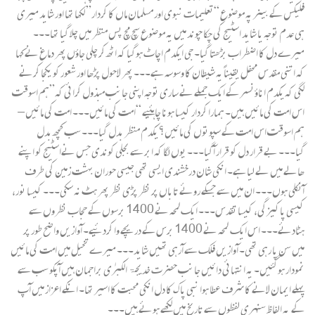
فلیکس کے بینر پہ موضوع “تعلیمات نبوی اور مسلمان ماں کا کردار” لکھا تھا اور شاید میری
ہی عدم توجہ یا شاید اسٹیج کی چکا چوند میں یہ موضوع سچ مچ پس منظر میں چلا گیا تھا۔۔۔
میرے دل کا اضطراب بڑھتا گیا۔ جی ایکدم اچاٹ ہوگیا کہ اٹھ کر چلی جاؤں پھر دماغ نے کہا
کہ اتنی مقدس محفل یقیناً یہ شیطان کا وسوسہ ہے۔۔۔ پھر لاحول پڑھا اور شعور کو یکجا کرنے
لگی کہ یکدم اناؤنسر کے ایک جملے نے ساری توجہ اپنی جانب مبذول کرائی کہ”ہم اسوقت
اس امت کی مائیں ہیں۔ ہمارا کردار کیسا ہونا چاہئیے “امت کی مائیں۔۔۔ امت کی مائیں–
ہم اسوقت اس امت کے سپوتوں کی مائیں؟ یکدم منظر بدل گیا۔۔۔ سب کچھ بدل
گیا۔۔۔ بے قرار دل کو قرار آگیا۔۔۔ یوں لگا کہ ابر سے بجلی کوندی جس نےاسٹیج کو اپنے
ھالے میں لے لیا ہے۔ انکی شان درخشندی ایسی تھی جیسی حوران بہشت زمین کی طرف
آنکلی ہوں۔۔۔ ان میں سے جسکے روئے تاباں پر نظر پڑی نظر پھر ہٹ نہ سکی۔۔۔ کیسا نور،
کیسی پاکیزگی، کیسا تقدس۔۔۔ ایک لمحہ نے 1400 برسوں کے حجاب نظروں سے
ہٹادئے۔۔۔ اس ایک لمحہ نے 1400 برس کے دریچے وا کردئیے۔ آوازیں واضح طور پر
میں سن پا رہی تھی۔ آوازیں فلک سے آرہی تھیں شاید۔۔۔ میرے تخیل میں امت کی مائیں
نمودار ہوگئیں۔ یہ انتہائی دائیں جانب حضرت خدیجۃ الکبرٰی براجمان ہیں آپکو سب سے
پہلے ایمان لانے کا شرف عطا ہوا نبی پاک کا دل انکی محبت کا اسیر تھا۔ انکے اعزاز میں آپ
کے یہ الفاظ سنہری لفظوں سے تاریخ میں لکھے ہوئے ہیں۔۔۔