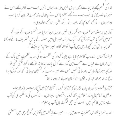
خدا کی قسم مجھے خدیجہ سے اچھی بیوی نہیں ملی، وہ ایمان لائیں جب سب کافر تھے، اس نے
میری تصدیق کی جب سب نے مجھے جھٹلایا اس نے اپنا مال و زر مجھ پر قربان کردیا جب
دوسروں نے مجھے محروم رکھا، اللہ نے انکے بطن سے مجھے اولاد دی۔
آوازیں بدستور سماعتوں سے ٹکرا رہی تھیں اور دل ان سراپا نور شخصیتوں کے نورکے
سحر میں کھوگیا تب آواز آئی کہ “ایک مرتبہ جبریل امین حضور کے پاس تشریف لائے اور کہا
“خدیجہ برتن میں کچھ لا رہی ہیں آپ انکواللہ کا اور میرا سلام پہنچا دیجئے”۔
فرشتہ آسمان سے رب کا سلام لایا ہے یقیناً کردار کی عظمت ہوگی اور یہ عظمت نبی پاک کے
اس فرمان سے عیاں ہے “جب میں کفار سے کوئی بات سنتا تھا تو مجھے ناگوار لگتی تھی تو
خدیجہ میری ڈھارس بندھاتی تھیں جس سے میرے دل کو تسکین ہوجاتی تھی اور کوئی ایسا
رنج نہ تھا جو خدیجہ کی باتوں سے آسان اور ہلکا نہ ہوجاتا تھا”
حق رفاقت ادا کردیا، جاں نثاری کا حق ادا کردیا، تبلیغ حق میں آپکا دست و بازو ثابت
ہوئیں، تمام مال و زر اسلام پر نثار کردیا، یتیموں، بیواؤں، بے کسوں کی دستگیری کی آپ
نے مثالیں قائم کیں۔ امت کی سچی غمگسار ماں آپ پر سلام۔
اور یہ سراپا تقدس حضرت سودہ ہیں۔۔۔ میرے لاشعور میں آوازیں گونج رہی ہیں “عشق