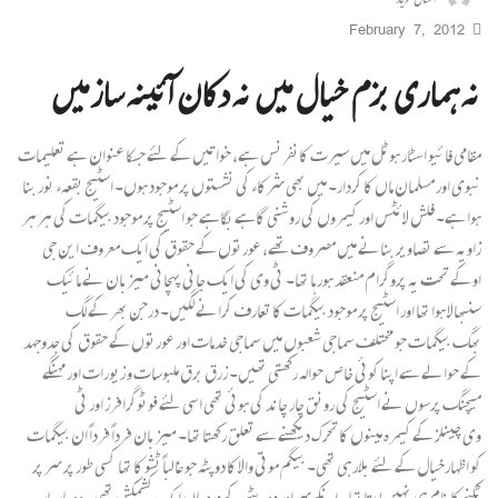
February 7, 2012
نہ ہماری بزم خیال میں نہ دکان آئینہ ساز میں
مقامی فائیو اسٹار ہوٹل میں سیرت کانفرنس ہے، خواتیں کے لئے جسکا عنوان ہے تعلیمات
نبوی اور مسلمان ماں کا کردار۔ میں بھی شرکاء کی نشستوں پر موجود ہوں۔ اسٹیج بقعہء نور بنا
ہوا ہے۔ فلش لائٹس اور کیمروں کی روشنی گاہے بگاہے جو اسٹیج پر موجود بیگمات کی ہر ہر
زاویہ سے تصاویر بنانے میں مصروف تھے، عورتوں کے حقوق کی ایک معروف این جی
او کے تحت یہ پروگرام منعقد ہورہا تھا۔ ٹی وی کی ایک جانی پہچانی میزبان نے مائیک
سنبھالا ہوا تھا اور اسٹیج پر موجود بیگمات کا تعارف کرانے لگیں۔ درجن بھر کے لگ
بھگ بیگمات جو مختلف سماجی شعبوں میں سماجی خدمات اور عورتوں کے حقوق کی جدوجہد
کے حوالے سے اپنا کوئی خاص حوالہ رکھتی تھیں۔ زرق برق ملبوسات و زیورات اور مہنگے
میچنگ پرسوں نے اسٹیج کی رونق چار چاند کی ہوئی تھی اسی لئے فوٹوگرافرز اور ٹی
وی چینلز کے کیمرہ مینوں کا تحرک دیکھنے سے تعلق رکھتا تھا۔ میزبان فرداً فرداً ان بیگمات
کو اظہارخیال کے لئے بلارہی تھی۔ بیگم موتی والا کا دوپٹہ جو غالباً ٹشو کا تھا کسی طور پر سر پر
ٹکنے کا نام ہی نہیں لیتا تھا۔ انکے سراور دوپٹے کے درمیان ایک کشمکش تھی۔ وہ بار بار