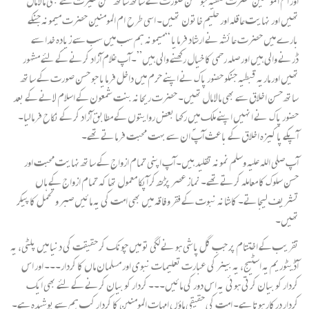
اور ام المومنین حضرت صفیہ جو حسن صورت کے ساتھ ساتھ حسن سیرت سے بھی مالا مال
تھیں اور نہایت عاقلہ اور حلیم خاتون تھیں۔ اسی طرح ام المومنین حضرت میمونہ جنکے
بارے میں حضرت عائشہ نے ارشاد فرمایا “میمونہ ہم سب میں سب سے زیادہ خدا سے
ڈرنے والی ہیں اور صلہ رحمی کا خیال رکھنے والی ہیں”۔ آپ غلام آزاد کرنے کے لئے مشہور
تھیں اور ماریہ قبطیہ جنکو حضور پاک نے اپنے حرم میں داخل فرمایا جو حسن صورت کے ساتھ
ساتھ حسن اخلاق سے بھی مالا مال تھیں۔ حضرت ریحانہ بنت شمعون کے اسلام لانے کے بعد
حضور پاک نے انہیں اپنے ملک میں رکھا بعض روایتوں کے مطابق آزاد کر کے نکاح فرمالیا۔
آپکے پاکیزہ اخلاق کے باعث آپؐ ان سے بہت محبت فرماتے تھے۔
آپ صلی اللہ علیہ وسلم نمونہ تقلید ہیں۔ آپ اپنی تمام ازواج کے ساتھ نہایت محبت اور
حسن سلوک کا معاملہ کرتے تھے۔ نماز عصر پڑھ کر آپکا معمول تھا کہ تمام ازواج کے ہاں
تشریف لیجاتے۔ کاشانہ نبوت کے فقر و فاقہ میں بھی امت کی یہ مائیں صبر و تحمل کا پیکر
تھیں۔
تقریب کے اختتام پر جب گل پاشی ہو نے لگی تو میں چونک کر حقیقت کی دنیا میں پلٹی، یہ
آڈیٹوریم یہ اسٹیج، یہ بینر کی عبارت تعلیمات نبوی اور مسلمان ماں کا کردار۔۔۔ اور اس
کردار کو بیان کرتی ہوئی یہ اس دور کی مائیں۔۔۔ کردار کو بیان کرنے کے لئے بھی ایک
کردار درکار ہوتا ہے۔ امت کی حقیقی ماؤں امہات المومنین کا کردار کب ہم سے پوشیدہ ہے۔