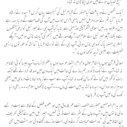
فصیح البیان ہونے میں کوئی آپکا ثانی نہ تھا۔
ایک شخص‌ نے دریافت کیا حضور کے قیام لیل کی کیفیت بیان کریں؟ سیدہ نے ارشاد
فرمایا “کیا تم نے سورہ مزمل نہیں پڑھی؟ اس جواب میں آپ کی فصاحت کے دریا بہہ رہے
ہیں۔ غزوہ بدر میں اسلامی لشکر آپکی اوڑھنی سے بنایا گیا آپ ہی نے جبرئیل کو اپنی آنکھوں
سے دیکھا، آپکو جبرئیل نے سلام کہا، آپکے صدقے میں تیمم کی آیات نازل ہوئیں۔ آپکے
بستر پر حضور پاک کو وہی نازل ہوئی، آپ ہی کے لئے تو ارشاد فرمایا “عائشہ کو عورتوں پر ایسی
فضیلت ہے جیسی ثرید کو کھانوں پر”۔
معانی قرآن ہوں یا احکام حلال و حرام، اشعار عرب ہوں یا علم الانساب آپ جیسا کوئی انکا ماہر
نہ تھا۔ آپ نے ایک لاکھ درہم روزے کی حالت میں ایک دن میں صدقہ کر دئے تھے جبکہ
رات کو گھر میں کھانے کو سالن تک نہ تھا۔ آپ سے سب سے زیادہ احادیث مروی ہیں یعنی
دو ہزار دو سو دس۔ سیدہ عائشہ یہ ہیں امت کی ماں۔۔۔ آپ پر لاکھوں سلام۔۔۔ رہتی دنیا
تک کی مائیں آپ پر قربان۔
اور یہ ام المومنین حضرت حفصہ بنت عمر فاروق ہیں‌ اور علم و فضل کے لحاظ سے بہت مرتبے
والی خاتون ہیں۔ آپ دجال کے شر سے بہت ڈرتی تھیں‌۔ جبرئیل امین نے آپکی تعریف
ان الفاظ میں کی “وہ بہت عبادت کرنے والی، بہت روزے رکھنے والی اور بہشت میں بھی