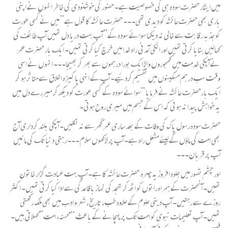
میں ایثار حضرت سودہ ہی کی خصوصیت ہے۔ حضور کی خوشنودی کی خاطر انہوں نے اپنی
باری بھی حضرت عائشہ کو دیدی تھی۔۔۔ حضرت عائشہ کا قول ہے” میں نے کسی عورت
کو جذبہ رقابت سے خالی نہ دیکھا سوائے سودہ کے” آپ بہت دریا دل تھیں آپ طائف کی
کھالیں بنایا کرتی تھیں اور انکی آمدنی راہ خدا میں خرچ کیا کرتی تھیں۔ ایک بار حضرت عمر
نے آپکی خدمت میں کھجوروں والا ایک بورا درہموں سے بھر کر بھیجا۔۔۔ انہوں نے اسی
وقت سب درہم مسکینوں میں تقسیم کردئیے۔ آپ کے انہی پاکیزہ اخلاق سے متاثر ہو کر
ایک بارحضرت عائشہ نے فرمایا “سوائے سودہ کے کسی عورت کو دیکھ کر میررے دل میں
یہ خواہش پیدا نہ ہوئی کہ اس کے جسم میں میری روح ہوتی۔
حضرت سودہ رسول پاک کی وفات کے بعد ساری عمر گھر سے نہ نکلیں۔ آپکی بلند کرداری آج
بھی امت کی ماؤں کے لیئے مشعل راہ ہے۔ آپ پر لاکھوں سلام۔۔۔ رہتی دنیا تک کی مائیں
آپ پر قربان۔۔۔
اور چشم تصور میں جلوہ افروز یہ چہرہ حضرت عائشہ کا ہے۔ آپ بہت عبادت گزار خاتون
تھیں۔ آنحضرت کے ہمراہ راتوں کو اٹھ کر تہجد کی نماز باقاعدگی سے ادا کیا کرتی تھیں۔ اکثر
روزے سے رہتیں۔ آپ دینی علوم کے علاوہ طب، تاریخ، شعر و ادب میں بھی ملکہ رکھتی
تھیں۔ آپ تعلیمات نبوی کو امت تک پرپہچانے کے باعث “محسنہء امت” کہلاتی ہیں۔