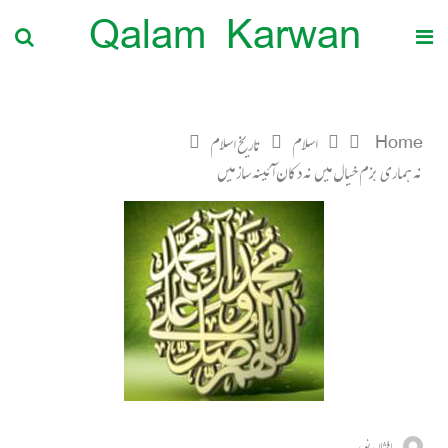
Qalam Karwan
Home
اسلام
تاریخ اسلام
نہ ہماری بزم خیال میں نہ دکان آئینہ ساز میں
افشاں نوید