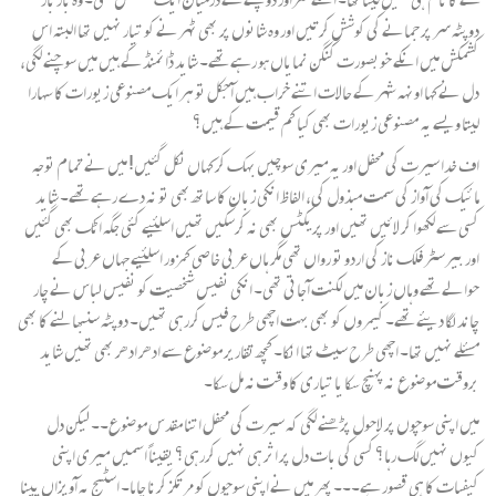
دوپٹہ سر پر جمانے کی کوشش کرتیں اور وہ شانوں پر بھی ٹہرنے کو تیار نہیں تھا البتہ اس
کشمکش میں انکے خوبصورت کنگن نمایاں ہو رہے تھے۔ شاید ڈائمنڈ کے ہیں میں‌ سوچنے لگی،
دل نے کہا اونہہ شہر کے حالات اتنے خراب ہیں آجکل تو ہر ایک مصنوعی زیورات کا سہارا
لیتا ویسے یہ مصنوعی زیورات بھی کیا کم قیمت کے ہیں؟
اف خدا سیرت کی محفل اور یہ میری سوچیں بہک کر کہاں نکل گئیں‌! میں نے تمام توجہ
مائیک کی آواز کی سمت مبذول کی، الفاظ انکی زبان کا ساتھ بھی تو نہ دے رہے تھے۔ شاید
کسی سے لکھوا کر لائیں تھیں اور پریکٹس بھی نہ کرسکیں تھیں اسلئیے کئی جگہ اٹک بھی گئیں‌
اور بیرسٹر فلک ناز کی اردو تو رواں تھی مگر ہاں عربی خاصی کمزور اسلئیے جہاں عربی کے
حوالے تھے وہاں زبان میں لکنت آجاتی تھی۔ انکی نفیس شخصیت کو نفیس لباس نے چار
چاند لگا دیئے تھے۔ کیمروں کو بھی بہت اچھی طرح فیس کررہی تھیں۔ دوپٹہ سنبھالنے کا بھی
مسئلے نہیں تھا۔ اچھی طرح سیٹ تھا انکا۔ کچھ تقاریر موضوع سے ادھر ادھر بھی تھیں‌ شاید
بروقت موضوع نہ پہنچ سکا یا تیاری کا وقت نہ مل سکا۔
میں اپنی سوچوں پر لاحول پڑھنے لگی کہ سیرت کی محفل اتنا مقدس موضوع۔۔ لیکن دل
کیوں نہیں لگ رہا؟ کسی کی بات دل پر اثر ہی نہیں کررہی؟ یقیناً اسمیں میری اپنی
کیفیات کا ہی قصور ہے۔۔۔ پھر میں نے اپنی سوچوں کو مرتکز کرنا چاہا۔ اسٹیج پہ آویزاں پینا