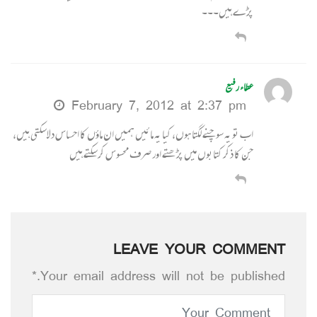
پڑے ہیں۔۔۔
عطاء رفیع
February 7, 2012 at 2:37 pm
اب تو یہ سوچنے لگتا ہوں، کیا یہ مائیں ہمیں ان ماؤں کا احساس دلاسکتی ہیں،
جن کا ذکر کتابوں میں پڑھتے اور صرف محسوس کرسکتے ہیں
LEAVE YOUR COMMENT
Your email address will not be published.*