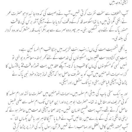
آپکی زوجہ ہیں”
آپ اختلاف سے سخت نفرت کرتی تھیں۔ آپ نے وصیت کی کہ وہ جائیداد جو حضرت عمر
نے انکی نگرانی میں دیا تھا اسکو صدقہ کرکے وقف کردیا جائے۔ آپکی آٹھ برس کی رفاقت
حضور پاک کے لئے وجہ تسکین بنی۔ ہر چہرہ دوسرے سے جدا مگر ایک قدر مشترک اور وہ کردار
کی بلندی۔
یہ اگلی شخصیت امت کی ماں زینب بنت خزیمہ ہیں جنکا لقب ام المساکین ہے۔
بہت ہی کشادہ دست فقیروں، مسکینوں کی خدمت کے لئے کمربستہ۔ معاشرہ یونہی تو
نہیں کسی کو مسکینوں کی ماں کا لقب دیا کرتا۔ آپکے عقد میں بہت تھوڑا وقت 2 یا 3 سال کا
گزرا۔ امہات المومنین میں آپ کو یہ شرف حاصل ہوا کہ آپکی نماز جنازہ خود نبی پاک نے
پڑھائی۔ آپکی فیاضی رہتی دنیا تک مشعل راہ رہیگی۔
اور یہ ایک سخی باپ کی بیٹی ام سلمہ ہیں۔ امہات المومنین میں حضرت عائشہ اور ام سلمہ کا
کوئی حریف اور مقابل نہ تھا۔ حضرت ابو ہریرہ اور ابن عباس تک ام سلمہ سے علمی فیض
حاصل کرتے تھے۔ آپ بہت فصیح اللسان تھیں۔ چند صحابہ آپکی خدمت میں‌ حاضر ہوئے کہ
اپنی خانگی زندگی کے بارے میں بتائیں آپ نے فرمایا “آپکا ظاہر اور باطن یکساں تھا”۔
آپ مجتہد یقین کامل العقل اور صاحب رائے تھیں قرآن رسول پاک کی طرز پر پڑھا کرتی