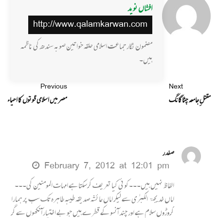
افشاں نوید
http://www.qalamkarwan.com
مضمون نگار جماعت اسلامی حلقہ خواتین صوبہ سندھ کی ناظمہ
ہیں۔
Previous
Next
مقتلِ جامعہ چٹاگانگ
مصر میں اسلامی قوتوں کا احیاء
صفدر
February 7, 2012 at 12:01 pm
الفاظ نہیں ہیں۔۔۔کوئی کیا تعریف کرسکتا ہے امہات المومنین کی۔۔۔
اماں خدیجۃ الکبرٰی سے لیکر اماں عائشہ صدیقہ طیبہ طاہرہ تک سب پر ہمارا
کروڑوں سلام ہے اور چند آنسو کے قطرے ہیں جو بے اختیار آنکھوں سے گر