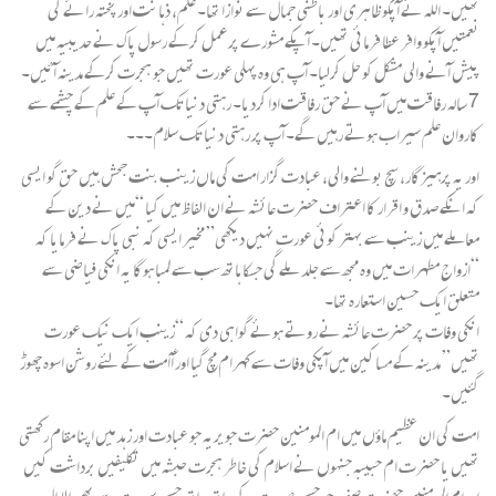
تھیں۔ اللہ نے آپکو ظاہری اور باطنی جمال سے نوازا تھا۔ علم، ذہانت اور پختہ رائے کی
نعمتیں آپکو وافر عطا فرمائی تھیں۔ آپکے مشورے پر عمل کرکے رسول پاک نے حدیبیہ میں
پیش آنے والی مشکل کو حل کرلیا۔ آپ ہی وہ پہلی عورت تھیں جو ہجرت کرکے مدینہ آئیں۔
7 سالہ رفاقت میں آپ نے حق رفاقت ادا کردیا۔ رہتی دنیا تک آپ کے علم کے چشمے سے
کاروان علم سیراب ہوتے رہیں گے۔ آپ پر رہتی دنیا تک سلام۔۔۔
اور یہ پرہیزگار، سچ بولنے والی، عبادت گزار امت کی ماں زینب بنت جحش ہیں حق گو ایسی
کہ انکے صدق و اقرار کا اعتراف حضرت عائشہ نے ان الفاظ میں کیا “میں نے دین کے
معاملے میں زینب سے بہتر کوئی عورت نہیں دیکھی” مخیر ایسی کہ نبی پاک نے فرمایا کہ
“ازواج مطہرات میں وہ مجھ سے جلد ملے گی جسکا ہاتھ سب سے لمبا ہوگا یہ انکی فیاضی سے
متعلق ایک حسین استعارہ تھا۔
انکی وفات پر حضرت عائشہ نے روتے ہوئے گواہی دی کہ “زینب ایک نیک عورت
تھیں” مدینہ کے مساکین میں آپکی وفات سے کہرام مچ گیا اور آُامت کے لئے روشن اسوہ چھوڑ
گئیں۔
امت کی ان عظیم ماؤں میں ام المومنین حضرت جویریہ جو عبادت اور زہد میں اپنا مقام رکھتی
تھیں یا حضرت ام حبیبہ جنہوں نے اسلام کی خاطر ہجرت حبشہ میں تکلیفیں برداشت کیں