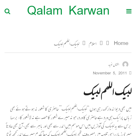
Qalam Karwan
Home
اسلام
لبیک اللھم لبیک
افشاں نوید
November 5, 2011
لبیک اللھم لبیک
میں بھی دیوانہ وار کہہ رہی ہوں “لبیک اللھم لبیک” حاضری کا شعور نہ ہوتے ہوئے بھی
زباں پر ایک ہی ورد ہے حاضری کا ورد، جو نہ میرے شعو ر کا حصہ ہے نہ لاشعور کا. برسہا
برس سے یہ لبیک کی آوازیں ہیں اس موسم میں اندر سے بھی اور باہر سے بھی. آج بھی عادتا ً
میری زبان اسی تلبیہ میں مصروف تھی لبیک اللھم لبیک کہ معاً یکدم میرے اندر کچھ ٹوٹا