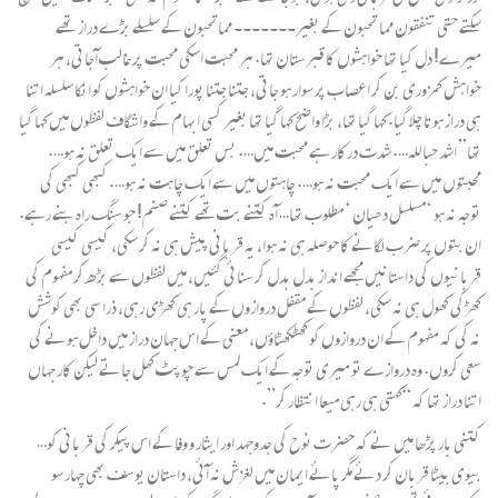
سکتے حتی تنفقون مما تحبون کے بغیر۔۔۔۔۔۔۔ مماتحبون کے سلسلے بڑے دراز تھے
میرے! دل کیا تھا خواہشوں کا قبرستان تھا. ہر محبت اسکی محبت پر غالب آجاتی، ہر
خواہش کمزوری بن کر اعصاب پر سوار ہو جاتی، جتنا جتنا پورا کیا ان خواہشوں کو انکا سلسلہ اتنا
ہی دراز ہوتا چلا گیا. کہا گیا تھا، بڑا واضح کہا گیا تھا بغیر کسی ابہام کے واشگاف لفظوں میں کہا گیا
تھا” اشد حبا للہ…. شدت درکار ہے محبت میں…. بس تعلق میں سے ایک تعلق نہ ہو….
محبتوں میں سے ایک محبت نہ ہو…. چاہتوں میں سے ایک چاہت نہ ہو…. کبھی کبھی کی
توجہ نہ ہو ‘مسلسل دھیان ‘ مطلوب تھا… آہ کتنے بت تھے کتنے صنم! جو سنگ راہ بنے رہے.
ان بتوں پر ضرب لگانے کا حوصلہ ہی نہ ہوا، یہ قربانی پیش ہی نہ کر سکی، کیسی کیسی
قربانیوں کی داستانیں مجھے انداز بدل بدل کر سنائی گئیں، میں لفظوں سے بڑھ کر مفہوم کی
کھڑکی کھول ہی نہ سکی، لفظوں کے مقفل دروازوں کے پار ہی کھڑی رہی، ذرا سی بھی کوشش
نہ کی کہ مفہوم کے ان دروازوں کو کھٹکھٹاؤں، معنی کے اس جہان دراز میں داخل ہونے کی
سعی کروں. وہ دروازے تو میری توجہ کے ایک لمس سے چوپٹ کھل جاتے لیکن کار جہاں
اتنا دراز تھا کہ “کہتی ہی رہی میعا انتظار کر”.
کتنی بار پڑھا میں نے کہ حضرت نوح کی جدوجہد اور ایثار و وفا کے اس پیکر کی قربانی کو…
بیوی بیٹا قربان کر دئے مگر پائے ایمان میں لغزش نہ آئی، داستان یوسف بھی چہار سو