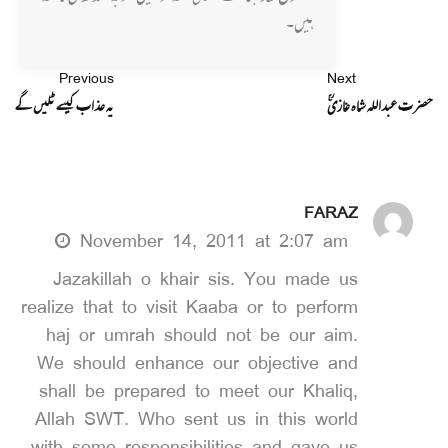
ہیں۔
Previous
Next
حضرت عبداللہ شاہ غازیؒ
یہ عذاب کیسے ٹلیں گے
FARAZ
November 14, 2011 at 2:07 am
Jazakillah o khair sis. You made us
realize that to visit Kaaba or to perform
haj or umrah should not be our aim.
We should enhance our objective and
shall be prepared to meet our Khaliq,
Allah SWT. Who sent us in this world