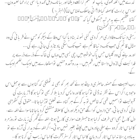
کدے میں آنکھ کھولی، باپ کو صنم تراشتے دیکھا اور ببانگ دہل کہہ دیا اننی براءُ مما تعبدون…
اور اس براءت کا صلہ کیا ملا؟ انی جاعلک للناس اماماً (البقرۃ)
کتنا عظیم ہے یہ مرتبہ جسکو مل گیا کہ ” قَدۡ كَانَتۡ لَـكُمۡ اُسۡوَةٌ حَسَنَةٌ فِىۡۤ
اِبۡرٰهِيۡمَ “(المُمتَحنَة)
رہتی دنیا تک وفاداری امر کر دی گئی نمونہ بنا دیا گیا اس وفا کے پیکر کو جس نے قربانی کی وہ
مثال قائم کی جب تک دنیا قائم ہے تب تک اسکی یاد تازہ کی جاتی رہے گی….
اور مدینے کی وہ گلیاں جس پاک خوشبو میں رچی بسی ہیں وہاں کی خاک کے ذرے ذرے پر
فدائیت کی لازوال داستانیں رقم ہیں… بدر و آحد و حنین تو استعارے ہیں لبیک اللھم لبیک
کے.
رب البیت کے حضور حاضری دیتے ہوئے لمحہ بھر کو بھی نہ ٹھٹکی کہ گناہوں سے بوجھل اس
وجود پر اگر اس نے نظر نہ ڈالی تو کیا ہوگا اور واپس کر دیا بلا کر بھی تو کیا ہوگا؟ زیارت کی
قبولیت تو اسمیں تھی کہ خالص توبہ کر کے ہر گناہ سے تعلق توڑ لیا جاتا… حقوق کی گٹھڑی
خالی کر دی جاتی، حق داروں کو انکے حق دیکر اور دل کا علاقہ منقطع کر دیا جاتا ماسوائے اللہ سے.
دل کا رخ بھی اسی طرف کر لیا ہوتا جسطرف سواری کا رخ ہوتا. اللہ کے گھر کی زیارت تو روزمرہ
کا لباس اتار کر دو بے سلی چادروں میں لپٹے بغیر نہیں ہوتی۔ اگر اللہ کے دیدار کی آرزو ہے تو
یہ مادہ پرستانہ لباس اتار کر، دیان کا لباس اتار کر سفر آخرت کا لباس زیب تن کرنا ہو گا…