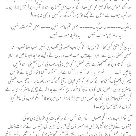
اور مجھے محسوس ہوا کہ میری اس صدا کے جواب میں آسمان سے ندا آئی ہے! کیسی ندا ہے یہ
اور کیسا جواب ہے؟ جس نے مجھے توڑ پھوڑ کر رکھ دیا کہیں کا بھی نہ چھوڑا!
لا لبیک۔۔۔۔۔ ولا سعدیک ۔۔۔۔۔ نہیں تم حا ضر نہیں ۔۔۔۔ نہیں تم مستعد نہیں
۔۔۔۔ یہ حاضری مطلوب نہیں ۔۔۔یہ وظیفہ مطلوب نہیں
زبان کی مشق کس کھاتے میں جائے گی جب حضورئی قلب ہی نہیں جب لفظ قلب سے
نہیں محض‌ زبان سے ادا ہو رہے ہیں، جب قلب و زبان کے وظیفے جدا جدا ہو جائیں اور لفظ
دل کے تاروں کو جھنجھوڑے بغیر محض مٹھی میں دبی ریت کی طرح ہتھیلی سے پھسل
جائیں تب۔۔۔۔ تم ہی جانو کہ “مبرور” کیا ہے اور “مشکور” کیا؟ قدر کی جائے تو کس
چیز کی؟ لبیک کہتے ہوئے لمحہ بھر کو بھی خیال نہ آیا مجھے کہ صور پھونکا جائے گا جب حقیقی
حاضری ہوگی. محض‌زبان کا ورد نہ ہو گا جبکہ روح جسم سے جدا کر کے سچ مچ حاضر کر دی جائے
گی. حقیقی حاضری کے ان لمحوں میں میرا شمار مقربیں میں ہوگا؟ اسکے قرب کی خاطر کیا
قربان کر سکی میں آج تک؟
آج تو مقرب وہ ہونگے جنہوں نے اپنے نفس کے مرغوبات کی قربانی دی ہوگی،
جنہوں نے اپنی جزوقتی لذتوں اور مسرتوں کی قربانی دی ہوگی، جنہوں نے حریت خیال
اور آزادی عمل کی قربانی دی ہوگی، جو جانتے تھے “بر” کا مفہوم کہ کسی “بر” تک نہیں پہنچ