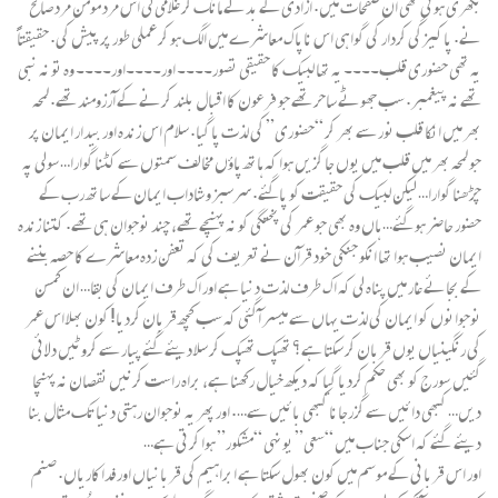
بکھری ہوئی تھی ان صفحات میں. آزادی کے بدلے مانگ کر غلامی لی اس مرد مومن مرد صالح
نے. پاکیزگی کردار کی گواہی اس ناپاک معاشرے میں الگ ہو کر عملی طور پر پیش کی. حقیقتاًً
یہ تھی حضوری قلب۔۔۔۔ یہ تھا لبیک کا حقیقی تصور۔۔۔۔ اور۔۔۔۔اور۔۔۔۔ وہ تو نہ نبی
تھے نہ پیغمبر. سب جھوٹے ساحر تھے جو فرعون کا اقبال بلند کرنے کے آرزومند تھے. لمحہ
بھر میں انکا قلب نور سے بھر کر “حضوری” کی لذت پا گیا. سلام اس زندہ اور بیدار ایمان پر
جو لمحہ بھر میں قلب میں یوں جا گزیں ہوا کہ ہاتھ پاؤں مخالف سمتوں سے کٹنا گوارا… سولی پہ
چڑھنا گوارا… لیکن لبیک کی حقیقت کو پاگئے. سرسبز و شاداب ایمان کے ساتھ رب کے
حضور حاضر ہو گئے… ہاں وہ بھی جو عمر کی پختگی کو نہ پہنچے تھے، چند نوجوان ہی تھے. کتنا زندہ
ایمان نصیب ہوا تھا انکو جنکی خود قرآن نے تعریف کی کہ تعفن زدہ معاشرے کا حصہ بننے
کے بجائے غار میں پناہ لی کہ اک طرف لذت دنیا ہے اور اک طرف ایمان کی بقا… ان کمسن
نوجوانوں کو ایمان کی لذت یہاں سے میسر آگئی کہ سب کچھ قربان کردیا! کون بھلا اس عمر
کی رنگینیاں یوں قربان کر سکتا ہے؟ تھپک تھپک کر سلا دیئے گئے پیار سے کروٹیں دلائی
گئیں سورج کو بھی حکم کردیا گیا کہ دیکھ خیال رکھنا ہے، براہ راست کرنیں نقصان نہ پہنچا
دیں… کبھی دائیں سے گزرجانا کبھی بائیں سے…. اور پھر یہ نوجوان رہتی دنیا تک مثال بنا
دیئے گئے کہ اسکی جناب میں “سعی” یونہی “مشکور” ہوا کرتی ہے…
اور اس قربانی کے موسم میں کون بھول سکتا ہے ابراہیم کی قربانیاں اور فداکاریاں. صنم